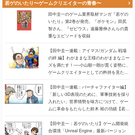
若ゲのいたり〜ゲームクリエイターの青春〜
田中圭一のゲーム業界取材マンガ『若ゲの
いたり』第2巻が発売。『ポケモン』田尻
智さん、『ゼビウス』遠藤雅伸さんらの貴
重なエピソードを収録
【田中圭一連載：アイマス/ガンダム 戦場
の絆 編】わがままな王様のわがままなニー
ズを満たす！──小山順一朗が貫く姿勢に、
ゲームクリエイターとしての矜持を見た
【若ゲのいたり最終回】
【田中圭一連載：バーチャファイター編】
「新しい3D表現のために、軍事技術を採り
入れたい」世界情勢を味方につけて、ゲー
ムに革命をもたらした鈴木 裕の功績【若ゲ
のいたり】
【田中圭一：若ゲのいたり】ゲーム開発統
合環境「Unreal Engine」最新バージョン