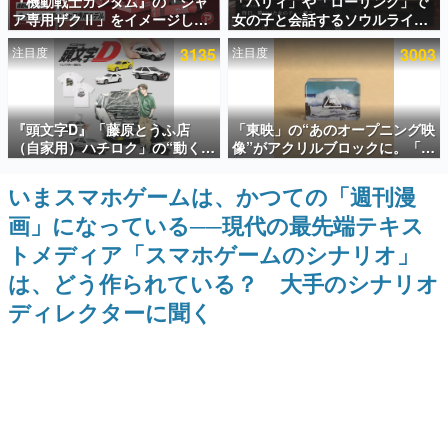
『機動戦士ガンダム』の「シャ
「パリィ」や「ローリング」で
ア専用ザクⅡ」をイメージした
女の子と会話するソウルライク
インタビュー
散水ホースリールが予約開始。
恋愛ゲーム『小早川さんはソウ
注目度
3135
注目度
3003
本体にはシャアのパーソナルマ
ルライク』無料公開。返事に失
連載・特集一覧
ークやジオン公国軍のエンブレ
敗すると「YOU DIED」
ム、型式番号などを配置
殿堂入り記事
『頭文字D』「藤原とうふ店
「東映」の“あのオープニング映
SNS拡散数が数千以上！ ページビュー数万以上！ などな
ど。多くの人々に読まれた、電ファミ渾身の“殿堂入り”記
（自家用）ハチロク」の“動くテ
像”がアクリルブロックに。「東
事をまとめました。
ィッシュケース”が買えるポップ
映ヒストリカル グッズコレクシ
アップショップが開催へ。マン
ョン」が8月下旬より発売
いまスマホゲームは、かつての「週刊漫
ゲームの企画書
ガの舞台である群馬の「イオン
名作ゲームクリエイターの方々に製作時のエピソードをお
画」になっている──現代の最先端テキス
モール高崎」にて、8月11日か
聞きし、ヒットする企画（ゲーム）とは何か？を探ってい
ら8月20日までの期間限定で開
きます。
トメディア「スマホゲームのシナリオ」
催予定
赫本
は、どう作られている？ 大手のシナリオ
この物語を解いてはいけない。『赫本』は、〈試験問題〉
ディレクターに聞く
の形をした短編ホラー小説集です。
新世代に訊く
これからのデジタルゲーム市場を担う若きクリエイター達
の姿を追い、彼らのルーツと情熱を探っていきます。
ゲーム世代の作家たち
ゲームに多大な影響を受けた作家さんに取材し、ゲームが