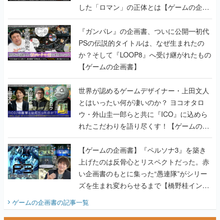
した「ロマン」の正体とは【ゲームの企画
書】
『ガンパレ』の企画書、ついに公開━初代
PSの伝説的タイトルは、なぜ生まれたの
か？そして『LOOP8』へ受け継がれたもの
【ゲームの企画書】
世界が認めるゲームデザイナー・上田文人
とはいったい何が凄いのか？ ヨコオタロ
ウ・外山圭一郎らと共に『ICO』に込めら
れたこだわりを語り尽くす！【ゲームの企
画書】
【ゲームの企画書】『ペルソナ3』を築き
上げたのは反骨心とリスペクトだった。赤
い企画書のもとに集った“愚連隊”がシリー
ズを生まれ変わらせるまで【橋野桂インタ
ビュー】
ゲームの企画書
の記事一覧