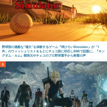
野球部の過酷な“補欠”を体験するゲーム『球ひろいSimulator』が「1
件」のウィッシュリストをもとにチェコ語に対応しSNSで話題に。『キン
グダム・カム』開発元やチェコのプロ野球選手から称賛の声
5