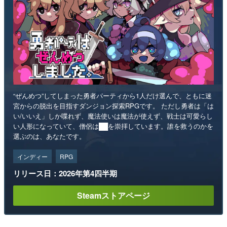
“ぜんめつ”してしまった勇者パーティから1人だけ選んで、ともに迷
宮からの脱出を目指すダンジョン探索RPGです。 ただし勇者は「は
い/いいえ」しか喋れず、魔法使いは魔法が使えず、戦士は可愛らし
い人形になっていて、僧侶は██を崇拝しています。誰を救うのかを
選ぶのは、あなたです。
インディー
RPG
リリース日：2026年第4四半期
Steamストアページ