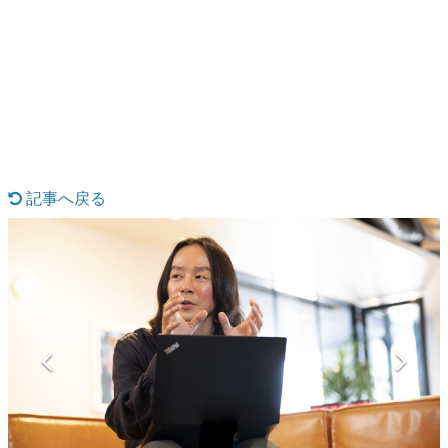
日本のコンテンツ産業やカルチャーに与えた影響を探る企
画です。
日本モバイルゲーム産業史
日本のモバイルゲーム史における主要なトピック・タイト
ルを網羅するほか、開発者へのインタビューや識者による
解説を掲載。約20年の歴史が一望できる決定版！
若ゲのいたり〜ゲームクリエイターの青春〜
『うつヌケ』『ペンと箸』等で知られるマンガ家・田中圭
一先生によるゲーム業界レポートマンガです。
記事へ戻る
なんでゲームは面白い？
ゲーム開発者・hamatsu氏がゲームの魅力を画面や操作の
具体的な形から解き明かしていく、硬派で骨太な評論連載
です。
ゲームが変えた日本語
「経験値」「裏技」「ラスボス」… ゲームにまつわる言葉
の起源や用法の変遷を、コンピューター文化史研究家・タ
イニーP氏が徹底調査。
カテゴリ
特集記事