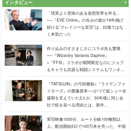
インタビュー
「現実より意味のある仮想世界を作る」
──『EVE Online』の生みの親が18年掲げ
続ける”クレイジーな宣言”は、比喩ではな
く本気だった
作り込みのすさまじさにコラボ先も驚嘆
──『Wizardry Variants Daphne』
×『FFXI』コラボが期間限定なのにジョブ
もキャラも武器も戦闘システムもワンオフ
で作り込まれた理由を両ディレクターに聞
く
『TATSUJIN』の弓削雅稔×『ライデンファ
イターズ』の齋藤貴幸──かつて縦シュー全
盛期を支えていた2人が、30年後に同じ会
社で机を並べる理由とは。新作
『TATSUJIN EXTREME』で初タッグを組
んだレジェンド2人に訊く開発秘話
実写映像1000分、ルート分岐100種類以
上。配信開始5日で100万本を売った、中国