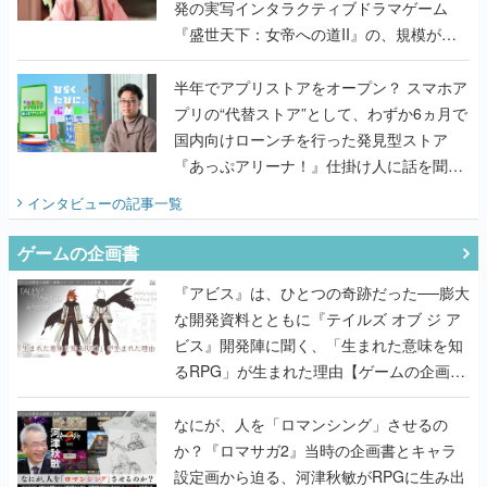
発の実写インタラクティブドラマゲーム
『盛世天下：女帝への道II』の、規模が違
うこだわりをプロデューサーに聞いた
半年でアプリストアをオープン？ スマホア
プリの“代替ストア”として、わずか6ヵ月で
国内向けローンチを行った発見型ストア
『あっぷアリーナ！』仕掛け人に話を聞い
てみた
インタビュー
の記事一覧
ゲームの企画書
『アビス』は、ひとつの奇跡だった──膨大
な開発資料とともに『テイルズ オブ ジ ア
ビス』開発陣に聞く、「生まれた意味を知
るRPG」が生まれた理由【ゲームの企画
書】
なにが、人を「ロマンシング」させるの
か？『ロマサガ2』当時の企画書とキャラ
設定画から迫る、河津秋敏がRPGに生み出