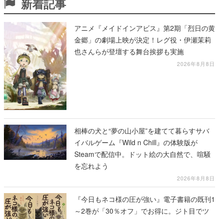
新着記事
アニメ『メイドインアビス』第2期「烈日の黄
金郷」の劇場上映が決定！レグ役・伊瀬茉莉
也さんらが登壇する舞台挨拶も実施
2026年8月8日
相棒の犬と“夢の山小屋”を建てて暮らすサバ
イバルゲーム『Wild n Chill』の体験版が
Steamで配信中。ドット絵の大自然で、喧騒
を忘れよう
2026年8月8日
『今日もネコ様の圧が強い』電子書籍の既刊1
～2巻が「30％オフ」でお得に。ジト目でツ