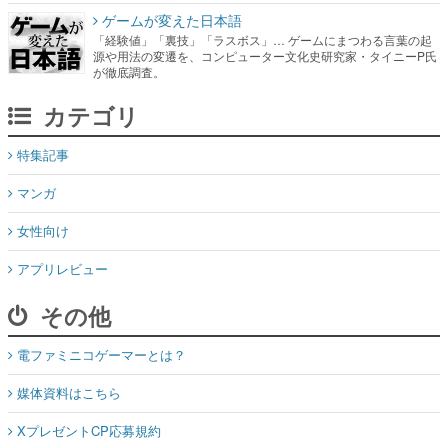
ゲームが変えた日本語
「経験値」「裏技」「ラスボス」… ゲームにまつわる言葉の起
源や用法の変遷を、コンピューター文化史研究家・タイニーP氏
が徹底調査。
カテゴリ
特集記事
マンガ
女性向け
アプリレビュー
その他
電ファミニコゲーマーとは？
媒体資料はこちら
XプレゼントCP応募規約