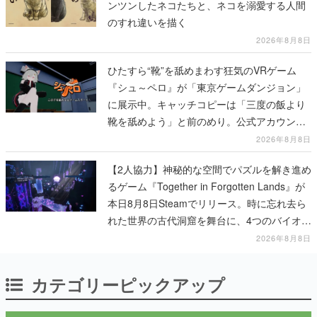
ンツンしたネコたちと、ネコを溺愛する人間
のすれ違いを描く
2026年8月8日
ひたすら“靴”を舐めまわす狂気のVRゲーム
『シュ～ペロ』が「東京ゲームダンジョン」
に展示中。キャッチコピーは「三度の飯より
靴を舐めよう」と前のめり。公式アカウント
も開設され、2026年リリースに向けて開発中
2026年8月8日
【2人協力】神秘的な空間でパズルを解き進め
るゲーム『Together in Forgotten Lands』が
本日8月8日Steamでリリース。時に忘れ去ら
れた世界の古代洞窟を舞台に、4つのバイオー
ムを探索しながら脱出を目指す
2026年8月8日
カテゴリーピックアップ