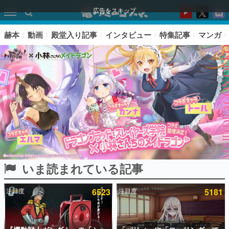
広告をスキップ
赫本
動画
殿堂入り記事
インタビュー
特集記事
マンガ
いま読まれている記事
ピックアップ
注目度
6523
注目度
5181
電ファミのいま読まれている記事ランキング
アプリセール情報