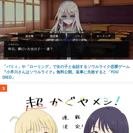
「パリィ」や「ローリング」で女の子と会話するソウルライク恋愛ゲーム
『小早川さんはソウルライク』無料公開。返事に失敗すると「YOU
DIED」
3