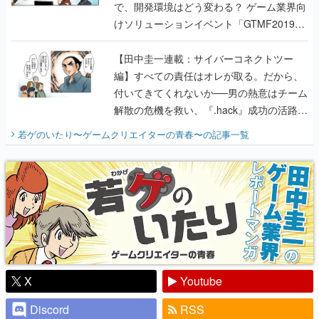
で、開発環境はどう変わる？ ゲーム業界向
けソリューションイベント「GTMF2019」
に行って、より理解を深めよう【PR】
【田中圭一連載：サイバーコネクトツー
編】すべての責任はオレが取る。だから、
付いてきてくれないか──男の熱意はチーム
解散の危機を救い、『.hack』成功の活路を
開く。業界の快男児・松山 洋に流れる血は
若ゲのいたり〜ゲームクリエイターの青春〜
の記事一覧
『少年ジャンプ』色だった【若ゲのいた
り】
X
Youtube
Discord
RSS