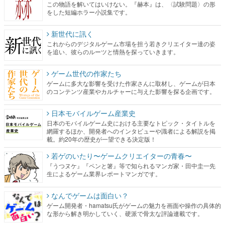
この物語を解いてはいけない。『赫本』は、〈試験問題〉の形
をした短編ホラー小説集です。
新世代に訊く
これからのデジタルゲーム市場を担う若きクリエイター達の姿
を追い、彼らのルーツと情熱を探っていきます。
ゲーム世代の作家たち
ゲームに多大な影響を受けた作家さんに取材し、ゲームが日本
のコンテンツ産業やカルチャーに与えた影響を探る企画です。
日本モバイルゲーム産業史
日本のモバイルゲーム史における主要なトピック・タイトルを
網羅するほか、開発者へのインタビューや識者による解説を掲
載。約20年の歴史が一望できる決定版！
若ゲのいたり〜ゲームクリエイターの青春〜
『うつヌケ』『ペンと箸』等で知られるマンガ家・田中圭一先
生によるゲーム業界レポートマンガです。
なんでゲームは面白い？
ゲーム開発者・hamatsu氏がゲームの魅力を画面や操作の具体的
な形から解き明かしていく、硬派で骨太な評論連載です。