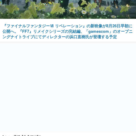
『ファイナルファンタジーⅦ リベレーション』の新映像が8月26日早朝に
公開へ。『FF7』リメイクシリーズの完結編、「gamescom」のオープニ
ングナイトライブにてディレクターの浜口直樹氏が登壇する予定