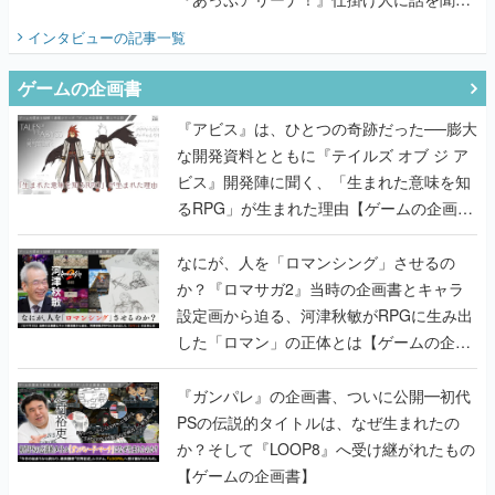
てみた
インタビュー
の記事一覧
ゲームの企画書
『アビス』は、ひとつの奇跡だった──膨大
な開発資料とともに『テイルズ オブ ジ ア
ビス』開発陣に聞く、「生まれた意味を知
るRPG」が生まれた理由【ゲームの企画
書】
なにが、人を「ロマンシング」させるの
か？『ロマサガ2』当時の企画書とキャラ
設定画から迫る、河津秋敏がRPGに生み出
した「ロマン」の正体とは【ゲームの企画
書】
『ガンパレ』の企画書、ついに公開━初代
PSの伝説的タイトルは、なぜ生まれたの
か？そして『LOOP8』へ受け継がれたもの
【ゲームの企画書】