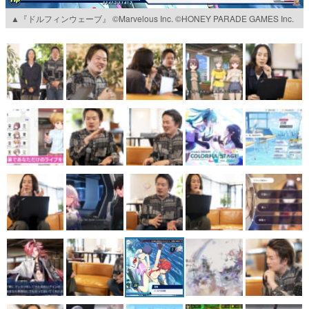
▲『ドルフィンウェーブ』 ©Marvelous Inc. ©HONEY PARADE GAMES Inc.
マンガ
女性向け
アプリレビュー
その他
電ファミニコゲーマーとは？
運営：株式会社マレ