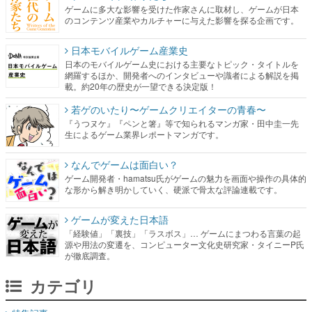
ゲームに多大な影響を受けた作家さんに取材し、ゲームが日本
のコンテンツ産業やカルチャーに与えた影響を探る企画です。
日本モバイルゲーム産業史
日本のモバイルゲーム史における主要なトピック・タイトルを
網羅するほか、開発者へのインタビューや識者による解説を掲
載。約20年の歴史が一望できる決定版！
若ゲのいたり〜ゲームクリエイターの青春〜
『うつヌケ』『ペンと箸』等で知られるマンガ家・田中圭一先
生によるゲーム業界レポートマンガです。
なんでゲームは面白い？
ゲーム開発者・hamatsu氏がゲームの魅力を画面や操作の具体的
な形から解き明かしていく、硬派で骨太な評論連載です。
ゲームが変えた日本語
「経験値」「裏技」「ラスボス」… ゲームにまつわる言葉の起
源や用法の変遷を、コンピューター文化史研究家・タイニーP氏
が徹底調査。
カテゴリ