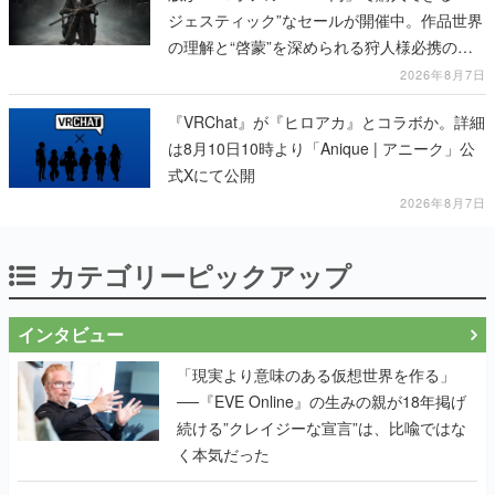
ジェスティック”なセールが開催中。作品世界
の理解と“啓蒙”を深められる狩人様必携の一
冊
2026年8月7日
『VRChat』が『ヒロアカ』とコラボか。詳細
は8月10日10時より「Anique | アニーク」公
式Xにて公開
2026年8月7日
カテゴリーピックアップ
インタビュー
「現実より意味のある仮想世界を作る」
──『EVE Online』の生みの親が18年掲げ
続ける”クレイジーな宣言”は、比喩ではな
く本気だった