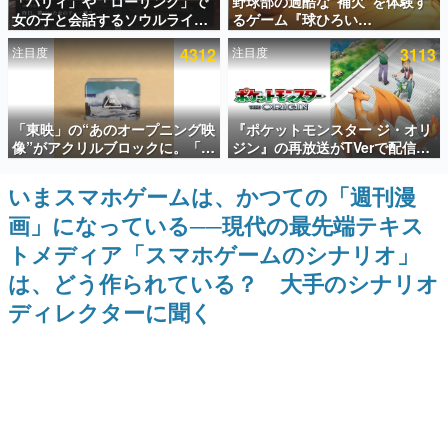
「パリィ」や「ローリング」で
野球部の過酷な“補欠”を体験す
女の子と会話するソウルライク
るゲーム『球ひろい
インタビュー
恋愛ゲーム『小早川さんはソウ
Simulator』が「1件」のウィッ
注目度
4312
注目度
3113
ルライク』無料公開。返事に失
シュリストをもとにチェコ語に
連載・特集一覧
敗すると「YOU DIED」
対応しSNSで話題に。『キング
ダム・カム』開発元やチェコの
プロ野球選手から称賛の声
殿堂入り記事
「東映」の“あのオープニング映
『ポケットモンスター ジ・オリ
SNS拡散数が数千以上！ ページビュー数万以上！ などな
ど。多くの人々に読まれた、電ファミ渾身の“殿堂入り”記
像”がアクリルブロックに。「東
ジン』の再放送がTVerで配信
事をまとめました。
映ヒストリカル グッズコレクシ
中！レッド（CV：竹内順子）が
ョン」が8月下旬より発売
主人公のオリジナルアニメ
いまスマホゲームは、かつての「週刊漫
ゲームの企画書
名作ゲームクリエイターの方々に製作時のエピソードをお
画」になっている──現代の最先端テキス
聞きし、ヒットする企画（ゲーム）とは何か？を探ってい
きます。
トメディア「スマホゲームのシナリオ」
赫本
は、どう作られている？ 大手のシナリオ
この物語を解いてはいけない。『赫本』は、〈試験問題〉
ディレクターに聞く
の形をした短編ホラー小説集です。
新世代に訊く
これからのデジタルゲーム市場を担う若きクリエイター達
の姿を追い、彼らのルーツと情熱を探っていきます。
ゲーム世代の作家たち
ゲームに多大な影響を受けた作家さんに取材し、ゲームが