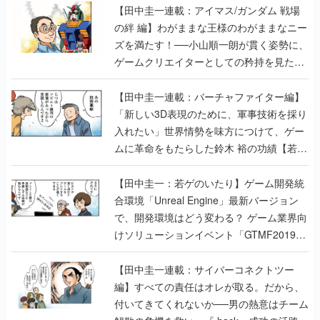
【田中圭一連載：アイマス/ガンダム 戦場
の絆 編】わがままな王様のわがままなニー
ズを満たす！──小山順一朗が貫く姿勢に、
ゲームクリエイターとしての矜持を見た
【若ゲのいたり最終回】
【田中圭一連載：バーチャファイター編】
「新しい3D表現のために、軍事技術を採り
入れたい」世界情勢を味方につけて、ゲー
ムに革命をもたらした鈴木 裕の功績【若ゲ
のいたり】
【田中圭一：若ゲのいたり】ゲーム開発統
合環境「Unreal Engine」最新バージョン
で、開発環境はどう変わる？ ゲーム業界向
けソリューションイベント「GTMF2019」
に行って、より理解を深めよう【PR】
【田中圭一連載：サイバーコネクトツー
編】すべての責任はオレが取る。だから、
付いてきてくれないか──男の熱意はチーム