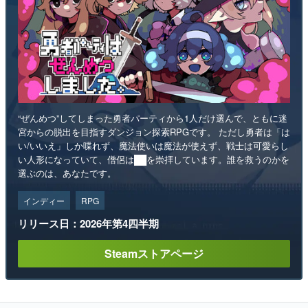
“ぜんめつ”してしまった勇者パーティから1人だけ選んで、ともに迷
宮からの脱出を目指すダンジョン探索RPGです。 ただし勇者は「は
い/いいえ」しか喋れず、魔法使いは魔法が使えず、戦士は可愛らし
い人形になっていて、僧侶は██を崇拝しています。誰を救うのかを
選ぶのは、あなたです。
インディー
RPG
リリース日：2026年第4四半期
Steamストアページ