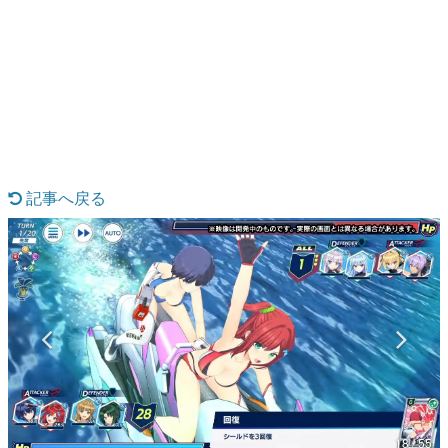
日本のコンテンツ産業やカルチャーに与えた影響を探る企
画です。
日本モバイルゲーム産業史
日本のモバイルゲーム史における主要なトピック・タイト
ルを網羅するほか、開発者へのインタビューや識者による
解説を掲載。約20年の歴史が一望できる決定版！
若ゲのいたり〜ゲームクリエイターの青春〜
『うつヌケ』『ペンと箸』等で知られるマンガ家・田中圭
一先生によるゲーム業界レポートマンガです。
記事へ戻る
なんでゲームは面白い？
ゲーム開発者・hamatsu氏がゲームの魅力を画面や操作の
具体的な形から解き明かしていく、硬派で骨太な評論連載
です。
ゲームが変えた日本語
「経験値」「裏技」「ラスボス」… ゲームにまつわる言葉
の起源や用法の変遷を、コンピューター文化史研究家・タ
イニーP氏が徹底調査。
カテゴリ
18 / 55
特集記事