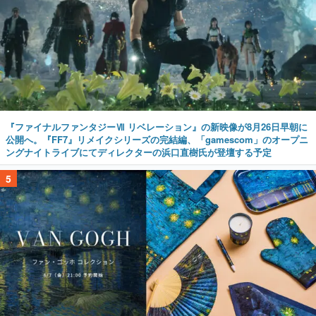
『ファイナルファンタジーⅦ リベレーション』の新映像が8月26日早朝に
公開へ。『FF7』リメイクシリーズの完結編、「gamescom」のオープニ
ングナイトライブにてディレクターの浜口直樹氏が登壇する予定
5