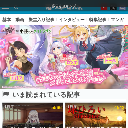
広告をスキップ
赫本
動画
殿堂入り記事
インタビュー
特集記事
マンガ
いま読まれている記事
ピックアップ
注目度
5566
注目度
4543
電ファミのいま読まれている記事ランキング
アプリセール情報