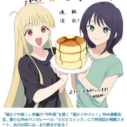
『超かぐや姫！』本編の“10年後”を描く『超かぐやメシ！』Web連載決
定。新たなWebマンガレーベル「ビビビコミック」にて特別話が掲載スタ
ート、あのお話には…まだ続きがある！