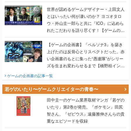
世界が認めるゲームデザイナー・上田文人
とはいったい何が凄いのか？ ヨコオタロ
ウ・外山圭一郎らと共に『ICO』に込めら
れたこだわりを語り尽くす！【ゲームの企
画書】
【ゲームの企画書】『ペルソナ3』を築き
上げたのは反骨心とリスペクトだった。赤
い企画書のもとに集った“愚連隊”がシリー
ズを生まれ変わらせるまで【橋野桂インタ
ビュー】
ゲームの企画書
の記事一覧
若ゲのいたり〜ゲームクリエイターの青春〜
田中圭一のゲーム業界取材マンガ『若ゲの
いたり』第2巻が発売。『ポケモン』田尻
智さん、『ゼビウス』遠藤雅伸さんらの貴
重なエピソードを収録