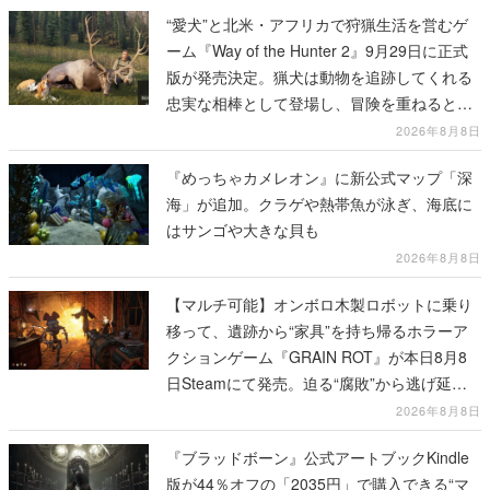
“愛犬”と北米・アフリカで狩猟生活を営むゲ
ーム『Way of the Hunter 2』9月29日に正式
版が発売決定。猟犬は動物を追跡してくれる
忠実な相棒として登場し、冒険を重ねると成
長する。記念撮影も可能
2026年8月8日
『めっちゃカメレオン』に新公式マップ「深
海」が追加。クラゲや熱帯魚が泳ぎ、海底に
はサンゴや大きな貝も
2026年8月8日
【マルチ可能】オンボロ木製ロボットに乗り
移って、遺跡から“家具”を持ち帰るホラーア
クションゲーム『GRAIN ROT』が本日8月8
日Steamにて発売。迫る“腐敗”から逃げ延
び、持ち帰った家具で基地を再建
2026年8月8日
『ブラッドボーン』公式アートブックKindle
版が44％オフの「2035円」で購入できる“マ