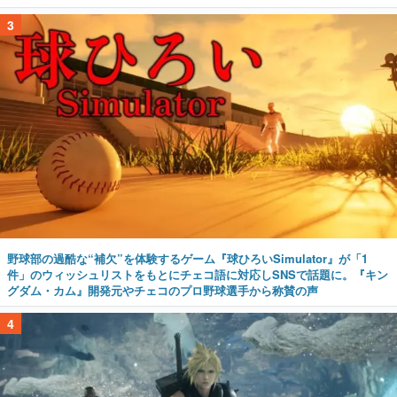
3
野球部の過酷な“補欠”を体験するゲーム『球ひろいSimulator』が「1
件」のウィッシュリストをもとにチェコ語に対応しSNSで話題に。『キン
グダム・カム』開発元やチェコのプロ野球選手から称賛の声
4