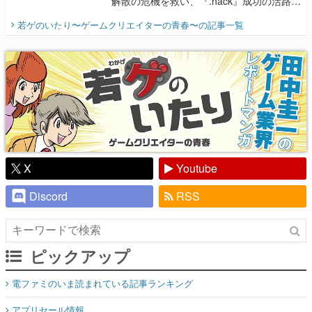
解散の危機を救い、『.hack』成功の活路を
開く。業界の快男児・松山 洋に流れる血は
若ゲのいたり〜ゲームクリエイターの青春〜
の記事一覧
『少年ジャンプ』色だった【若ゲのいた
り】
X
Youtube
Discord
RSS
ピックアップ
電ファミのいま読まれている記事ランキング
アプリセール情報