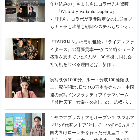
作り込みのすさまじさにコラボ先も驚嘆
──『Wizardry Variants Daphne』
×『FFXI』コラボが期間限定なのにジョブ
もキャラも武器も戦闘システムもワンオフ
で作り込まれた理由を両ディレクターに聞
く
『TATSUJIN』の弓削雅稔×『ライデンファ
イターズ』の齋藤貴幸──かつて縦シュー全
盛期を支えていた2人が、30年後に同じ会
社で机を並べる理由とは。新作
『TATSUJIN EXTREME』で初タッグを組
んだレジェンド2人に訊く開発秘話
実写映像1000分、ルート分岐100種類以
上。配信開始5日で100万本を売った、中国
発の実写インタラクティブドラマゲーム
『盛世天下：女帝への道II』の、規模が違
うこだわりをプロデューサーに聞いた
半年でアプリストアをオープン？ スマホア
プリの“代替ストア”として、わずか6ヵ月で
国内向けローンチを行った発見型ストア
『あっぷアリーナ！』仕掛け人に話を聞い