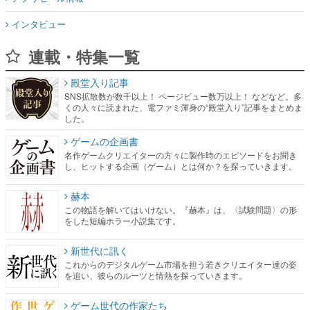
インタビュー
連載・特集一覧
殿堂入り記事
SNS拡散数が数千以上！ ページビュー数万以上！ などなど。多
くの人々に読まれた、電ファミ渾身の“殿堂入り”記事をまとめま
した。
ゲームの企画書
名作ゲームクリエイターの方々に製作時のエピソードをお聞き
し、ヒットする企画（ゲーム）とは何か？を探っていきます。
赫本
この物語を解いてはいけない。『赫本』は、〈試験問題〉の形
をした短編ホラー小説集です。
新世代に訊く
これからのデジタルゲーム市場を担う若きクリエイター達の姿
を追い、彼らのルーツと情熱を探っていきます。
ゲーム世代の作家たち