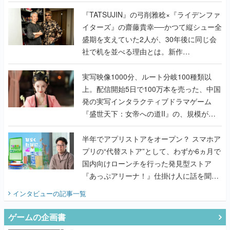
で作り込まれた理由を両ディレクターに聞
く
『TATSUJIN』の弓削雅稔×『ライデンファ
イターズ』の齋藤貴幸──かつて縦シュー全
盛期を支えていた2人が、30年後に同じ会
社で机を並べる理由とは。新作
『TATSUJIN EXTREME』で初タッグを組
んだレジェンド2人に訊く開発秘話
実写映像1000分、ルート分岐100種類以
上。配信開始5日で100万本を売った、中国
発の実写インタラクティブドラマゲーム
『盛世天下：女帝への道II』の、規模が違
うこだわりをプロデューサーに聞いた
半年でアプリストアをオープン？ スマホア
プリの“代替ストア”として、わずか6ヵ月で
国内向けローンチを行った発見型ストア
『あっぷアリーナ！』仕掛け人に話を聞い
てみた
インタビュー
の記事一覧
ゲームの企画書