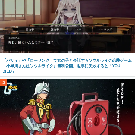
「パリィ」や「ローリング」で女の子と会話するソウルライク恋愛ゲーム
『小早川さんはソウルライク』無料公開。返事に失敗すると「YOU
DIED」
2