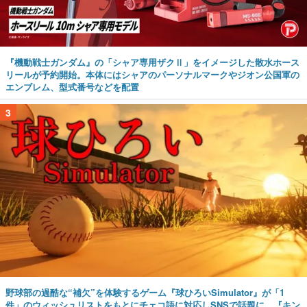
『機動戦士ガンダム』の「シャア専用ザクⅡ」をイメージした散水ホース
リールが予約開始。本体にはシャアのパーソナルマークやジオン公国軍の
エンブレム、型式番号などを配置
3
野球部の過酷な“補欠”を体験するゲーム『球ひろいSimulator』が「1
件」のウィッシュリストをもとにチェコ語に対応しSNSで話題に。『キン