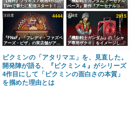
【無料】プリキュア映画4作品が
『機動戦士ガンダム アーセナル
TVerで新たに配信スタート！な
ベース』新作『アーセナルコマ
インタビュー
んと2018年～2024年の映画ほぼ
ンダー』発表！8月28日からオ
注目度
4444
注目度
2915
すべてが見放題に、ぶっちゃけ
ープンベータテスト開催、2027
連載・特集一覧
ありえないラインナップ
年2月下旬に稼働予定
殿堂入り記事
『FNaF』「フレディ・ファズベ
『機動戦士ガンダム』の「シャ
SNS拡散数が数千以上！ ページビュー数万以上！ などな
ど。多くの人々に読まれた、電ファミ渾身の“殿堂入り”記
アーズ・ピザ」の実店舗がアメ
ア専用ザクⅡ」をイメージした
事をまとめました。
リカの商業施設「American
散水ホースリールが予約開始。
Dream」に2027年オープン！
本体にはシャアのパーソナルマ
ピクミンの「アタリマエ」を、見直した。
ゲームの企画書
ScottGamesとの共同開発、食
ークやジオン公国軍のエンブレ
名作ゲームクリエイターの方々に製作時のエピソードをお
開発陣が語る、『ピクミン４』がシリーズ
事だけでなくステージショーや
ム、型式番号などを配置
聞きし、ヒットする企画（ゲーム）とは何か？を探ってい
没入型のホラー体験も楽しめる
きます。
4作目にして「ピクミンの面白さの本質」
赫本
を掴めた理由とは
この物語を解いてはいけない。『赫本』は、〈試験問題〉
の形をした短編ホラー小説集です。
新世代に訊く
これからのデジタルゲーム市場を担う若きクリエイター達
の姿を追い、彼らのルーツと情熱を探っていきます。
ゲーム世代の作家たち
ゲームに多大な影響を受けた作家さんに取材し、ゲームが