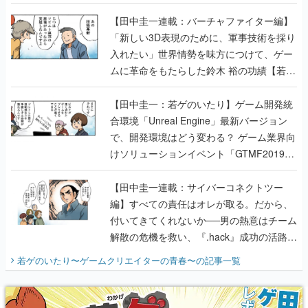
【若ゲのいたり最終回】
【田中圭一連載：バーチャファイター編】
「新しい3D表現のために、軍事技術を採り
入れたい」世界情勢を味方につけて、ゲー
ムに革命をもたらした鈴木 裕の功績【若ゲ
のいたり】
【田中圭一：若ゲのいたり】ゲーム開発統
合環境「Unreal Engine」最新バージョン
で、開発環境はどう変わる？ ゲーム業界向
けソリューションイベント「GTMF2019」
に行って、より理解を深めよう【PR】
【田中圭一連載：サイバーコネクトツー
編】すべての責任はオレが取る。だから、
付いてきてくれないか──男の熱意はチーム
解散の危機を救い、『.hack』成功の活路を
開く。業界の快男児・松山 洋に流れる血は
若ゲのいたり〜ゲームクリエイターの青春〜
の記事一覧
『少年ジャンプ』色だった【若ゲのいた
り】