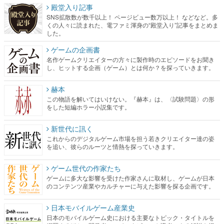
殿堂入り記事
SNS拡散数が数千以上！ ページビュー数万以上！ などなど。多
くの人々に読まれた、電ファミ渾身の“殿堂入り”記事をまとめま
した。
ゲームの企画書
名作ゲームクリエイターの方々に製作時のエピソードをお聞き
し、ヒットする企画（ゲーム）とは何か？を探っていきます。
赫本
この物語を解いてはいけない。『赫本』は、〈試験問題〉の形
をした短編ホラー小説集です。
新世代に訊く
これからのデジタルゲーム市場を担う若きクリエイター達の姿
を追い、彼らのルーツと情熱を探っていきます。
ゲーム世代の作家たち
ゲームに多大な影響を受けた作家さんに取材し、ゲームが日本
のコンテンツ産業やカルチャーに与えた影響を探る企画です。
日本モバイルゲーム産業史
日本のモバイルゲーム史における主要なトピック・タイトルを