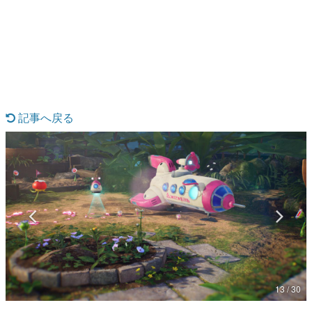
日本のコンテンツ産業やカルチャーに与えた影響を探る企
画です。
日本モバイルゲーム産業史
日本のモバイルゲーム史における主要なトピック・タイト
ルを網羅するほか、開発者へのインタビューや識者による
解説を掲載。約20年の歴史が一望できる決定版！
若ゲのいたり〜ゲームクリエイターの青春〜
『うつヌケ』『ペンと箸』等で知られるマンガ家・田中圭
記事へ戻る
一先生によるゲーム業界レポートマンガです。
なんでゲームは面白い？
ゲーム開発者・hamatsu氏がゲームの魅力を画面や操作の
具体的な形から解き明かしていく、硬派で骨太な評論連載
です。
ゲームが変えた日本語
「経験値」「裏技」「ラスボス」… ゲームにまつわる言葉
の起源や用法の変遷を、コンピューター文化史研究家・タ
イニーP氏が徹底調査。
カテゴリ
13 / 30
特集記事