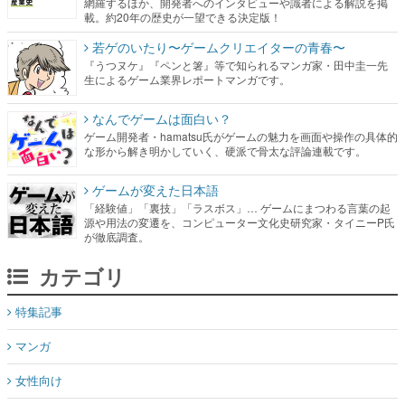
網羅するほか、開発者へのインタビューや識者による解説を掲
載。約20年の歴史が一望できる決定版！
若ゲのいたり〜ゲームクリエイターの青春〜
『うつヌケ』『ペンと箸』等で知られるマンガ家・田中圭一先
生によるゲーム業界レポートマンガです。
なんでゲームは面白い？
ゲーム開発者・hamatsu氏がゲームの魅力を画面や操作の具体的
な形から解き明かしていく、硬派で骨太な評論連載です。
ゲームが変えた日本語
「経験値」「裏技」「ラスボス」… ゲームにまつわる言葉の起
源や用法の変遷を、コンピューター文化史研究家・タイニーP氏
が徹底調査。
カテゴリ
特集記事
マンガ
女性向け