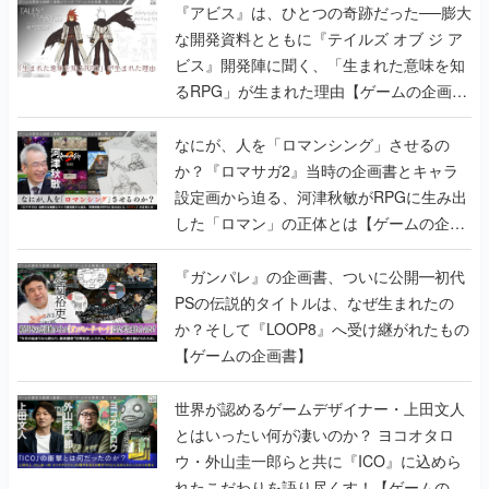
『アビス』は、ひとつの奇跡だった──膨大
な開発資料とともに『テイルズ オブ ジ ア
ビス』開発陣に聞く、「生まれた意味を知
るRPG」が生まれた理由【ゲームの企画
書】
なにが、人を「ロマンシング」させるの
か？『ロマサガ2』当時の企画書とキャラ
設定画から迫る、河津秋敏がRPGに生み出
した「ロマン」の正体とは【ゲームの企画
書】
『ガンパレ』の企画書、ついに公開━初代
PSの伝説的タイトルは、なぜ生まれたの
か？そして『LOOP8』へ受け継がれたもの
【ゲームの企画書】
世界が認めるゲームデザイナー・上田文人
とはいったい何が凄いのか？ ヨコオタロ
ウ・外山圭一郎らと共に『ICO』に込めら
れたこだわりを語り尽くす！【ゲームの企