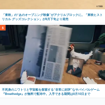
「東映」の“あのオープニング映像”がアクリルブロックに。「東映ヒスト
リカル グッズコレクション」が8月下旬より発売
5
不死身のニワトリと宇宙船を探索する“非常に好評”なサバイバルゲーム
『Breathedge』が無料で配布中。入手できる期間は8月10日まで