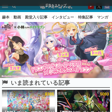
広告をスキップ
赫本
動画
殿堂入り記事
インタビュー
特集記事
マンガ
いま読まれている記事
ピックアップ
注目度
8305
注目度
5093
電ファミのいま読まれている記事ランキング
アプリセール情報