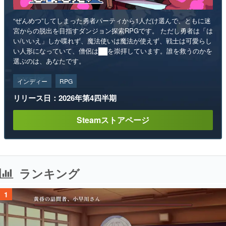
“ぜんめつ”してしまった勇者パーティから1人だけ選んで、ともに迷
宮からの脱出を目指すダンジョン探索RPGです。 ただし勇者は「は
い/いいえ」しか喋れず、魔法使いは魔法が使えず、戦士は可愛らし
い人形になっていて、僧侶は██を崇拝しています。誰を救うのかを
選ぶのは、あなたです。
インディー
RPG
リリース日：2026年第4四半期
Steamストアページ
ランキング
1