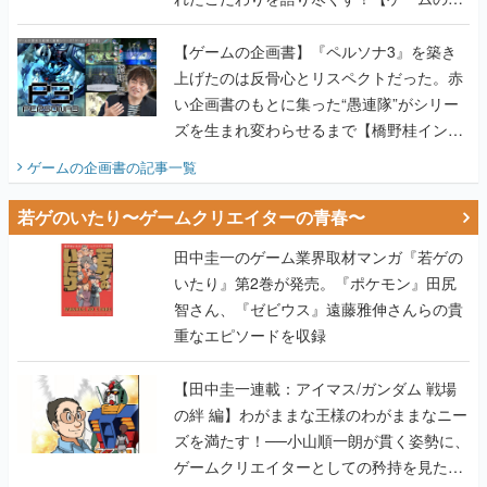
画書】
【ゲームの企画書】『ペルソナ3』を築き
上げたのは反骨心とリスペクトだった。赤
い企画書のもとに集った“愚連隊”がシリー
ズを生まれ変わらせるまで【橋野桂インタ
ビュー】
ゲームの企画書
の記事一覧
若ゲのいたり〜ゲームクリエイターの青春〜
田中圭一のゲーム業界取材マンガ『若ゲの
いたり』第2巻が発売。『ポケモン』田尻
智さん、『ゼビウス』遠藤雅伸さんらの貴
重なエピソードを収録
【田中圭一連載：アイマス/ガンダム 戦場
の絆 編】わがままな王様のわがままなニー
ズを満たす！──小山順一朗が貫く姿勢に、
ゲームクリエイターとしての矜持を見た