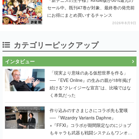
セール中。既刊47巻が対象、最終巻の発売前
にお得にまとめ買いするチャンス
2026年8月9日
カテゴリーピックアップ
インタビュー
「現実より意味のある仮想世界を作る」
──『EVE Online』の生みの親が18年掲げ
続ける”クレイジーな宣言”は、比喩ではな
く本気だった
作り込みのすさまじさにコラボ先も驚嘆
──『Wizardry Variants Daphne』
×『FFXI』コラボが期間限定なのにジョブ
もキャラも武器も戦闘システムもワンオフ