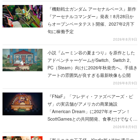
『機動戦士ガンダム アーセナルベース』新作
『アーセナルコマンダー』発表！8月28日か
らオープンベータテスト開催、2027年2月下
旬に稼働予定
2026年8月9日
小説『ムーミン谷の夏まつり』を原作とした
アドベンチャーゲームがSwitch、Switch 2、
PC（Steam）向けに2026年秋発売へ。手描き
アートの雰囲気が良すぎる最新映像も公開
2026年8月9日
『FNaF』「フレディ・ファズベアーズ・ピ
ザ」の実店舗がアメリカの商業施設
「American Dream」に2027年オープン！
ScottGamesとの共同開発、食事だけでなくス
テージショーや没入型のホラー体験も楽しめ
2026年8月9日
る
『新テニスの王子様』Kindle版が50%還元の