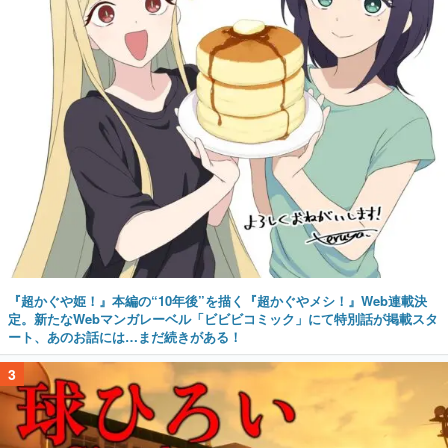
『超かぐや姫！』本編の“10年後”を描く『超かぐやメシ！』Web連載決
定。新たなWebマンガレーベル「ビビビコミック」にて特別話が掲載スタ
ート、あのお話には…まだ続きがある！
3