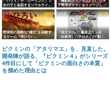
「パリィ」や「ローリング」で
『機動戦士ガンダム』の「シャ
女の子と会話するソウルライク
ア専用ザクⅡ」をイメージした
インタビュー
恋愛ゲーム『小早川さんはソウ
散水ホースリールが予約開始。
注目度
4202
注目度
4136
ルライク』無料公開。返事に失
本体にはシャアのパーソナルマ
連載・特集一覧
敗すると「YOU DIED」
ークやジオン公国軍のエンブレ
ム、型式番号などを配置
殿堂入り記事
野球部の過酷な“補欠”を体験す
『頭文字D』「藤原とうふ店
SNS拡散数が数千以上！ ページビュー数万以上！ などな
ど。多くの人々に読まれた、電ファミ渾身の“殿堂入り”記
るゲーム『球ひろい
（自家用）ハチロク」の“動くテ
事をまとめました。
Simulator』が「1件」のウィッ
ィッシュケース”が買えるポップ
シュリストをもとにチェコ語に
アップショップが開催へ。マン
ピクミンの「アタリマエ」を、見直した。
ゲームの企画書
対応しSNSで話題に。『キング
ガの舞台である群馬の「イオン
名作ゲームクリエイターの方々に製作時のエピソードをお
開発陣が語る、『ピクミン４』がシリーズ
ダム・カム』開発元やチェコの
モール高崎」にて、8月11日か
聞きし、ヒットする企画（ゲーム）とは何か？を探ってい
プロ野球選手から称賛の声
ら8月20日までの期間限定で開
きます。
4作目にして「ピクミンの面白さの本質」
催予定
赫本
を掴めた理由とは
この物語を解いてはいけない。『赫本』は、〈試験問題〉
の形をした短編ホラー小説集です。
新世代に訊く
これからのデジタルゲーム市場を担う若きクリエイター達
の姿を追い、彼らのルーツと情熱を探っていきます。
ゲーム世代の作家たち
ゲームに多大な影響を受けた作家さんに取材し、ゲームが