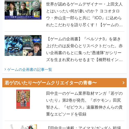
世界が認めるゲームデザイナー・上田文人
とはいったい何が凄いのか？ ヨコオタロ
ウ・外山圭一郎らと共に『ICO』に込めら
れたこだわりを語り尽くす！【ゲームの企
画書】
【ゲームの企画書】『ペルソナ3』を築き
上げたのは反骨心とリスペクトだった。赤
い企画書のもとに集った“愚連隊”がシリー
ズを生まれ変わらせるまで【橋野桂インタ
ビュー】
ゲームの企画書
の記事一覧
若ゲのいたり〜ゲームクリエイターの青春〜
田中圭一のゲーム業界取材マンガ『若ゲの
いたり』第2巻が発売。『ポケモン』田尻
智さん、『ゼビウス』遠藤雅伸さんらの貴
重なエピソードを収録
【田中圭一連載：アイマス/ガンダム 戦場