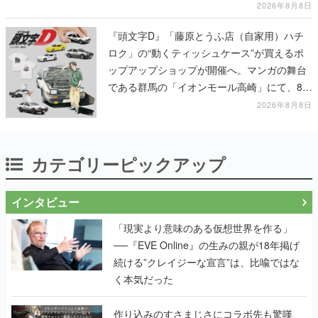
る河内大和氏の迫真の演技は必見
2026年8月8日
『頭文字D』「藤原とうふ店（自家用）ハチ
ロク」の“動くティッシュケース”が買えるポ
ップアップショップが開催へ。マンガの舞台
である群馬の「イオンモール高崎」にて、8月
11日から8月20日までの期間限定で開催予定
2026年8月8日
カテゴリーピックアップ
インタビュー
「現実より意味のある仮想世界を作る」
──『EVE Online』の生みの親が18年掲げ
続ける”クレイジーな宣言”は、比喩ではな
く本気だった
作り込みのすさまじさにコラボ先も驚嘆