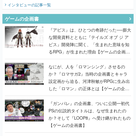
てみた
インタビュー
の記事一覧
ゲームの企画書
『アビス』は、ひとつの奇跡だった──膨大
な開発資料とともに『テイルズ オブ ジ ア
ビス』開発陣に聞く、「生まれた意味を知
るRPG」が生まれた理由【ゲームの企画
書】
なにが、人を「ロマンシング」させるの
か？『ロマサガ2』当時の企画書とキャラ
設定画から迫る、河津秋敏がRPGに生み出
した「ロマン」の正体とは【ゲームの企画
書】
『ガンパレ』の企画書、ついに公開━初代
PSの伝説的タイトルは、なぜ生まれたの
か？そして『LOOP8』へ受け継がれたもの
【ゲームの企画書】