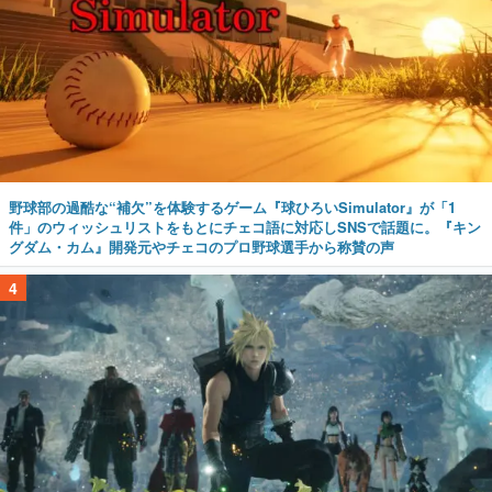
野球部の過酷な“補欠”を体験するゲーム『球ひろいSimulator』が「1
件」のウィッシュリストをもとにチェコ語に対応しSNSで話題に。『キン
グダム・カム』開発元やチェコのプロ野球選手から称賛の声
4