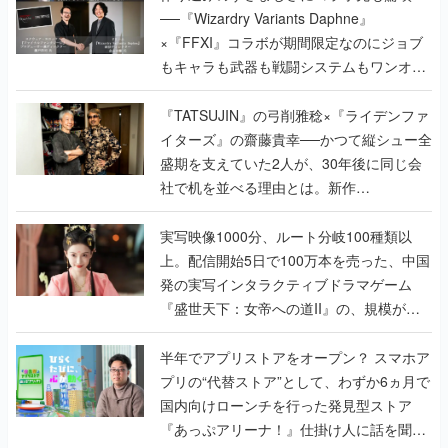
──『Wizardry Variants Daphne』
×『FFXI』コラボが期間限定なのにジョブ
もキャラも武器も戦闘システムもワンオフ
で作り込まれた理由を両ディレクターに聞
く
『TATSUJIN』の弓削雅稔×『ライデンファ
イターズ』の齋藤貴幸──かつて縦シュー全
盛期を支えていた2人が、30年後に同じ会
社で机を並べる理由とは。新作
『TATSUJIN EXTREME』で初タッグを組
んだレジェンド2人に訊く開発秘話
実写映像1000分、ルート分岐100種類以
上。配信開始5日で100万本を売った、中国
発の実写インタラクティブドラマゲーム
『盛世天下：女帝への道II』の、規模が違
うこだわりをプロデューサーに聞いた
半年でアプリストアをオープン？ スマホア
プリの“代替ストア”として、わずか6ヵ月で
国内向けローンチを行った発見型ストア
『あっぷアリーナ！』仕掛け人に話を聞い