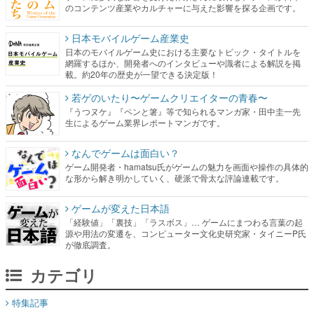
のコンテンツ産業やカルチャーに与えた影響を探る企画です。
日本モバイルゲーム産業史
日本のモバイルゲーム史における主要なトピック・タイトルを
網羅するほか、開発者へのインタビューや識者による解説を掲
載。約20年の歴史が一望できる決定版！
若ゲのいたり〜ゲームクリエイターの青春〜
『うつヌケ』『ペンと箸』等で知られるマンガ家・田中圭一先
生によるゲーム業界レポートマンガです。
なんでゲームは面白い？
ゲーム開発者・hamatsu氏がゲームの魅力を画面や操作の具体的
な形から解き明かしていく、硬派で骨太な評論連載です。
ゲームが変えた日本語
「経験値」「裏技」「ラスボス」… ゲームにまつわる言葉の起
源や用法の変遷を、コンピューター文化史研究家・タイニーP氏
が徹底調査。
カテゴリ
特集記事