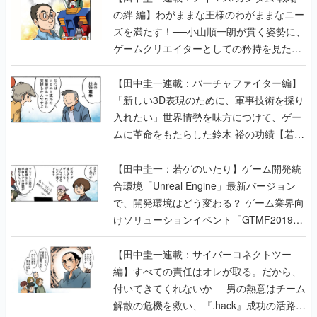
の絆 編】わがままな王様のわがままなニー
ズを満たす！──小山順一朗が貫く姿勢に、
ゲームクリエイターとしての矜持を見た
【若ゲのいたり最終回】
【田中圭一連載：バーチャファイター編】
「新しい3D表現のために、軍事技術を採り
入れたい」世界情勢を味方につけて、ゲー
ムに革命をもたらした鈴木 裕の功績【若ゲ
のいたり】
【田中圭一：若ゲのいたり】ゲーム開発統
合環境「Unreal Engine」最新バージョン
で、開発環境はどう変わる？ ゲーム業界向
けソリューションイベント「GTMF2019」
に行って、より理解を深めよう【PR】
【田中圭一連載：サイバーコネクトツー
編】すべての責任はオレが取る。だから、
付いてきてくれないか──男の熱意はチーム
解散の危機を救い、『.hack』成功の活路を