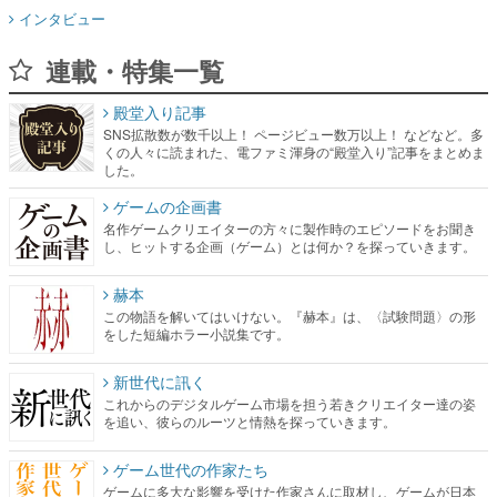
インタビュー
連載・特集一覧
殿堂入り記事
SNS拡散数が数千以上！ ページビュー数万以上！ などなど。多
くの人々に読まれた、電ファミ渾身の“殿堂入り”記事をまとめま
した。
ゲームの企画書
名作ゲームクリエイターの方々に製作時のエピソードをお聞き
し、ヒットする企画（ゲーム）とは何か？を探っていきます。
赫本
この物語を解いてはいけない。『赫本』は、〈試験問題〉の形
をした短編ホラー小説集です。
新世代に訊く
これからのデジタルゲーム市場を担う若きクリエイター達の姿
を追い、彼らのルーツと情熱を探っていきます。
ゲーム世代の作家たち
ゲームに多大な影響を受けた作家さんに取材し、ゲームが日本