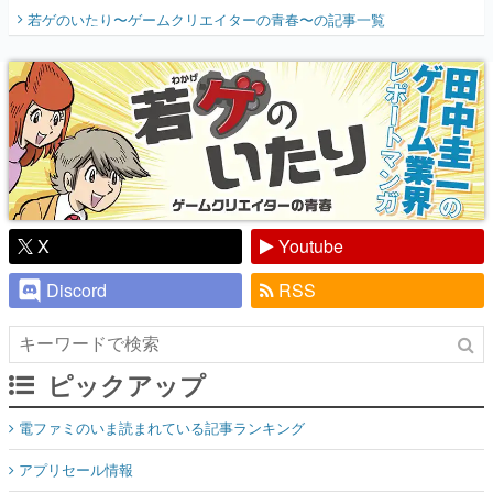
開く。業界の快男児・松山 洋に流れる血は
若ゲのいたり〜ゲームクリエイターの青春〜
の記事一覧
『少年ジャンプ』色だった【若ゲのいた
り】
X
Youtube
Discord
RSS
ピックアップ
電ファミのいま読まれている記事ランキング
アプリセール情報