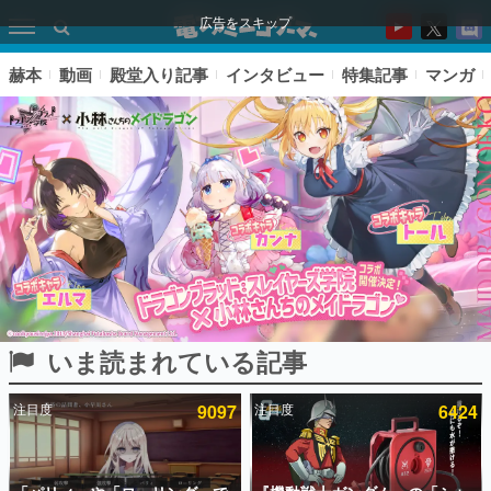
広告をスキップ
赫本
動画
殿堂入り記事
インタビュー
特集記事
マンガ
いま読まれている記事
ピックアップ
注目度
9097
注目度
6424
電ファミのいま読まれている記事ランキング
アプリセール情報