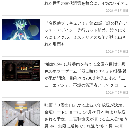
れた世界の古代洞窟を舞台に、4つのバイオー
ムを探索しながら脱出を目指す
2026年8月8日
『名探偵プリキュア！』第28話「謎の怪盗デ
ッチ・アゲイン」先行カット解禁。泣きぼく
ろにモノクル、ミステリアスな姿が映し出さ
れた場面も
2026年8月8日
“船倉の神”に培養肉を与えて楽園を目指す異
色のホラーゲーム『器に喰わせろ』の体験版
が配信開始。目的地は700光年先にある「ニ
ューエデン」、不燃の管理者としてクローン
人間を増やし、加工して神に捧げる
2026年8月8日
映画『８番出口』が地上波で初放送が決定。
金曜ロードショーにて8月28日21時より放送
される予定。二宮和也氏が演じる主人公“迷う
男”や、無限に通路ですれ違う“歩く男”を演じ