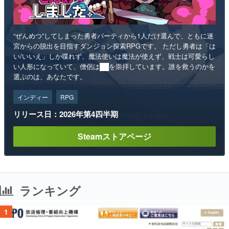
“ぜんめつ”してしまった勇者パーティから1人だけ選んで、ともに迷
宮からの脱出を目指すダンジョン探索RPGです。 ただし勇者は「は
い/いいえ」しか喋れず、魔法使いは魔法が使えず、戦士は可愛らし
い人形になっていて、僧侶は██を崇拝しています。誰を救うのかを
選ぶのは、あなたです。
インディー
RPG
リリース日：2026年第4四半期
Steamストアページ
ランキング
1