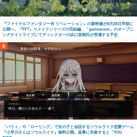
『ファイナルファンタジーⅦ リベレーション』の新映像が8月26日早朝に
公開へ。『FF7』リメイクシリーズの完結編、「gamescom」のオープニ
ングナイトライブにてディレクターの浜口直樹氏が登壇する予定
5
「パリィ」や「ローリング」で女の子と会話するソウルライク恋愛ゲーム
『小早川さんはソウルライク』無料公開。返事に失敗すると「YOU