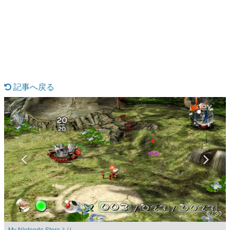
日本のコンテンツ産業やカルチャーに与えた影響を探る企
画です。
日本モバイルゲーム産業史
日本のモバイルゲーム史における主要なトピック・タイト
ルを網羅するほか、開発者へのインタビューや識者による
解説を掲載。約20年の歴史が一望できる決定版！
若ゲのいたり〜ゲームクリエイターの青春〜
『うつヌケ』『ペンと箸』等で知られるマンガ家・田中圭
記事へ戻る
一先生によるゲーム業界レポートマンガです。
なんでゲームは面白い？
ゲーム開発者・hamatsu氏がゲームの魅力を画面や操作の
具体的な形から解き明かしていく、硬派で骨太な評論連載
です。
ゲームが変えた日本語
「経験値」「裏技」「ラスボス」… ゲームにまつわる言葉
の起源や用法の変遷を、コンピューター文化史研究家・タ
イニーP氏が徹底調査。
カテゴリ
6 / 30
特集記事
My Nintendo Storeより