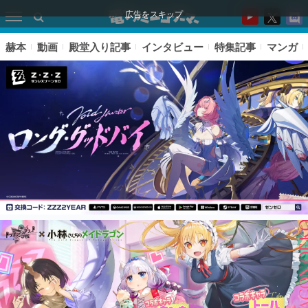
広告をスキップ
赫本
動画
殿堂入り記事
インタビュー
特集記事
マンガ
ピックアップ
電ファミのいま読まれている記事ランキング
アプリセール情報