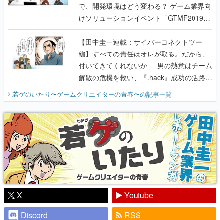
で、開発環境はどう変わる？ ゲーム業界向
けソリューションイベント「GTMF2019」
に行って、より理解を深めよう【PR】
【田中圭一連載：サイバーコネクトツー
編】すべての責任はオレが取る。だから、
付いてきてくれないか──男の熱意はチーム
解散の危機を救い、『.hack』成功の活路を
開く。業界の快男児・松山 洋に流れる血は
若ゲのいたり〜ゲームクリエイターの青春〜
の記事一覧
『少年ジャンプ』色だった【若ゲのいた
り】
X
Youtube
Discord
RSS