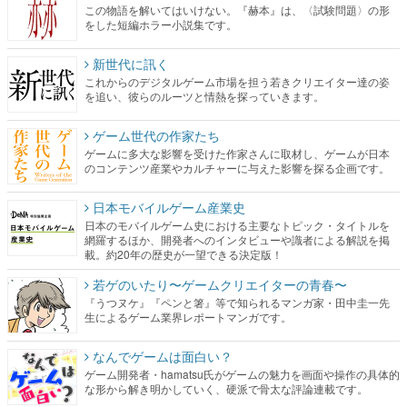
この物語を解いてはいけない。『赫本』は、〈試験問題〉の形
をした短編ホラー小説集です。
新世代に訊く
これからのデジタルゲーム市場を担う若きクリエイター達の姿
を追い、彼らのルーツと情熱を探っていきます。
ゲーム世代の作家たち
ゲームに多大な影響を受けた作家さんに取材し、ゲームが日本
のコンテンツ産業やカルチャーに与えた影響を探る企画です。
日本モバイルゲーム産業史
日本のモバイルゲーム史における主要なトピック・タイトルを
網羅するほか、開発者へのインタビューや識者による解説を掲
載。約20年の歴史が一望できる決定版！
若ゲのいたり〜ゲームクリエイターの青春〜
『うつヌケ』『ペンと箸』等で知られるマンガ家・田中圭一先
生によるゲーム業界レポートマンガです。
なんでゲームは面白い？
ゲーム開発者・hamatsu氏がゲームの魅力を画面や操作の具体的
な形から解き明かしていく、硬派で骨太な評論連載です。