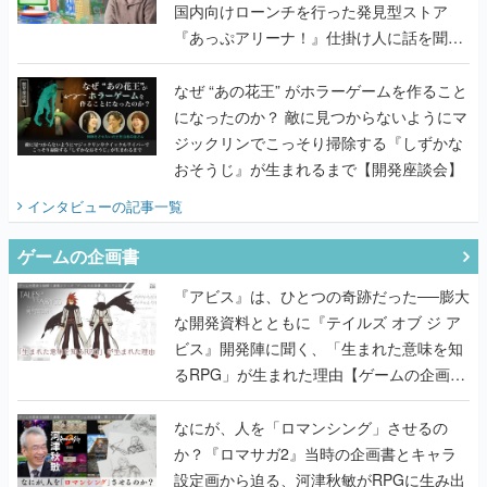
国内向けローンチを行った発見型ストア
『あっぷアリーナ！』仕掛け人に話を聞い
てみた
なぜ “あの花王” がホラーゲームを作ること
になったのか？ 敵に見つからないようにマ
ジックリンでこっそり掃除する『しずかな
おそうじ』が生まれるまで【開発座談会】
インタビュー
の記事一覧
ゲームの企画書
『アビス』は、ひとつの奇跡だった──膨大
な開発資料とともに『テイルズ オブ ジ ア
ビス』開発陣に聞く、「生まれた意味を知
るRPG」が生まれた理由【ゲームの企画
書】
なにが、人を「ロマンシング」させるの
か？『ロマサガ2』当時の企画書とキャラ
設定画から迫る、河津秋敏がRPGに生み出