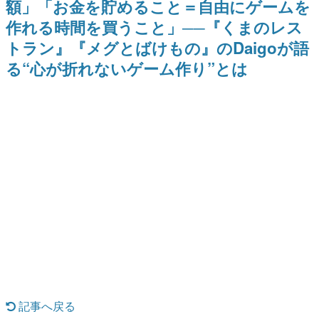
額」「お金を貯めること＝自由にゲームを
どが全品受注生産で登場、過去
日本のコンテンツ産業やカルチャーに与えた影響を探る企
に発売したグッズの再販も
作れる時間を買うこと」──『くまのレス
画です。
トラン』『メグとばけもの』のDaigoが語
日本モバイルゲーム産業史
日本のモバイルゲーム史における主要なトピック・タイト
る“心が折れないゲーム作り”とは
ルを網羅するほか、開発者へのインタビューや識者による
解説を掲載。約20年の歴史が一望できる決定版！
若ゲのいたり〜ゲームクリエイターの青春〜
『うつヌケ』『ペンと箸』等で知られるマンガ家・田中圭
一先生によるゲーム業界レポートマンガです。
なんでゲームは面白い？
ゲーム開発者・hamatsu氏がゲームの魅力を画面や操作の
具体的な形から解き明かしていく、硬派で骨太な評論連載
です。
ゲームが変えた日本語
「経験値」「裏技」「ラスボス」… ゲームにまつわる言葉
の起源や用法の変遷を、コンピューター文化史研究家・タ
イニーP氏が徹底調査。
カテゴリ
記事へ戻る
特集記事