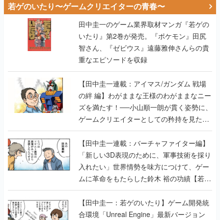
若ゲのいたり〜ゲームクリエイターの青春〜
田中圭一のゲーム業界取材マンガ『若ゲの
いたり』第2巻が発売。『ポケモン』田尻
智さん、『ゼビウス』遠藤雅伸さんらの貴
重なエピソードを収録
【田中圭一連載：アイマス/ガンダム 戦場
の絆 編】わがままな王様のわがままなニー
ズを満たす！──小山順一朗が貫く姿勢に、
ゲームクリエイターとしての矜持を見た
【若ゲのいたり最終回】
【田中圭一連載：バーチャファイター編】
「新しい3D表現のために、軍事技術を採り
入れたい」世界情勢を味方につけて、ゲー
ムに革命をもたらした鈴木 裕の功績【若ゲ
のいたり】
【田中圭一：若ゲのいたり】ゲーム開発統
合環境「Unreal Engine」最新バージョン