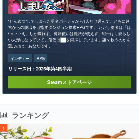
“ぜんめつ”してしまった勇者パーティから1人だけ選んで、ともに迷
宮からの脱出を目指すダンジョン探索RPGです。 ただし勇者は「は
い/いいえ」しか喋れず、魔法使いは魔法が使えず、戦士は可愛らし
い人形になっていて、僧侶は██を崇拝しています。誰を救うのかを
選ぶのは、あなたです。
インディー
RPG
リリース日：2026年第4四半期
Steamストアページ
ランキング
1