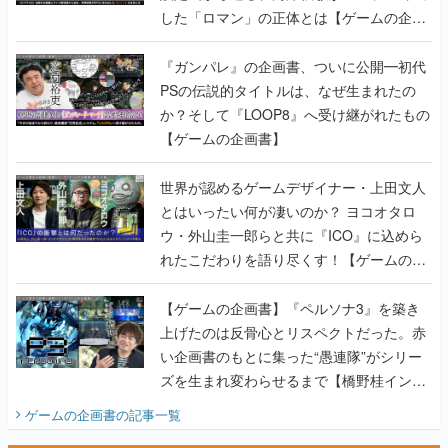
した「ロマン」の正体とは【ゲームの企画
書】
『ガンパレ』の企画書、ついに公開━初代
PSの伝説的タイトルは、なぜ生まれたの
か？そして『LOOP8』へ受け継がれたもの
【ゲームの企画書】
世界が認めるゲームデザイナー・上田文人
とはいったい何が凄いのか？ ヨコオタロ
ウ・外山圭一郎らと共に『ICO』に込めら
れたこだわりを語り尽くす！【ゲームの企
画書】
【ゲームの企画書】『ペルソナ3』を築き
上げたのは反骨心とリスペクトだった。赤
い企画書のもとに集った“愚連隊”がシリー
ズを生まれ変わらせるまで【橋野桂インタ
ビュー】
ゲームの企画書
の記事一覧