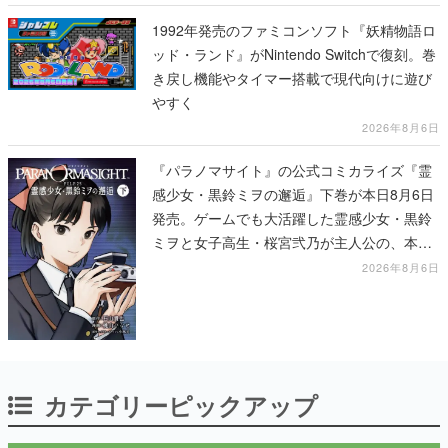
1992年発売のファミコンソフト『妖精物語ロ
ッド・ランド』がNintendo Switchで復刻。巻
き戻し機能やタイマー搭載で現代向けに遊び
やすく
2026年8月6日
『パラノマサイト』の公式コミカライズ『霊
感少女・黒鈴ミヲの邂逅』下巻が本日8月6日
発売。ゲームでも大活躍した霊感少女・黒鈴
ミヲと女子高生・桜宮弐乃が主人公の、本編
より少し後の物語
2026年8月6日
カテゴリーピックアップ