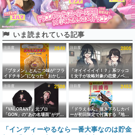
インタビュー
連載・特集一覧
いま読まれている記事
殿堂入り記事
SNS拡散数が数千以上！ ページビュー数万以上！ などな
ど。多くの人々に読まれた、電ファミ渾身の“殿堂入り”記
注目度
2849
注目度
2805
事をまとめました。
ゲームの企画書
名作ゲームクリエイターの方々に製作時のエピソードをお
聞きし、ヒットする企画（ゲーム）とは何か？を探ってい
「ブタメン」とんこつ味が“フラ
「オイイイイイ！？」系ツッコ
きます。
イドチキン”になった「おかしな
ミ女子が攻略対象の恋愛ノベル
チキン」が登場。8月11日より
ゲーム『美術部カノジョ』
赫本
注目度
2508
注目度
2453
全国のセブンイレブンで順次発
Steamストアページが公開。
この物語を解いてはいけない。『赫本』は、〈試験問題〉
売、 「ブタメンくん」がデザイ
「お前らーそろそろ自重しろ
の形をした短編ホラー小説集です。
ンされた専用袋が先着でついて
ー？＾＾」暗黒微笑の夢女子
くるキャンペーンも実施
や、萌え声不思議ちゃん女子と
新世代に訊く
青春を謳歌
『VALORANT』元プロ
「ドラえもん」描き下ろしカバ
これからのデジタルゲーム市場を担う若きクリエイター達
「GON」の“あの名場面”がデザ
ーが初回限定で付属する『地球
の姿を追い、彼らのルーツと情熱を探っていきます。
インされた新作グッズが本日8月
の歩き方 川崎市』が8月6日に発
5日より期間限定で発売。Tシャ
売。全400ページの大ボリュー
「インディーやるなら一番大事なのは貯金
ゲーム世代の作家たち
ツやコインケース、アクキーな
ム
ゲームに多大な影響を受けた作家さんに取材し、ゲームが