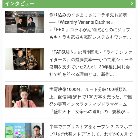
インタビュー
作り込みのすさまじさにコラボ先も驚嘆
──『Wizardry Variants Daphne』
×『FFXI』コラボが期間限定なのにジョブ
もキャラも武器も戦闘システムもワンオフ
で作り込まれた理由を両ディレクターに聞
く
『TATSUJIN』の弓削雅稔×『ライデンファ
イターズ』の齋藤貴幸──かつて縦シュー全
盛期を支えていた2人が、30年後に同じ会
社で机を並べる理由とは。新作
『TATSUJIN EXTREME』で初タッグを組
んだレジェンド2人に訊く開発秘話
実写映像1000分、ルート分岐100種類以
上。配信開始5日で100万本を売った、中国
発の実写インタラクティブドラマゲーム
『盛世天下：女帝への道II』の、規模が違
うこだわりをプロデューサーに聞いた
半年でアプリストアをオープン？ スマホア
プリの“代替ストア”として、わずか6ヵ月で