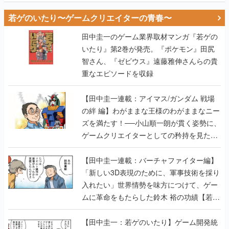
若ゲのいたり〜ゲームクリエイターの青春〜
田中圭一のゲーム業界取材マンガ『若ゲの
いたり』第2巻が発売。『ポケモン』田尻
智さん、『ゼビウス』遠藤雅伸さんらの貴
重なエピソードを収録
【田中圭一連載：アイマス/ガンダム 戦場
の絆 編】わがままな王様のわがままなニー
ズを満たす！──小山順一朗が貫く姿勢に、
ゲームクリエイターとしての矜持を見た
【若ゲのいたり最終回】
【田中圭一連載：バーチャファイター編】
「新しい3D表現のために、軍事技術を採り
入れたい」世界情勢を味方につけて、ゲー
ムに革命をもたらした鈴木 裕の功績【若ゲ
のいたり】
【田中圭一：若ゲのいたり】ゲーム開発統