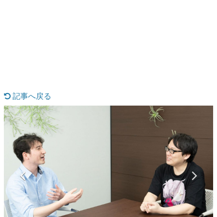
日本のコンテンツ産業やカルチャーに与えた影響を探る企
画です。
日本モバイルゲーム産業史
日本のモバイルゲーム史における主要なトピック・タイト
ルを網羅するほか、開発者へのインタビューや識者による
解説を掲載。約20年の歴史が一望できる決定版！
若ゲのいたり〜ゲームクリエイターの青春〜
『うつヌケ』『ペンと箸』等で知られるマンガ家・田中圭
一先生によるゲーム業界レポートマンガです。
記事へ戻る
なんでゲームは面白い？
ゲーム開発者・hamatsu氏がゲームの魅力を画面や操作の
具体的な形から解き明かしていく、硬派で骨太な評論連載
です。
ゲームが変えた日本語
「経験値」「裏技」「ラスボス」… ゲームにまつわる言葉
の起源や用法の変遷を、コンピューター文化史研究家・タ
イニーP氏が徹底調査。
カテゴリ
特集記事