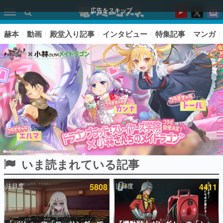
広告をスキップ
赫本
動画
殿堂入り記事
インタビュー
特集記事
マンガ
いま読まれている記事
ピックアップ
注目度
5808
注目度
4411
電ファミのいま読まれている記事ランキング
アプリセール情報