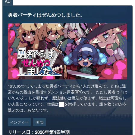
AD
勇者パーティはぜんめつしました。
“ぜんめつ”してしまった勇者パーティから1人だけ選んで、ともに迷
宮からの脱出を目指すダンジョン探索RPGです。 ただし勇者は「は
い/いいえ」しか喋れず、魔法使いは魔法が使えず、戦士は可愛らし
い人形になっていて、僧侶は██を崇拝しています。誰を救うのかを
選ぶのは、あなたです。
インディー
RPG
リリース日：2026年第4四半期