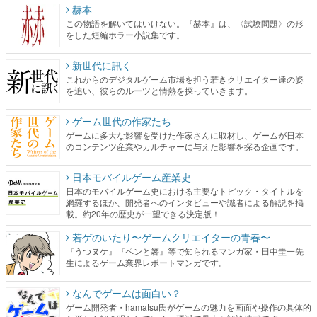
赫本
この物語を解いてはいけない。『赫本』は、〈試験問題〉の形
をした短編ホラー小説集です。
新世代に訊く
これからのデジタルゲーム市場を担う若きクリエイター達の姿
を追い、彼らのルーツと情熱を探っていきます。
ゲーム世代の作家たち
ゲームに多大な影響を受けた作家さんに取材し、ゲームが日本
のコンテンツ産業やカルチャーに与えた影響を探る企画です。
日本モバイルゲーム産業史
日本のモバイルゲーム史における主要なトピック・タイトルを
網羅するほか、開発者へのインタビューや識者による解説を掲
載。約20年の歴史が一望できる決定版！
若ゲのいたり〜ゲームクリエイターの青春〜
『うつヌケ』『ペンと箸』等で知られるマンガ家・田中圭一先
生によるゲーム業界レポートマンガです。
なんでゲームは面白い？
ゲーム開発者・hamatsu氏がゲームの魅力を画面や操作の具体的