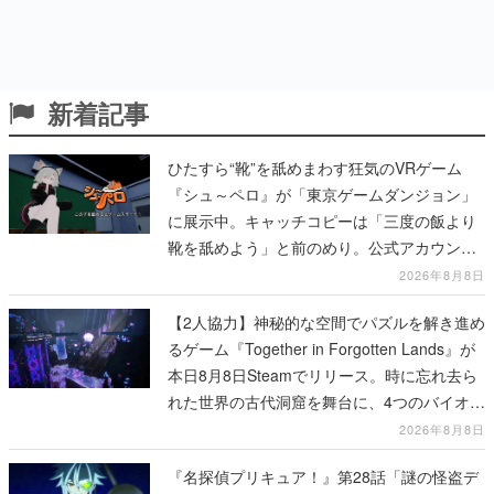
新着記事
ひたすら“靴”を舐めまわす狂気のVRゲーム
『シュ～ペロ』が「東京ゲームダンジョン」
に展示中。キャッチコピーは「三度の飯より
靴を舐めよう」と前のめり。公式アカウント
も開設され、2026年リリースに向けて開発中
2026年8月8日
【2人協力】神秘的な空間でパズルを解き進め
るゲーム『Together in Forgotten Lands』が
本日8月8日Steamでリリース。時に忘れ去ら
れた世界の古代洞窟を舞台に、4つのバイオー
ムを探索しながら脱出を目指す
2026年8月8日
『名探偵プリキュア！』第28話「謎の怪盗デ