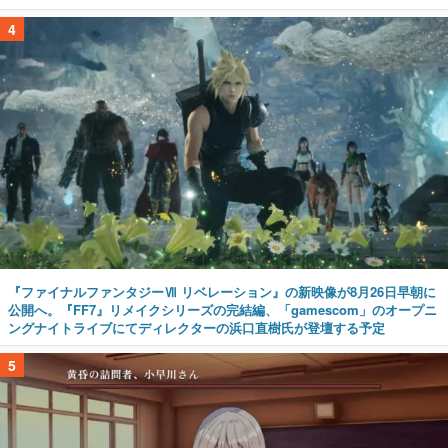
4
『ファイナルファンタジーⅦ リベレーション』の新映像が8月26日早朝に
公開へ。『FF7』リメイクシリーズの完結編、「gamescom」のオープニ
ングナイトライブにてディレクターの浜口直樹氏が登壇する予定
5