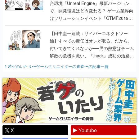
合環境「Unreal Engine」最新バージョン
で、開発環境はどう変わる？ ゲーム業界向
けソリューションイベント「GTMF2019」
に行って、より理解を深めよう【PR】
【田中圭一連載：サイバーコネクトツー
編】すべての責任はオレが取る。だから、
付いてきてくれないか──男の熱意はチーム
解散の危機を救い、『.hack』成功の活路を
開く。業界の快男児・松山 洋に流れる血は
若ゲのいたり〜ゲームクリエイターの青春〜
の記事一覧
『少年ジャンプ』色だった【若ゲのいた
り】
X
Youtube