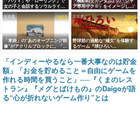
「パリィ」や「ローリング」で
『機動戦士ガンダム』の「シャ
女の子と会話するソウルライク
ア専用ザクⅡ」をイメージした
インタビュー
恋愛ゲーム『小早川さんはソウ
散水ホースリールが予約開始。
注目度
3432
注目度
2695
ルライク』無料公開。返事に失
本体にはシャアのパーソナルマ
連載・特集一覧
敗すると「YOU DIED」
ークやジオン公国軍のエンブレ
ム、型式番号などを配置
殿堂入り記事
「東映」の“あのオープニング映
野球部の過酷な“補欠”を体験す
SNS拡散数が数千以上！ ページビュー数万以上！ などな
ど。多くの人々に読まれた、電ファミ渾身の“殿堂入り”記
像”がアクリルブロックに。「東
るゲーム『球ひろい
事をまとめました。
映ヒストリカル グッズコレクシ
Simulator』が「1件」のウィッ
ョン」が8月下旬より発売
シュリストをもとにチェコ語に
「インディーやるなら一番大事なのは貯金
ゲームの企画書
対応しSNSで話題に。『キング
名作ゲームクリエイターの方々に製作時のエピソードをお
額」「お金を貯めること＝自由にゲームを
ダム・カム』開発元やチェコの
聞きし、ヒットする企画（ゲーム）とは何か？を探ってい
プロ野球選手から称賛の声
きます。
作れる時間を買うこと」──『くまのレス
赫本
トラン』『メグとばけもの』のDaigoが語
この物語を解いてはいけない。『赫本』は、〈試験問題〉
る“心が折れないゲーム作り”とは
の形をした短編ホラー小説集です。
新世代に訊く
これからのデジタルゲーム市場を担う若きクリエイター達
の姿を追い、彼らのルーツと情熱を探っていきます。
ゲーム世代の作家たち
ゲームに多大な影響を受けた作家さんに取材し、ゲームが