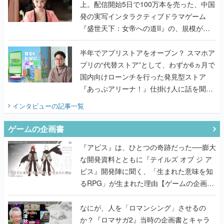
上。配信開始5日で100万本を売った、中国
発の実写インタラクティブドラマゲーム
『盛世天下：女帝への道II』の、規模が違
うこだわりをプロデューサーに聞いた
半年でアプリストアをオープン？ スマホア
プリの“代替ストア”として、わずか6ヵ月で
国内向けローンチを行った発見型ストア
『あっぷアリーナ！』仕掛け人に話を聞い
てみた
インタビュー
の記事一覧
ゲームの企画書
『アビス』は、ひとつの奇跡だった──膨大
な開発資料とともに『テイルズ オブ ジ ア
ビス』開発陣に聞く、「生まれた意味を知
るRPG」が生まれた理由【ゲームの企画
書】
なにが、人を「ロマンシング」させるの
か？『ロマサガ2』当時の企画書とキャラ