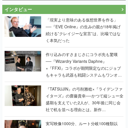
インタビュー
「現実より意味のある仮想世界を作る」
──『EVE Online』の生みの親が18年掲げ
続ける”クレイジーな宣言”は、比喩ではな
く本気だった
作り込みのすさまじさにコラボ先も驚嘆
──『Wizardry Variants Daphne』
×『FFXI』コラボが期間限定なのにジョブ
もキャラも武器も戦闘システムもワンオフ
で作り込まれた理由を両ディレクターに聞
く
『TATSUJIN』の弓削雅稔×『ライデンファ
イターズ』の齋藤貴幸──かつて縦シュー全
盛期を支えていた2人が、30年後に同じ会
社で机を並べる理由とは。新作
『TATSUJIN EXTREME』で初タッグを組
んだレジェンド2人に訊く開発秘話
実写映像1000分、ルート分岐100種類以