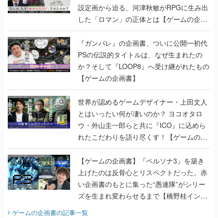
設定画から迫る、河津秋敏がRPGに生み出
した「ロマン」の正体とは【ゲームの企画
書】
『ガンパレ』の企画書、ついに公開━初代
PSの伝説的タイトルは、なぜ生まれたの
か？そして『LOOP8』へ受け継がれたもの
【ゲームの企画書】
世界が認めるゲームデザイナー・上田文人
とはいったい何が凄いのか？ ヨコオタロ
ウ・外山圭一郎らと共に『ICO』に込めら
れたこだわりを語り尽くす！【ゲームの企
画書】
【ゲームの企画書】『ペルソナ3』を築き
上げたのは反骨心とリスペクトだった。赤
い企画書のもとに集った“愚連隊”がシリー
ズを生まれ変わらせるまで【橋野桂インタ
ビュー】
ゲームの企画書
の記事一覧