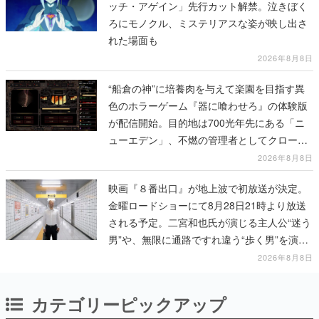
ッチ・アゲイン」先行カット解禁。泣きぼく
ろにモノクル、ミステリアスな姿が映し出さ
れた場面も
2026年8月8日
“船倉の神”に培養肉を与えて楽園を目指す異
色のホラーゲーム『器に喰わせろ』の体験版
が配信開始。目的地は700光年先にある「ニ
ューエデン」、不燃の管理者としてクローン
人間を増やし、加工して神に捧げる
2026年8月8日
映画『８番出口』が地上波で初放送が決定。
金曜ロードショーにて8月28日21時より放送
される予定。二宮和也氏が演じる主人公“迷う
男”や、無限に通路ですれ違う“歩く男”を演じ
る河内大和氏の迫真の演技は必見
2026年8月8日
カテゴリーピックアップ