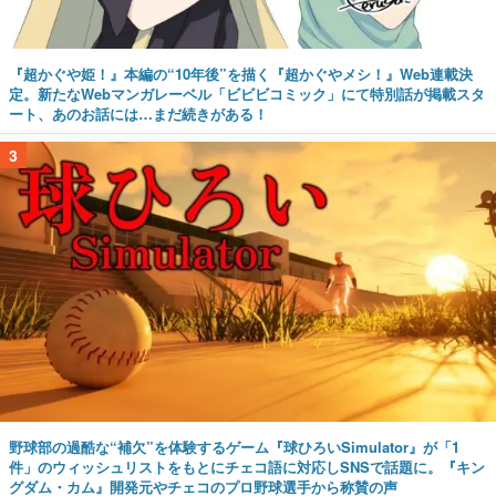
『超かぐや姫！』本編の“10年後”を描く『超かぐやメシ！』Web連載決
定。新たなWebマンガレーベル「ビビビコミック」にて特別話が掲載スタ
ート、あのお話には…まだ続きがある！
3
野球部の過酷な“補欠”を体験するゲーム『球ひろいSimulator』が「1
件」のウィッシュリストをもとにチェコ語に対応しSNSで話題に。『キン
グダム・カム』開発元やチェコのプロ野球選手から称賛の声