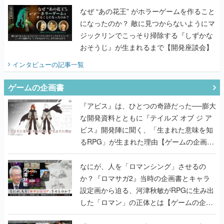
なぜ “あの花王” がホラーゲームを作ること
になったのか？ 敵に見つからないようにマ
ジックリンでこっそり掃除する『しずかな
おそうじ』が生まれるまで【開発座談会】
インタビュー
の記事一覧
ゲームの企画書
『アビス』は、ひとつの奇跡だった──膨大
な開発資料とともに『テイルズ オブ ジ ア
ビス』開発陣に聞く、「生まれた意味を知
るRPG」が生まれた理由【ゲームの企画
書】
なにが、人を「ロマンシング」させるの
か？『ロマサガ2』当時の企画書とキャラ
設定画から迫る、河津秋敏がRPGに生み出
した「ロマン」の正体とは【ゲームの企画
書】