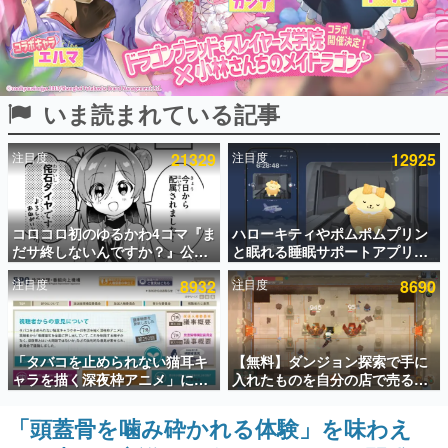
インタビュー
連載・特集一覧
いま読まれている記事
殿堂入り記事
SNS拡散数が数千以上！ ページビュー数万以上！ などな
ど。多くの人々に読まれた、電ファミ渾身の“殿堂入り”記
注目度
21329
注目度
12925
事をまとめました。
ゲームの企画書
名作ゲームクリエイターの方々に製作時のエピソードをお
聞きし、ヒットする企画（ゲーム）とは何か？を探ってい
コロコロ初のゆるかわ4コマ『ま
ハローキティやポムポムプリン
きます。
だサ終しないんですか？』公開
と眠れる睡眠サポートアプリ
スタート。主人公は新入社員の
『ゆめたび』が配信中。キャラ
赫本
注目度
8932
注目度
8690
侘石ダイヤ、ゲーム会社を舞台
ごとのASMRや目覚ましアラー
この物語を解いてはいけない。『赫本』は、〈試験問題〉
にトラブルへ対応する社員たち
ムも搭載
の形をした短編ホラー小説集です。
を描く
新世代に訊く
「タバコを止められない猫耳キ
【無料】ダンジョン探索で手に
これからのデジタルゲーム市場を担う若きクリエイター達
ャラを描く深夜枠アニメ」に視
入れたものを自分の店で売るゲ
の姿を追い、彼らのルーツと情熱を探っていきます。
聴者の一部から批判意見。違法
ーム『Moonlighter』がSteam
薬物の使用と思わしき描写も含
にて無料配布中！続編
「頭蓋骨を噛み砕かれる体験」を味わえ
ゲーム世代の作家たち
めて、BPOが議論を交わす
『Moonlighter 2』の9月2日正
ゲームに多大な影響を受けた作家さんに取材し、ゲームが