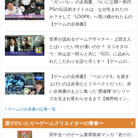
『ガンパレ』の企画書、ついに公開━初代
PSの伝説的タイトルは、なぜ生まれたの
か？そして『LOOP8』へ受け継がれたもの
【ゲームの企画書】
世界が認めるゲームデザイナー・上田文人
とはいったい何が凄いのか？ ヨコオタロ
ウ・外山圭一郎らと共に『ICO』に込めら
れたこだわりを語り尽くす！【ゲームの企
画書】
【ゲームの企画書】『ペルソナ3』を築き
上げたのは反骨心とリスペクトだった。赤
い企画書のもとに集った“愚連隊”がシリー
ズを生まれ変わらせるまで【橋野桂インタ
ビュー】
ゲームの企画書
の記事一覧
若ゲのいたり〜ゲームクリエイターの青春〜
田中圭一のゲーム業界取材マンガ『若ゲの