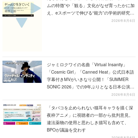
ムの特徴”や「観る」文化がなぜ育ったかに加
え、eスポーツで伸びる“能力”の学術的研究も
語られる
2026年8月6日
ジャミロクワイの名曲「Virtual Insanity」
「Cosmic Girl」「Canned Heat」公式日本語
字幕付きMVがいきなり公開！「SUMMER
SONIC 2026」での9年ぶりとなる日本公演を
記念して
2026年8月6日
「タバコを止められない猫耳キャラを描く深
夜枠アニメ」に視聴者の一部から批判意見。
違法薬物の使用と思わしき描写も含めて、
BPOが議論を交わす
2026年8月6日