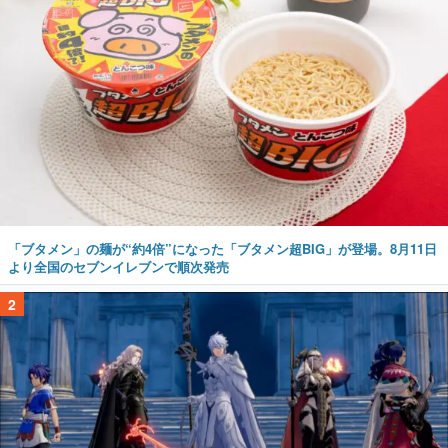
「ブタメン」の麺が“約4倍”になった「ブタメン超BIG」が登場。8月11日
より全国のセブンイレブンで順次発売
2