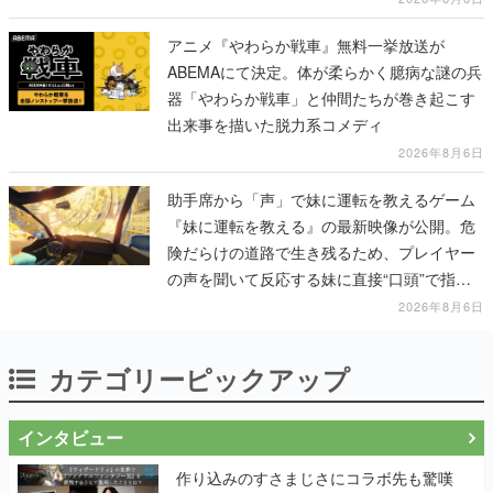
アニメ『やわらか戦車』無料一挙放送が
ABEMAにて決定。体が柔らかく臆病な謎の兵
器「やわらか戦車」と仲間たちが巻き起こす
出来事を描いた脱力系コメディ
2026年8月6日
助手席から「声」で妹に運転を教えるゲーム
『妹に運転を教える』の最新映像が公開。危
険だらけの道路で生き残るため、プレイヤー
の声を聞いて反応する妹に直接“口頭”で指示
を出していく
2026年8月6日
カテゴリーピックアップ
インタビュー
作り込みのすさまじさにコラボ先も驚嘆