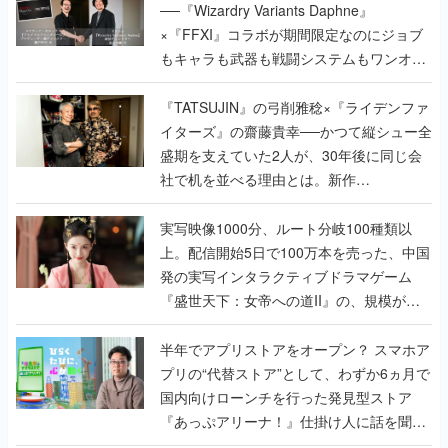
──『Wizardry Variants Daphne』
×『FFXI』コラボが期間限定なのにジョブ
もキャラも武器も戦闘システムもワンオフ
で作り込まれた理由を両ディレクターに聞
く
『TATSUJIN』の弓削雅稔×『ライデンファ
イターズ』の齋藤貴幸──かつて縦シュー全
盛期を支えていた2人が、30年後に同じ会
社で机を並べる理由とは。新作
『TATSUJIN EXTREME』で初タッグを組
んだレジェンド2人に訊く開発秘話
実写映像1000分、ルート分岐100種類以
上。配信開始5日で100万本を売った、中国
発の実写インタラクティブドラマゲーム
『盛世天下：女帝への道II』の、規模が違
うこだわりをプロデューサーに聞いた
半年でアプリストアをオープン？ スマホア
プリの“代替ストア”として、わずか6ヵ月で
国内向けローンチを行った発見型ストア
『あっぷアリーナ！』仕掛け人に話を聞い
てみた