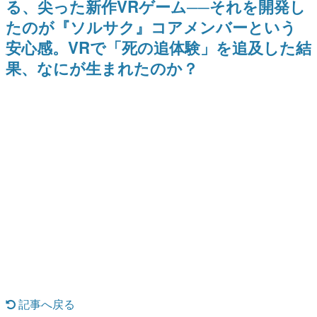
る、尖った新作VRゲーム──それを開発し
式リリースを記念したキャンペ
日本のコンテンツ産業やカルチャーに与えた影響を探る企
ーン
たのが『ソルサク』コアメンバーという
画です。
安心感。VRで「死の追体験」を追及した結
日本モバイルゲーム産業史
日本のモバイルゲーム史における主要なトピック・タイト
果、なにが生まれたのか？
ルを網羅するほか、開発者へのインタビューや識者による
解説を掲載。約20年の歴史が一望できる決定版！
若ゲのいたり〜ゲームクリエイターの青春〜
『うつヌケ』『ペンと箸』等で知られるマンガ家・田中圭
一先生によるゲーム業界レポートマンガです。
なんでゲームは面白い？
ゲーム開発者・hamatsu氏がゲームの魅力を画面や操作の
具体的な形から解き明かしていく、硬派で骨太な評論連載
です。
ゲームが変えた日本語
「経験値」「裏技」「ラスボス」… ゲームにまつわる言葉
の起源や用法の変遷を、コンピューター文化史研究家・タ
イニーP氏が徹底調査。
カテゴリ
記事へ戻る
特集記事