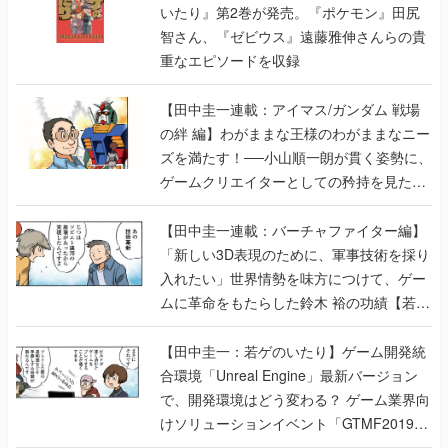
いたり』第2巻が発売。『ポケモン』田尻
智さん、『ゼビウス』遠藤雅伸さんらの貴
重なエピソードを収録
【田中圭一連載：アイマス/ガンダム 戦場
の絆 編】わがままな王様のわがままなニー
ズを満たす！──小山順一朗が貫く姿勢に、
ゲームクリエイターとしての矜持を見た
【若ゲのいたり最終回】
【田中圭一連載：バーチャファイター編】
「新しい3D表現のために、軍事技術を採り
入れたい」世界情勢を味方につけて、ゲー
ムに革命をもたらした鈴木 裕の功績【若ゲ
のいたり】
【田中圭一：若ゲのいたり】ゲーム開発統
合環境「Unreal Engine」最新バージョン
で、開発環境はどう変わる？ ゲーム業界向
けソリューションイベント「GTMF2019」
に行って、より理解を深めよう【PR】