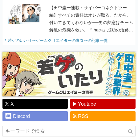
【田中圭一連載：サイバーコネクトツー
編】すべての責任はオレが取る。だから、
付いてきてくれないか──男の熱意はチーム
解散の危機を救い、『.hack』成功の活路を
開く。業界の快男児・松山 洋に流れる血は
若ゲのいたり〜ゲームクリエイターの青春〜
の記事一覧
『少年ジャンプ』色だった【若ゲのいた
り】
X
Youtube
Discord
RSS