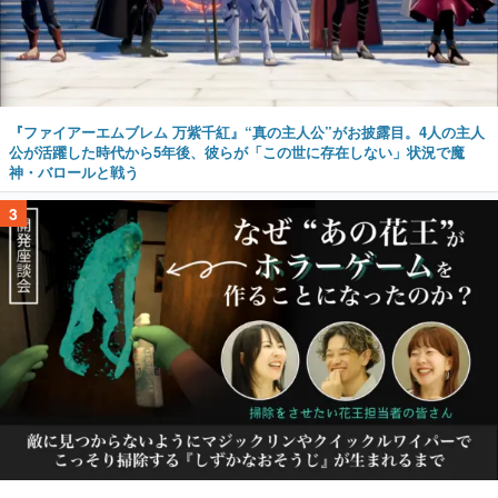
『ファイアーエムブレム 万紫千紅』“真の主人公”がお披露目。4人の主人
公が活躍した時代から5年後、彼らが「この世に存在しない」状況で魔
神・バロールと戦う
3