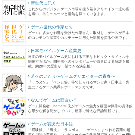
新世代に訊く
これからのデジタルゲーム市場を担う若きクリエイター達の姿
を追い、彼らのルーツと情熱を探っていきます。
ゲーム世代の作家たち
ゲームに多大な影響を受けた作家さんに取材し、ゲームが日本
のコンテンツ産業やカルチャーに与えた影響を探る企画です。
日本モバイルゲーム産業史
日本のモバイルゲーム史における主要なトピック・タイトルを
網羅するほか、開発者へのインタビューや識者による解説を掲
載。約20年の歴史が一望できる決定版！
若ゲのいたり〜ゲームクリエイターの青春〜
『うつヌケ』『ペンと箸』等で知られるマンガ家・田中圭一先
生によるゲーム業界レポートマンガです。
なんでゲームは面白い？
ゲーム開発者・hamatsu氏がゲームの魅力を画面や操作の具体的
な形から解き明かしていく、硬派で骨太な評論連載です。
ゲームが変えた日本語
「経験値」「裏技」「ラスボス」… ゲームにまつわる言葉の起
源や用法の変遷を、コンピューター文化史研究家・タイニーP氏