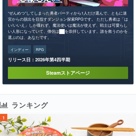
“ぜんめつ”してしまった勇者パーティから1人だけ選んで、ともに迷
宮からの脱出を目指すダンジョン探索RPGです。 ただし勇者は「は
い/いいえ」しか喋れず、魔法使いは魔法が使えず、戦士は可愛らし
い人形になっていて、僧侶は██を崇拝しています。誰を救うのかを
選ぶのは、あなたです。
インディー
RPG
リリース日：2026年第4四半期
Steamストアページ
ランキング
1