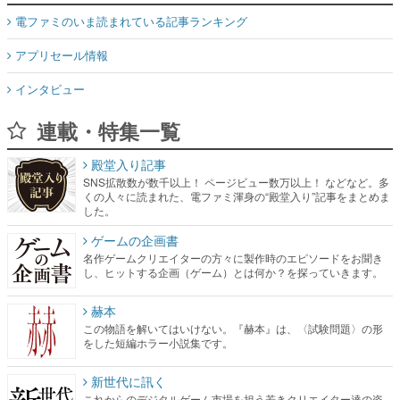
電ファミのいま読まれている記事ランキング
アプリセール情報
インタビュー
連載・特集一覧
殿堂入り記事
SNS拡散数が数千以上！ ページビュー数万以上！ などなど。多
くの人々に読まれた、電ファミ渾身の“殿堂入り”記事をまとめま
した。
ゲームの企画書
名作ゲームクリエイターの方々に製作時のエピソードをお聞き
し、ヒットする企画（ゲーム）とは何か？を探っていきます。
赫本
この物語を解いてはいけない。『赫本』は、〈試験問題〉の形
をした短編ホラー小説集です。
新世代に訊く
これからのデジタルゲーム市場を担う若きクリエイター達の姿