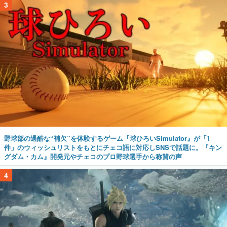
3
野球部の過酷な“補欠”を体験するゲーム『球ひろいSimulator』が「1
件」のウィッシュリストをもとにチェコ語に対応しSNSで話題に。『キン
グダム・カム』開発元やチェコのプロ野球選手から称賛の声
4