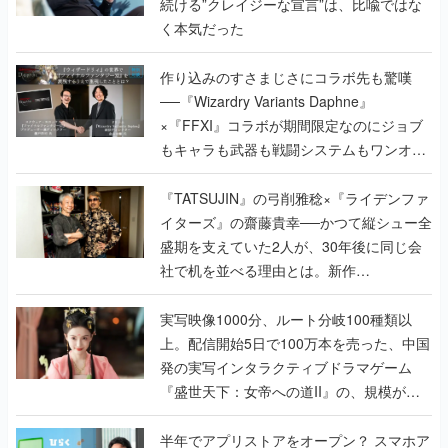
続ける”クレイジーな宣言”は、比喩ではな
く本気だった
作り込みのすさまじさにコラボ先も驚嘆
──『Wizardry Variants Daphne』
×『FFXI』コラボが期間限定なのにジョブ
もキャラも武器も戦闘システムもワンオフ
で作り込まれた理由を両ディレクターに聞
く
『TATSUJIN』の弓削雅稔×『ライデンファ
イターズ』の齋藤貴幸──かつて縦シュー全
盛期を支えていた2人が、30年後に同じ会
社で机を並べる理由とは。新作
『TATSUJIN EXTREME』で初タッグを組
んだレジェンド2人に訊く開発秘話
実写映像1000分、ルート分岐100種類以
上。配信開始5日で100万本を売った、中国
発の実写インタラクティブドラマゲーム
『盛世天下：女帝への道II』の、規模が違
うこだわりをプロデューサーに聞いた
半年でアプリストアをオープン？ スマホア