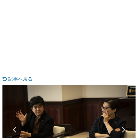
日本のコンテンツ産業やカルチャーに与えた影響を探る企
画です。
日本モバイルゲーム産業史
日本のモバイルゲーム史における主要なトピック・タイト
ルを網羅するほか、開発者へのインタビューや識者による
解説を掲載。約20年の歴史が一望できる決定版！
若ゲのいたり〜ゲームクリエイターの青春〜
『うつヌケ』『ペンと箸』等で知られるマンガ家・田中圭
一先生によるゲーム業界レポートマンガです。
なんでゲームは面白い？
ゲーム開発者・hamatsu氏がゲームの魅力を画面や操作の
記事へ戻る
具体的な形から解き明かしていく、硬派で骨太な評論連載
です。
ゲームが変えた日本語
「経験値」「裏技」「ラスボス」… ゲームにまつわる言葉
の起源や用法の変遷を、コンピューター文化史研究家・タ
イニーP氏が徹底調査。
カテゴリ
特集記事