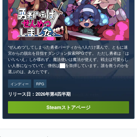
“ぜんめつ”してしまった勇者パーティから1人だけ選んで、ともに迷
宮からの脱出を目指すダンジョン探索RPGです。 ただし勇者は「は
い/いいえ」しか喋れず、魔法使いは魔法が使えず、戦士は可愛らし
い人形になっていて、僧侶は██を崇拝しています。誰を救うのかを
選ぶのは、あなたです。
インディー
RPG
リリース日：2026年第4四半期
Steamストアページ