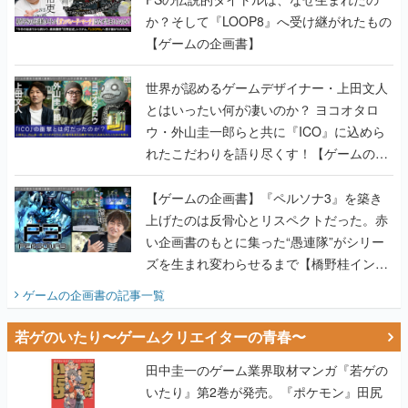
か？そして『LOOP8』へ受け継がれたもの
【ゲームの企画書】
世界が認めるゲームデザイナー・上田文人
とはいったい何が凄いのか？ ヨコオタロ
ウ・外山圭一郎らと共に『ICO』に込めら
れたこだわりを語り尽くす！【ゲームの企
画書】
【ゲームの企画書】『ペルソナ3』を築き
上げたのは反骨心とリスペクトだった。赤
い企画書のもとに集った“愚連隊”がシリー
ズを生まれ変わらせるまで【橋野桂インタ
ビュー】
ゲームの企画書
の記事一覧
若ゲのいたり〜ゲームクリエイターの青春〜
田中圭一のゲーム業界取材マンガ『若ゲの
いたり』第2巻が発売。『ポケモン』田尻