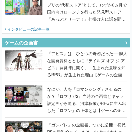
プリの“代替ストア”として、わずか6ヵ月で
国内向けローンチを行った発見型ストア
『あっぷアリーナ！』仕掛け人に話を聞い
てみた
インタビュー
の記事一覧
ゲームの企画書
『アビス』は、ひとつの奇跡だった──膨大
な開発資料とともに『テイルズ オブ ジ ア
ビス』開発陣に聞く、「生まれた意味を知
るRPG」が生まれた理由【ゲームの企画
書】
なにが、人を「ロマンシング」させるの
か？『ロマサガ2』当時の企画書とキャラ
設定画から迫る、河津秋敏がRPGに生み出
した「ロマン」の正体とは【ゲームの企画
書】
『ガンパレ』の企画書、ついに公開━初代
PSの伝説的タイトルは、なぜ生まれたの