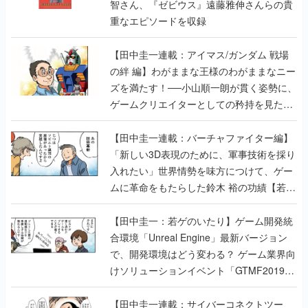
智さん、『ゼビウス』遠藤雅伸さんらの貴
重なエピソードを収録
【田中圭一連載：アイマス/ガンダム 戦場
の絆 編】わがままな王様のわがままなニー
ズを満たす！──小山順一朗が貫く姿勢に、
ゲームクリエイターとしての矜持を見た
【若ゲのいたり最終回】
【田中圭一連載：バーチャファイター編】
「新しい3D表現のために、軍事技術を採り
入れたい」世界情勢を味方につけて、ゲー
ムに革命をもたらした鈴木 裕の功績【若ゲ
のいたり】
【田中圭一：若ゲのいたり】ゲーム開発統
合環境「Unreal Engine」最新バージョン
で、開発環境はどう変わる？ ゲーム業界向
けソリューションイベント「GTMF2019」
に行って、より理解を深めよう【PR】
【田中圭一連載：サイバーコネクトツー