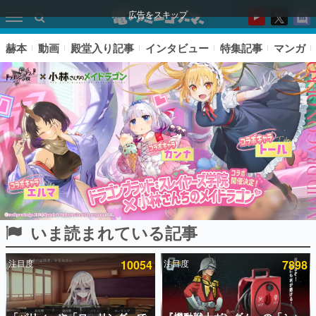
広告をスキップ
赫本
動画
殿堂入り記事
インタビュー
特集記事
マンガ
いま読まれている記事
ピックアップ
注目度
10054
注目度
7898
電ファミのいま読まれている記事ランキング
アプリセール情報