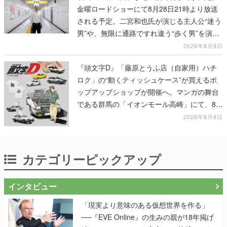
金曜ロードショーにて8月28日21時より放送
される予定。二宮和也氏が演じる主人公“迷う
男”や、無限に通路ですれ違う“歩く男”を演じ
る河内大和氏の迫真の演技は必見
2026年8月8日
『頭文字D』「藤原とうふ店（自家用）ハチ
ロク」の“動くティッシュケース”が買えるポ
ップアップショップが開催へ。マンガの舞台
である群馬の「イオンモール高崎」にて、8月
11日から8月20日までの期間限定で開催予定
2026年8月8日
カテゴリーピックアップ
インタビュー
「現実より意味のある仮想世界を作る」
──『EVE Online』の生みの親が18年掲げ