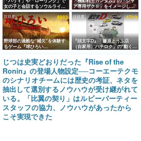
「パリィ」や「ローリング」で
『機動戦士ガンダム』の「シャ
女の子と会話するソウルライク
ア専用ザクⅡ」をイメージした
インタビュー
恋愛ゲーム『小早川さんはソウ
散水ホースリールが予約開始。
注目度
4983
注目度
4719
ルライク』無料公開。返事に失
本体にはシャアのパーソナルマ
連載・特集一覧
敗すると「YOU DIED」
ークやジオン公国軍のエンブレ
ム、型式番号などを配置
殿堂入り記事
野球部の過酷な“補欠”を体験す
『頭文字D』「藤原とうふ店
SNS拡散数が数千以上！ ページビュー数万以上！ などな
ど。多くの人々に読まれた、電ファミ渾身の“殿堂入り”記
るゲーム『球ひろい
（自家用）ハチロク」の“動くテ
事をまとめました。
Simulator』が「1件」のウィッ
ィッシュケース”が買えるポップ
シュリストをもとにチェコ語に
アップショップが開催へ。マン
じつは史実どおりだった『Rise of the
ゲームの企画書
対応しSNSで話題に。『キング
ガの舞台である群馬の「イオン
名作ゲームクリエイターの方々に製作時のエピソードをお
Ronin』の登場人物設定──コーエーテクモ
ダム・カム』開発元やチェコの
モール高崎」にて、8月11日か
聞きし、ヒットする企画（ゲーム）とは何か？を探ってい
プロ野球選手から称賛の声
ら8月20日までの期間限定で開
きます。
のシナリオチームには歴史の考証、ネタを
催予定
赫本
抽出して選別するノウハウが受け継がれて
この物語を解いてはいけない。『赫本』は、〈試験問題〉
いる。「比翼の契り」はルビーパーティー
の形をした短編ホラー小説集です。
スタッフの協力、ノウハウがあったから
新世代に訊く
こそ実現できた
これからのデジタルゲーム市場を担う若きクリエイター達
の姿を追い、彼らのルーツと情熱を探っていきます。
ゲーム世代の作家たち
ゲームに多大な影響を受けた作家さんに取材し、ゲームが