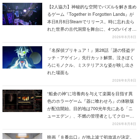
【2人協力】神秘的な空間でパズルを解き進め
るゲーム『Together in Forgotten Lands』が
本日8月8日Steamでリリース。時に忘れ去ら
れた世界の古代洞窟を舞台に、4つのバイオー
ムを探索しながら脱出を目指す
2026年8月8日
『名探偵プリキュア！』第28話「謎の怪盗デ
ッチ・アゲイン」先行カット解禁。泣きぼく
ろにモノクル、ミステリアスな姿が映し出さ
れた場面も
2026年8月8日
“船倉の神”に培養肉を与えて楽園を目指す異
色のホラーゲーム『器に喰わせろ』の体験版
が配信開始。目的地は700光年先にある「ニ
ューエデン」、不燃の管理者としてクローン
人間を増やし、加工して神に捧げる
2026年8月8日
映画『８番出口』が地上波で初放送が決定。