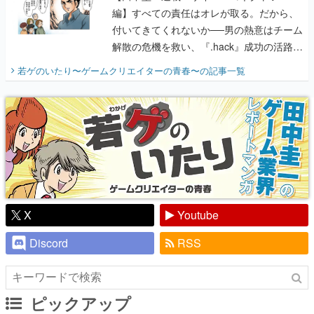
編】すべての責任はオレが取る。だから、
付いてきてくれないか──男の熱意はチーム
解散の危機を救い、『.hack』成功の活路を
開く。業界の快男児・松山 洋に流れる血は
若ゲのいたり〜ゲームクリエイターの青春〜
の記事一覧
『少年ジャンプ』色だった【若ゲのいた
り】
X
Youtube
Discord
RSS
ピックアップ