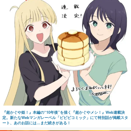
『超かぐや姫！』本編の“10年後”を描く『超かぐやメシ！』Web連載決
定。新たなWebマンガレーベル「ビビビコミック」にて特別話が掲載スタ
ート、あのお話には…まだ続きがある！