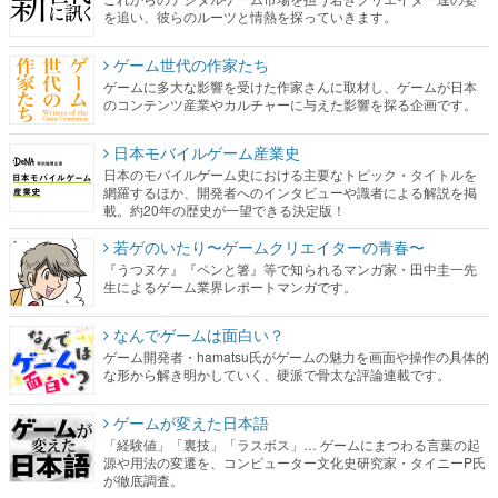
を追い、彼らのルーツと情熱を探っていきます。
ゲーム世代の作家たち
ゲームに多大な影響を受けた作家さんに取材し、ゲームが日本
のコンテンツ産業やカルチャーに与えた影響を探る企画です。
日本モバイルゲーム産業史
日本のモバイルゲーム史における主要なトピック・タイトルを
網羅するほか、開発者へのインタビューや識者による解説を掲
載。約20年の歴史が一望できる決定版！
若ゲのいたり〜ゲームクリエイターの青春〜
『うつヌケ』『ペンと箸』等で知られるマンガ家・田中圭一先
生によるゲーム業界レポートマンガです。
なんでゲームは面白い？
ゲーム開発者・hamatsu氏がゲームの魅力を画面や操作の具体的
な形から解き明かしていく、硬派で骨太な評論連載です。
ゲームが変えた日本語
「経験値」「裏技」「ラスボス」… ゲームにまつわる言葉の起
源や用法の変遷を、コンピューター文化史研究家・タイニーP氏
が徹底調査。