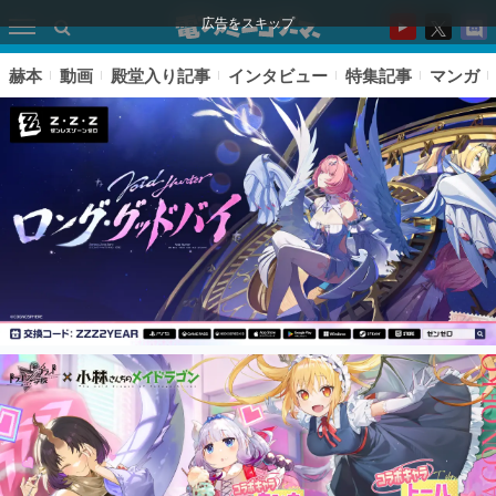
広告をスキップ
赫本
動画
殿堂入り記事
インタビュー
特集記事
マンガ
ピックアップ
電ファミのいま読まれている記事ランキング
アプリセール情報