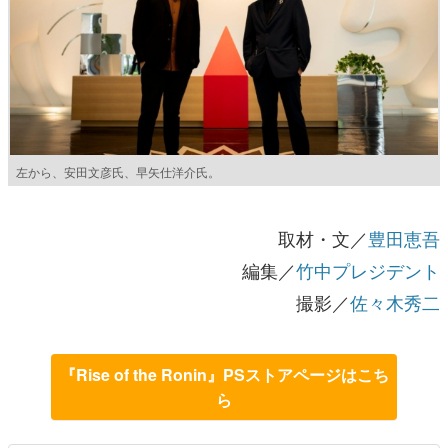
左から、安田文彦氏、早矢仕洋介氏。
取材・文／
豊田恵吾
編集／
竹中プレジデント
撮影／
佐々木秀二
『Rise of the Ronin』PSストアページはこち
ら