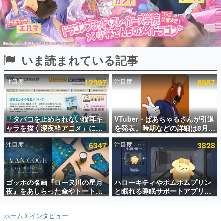
インタビュー
連載・特集一覧
殿堂入り記事
いま読まれている記事
SNS拡散数が数千以上！ ページビュー数万以上！ などな
ど。多くの人々に読まれた、電ファミ渾身の“殿堂入り”記
事をまとめました。
注目度
12397
注目度
8987
ゲームの企画書
名作ゲームクリエイターの方々に製作時のエピソードをお
聞きし、ヒットする企画（ゲーム）とは何か？を探ってい
「タバコを止められない猫耳キ
VTuber・ばあちゃるさんが引退
きます。
ャラを描く深夜枠アニメ」に視
を発表。時期などの詳細は8月9
赫本
聴者の一部から批判意見。違法
日15時からの配信で説明
この物語を解いてはいけない。『赫本』は、〈試験問題〉
注目度
6347
注目度
3828
薬物の使用と思しき描写も含め
の形をした短編ホラー小説集です。
て、BPOが議論を交わす
新世代に訊く
ゴッホの名画『ローヌ川の星月
ハローキティやポムポムプリン
これからのデジタルゲーム市場を担う若きクリエイター達
の姿を追い、彼らのルーツと情熱を探っていきます。
夜』をあしらった傘やトートバ
と眠れる睡眠サポートアプリ
ッグなどが登場。8月7日21時よ
『ゆめたび』が配信中。キャラ
り2日間限定で予約販売
ごとのASMRや目覚ましアラー
ゲーム世代の作家たち
ホーム
インタビュー
ムも搭載
ゲームに多大な影響を受けた作家さんに取材し、ゲームが