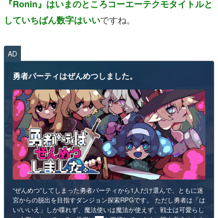
『Ronin』はいまのところコーエーテクモタイトルと
ですね。
していちばん数字はいい
AD
勇者パーティはぜんめつしました。
“ぜんめつ”してしまった勇者パーティから1人だけ選んで、ともに迷
宮からの脱出を目指すダンジョン探索RPGです。 ただし勇者は「は
い/いいえ」しか喋れず、魔法使いは魔法が使えず、戦士は可愛らし