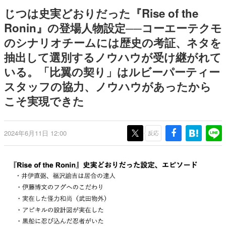
日本のコンテンツ産業やカルチャーに与えた影響を探る企
じつは史実どおりだった『Rise of the
画です。
Ronin』の登場人物設定──コーエーテクモ
日本モバイルゲーム産業史
のシナリオチームには歴史の考証、ネタを
日本のモバイルゲーム史における主要なトピック・タイト
ルを網羅するほか、開発者へのインタビューや識者による
抽出して選別するノウハウが受け継がれて
解説を掲載。約20年の歴史が一望できる決定版！
いる。「比翼の契り」はルビーパーティー
若ゲのいたり〜ゲームクリエイターの青春〜
『うつヌケ』『ペンと箸』等で知られるマンガ家・田中圭
スタッフの協力、ノウハウがあったから
一先生によるゲーム業界レポートマンガです。
こそ実現できた
なんでゲームは面白い？
ゲーム開発者・hamatsu氏がゲームの魅力を画面や操作の
具体的な形から解き明かしていく、硬派で骨太な評論連載
2024年6月11日 12:00
反応
です。
ゲームが変えた日本語
「経験値」「裏技」「ラスボス」… ゲームにまつわる言葉
の起源や用法の変遷を、コンピューター文化史研究家・タ
イニーP氏が徹底調査。
カテゴリ
特集記事