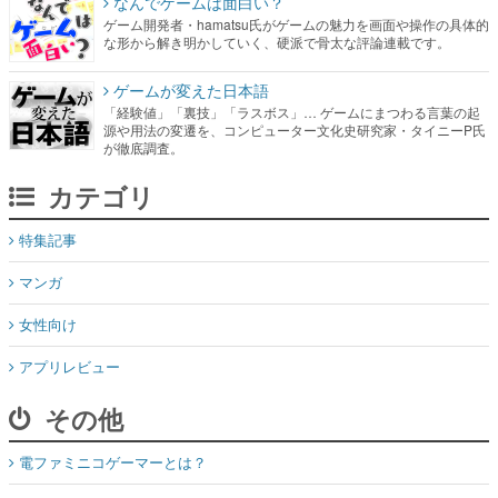
なんでゲームは面白い？
ゲーム開発者・hamatsu氏がゲームの魅力を画面や操作の具体的
な形から解き明かしていく、硬派で骨太な評論連載です。
ゲームが変えた日本語
「経験値」「裏技」「ラスボス」… ゲームにまつわる言葉の起
源や用法の変遷を、コンピューター文化史研究家・タイニーP氏
が徹底調査。
カテゴリ
特集記事
マンガ
女性向け
アプリレビュー
その他
電ファミニコゲーマーとは？