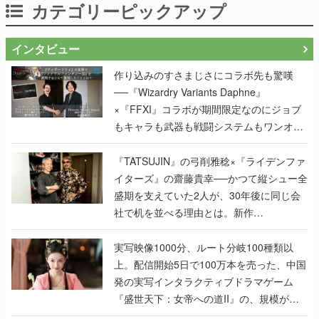
カテゴリーピックアップ
インタビュー
作り込みのすさまじさにコラボ先も驚嘆
──『Wizardry Variants Daphne』
×『FFXI』コラボが期間限定なのにジョブ
もキャラも武器も戦闘システムもワンオフ
で作り込まれた理由を両ディレクターに聞
く
『TATSUJIN』の弓削雅稔×『ライデンファ
イターズ』の齋藤貴幸──かつて縦シュー全
盛期を支えていた2人が、30年後に同じ会
社で机を並べる理由とは。新作
『TATSUJIN EXTREME』で初タッグを組
んだレジェンド2人に訊く開発秘話
実写映像1000分、ルート分岐100種類以
上。配信開始5日で100万本を売った、中国
発の実写インタラクティブドラマゲーム
『盛世天下：女帝への道II』の、規模が違
うこだわりをプロデューサーに聞いた