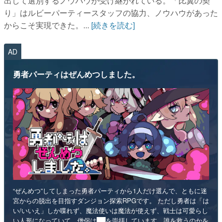
出して選別するノウハウが受け継がれている。「比翼の契
り」はルビーパーティースタッフの協力、ノウハウがあった
からこそ実現できた。...
[続きを読む]
AD
勇者パーティはぜんめつしました。
“ぜんめつ”してしまった勇者パーティから1人だけ選んで、ともに迷
宮からの脱出を目指すダンジョン探索RPGです。 ただし勇者は「は
い/いいえ」しか喋れず、魔法使いは魔法が使えず、戦士は可愛らし
い人形になっていて、僧侶は██を崇拝しています。誰を救うのかを