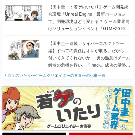
【田中圭一：若ゲのいたり】ゲーム開発統
合環境「Unreal Engine」最新バージョン
で、開発環境はどう変わる？ ゲーム業界向
けソリューションイベント「GTMF2019」
に行って、より理解を深めよう【PR】
【田中圭一連載：サイバーコネクトツー
編】すべての責任はオレが取る。だから、
付いてきてくれないか──男の熱意はチーム
解散の危機を救い、『.hack』成功の活路を
開く。業界の快男児・松山 洋に流れる血は
若ゲのいたり〜ゲームクリエイターの青春〜
の記事一覧
『少年ジャンプ』色だった【若ゲのいた
り】