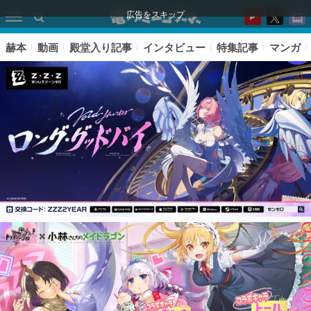
広告をスキップ
赫本
動画
殿堂入り記事
インタビュー
特集記事
マンガ
ピックアップ
電ファミのいま読まれている記事ランキング
アプリセール情報