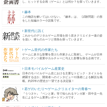
し、ヒットする企画（ゲーム）とは何か？を探っていきます。
赫本
この物語を解いてはいけない。『赫本』は、〈試験問題〉の形
をした短編ホラー小説集です。
新世代に訊く
これからのデジタルゲーム市場を担う若きクリエイター達の姿
を追い、彼らのルーツと情熱を探っていきます。
ゲーム世代の作家たち
ゲームに多大な影響を受けた作家さんに取材し、ゲームが日本
のコンテンツ産業やカルチャーに与えた影響を探る企画です。
日本モバイルゲーム産業史
日本のモバイルゲーム史における主要なトピック・タイトルを
網羅するほか、開発者へのインタビューや識者による解説を掲
載。約20年の歴史が一望できる決定版！
若ゲのいたり〜ゲームクリエイターの青春〜
『うつヌケ』『ペンと箸』等で知られるマンガ家・田中圭一先
生によるゲーム業界レポートマンガです。