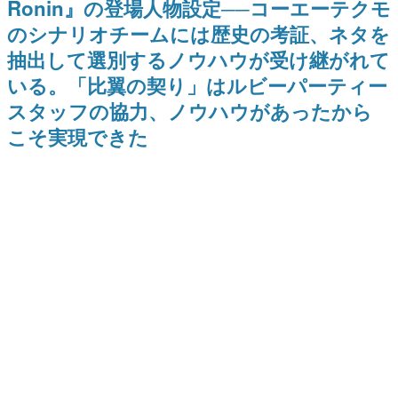
Ronin』の登場人物設定──コーエーテクモ
日本のコンテンツ産業やカルチャーに与えた影響を探る企
のシナリオチームには歴史の考証、ネタを
画です。
抽出して選別するノウハウが受け継がれて
日本モバイルゲーム産業史
日本のモバイルゲーム史における主要なトピック・タイト
いる。「比翼の契り」はルビーパーティー
ルを網羅するほか、開発者へのインタビューや識者による
解説を掲載。約20年の歴史が一望できる決定版！
スタッフの協力、ノウハウがあったから
若ゲのいたり〜ゲームクリエイターの青春〜
こそ実現できた
『うつヌケ』『ペンと箸』等で知られるマンガ家・田中圭
一先生によるゲーム業界レポートマンガです。
なんでゲームは面白い？
ゲーム開発者・hamatsu氏がゲームの魅力を画面や操作の
具体的な形から解き明かしていく、硬派で骨太な評論連載
です。
ゲームが変えた日本語
「経験値」「裏技」「ラスボス」… ゲームにまつわる言葉
の起源や用法の変遷を、コンピューター文化史研究家・タ
イニーP氏が徹底調査。
カテゴリ
特集記事