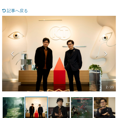
マンガ
記事へ戻る
女性向け
アプリレビュー
その他
電ファミニコゲーマーとは？
運営：株式会社マレ
2 / 23