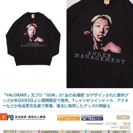
『VALORANT』元プロ「GON」の“あの名場面”がデザインされた新作グ
ッズが本日8月5日より期間限定で発売。Tシャツやコインケース、アクキ
ーなどが全品受注生産で登場、過去に発売したグッズの再販も
5