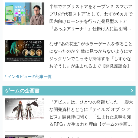
半年でアプリストアをオープン？ スマホア
プリの“代替ストア”として、わずか6ヵ月で
国内向けローンチを行った発見型ストア
『あっぷアリーナ！』仕掛け人に話を聞い
てみた
なぜ “あの花王” がホラーゲームを作ること
になったのか？ 敵に見つからないようにマ
ジックリンでこっそり掃除する『しずかな
おそうじ』が生まれるまで【開発座談会】
インタビュー
の記事一覧
ゲームの企画書
『アビス』は、ひとつの奇跡だった──膨大
な開発資料とともに『テイルズ オブ ジ ア
ビス』開発陣に聞く、「生まれた意味を知
るRPG」が生まれた理由【ゲームの企画
書】