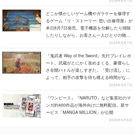
2026年8月7日
どこか懐かしいゲーム機やガラケーを修理す
るゲーム『リ・ストーリー: 思い出修理屋』が
本日8月7日発売。電子機器を分解したり掃除
したりしながら、お客さん一人ひとりの物語
に耳を傾ける
2026年8月7日
『鬼武者 Way of the Sword』先行プレイレポ
ート。武蔵がとにかく攻めまくる、豪傑らし
さ全開バトルが楽しすぎた。「受け流し」に
よって、相手の攻撃を待ち構える時間がなく
なって超爽快
2026年8月7日
『ワンピース』『NARUTO』など集英社のマ
ンガ約400作品が海外向けに無料配信。新サ
ービス「MANGA MILLION」が公開
2026年8月6日