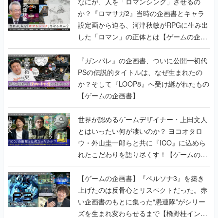
なにが、人を「ロマンシング」させるの
か？『ロマサガ2』当時の企画書とキャラ
設定画から迫る、河津秋敏がRPGに生み出
した「ロマン」の正体とは【ゲームの企画
書】
『ガンパレ』の企画書、ついに公開━初代
PSの伝説的タイトルは、なぜ生まれたの
か？そして『LOOP8』へ受け継がれたもの
【ゲームの企画書】
世界が認めるゲームデザイナー・上田文人
とはいったい何が凄いのか？ ヨコオタロ
ウ・外山圭一郎らと共に『ICO』に込めら
れたこだわりを語り尽くす！【ゲームの企
画書】
【ゲームの企画書】『ペルソナ3』を築き
上げたのは反骨心とリスペクトだった。赤
い企画書のもとに集った“愚連隊”がシリー
ズを生まれ変わらせるまで【橋野桂インタ