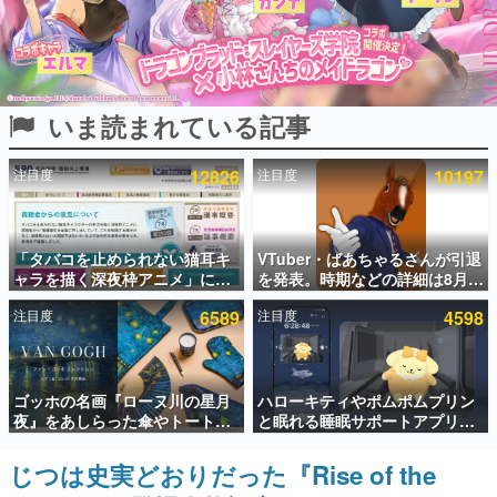
インタビュー
連載・特集一覧
いま読まれている記事
殿堂入り記事
SNS拡散数が数千以上！ ページビュー数万以上！ などな
ど。多くの人々に読まれた、電ファミ渾身の“殿堂入り”記
注目度
12826
注目度
10197
事をまとめました。
ゲームの企画書
名作ゲームクリエイターの方々に製作時のエピソードをお
聞きし、ヒットする企画（ゲーム）とは何か？を探ってい
「タバコを止められない猫耳キ
VTuber・ばあちゃるさんが引退
きます。
ャラを描く深夜枠アニメ」に視
を発表。時期などの詳細は8月9
聴者の一部から批判意見。違法
日15時からの配信で説明
赫本
注目度
6589
注目度
4598
薬物の使用と思しき描写も含め
この物語を解いてはいけない。『赫本』は、〈試験問題〉
て、BPOが議論を交わす
の形をした短編ホラー小説集です。
新世代に訊く
ゴッホの名画『ローヌ川の星月
ハローキティやポムポムプリン
これからのデジタルゲーム市場を担う若きクリエイター達
夜』をあしらった傘やトートバ
と眠れる睡眠サポートアプリ
の姿を追い、彼らのルーツと情熱を探っていきます。
ッグなどが登場。8月7日21時よ
『ゆめたび』が配信中。キャラ
り2日間限定で予約販売
ごとのASMRや目覚ましアラー
じつは史実どおりだった『Rise of the
ゲーム世代の作家たち
ムも搭載
ゲームに多大な影響を受けた作家さんに取材し、ゲームが