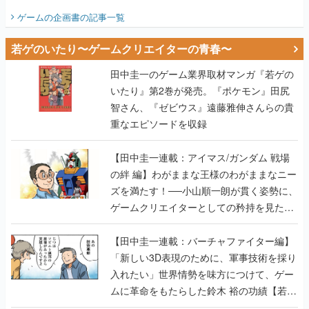
ビュー】
ゲームの企画書
の記事一覧
若ゲのいたり〜ゲームクリエイターの青春〜
田中圭一のゲーム業界取材マンガ『若ゲの
いたり』第2巻が発売。『ポケモン』田尻
智さん、『ゼビウス』遠藤雅伸さんらの貴
重なエピソードを収録
【田中圭一連載：アイマス/ガンダム 戦場
の絆 編】わがままな王様のわがままなニー
ズを満たす！──小山順一朗が貫く姿勢に、
ゲームクリエイターとしての矜持を見た
【若ゲのいたり最終回】
【田中圭一連載：バーチャファイター編】
「新しい3D表現のために、軍事技術を採り
入れたい」世界情勢を味方につけて、ゲー
ムに革命をもたらした鈴木 裕の功績【若ゲ
のいたり】