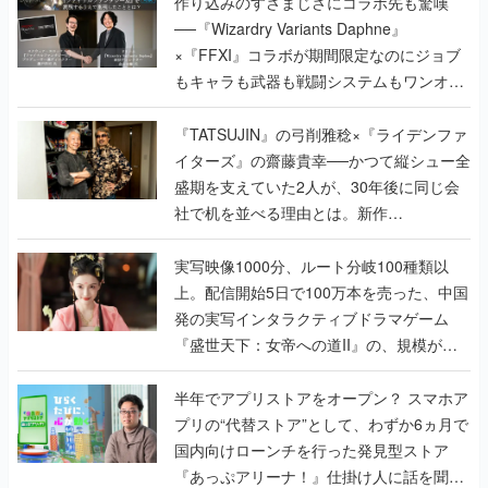
作り込みのすさまじさにコラボ先も驚嘆
──『Wizardry Variants Daphne』
×『FFXI』コラボが期間限定なのにジョブ
もキャラも武器も戦闘システムもワンオフ
で作り込まれた理由を両ディレクターに聞
く
『TATSUJIN』の弓削雅稔×『ライデンファ
イターズ』の齋藤貴幸──かつて縦シュー全
盛期を支えていた2人が、30年後に同じ会
社で机を並べる理由とは。新作
『TATSUJIN EXTREME』で初タッグを組
んだレジェンド2人に訊く開発秘話
実写映像1000分、ルート分岐100種類以
上。配信開始5日で100万本を売った、中国
発の実写インタラクティブドラマゲーム
『盛世天下：女帝への道II』の、規模が違
うこだわりをプロデューサーに聞いた
半年でアプリストアをオープン？ スマホア
プリの“代替ストア”として、わずか6ヵ月で
国内向けローンチを行った発見型ストア
『あっぷアリーナ！』仕掛け人に話を聞い