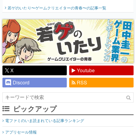
開く。業界の快男児・松山 洋に流れる血は
若ゲのいたり〜ゲームクリエイターの青春〜
の記事一覧
『少年ジャンプ』色だった【若ゲのいた
り】
X
Youtube
Discord
RSS
ピックアップ
電ファミのいま読まれている記事ランキング
アプリセール情報