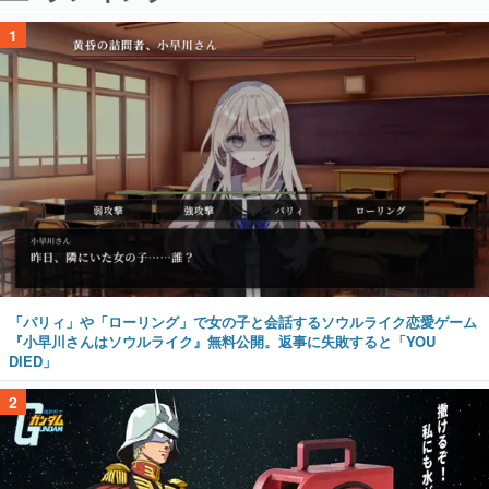
1
「パリィ」や「ローリング」で女の子と会話するソウルライク恋愛ゲーム
『小早川さんはソウルライク』無料公開。返事に失敗すると「YOU
DIED」
2