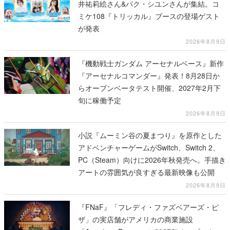
井祐莉絵さん&パク・シユンさんが集結。コ
ミケ108『トリッカル』ブースの登場ゲスト
が発表
2026年8月9日
『機動戦士ガンダム アーセナルベース』新作
『アーセナルコマンダー』発表！8月28日か
らオープンベータテスト開催、2027年2月下
旬に稼働予定
2026年8月9日
小説『ムーミン谷の夏まつり』を原作とした
アドベンチャーゲームがSwitch、Switch 2、
PC（Steam）向けに2026年秋発売へ。手描き
アートの雰囲気が良すぎる最新映像も公開
2026年8月9日
『FNaF』「フレディ・ファズベアーズ・ピ
ザ」の実店舗がアメリカの商業施設