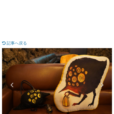
日本のコンテンツ産業やカルチャーに与えた影響を探る企
画です。
日本モバイルゲーム産業史
日本のモバイルゲーム史における主要なトピック・タイト
ルを網羅するほか、開発者へのインタビューや識者による
解説を掲載。約20年の歴史が一望できる決定版！
若ゲのいたり〜ゲームクリエイターの青春〜
『うつヌケ』『ペンと箸』等で知られるマンガ家・田中圭
記事へ戻る
一先生によるゲーム業界レポートマンガです。
なんでゲームは面白い？
ゲーム開発者・hamatsu氏がゲームの魅力を画面や操作の
具体的な形から解き明かしていく、硬派で骨太な評論連載
です。
ゲームが変えた日本語
「経験値」「裏技」「ラスボス」… ゲームにまつわる言葉
の起源や用法の変遷を、コンピューター文化史研究家・タ
イニーP氏が徹底調査。
カテゴリ
特集記事