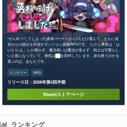
“ぜんめつ”してしまった勇者パーティから1人だけ選んで、ともに迷
宮からの脱出を目指すダンジョン探索RPGです。 ただし勇者は「は
い/いいえ」しか喋れず、魔法使いは魔法が使えず、戦士は可愛らし
い人形になっていて、僧侶は██を崇拝しています。誰を救うのかを
選ぶのは、あなたです。
インディー
RPG
リリース日：2026年第4四半期
Steamストアページ
ランキング