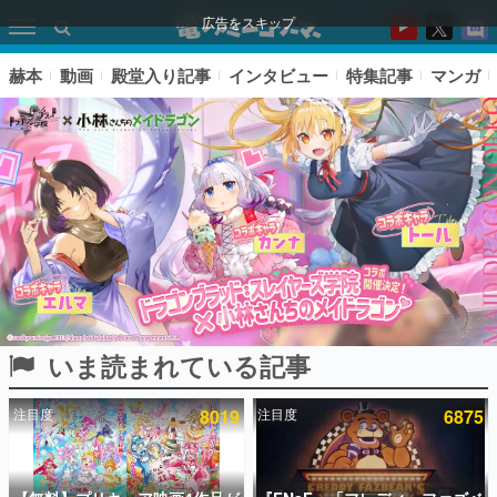
広告をスキップ
赫本
動画
殿堂入り記事
インタビュー
特集記事
マンガ
いま読まれている記事
ピックアップ
注目度
8019
注目度
6875
電ファミのいま読まれている記事ランキング
アプリセール情報