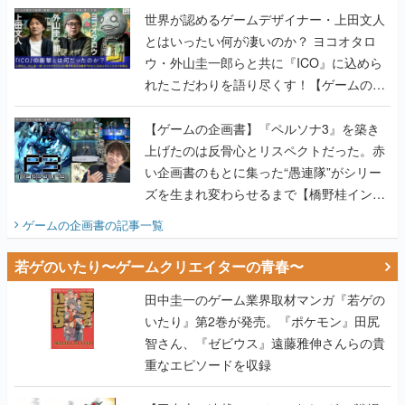
世界が認めるゲームデザイナー・上田文人
とはいったい何が凄いのか？ ヨコオタロ
ウ・外山圭一郎らと共に『ICO』に込めら
れたこだわりを語り尽くす！【ゲームの企
画書】
【ゲームの企画書】『ペルソナ3』を築き
上げたのは反骨心とリスペクトだった。赤
い企画書のもとに集った“愚連隊”がシリー
ズを生まれ変わらせるまで【橋野桂インタ
ビュー】
ゲームの企画書
の記事一覧
若ゲのいたり〜ゲームクリエイターの青春〜
田中圭一のゲーム業界取材マンガ『若ゲの
いたり』第2巻が発売。『ポケモン』田尻
智さん、『ゼビウス』遠藤雅伸さんらの貴
重なエピソードを収録