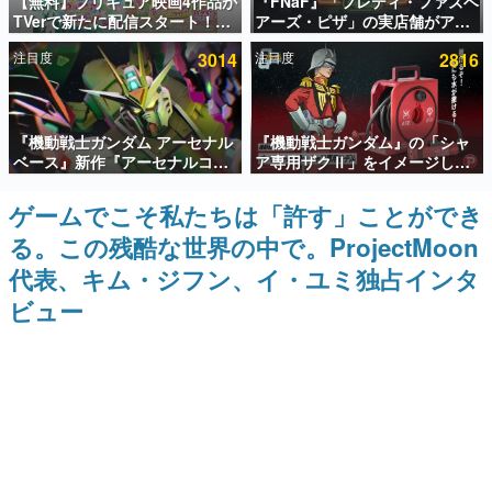
【無料】プリキュア映画4作品が
『FNaF』「フレディ・ファズベ
TVerで新たに配信スタート！な
アーズ・ピザ」の実店舗がアメ
インタビュー
んと2018年～2024年の映画ほぼ
リカの商業施設「American
注目度
3014
注目度
2816
すべてが見放題に、ぶっちゃけ
Dream」に2027年オープン！
連載・特集一覧
ありえないラインナップ
ScottGamesとの共同開発、食
事だけでなくステージショーや
没入型のホラー体験も楽しめる
殿堂入り記事
『機動戦士ガンダム アーセナル
『機動戦士ガンダム』の「シャ
SNS拡散数が数千以上！ ページビュー数万以上！ などな
ど。多くの人々に読まれた、電ファミ渾身の“殿堂入り”記
ベース』新作『アーセナルコマ
ア専用ザクⅡ」をイメージした
事をまとめました。
ンダー』発表！8月28日からオ
散水ホースリールが予約開始。
ープンベータテスト開催、2027
本体にはシャアのパーソナルマ
ゲームでこそ私たちは「許す」ことができ
ゲームの企画書
年2月下旬に稼働予定
ークやジオン公国軍のエンブレ
名作ゲームクリエイターの方々に製作時のエピソードをお
る。この残酷な世界の中で。ProjectMoon
ム、型式番号などを配置
聞きし、ヒットする企画（ゲーム）とは何か？を探ってい
きます。
代表、キム・ジフン、イ・ユミ独占インタ
赫本
ビュー
この物語を解いてはいけない。『赫本』は、〈試験問題〉
の形をした短編ホラー小説集です。
新世代に訊く
これからのデジタルゲーム市場を担う若きクリエイター達
の姿を追い、彼らのルーツと情熱を探っていきます。
ゲーム世代の作家たち
ゲームに多大な影響を受けた作家さんに取材し、ゲームが