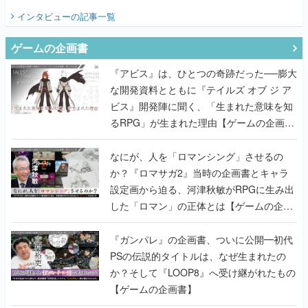
てみた
インタビュー
の記事一覧
ゲームの企画書
『アビス』は、ひとつの奇跡だった──膨大
な開発資料とともに『テイルズ オブ ジ ア
ビス』開発陣に聞く、「生まれた意味を知
るRPG」が生まれた理由【ゲームの企画
書】
なにが、人を「ロマンシング」させるの
か？『ロマサガ2』当時の企画書とキャラ
設定画から迫る、河津秋敏がRPGに生み出
した「ロマン」の正体とは【ゲームの企画
書】
『ガンパレ』の企画書、ついに公開━初代
PSの伝説的タイトルは、なぜ生まれたの
か？そして『LOOP8』へ受け継がれたもの
【ゲームの企画書】