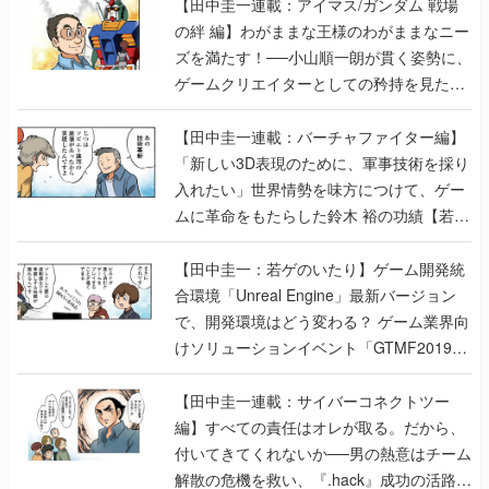
【田中圭一連載：アイマス/ガンダム 戦場
の絆 編】わがままな王様のわがままなニー
ズを満たす！──小山順一朗が貫く姿勢に、
ゲームクリエイターとしての矜持を見た
【若ゲのいたり最終回】
【田中圭一連載：バーチャファイター編】
「新しい3D表現のために、軍事技術を採り
入れたい」世界情勢を味方につけて、ゲー
ムに革命をもたらした鈴木 裕の功績【若ゲ
のいたり】
【田中圭一：若ゲのいたり】ゲーム開発統
合環境「Unreal Engine」最新バージョン
で、開発環境はどう変わる？ ゲーム業界向
けソリューションイベント「GTMF2019」
に行って、より理解を深めよう【PR】
【田中圭一連載：サイバーコネクトツー
編】すべての責任はオレが取る。だから、
付いてきてくれないか──男の熱意はチーム
解散の危機を救い、『.hack』成功の活路を