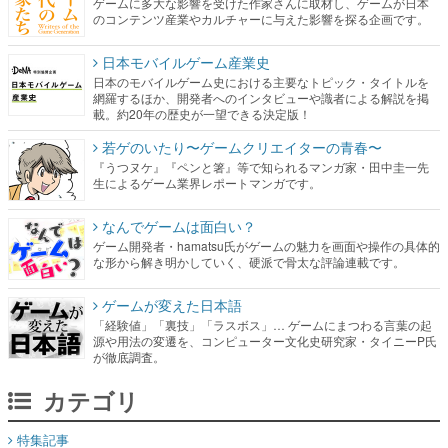
ゲームに多大な影響を受けた作家さんに取材し、ゲームが日本
のコンテンツ産業やカルチャーに与えた影響を探る企画です。
日本モバイルゲーム産業史
日本のモバイルゲーム史における主要なトピック・タイトルを
網羅するほか、開発者へのインタビューや識者による解説を掲
載。約20年の歴史が一望できる決定版！
若ゲのいたり〜ゲームクリエイターの青春〜
『うつヌケ』『ペンと箸』等で知られるマンガ家・田中圭一先
生によるゲーム業界レポートマンガです。
なんでゲームは面白い？
ゲーム開発者・hamatsu氏がゲームの魅力を画面や操作の具体的
な形から解き明かしていく、硬派で骨太な評論連載です。
ゲームが変えた日本語
「経験値」「裏技」「ラスボス」… ゲームにまつわる言葉の起
源や用法の変遷を、コンピューター文化史研究家・タイニーP氏
が徹底調査。
カテゴリ
特集記事