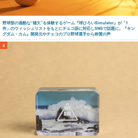
野球部の過酷な“補欠”を体験するゲーム『球ひろいSimulator』が「1
件」のウィッシュリストをもとにチェコ語に対応しSNSで話題に。『キン
グダム・カム』開発元やチェコのプロ野球選手から称賛の声
4