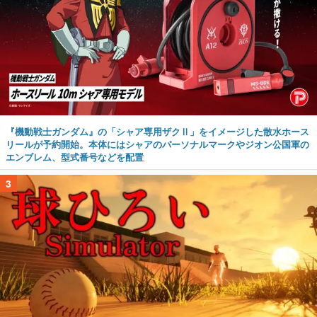
『機動戦士ガンダム』の「シャア専用ザクⅡ」をイメージした散水ホース
リールが予約開始。本体にはシャアのパーソナルマークやジオン公国軍の
エンブレム、型式番号などを配置
3