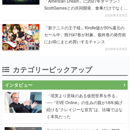
「American Dream」に2027年オープン！
ScottGamesとの共同開発、食事だけでなくス
テージショーや没入型のホラー体験も楽しめ
2026年8月9日
る
『新テニスの王子様』Kindle版が50%還元の
セール中。既刊47巻が対象、最終巻の発売前
にお得にまとめ買いするチャンス
2026年8月9日
カテゴリーピックアップ
インタビュー
「現実より意味のある仮想世界を作る」
──『EVE Online』の生みの親が18年掲げ
続ける”クレイジーな宣言”は、比喩ではな
く本気だった