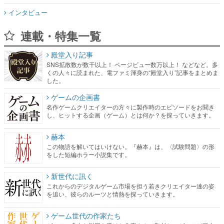
インタビュー
連載・特集一覧
殿堂入り記事
SNS拡散数が数千以上！ ページビュー数万以上！ などなど。多
くの人々に読まれた、電ファミ渾身の“殿堂入り”記事をまとめま
した。
ゲームの企画書
名作ゲームクリエイターの方々に製作時のエピソードをお聞き
し、ヒットする企画（ゲーム）とは何か？を探っていきます。
赫本
この物語を解いてはいけない。『赫本』は、〈試験問題〉の形
をした短編ホラー小説集です。
新世代に訊く
これからのデジタルゲーム市場を担う若きクリエイター達の姿
を追い、彼らのルーツと情熱を探っていきます。
ゲーム世代の作家たち