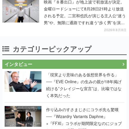
映画『８番出口』が地上波で初放送が決定。
金曜ロードショーにて8月28日21時より放送
される予定。二宮和也氏が演じる主人公“迷う
男”や、無限に通路ですれ違う“歩く男”を演じ
る河内大和氏の迫真の演技は必見
2026年8月8日
カテゴリーピックアップ
インタビュー
「現実より意味のある仮想世界を作る」
──『EVE Online』の生みの親が18年掲げ
続ける”クレイジーな宣言”は、比喩ではな
く本気だった
作り込みのすさまじさにコラボ先も驚嘆
──『Wizardry Variants Daphne』
×『FFXI』コラボが期間限定なのにジョブ