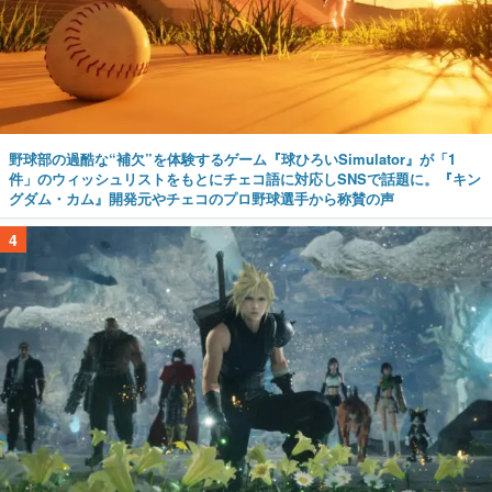
野球部の過酷な“補欠”を体験するゲーム『球ひろいSimulator』が「1
件」のウィッシュリストをもとにチェコ語に対応しSNSで話題に。『キン
グダム・カム』開発元やチェコのプロ野球選手から称賛の声
4