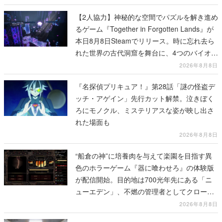
【2人協力】神秘的な空間でパズルを解き進め
るゲーム『Together in Forgotten Lands』が
本日8月8日Steamでリリース。時に忘れ去ら
れた世界の古代洞窟を舞台に、4つのバイオー
ムを探索しながら脱出を目指す
2026年8月8日
『名探偵プリキュア！』第28話「謎の怪盗デ
ッチ・アゲイン」先行カット解禁。泣きぼく
ろにモノクル、ミステリアスな姿が映し出さ
れた場面も
2026年8月8日
“船倉の神”に培養肉を与えて楽園を目指す異
色のホラーゲーム『器に喰わせろ』の体験版
が配信開始。目的地は700光年先にある「ニ
ューエデン」、不燃の管理者としてクローン
人間を増やし、加工して神に捧げる
2026年8月8日