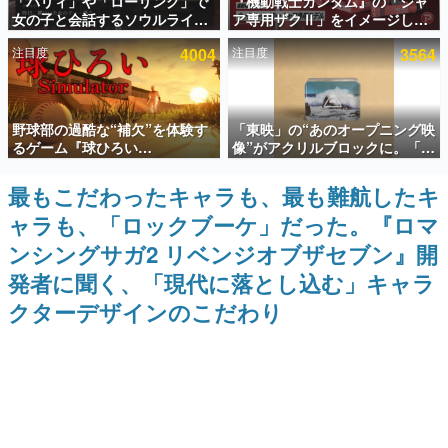
「パリィ」や「ローリング」で
『機動戦士ガンダム』の「シャ
女の子と会話するソウルライク
ア専用ザクⅡ」をイメージした
インタビュー
恋愛ゲーム『小早川さんはソウ
散水ホースリールが予約開始。
注目度
4004
注目度
3564
ルライク』無料公開。返事に失
本体にはシャアのパーソナルマ
連載・特集一覧
敗すると「YOU DIED」
ークやジオン公国軍のエンブレ
ム、型式番号などを配置
殿堂入り記事
野球部の過酷な“補欠”を体験す
「東映」の“あのオープニング映
SNS拡散数が数千以上！ ページビュー数万以上！ などな
ど。多くの人々に読まれた、電ファミ渾身の“殿堂入り”記
るゲーム『球ひろい
像”がアクリルブロックに。「東
事をまとめました。
Simulator』が「1件」のウィッ
映ヒストリカル グッズコレクシ
シュリストをもとにチェコ語に
ョン」が8月下旬より発売
最もこだわったキャラも、最も難航したキ
ゲームの企画書
対応しSNSで話題に。『キング
名作ゲームクリエイターの方々に製作時のエピソードをお
ャラも、「ロックブーケ」だった。『ロマ
ダム・カム』開発元やチェコの
聞きし、ヒットする企画（ゲーム）とは何か？を探ってい
プロ野球選手から称賛の声
きます。
ンシングサガ2 リベンジオブザセブン』開
赫本
発者に聞く、「現代に落とし込む」キャラ
この物語を解いてはいけない。『赫本』は、〈試験問題〉
クターデザインのこだわり
の形をした短編ホラー小説集です。
新世代に訊く
これからのデジタルゲーム市場を担う若きクリエイター達
の姿を追い、彼らのルーツと情熱を探っていきます。
ゲーム世代の作家たち
ゲームに多大な影響を受けた作家さんに取材し、ゲームが