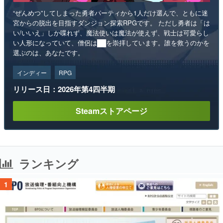
“ぜんめつ”してしまった勇者パーティから1人だけ選んで、ともに迷
宮からの脱出を目指すダンジョン探索RPGです。 ただし勇者は「は
い/いいえ」しか喋れず、魔法使いは魔法が使えず、戦士は可愛らし
い人形になっていて、僧侶は██を崇拝しています。誰を救うのかを
選ぶのは、あなたです。
インディー
RPG
リリース日：2026年第4四半期
Steamストアページ
ランキング
1