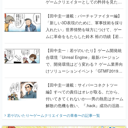
ゲームクリエイターとしての矜持を見た
【若ゲのいたり最終回】
【田中圭一連載：バーチャファイター編】
「新しい3D表現のために、軍事技術を採り
入れたい」世界情勢を味方につけて、ゲー
ムに革命をもたらした鈴木 裕の功績【若ゲ
のいたり】
【田中圭一：若ゲのいたり】ゲーム開発統
合環境「Unreal Engine」最新バージョン
で、開発環境はどう変わる？ ゲーム業界向
けソリューションイベント「GTMF2019」
に行って、より理解を深めよう【PR】
【田中圭一連載：サイバーコネクトツー
編】すべての責任はオレが取る。だから、
付いてきてくれないか──男の熱意はチーム
解散の危機を救い、『.hack』成功の活路を
開く。業界の快男児・松山 洋に流れる血は
若ゲのいたり〜ゲームクリエイターの青春〜
の記事一覧
『少年ジャンプ』色だった【若ゲのいた
り】