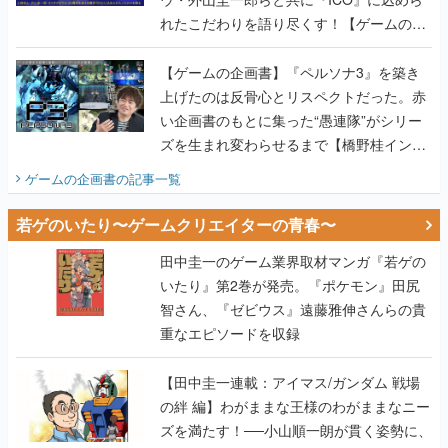
れたこだわりを語り尽くす！【ゲームの企
画書】
【ゲームの企画書】『ペルソナ3』を築き
上げたのは反骨心とリスペクトだった。赤
い企画書のもとに集った“愚連隊”がシリー
ズを生まれ変わらせるまで【橋野桂インタ
ビュー】
ゲームの企画書
の記事一覧
若ゲのいたり〜ゲームクリエイターの青春〜
田中圭一のゲーム業界取材マンガ『若ゲの
いたり』第2巻が発売。『ポケモン』田尻
智さん、『ゼビウス』遠藤雅伸さんらの貴
重なエピソードを収録
【田中圭一連載：アイマス/ガンダム 戦場
の絆 編】わがままな王様のわがままなニー
ズを満たす！──小山順一朗が貫く姿勢に、