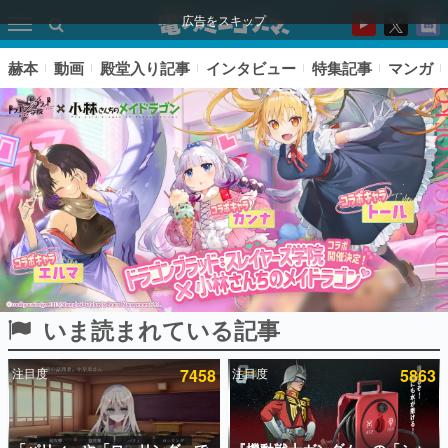
広告をスキップ
赫本
動画
殿堂入り記事
インタビュー
特集記事
マンガ
いま読まれている記事
ピックアップ
注目度
7458
注目度
5863
電ファミのいま読まれている記事ランキング
アプリセール情報