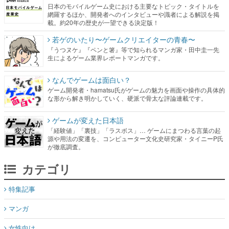
日本のモバイルゲーム史における主要なトピック・タイトルを
網羅するほか、開発者へのインタビューや識者による解説を掲
載。約20年の歴史が一望できる決定版！
若ゲのいたり〜ゲームクリエイターの青春〜
『うつヌケ』『ペンと箸』等で知られるマンガ家・田中圭一先
生によるゲーム業界レポートマンガです。
なんでゲームは面白い？
ゲーム開発者・hamatsu氏がゲームの魅力を画面や操作の具体的
な形から解き明かしていく、硬派で骨太な評論連載です。
ゲームが変えた日本語
「経験値」「裏技」「ラスボス」… ゲームにまつわる言葉の起
源や用法の変遷を、コンピューター文化史研究家・タイニーP氏
が徹底調査。
カテゴリ
特集記事
マンガ
女性向け