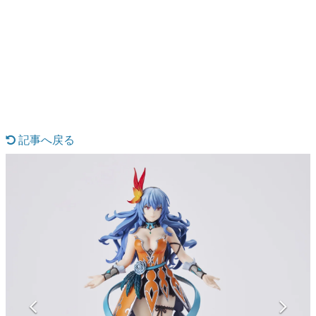
日本のコンテンツ産業やカルチャーに与えた影響を探る企
画です。
日本モバイルゲーム産業史
日本のモバイルゲーム史における主要なトピック・タイト
ルを網羅するほか、開発者へのインタビューや識者による
解説を掲載。約20年の歴史が一望できる決定版！
若ゲのいたり〜ゲームクリエイターの青春〜
『うつヌケ』『ペンと箸』等で知られるマンガ家・田中圭
一先生によるゲーム業界レポートマンガです。
記事へ戻る
なんでゲームは面白い？
ゲーム開発者・hamatsu氏がゲームの魅力を画面や操作の
具体的な形から解き明かしていく、硬派で骨太な評論連載
です。
ゲームが変えた日本語
「経験値」「裏技」「ラスボス」… ゲームにまつわる言葉
の起源や用法の変遷を、コンピューター文化史研究家・タ
イニーP氏が徹底調査。
カテゴリ
特集記事