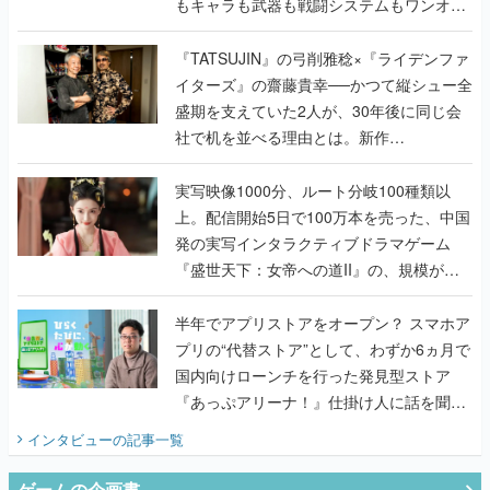
もキャラも武器も戦闘システムもワンオフ
で作り込まれた理由を両ディレクターに聞
く
『TATSUJIN』の弓削雅稔×『ライデンファ
イターズ』の齋藤貴幸──かつて縦シュー全
盛期を支えていた2人が、30年後に同じ会
社で机を並べる理由とは。新作
『TATSUJIN EXTREME』で初タッグを組
んだレジェンド2人に訊く開発秘話
実写映像1000分、ルート分岐100種類以
上。配信開始5日で100万本を売った、中国
発の実写インタラクティブドラマゲーム
『盛世天下：女帝への道II』の、規模が違
うこだわりをプロデューサーに聞いた
半年でアプリストアをオープン？ スマホア
プリの“代替ストア”として、わずか6ヵ月で
国内向けローンチを行った発見型ストア
『あっぷアリーナ！』仕掛け人に話を聞い
てみた
インタビュー
の記事一覧
ゲームの企画書