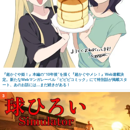
『超かぐや姫！』本編の“10年後”を描く『超かぐやメシ！』Web連載決
定。新たなWebマンガレーベル「ビビビコミック」にて特別話が掲載スタ
ート、あのお話には…まだ続きがある！
3