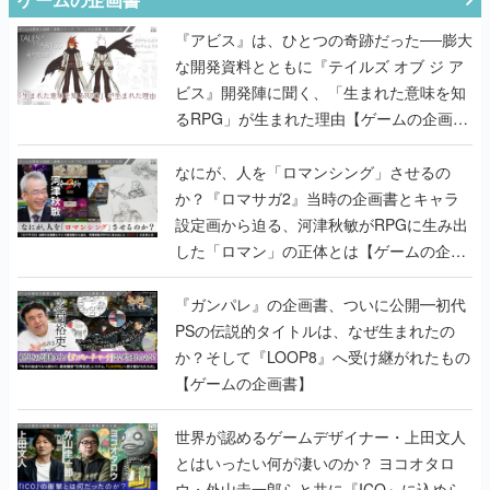
『アビス』は、ひとつの奇跡だった──膨大
な開発資料とともに『テイルズ オブ ジ ア
ビス』開発陣に聞く、「生まれた意味を知
るRPG」が生まれた理由【ゲームの企画
書】
なにが、人を「ロマンシング」させるの
か？『ロマサガ2』当時の企画書とキャラ
設定画から迫る、河津秋敏がRPGに生み出
した「ロマン」の正体とは【ゲームの企画
書】
『ガンパレ』の企画書、ついに公開━初代
PSの伝説的タイトルは、なぜ生まれたの
か？そして『LOOP8』へ受け継がれたもの
【ゲームの企画書】
世界が認めるゲームデザイナー・上田文人
とはいったい何が凄いのか？ ヨコオタロ
ウ・外山圭一郎らと共に『ICO』に込めら