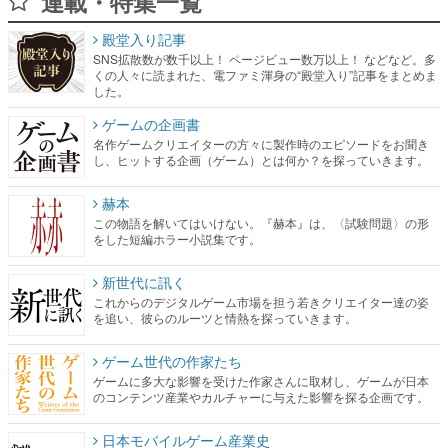
連載・特集一覧
殿堂入り記事
SNS拡散数が数千以上！ ページビュー数万以上！ などなど。多
くの人々に読まれた、電ファミ渾身の“殿堂入り”記事をまとめま
した。
ゲームの企画書
名作ゲームクリエイターの方々に製作時のエピソードをお聞き
し、ヒットする企画（ゲーム）とは何か？を探っていきます。
赫本
この物語を解いてはいけない。『赫本』は、〈試験問題〉の形
をした短編ホラー小説集です。
新世代に訊く
これからのデジタルゲーム市場を担う若きクリエイター達の姿
を追い、彼らのルーツと情熱を探っていきます。
ゲーム世代の作家たち
ゲームに多大な影響を受けた作家さんに取材し、ゲームが日本
のコンテンツ産業やカルチャーに与えた影響を探る企画です。
日本モバイルゲーム産業史