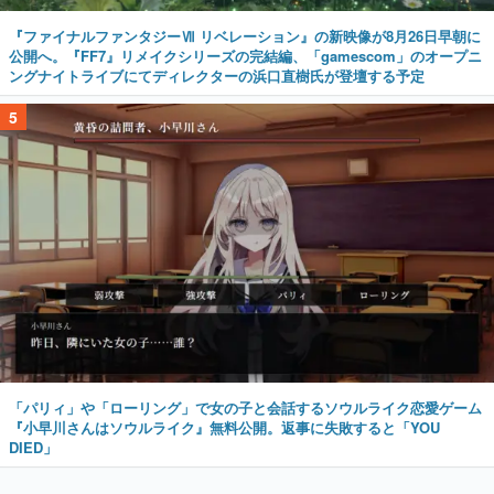
『ファイナルファンタジーⅦ リベレーション』の新映像が8月26日早朝に
公開へ。『FF7』リメイクシリーズの完結編、「gamescom」のオープニ
ングナイトライブにてディレクターの浜口直樹氏が登壇する予定
5
「パリィ」や「ローリング」で女の子と会話するソウルライク恋愛ゲーム
『小早川さんはソウルライク』無料公開。返事に失敗すると「YOU
DIED」