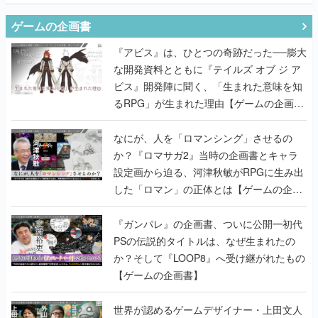
ゲームの企画書
『アビス』は、ひとつの奇跡だった──膨大
な開発資料とともに『テイルズ オブ ジ ア
ビス』開発陣に聞く、「生まれた意味を知
るRPG」が生まれた理由【ゲームの企画
書】
なにが、人を「ロマンシング」させるの
か？『ロマサガ2』当時の企画書とキャラ
設定画から迫る、河津秋敏がRPGに生み出
した「ロマン」の正体とは【ゲームの企画
書】
『ガンパレ』の企画書、ついに公開━初代
PSの伝説的タイトルは、なぜ生まれたの
か？そして『LOOP8』へ受け継がれたもの
【ゲームの企画書】
世界が認めるゲームデザイナー・上田文人