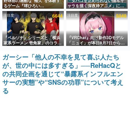
野球部の過酷な“補欠”を体験す
「タバコを止められない猫耳キ
るゲーム『球ひろい
ャラを描く深夜枠アニメ」に視
インタビュー
Simulator』が「1件」のウィッ
聴者の一部から批判意見。違法
注目度
6644
注目度
5049
シュリストをもとにチェコ語に
薬物の使用と思しき描写も含め
連載・特集一覧
対応しSNSで話題に。『キング
て、BPOが議論を交わす
ダム・カム』開発元やチェコの
プロ野球選手から称賛の声
殿堂入り記事
『ペルソナ』シリーズと「横浜
『VRChat』向け新作3Dモデル
SNS拡散数が数千以上！ ページビュー数万以上！ などな
ど。多くの人々に読まれた、電ファミ渾身の“殿堂入り”記
家系ラーメン 壱角家」のコラボ
「ニュイ」が本日8月7日から
事をまとめました。
が8月21日から開催。”はがく
BOOTHにて発売。瞳に光る星
れ”風とんこつラーメンや、おい
や感情豊かな表情が、小悪魔か
ガーシー「他人の不幸を見て喜ぶ人たち
ゲームの企画書
しく食べられるカレーラーメン
わいい
名作ゲームクリエイターの方々に製作時のエピソードをお
が、世の中には多すぎる」──ReHacQと
がラインナップ
聞きし、ヒットする企画（ゲーム）とは何か？を探ってい
きます。
の共同企画を通じて“暴露系インフルエン
赫本
サーの実態”や“SNSの功罪”について考え
この物語を解いてはいけない。『赫本』は、〈試験問題〉
る
の形をした短編ホラー小説集です。
新世代に訊く
これからのデジタルゲーム市場を担う若きクリエイター達
の姿を追い、彼らのルーツと情熱を探っていきます。
ゲーム世代の作家たち
ゲームに多大な影響を受けた作家さんに取材し、ゲームが