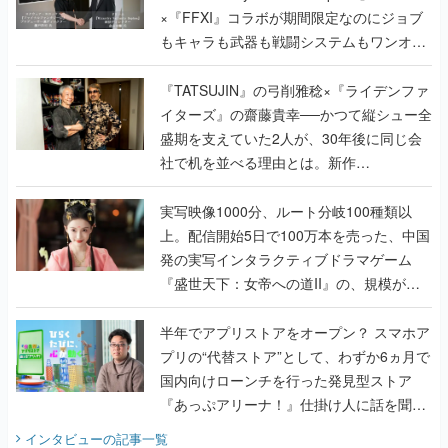
×『FFXI』コラボが期間限定なのにジョブ
もキャラも武器も戦闘システムもワンオフ
で作り込まれた理由を両ディレクターに聞
く
『TATSUJIN』の弓削雅稔×『ライデンファ
イターズ』の齋藤貴幸──かつて縦シュー全
盛期を支えていた2人が、30年後に同じ会
社で机を並べる理由とは。新作
『TATSUJIN EXTREME』で初タッグを組
んだレジェンド2人に訊く開発秘話
実写映像1000分、ルート分岐100種類以
上。配信開始5日で100万本を売った、中国
発の実写インタラクティブドラマゲーム
『盛世天下：女帝への道II』の、規模が違
うこだわりをプロデューサーに聞いた
半年でアプリストアをオープン？ スマホア
プリの“代替ストア”として、わずか6ヵ月で
国内向けローンチを行った発見型ストア
『あっぷアリーナ！』仕掛け人に話を聞い
てみた
インタビュー
の記事一覧