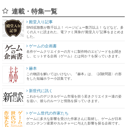
連載・特集一覧
殿堂入り記事
SNS拡散数が数千以上！ ページビュー数万以上！ などなど。多
くの人々に読まれた、電ファミ渾身の“殿堂入り”記事をまとめま
した。
ゲームの企画書
名作ゲームクリエイターの方々に製作時のエピソードをお聞き
し、ヒットする企画（ゲーム）とは何か？を探っていきます。
赫本
この物語を解いてはいけない。『赫本』は、〈試験問題〉の形
をした短編ホラー小説集です。
新世代に訊く
これからのデジタルゲーム市場を担う若きクリエイター達の姿
を追い、彼らのルーツと情熱を探っていきます。
ゲーム世代の作家たち
ゲームに多大な影響を受けた作家さんに取材し、ゲームが日本
のコンテンツ産業やカルチャーに与えた影響を探る企画です。