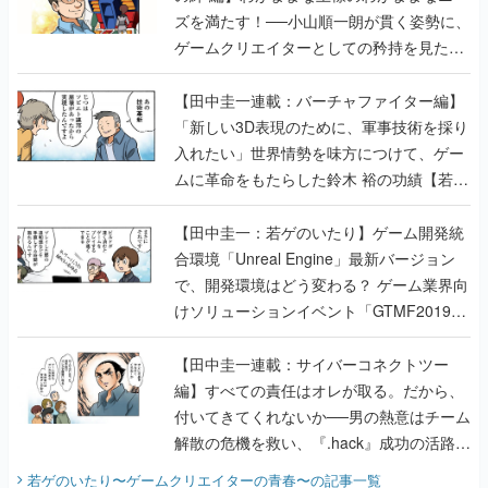
ズを満たす！──小山順一朗が貫く姿勢に、
ゲームクリエイターとしての矜持を見た
【若ゲのいたり最終回】
【田中圭一連載：バーチャファイター編】
「新しい3D表現のために、軍事技術を採り
入れたい」世界情勢を味方につけて、ゲー
ムに革命をもたらした鈴木 裕の功績【若ゲ
のいたり】
【田中圭一：若ゲのいたり】ゲーム開発統
合環境「Unreal Engine」最新バージョン
で、開発環境はどう変わる？ ゲーム業界向
けソリューションイベント「GTMF2019」
に行って、より理解を深めよう【PR】
【田中圭一連載：サイバーコネクトツー
編】すべての責任はオレが取る。だから、
付いてきてくれないか──男の熱意はチーム
解散の危機を救い、『.hack』成功の活路を
開く。業界の快男児・松山 洋に流れる血は
若ゲのいたり〜ゲームクリエイターの青春〜
の記事一覧