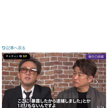
日本のコンテンツ産業やカルチャーに与えた影響を探る企
画です。
日本モバイルゲーム産業史
日本のモバイルゲーム史における主要なトピック・タイト
ルを網羅するほか、開発者へのインタビューや識者による
解説を掲載。約20年の歴史が一望できる決定版！
若ゲのいたり〜ゲームクリエイターの青春〜
『うつヌケ』『ペンと箸』等で知られるマンガ家・田中圭
一先生によるゲーム業界レポートマンガです。
記事へ戻る
なんでゲームは面白い？
ゲーム開発者・hamatsu氏がゲームの魅力を画面や操作の
具体的な形から解き明かしていく、硬派で骨太な評論連載
です。
ゲームが変えた日本語
「経験値」「裏技」「ラスボス」… ゲームにまつわる言葉
の起源や用法の変遷を、コンピューター文化史研究家・タ
イニーP氏が徹底調査。
カテゴリ
5 / 34
特集記事