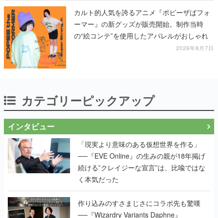
カルト的人気を誇るアニメ『ポピーザぱフォ
ーマー』の新グッズが販売開始。制作当時
の“絵コンテ”を使用したアパレルがおしゃれ
2026年8月7日
カテゴリーピックアップ
インタビュー
「現実より意味のある仮想世界を作る」
──『EVE Online』の生みの親が18年掲げ
続ける”クレイジーな宣言”は、比喩ではな
く本気だった
作り込みのすさまじさにコラボ先も驚嘆
──『Wizardry Variants Daphne』