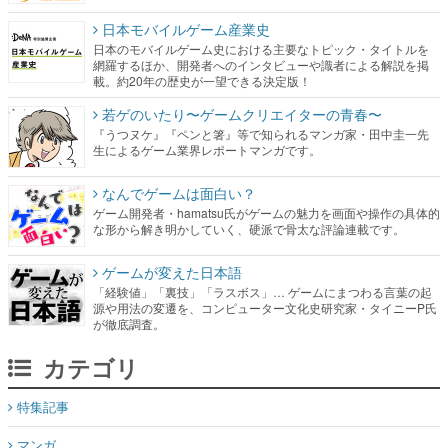
日本モバイルゲーム産業史
日本のモバイルゲーム史における主要なトピック・タイトルを
網羅するほか、開発者へのインタビューや識者による解説を掲
載。約20年の歴史が一望できる決定版！
若ゲのいたり〜ゲームクリエイターの青春〜
『うつヌケ』『ペンと箸』等で知られるマンガ家・田中圭一先
生によるゲーム業界レポートマンガです。
なんでゲームは面白い？
ゲーム開発者・hamatsu氏がゲームの魅力を画面や操作の具体的
な形から解き明かしていく、硬派で骨太な評論連載です。
ゲームが変えた日本語
「経験値」「裏技」「ラスボス」… ゲームにまつわる言葉の起
源や用法の変遷を、コンピューター文化史研究家・タイニーP氏
が徹底調査。
カテゴリ
特集記事
マンガ