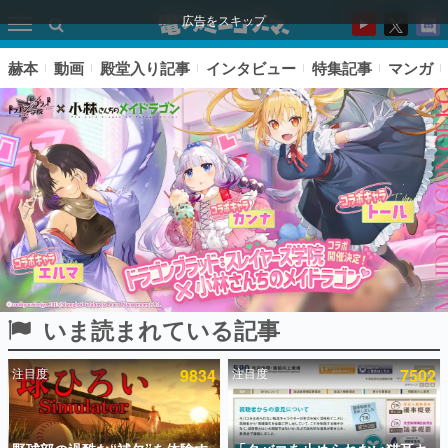
広告をスキップ
赫本
動画
殿堂入り記事
インタビュー
特集記事
マンガ
いま読まれている記事
ピックアップ
注目度
9834
注目度
7502
電ファミのいま読まれている記事ランキング
アプリセール情報