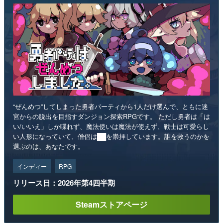
“ぜんめつ”してしまった勇者パーティから1人だけ選んで、ともに迷
宮からの脱出を目指すダンジョン探索RPGです。 ただし勇者は「は
い/いいえ」しか喋れず、魔法使いは魔法が使えず、戦士は可愛らし
い人形になっていて、僧侶は██を崇拝しています。誰を救うのかを
選ぶのは、あなたです。
インディー
RPG
リリース日：2026年第4四半期
Steamストアページ