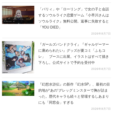
「パリィ」や「ローリング」で女の子と会話
するソウルライク恋愛ゲーム『小早川さんは
ソウルライク』無料公開。返事に失敗すると
「YOU DIED」
2026年8月7日
『ガールズバンドクライ』『ギャルゲーマー
に褒められたい』グッズが夏コミ「ふもコ
レ」 ブースに出展。イラストはすべて描き
下ろし。公式サイトで予約を受付中
2026年8月7日
『幻想水滸伝』の新作『幻水SP』、最初の目
的地が“あの”グレッグミンスターで胸が詰ま
った。歴代キャラも続々と登場するしあまり
にも「同窓会」すぎる
2026年8月7日