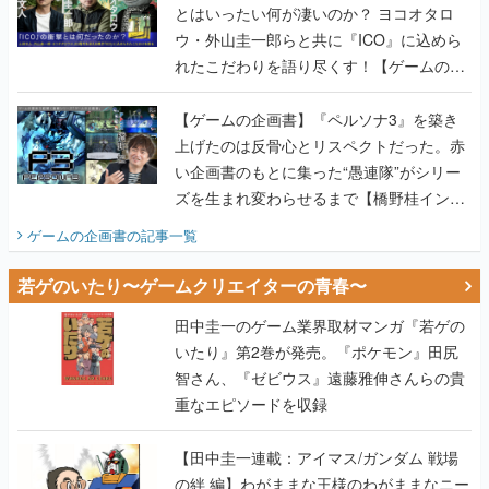
とはいったい何が凄いのか？ ヨコオタロ
ウ・外山圭一郎らと共に『ICO』に込めら
れたこだわりを語り尽くす！【ゲームの企
画書】
【ゲームの企画書】『ペルソナ3』を築き
上げたのは反骨心とリスペクトだった。赤
い企画書のもとに集った“愚連隊”がシリー
ズを生まれ変わらせるまで【橋野桂インタ
ビュー】
ゲームの企画書
の記事一覧
若ゲのいたり〜ゲームクリエイターの青春〜
田中圭一のゲーム業界取材マンガ『若ゲの
いたり』第2巻が発売。『ポケモン』田尻
智さん、『ゼビウス』遠藤雅伸さんらの貴
重なエピソードを収録
【田中圭一連載：アイマス/ガンダム 戦場
の絆 編】わがままな王様のわがままなニー