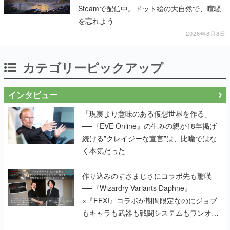
Steamで配信中。ドット絵の大自然で、喧騒
を忘れよう
2026年8月8日
カテゴリーピックアップ
インタビュー
「現実より意味のある仮想世界を作る」
──『EVE Online』の生みの親が18年掲げ
続ける”クレイジーな宣言”は、比喩ではな
く本気だった
作り込みのすさまじさにコラボ先も驚嘆
──『Wizardry Variants Daphne』
×『FFXI』コラボが期間限定なのにジョブ
もキャラも武器も戦闘システムもワンオフ
で作り込まれた理由を両ディレクターに聞