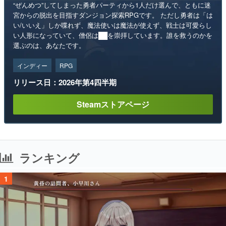
“ぜんめつ”してしまった勇者パーティから1人だけ選んで、ともに迷
宮からの脱出を目指すダンジョン探索RPGです。 ただし勇者は「は
い/いいえ」しか喋れず、魔法使いは魔法が使えず、戦士は可愛らし
い人形になっていて、僧侶は██を崇拝しています。誰を救うのかを
選ぶのは、あなたです。
インディー
RPG
リリース日：2026年第4四半期
Steamストアページ
ランキング
1