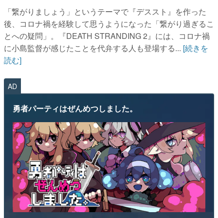
「繋がりましょう」というテーマで『デススト』を作った
後、コロナ禍を経験して思うようになった「繋がり過ぎるこ
とへの疑問」。『DEATH STRANDING 2』には、コロナ禍
に小島監督が感じたことを代弁する人も登場する...
[続きを
読む]
AD
勇者パーティはぜんめつしました。