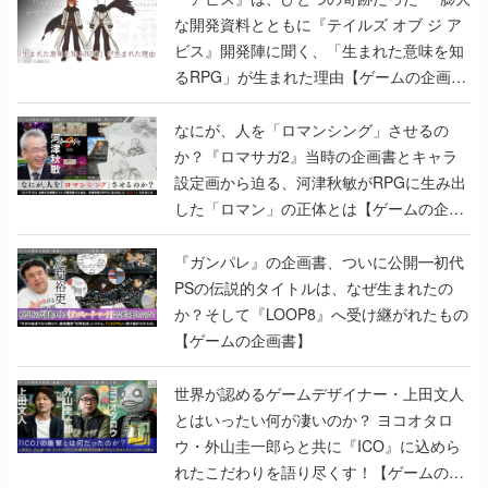
な開発資料とともに『テイルズ オブ ジ ア
ビス』開発陣に聞く、「生まれた意味を知
るRPG」が生まれた理由【ゲームの企画
書】
なにが、人を「ロマンシング」させるの
か？『ロマサガ2』当時の企画書とキャラ
設定画から迫る、河津秋敏がRPGに生み出
した「ロマン」の正体とは【ゲームの企画
書】
『ガンパレ』の企画書、ついに公開━初代
PSの伝説的タイトルは、なぜ生まれたの
か？そして『LOOP8』へ受け継がれたもの
【ゲームの企画書】
世界が認めるゲームデザイナー・上田文人
とはいったい何が凄いのか？ ヨコオタロ
ウ・外山圭一郎らと共に『ICO』に込めら
れたこだわりを語り尽くす！【ゲームの企