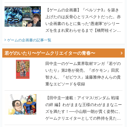
画書】
【ゲームの企画書】『ペルソナ3』を築き
上げたのは反骨心とリスペクトだった。赤
い企画書のもとに集った“愚連隊”がシリー
ズを生まれ変わらせるまで【橋野桂インタ
ビュー】
ゲームの企画書
の記事一覧
若ゲのいたり〜ゲームクリエイターの青春〜
田中圭一のゲーム業界取材マンガ『若ゲの
いたり』第2巻が発売。『ポケモン』田尻
智さん、『ゼビウス』遠藤雅伸さんらの貴
重なエピソードを収録
【田中圭一連載：アイマス/ガンダム 戦場
の絆 編】わがままな王様のわがままなニー
ズを満たす！──小山順一朗が貫く姿勢に、
ゲームクリエイターとしての矜持を見た
【若ゲのいたり最終回】