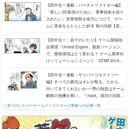
【田中圭一連載：バーチャファイター編】
「新しい3D表現のために、軍事技術を採り
入れたい」世界情勢を味方につけて、ゲー
ムに革命をもたらした鈴木 裕の功績【若ゲ
のいたり】
【田中圭一：若ゲのいたり】ゲーム開発統
合環境「Unreal Engine」最新バージョン
で、開発環境はどう変わる？ ゲーム業界向
けソリューションイベント「GTMF2019」
に行って、より理解を深めよう【PR】
【田中圭一連載：サイバーコネクトツー
編】すべての責任はオレが取る。だから、
付いてきてくれないか──男の熱意はチーム
解散の危機を救い、『.hack』成功の活路を
開く。業界の快男児・松山 洋に流れる血は
若ゲのいたり〜ゲームクリエイターの青春〜
の記事一覧
『少年ジャンプ』色だった【若ゲのいた
り】