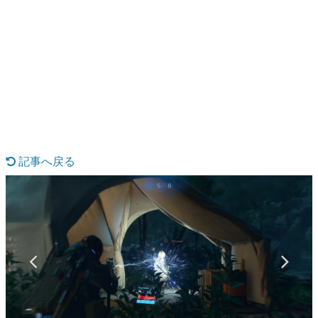
日本のコンテンツ産業やカルチャーに与えた影響を探る企
画です。
日本モバイルゲーム産業史
日本のモバイルゲーム史における主要なトピック・タイト
ルを網羅するほか、開発者へのインタビューや識者による
解説を掲載。約20年の歴史が一望できる決定版！
若ゲのいたり〜ゲームクリエイターの青春〜
『うつヌケ』『ペンと箸』等で知られるマンガ家・田中圭
一先生によるゲーム業界レポートマンガです。
記事へ戻る
なんでゲームは面白い？
ゲーム開発者・hamatsu氏がゲームの魅力を画面や操作の
具体的な形から解き明かしていく、硬派で骨太な評論連載
です。
ゲームが変えた日本語
「経験値」「裏技」「ラスボス」… ゲームにまつわる言葉
の起源や用法の変遷を、コンピューター文化史研究家・タ
イニーP氏が徹底調査。
カテゴリ
特集記事