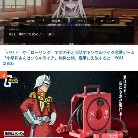
「パリィ」や「ローリング」で女の子と会話するソウルライク恋愛ゲーム
『小早川さんはソウルライク』無料公開。返事に失敗すると「YOU
DIED」
2