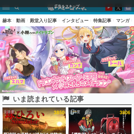
広告をスキップ
赫本
動画
殿堂入り記事
インタビュー
特集記事
マンガ
いま読まれている記事
ピックアップ
注目度
3850
注目度
3806
電ファミのいま読まれている記事ランキング
アプリセール情報