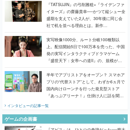
く
『TATSUJIN』の弓削雅稔×『ライデンファ
イターズ』の齋藤貴幸──かつて縦シュー全
盛期を支えていた2人が、30年後に同じ会
社で机を並べる理由とは。新作
『TATSUJIN EXTREME』で初タッグを組
んだレジェンド2人に訊く開発秘話
実写映像1000分、ルート分岐100種類以
上。配信開始5日で100万本を売った、中国
発の実写インタラクティブドラマゲーム
『盛世天下：女帝への道II』の、規模が違
うこだわりをプロデューサーに聞いた
半年でアプリストアをオープン？ スマホア
プリの“代替ストア”として、わずか6ヵ月で
国内向けローンチを行った発見型ストア
『あっぷアリーナ！』仕掛け人に話を聞い
てみた
インタビュー
の記事一覧
ゲームの企画書
『アビス』は、ひとつの奇跡だった──膨大