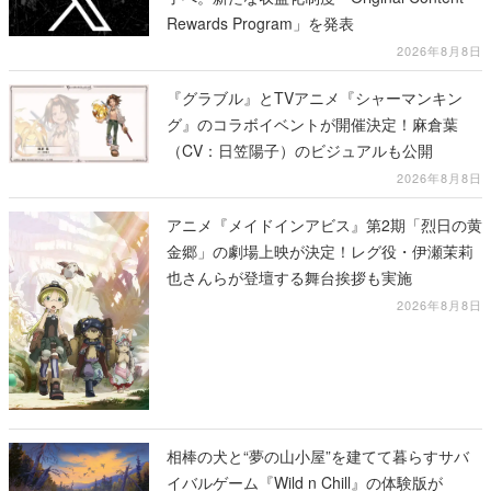
Rewards Program」を発表
2026年8月8日
『グラブル』とTVアニメ『シャーマンキン
グ』のコラボイベントが開催決定！麻倉葉
（CV：日笠陽子）のビジュアルも公開
2026年8月8日
アニメ『メイドインアビス』第2期「烈日の黄
金郷」の劇場上映が決定！レグ役・伊瀬茉莉
也さんらが登壇する舞台挨拶も実施
2026年8月8日
相棒の犬と“夢の山小屋”を建てて暮らすサバ
イバルゲーム『Wild n Chill』の体験版が