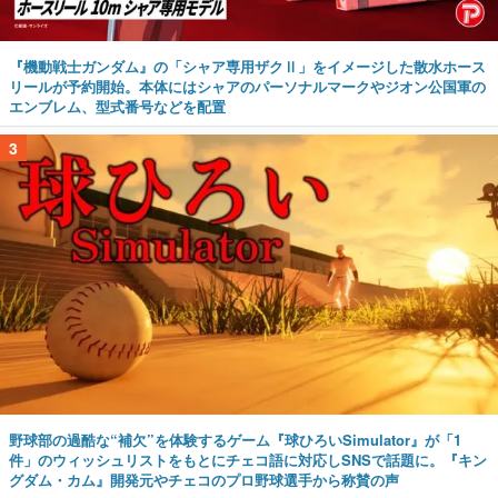
『機動戦士ガンダム』の「シャア専用ザクⅡ」をイメージした散水ホース
リールが予約開始。本体にはシャアのパーソナルマークやジオン公国軍の
エンブレム、型式番号などを配置
3
野球部の過酷な“補欠”を体験するゲーム『球ひろいSimulator』が「1
件」のウィッシュリストをもとにチェコ語に対応しSNSで話題に。『キン
グダム・カム』開発元やチェコのプロ野球選手から称賛の声