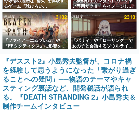
野球部の過酷な“補欠”を体験す
『機動戦士ガンダム』の「シャ
るゲーム『球ひろい
ア専用ザクⅡ」をイメージした
インタビュー
Simulator』が「1件」のウィッ
散水ホースリールが予約開始。
注目度
3102
注目度
2310
シュリストをもとにチェコ語に
本体にはシャアのパーソナルマ
連載・特集一覧
対応しSNSで話題に。『キング
ークやジオン公国軍のエンブレ
ダム・カム』開発元やチェコの
ム、型式番号などを配置
プロ野球選手から称賛の声
殿堂入り記事
『ファイアーエムブレム』や
「パリィ」や「ローリング」で
SNS拡散数が数千以上！ ページビュー数万以上！ などな
ど。多くの人々に読まれた、電ファミ渾身の“殿堂入り”記
『FFタクティクス』に影響を受
女の子と会話するソウルライク
事をまとめました。
けた新作戦略RPG『Beaten
恋愛ゲーム『小早川さんはソウ
Path』2027年に発売へ。
ルライク』無料公開。返事に失
『デススト2』小島秀夫監督が、コロナ禍
ゲームの企画書
PC（Steam）、PS5、Xbox、
敗すると「YOU DIED」
名作ゲームクリエイターの方々に製作時のエピソードをお
を経験して思うようになった「繋がり過ぎ
Switch向けにリリース予定
聞きし、ヒットする企画（ゲーム）とは何か？を探ってい
きます。
ることへの疑問」──物語のテーマやキャ
赫本
スティング裏話など、開発秘話が語られ
この物語を解いてはいけない。『赫本』は、〈試験問題〉
る。『DEATH STRANDING 2』小島秀夫＆
の形をした短編ホラー小説集です。
制作チームインタビュー
新世代に訊く
これからのデジタルゲーム市場を担う若きクリエイター達
の姿を追い、彼らのルーツと情熱を探っていきます。
ゲーム世代の作家たち
ゲームに多大な影響を受けた作家さんに取材し、ゲームが