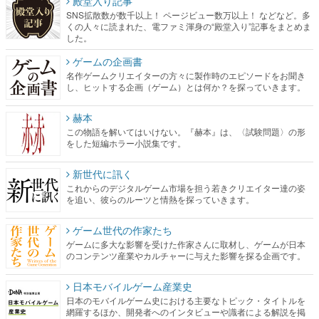
殿堂入り記事
SNS拡散数が数千以上！ ページビュー数万以上！ などなど。多
くの人々に読まれた、電ファミ渾身の“殿堂入り”記事をまとめま
した。
ゲームの企画書
名作ゲームクリエイターの方々に製作時のエピソードをお聞き
し、ヒットする企画（ゲーム）とは何か？を探っていきます。
赫本
この物語を解いてはいけない。『赫本』は、〈試験問題〉の形
をした短編ホラー小説集です。
新世代に訊く
これからのデジタルゲーム市場を担う若きクリエイター達の姿
を追い、彼らのルーツと情熱を探っていきます。
ゲーム世代の作家たち
ゲームに多大な影響を受けた作家さんに取材し、ゲームが日本
のコンテンツ産業やカルチャーに与えた影響を探る企画です。
日本モバイルゲーム産業史
日本のモバイルゲーム史における主要なトピック・タイトルを
網羅するほか、開発者へのインタビューや識者による解説を掲