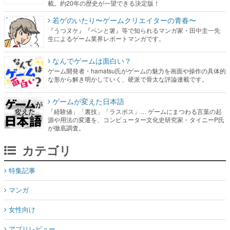
載。約20年の歴史が一望できる決定版！
若ゲのいたり〜ゲームクリエイターの青春〜
『うつヌケ』『ペンと箸』等で知られるマンガ家・田中圭一先
生によるゲーム業界レポートマンガです。
なんでゲームは面白い？
ゲーム開発者・hamatsu氏がゲームの魅力を画面や操作の具体的
な形から解き明かしていく、硬派で骨太な評論連載です。
ゲームが変えた日本語
「経験値」「裏技」「ラスボス」… ゲームにまつわる言葉の起
源や用法の変遷を、コンピューター文化史研究家・タイニーP氏
が徹底調査。
カテゴリ
特集記事
マンガ
女性向け
アプリレビュー