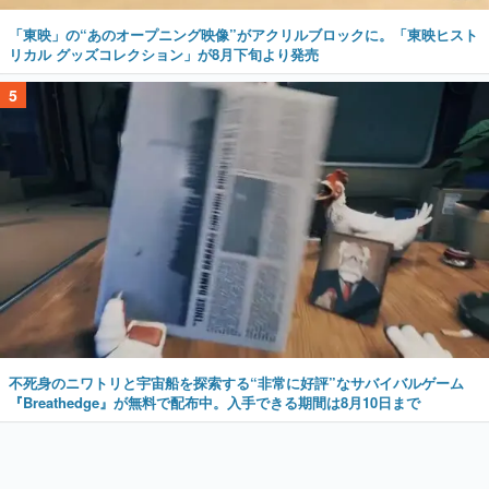
「東映」の“あのオープニング映像”がアクリルブロックに。「東映ヒスト
リカル グッズコレクション」が8月下旬より発売
5
不死身のニワトリと宇宙船を探索する“非常に好評”なサバイバルゲーム
『Breathedge』が無料で配布中。入手できる期間は8月10日まで