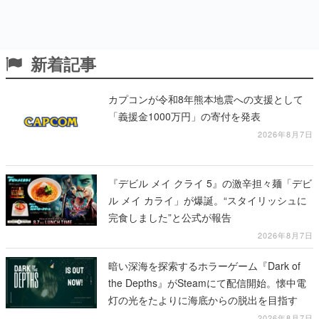
新着記事
カプコンが令和8年熊本地震への支援として
「義援金1000万円」の寄付を発表
2026年8月7日
『デビル メイ クライ 5』の激辛担々麺「デビ
ル メイ カライ」が爆誕。“スタイリッシュに
完食しました”と公式が報告
2026年8月7日
暗い深海を探索するホラーゲーム『Dark of
the Depths』がSteamにて配信開始。懐中電
灯の光をたよりに海底からの脱出を目指す
2026年8月7日