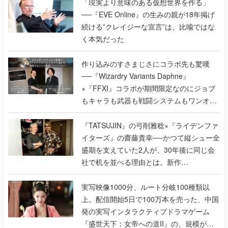
「現実より意味のある仮想世界を作る」
──『EVE Online』の生みの親が18年掲げ
続ける”クレイジーな宣言”は、比喩ではな
く本気だった
作り込みのすさまじさにコラボ先も驚嘆
──『Wizardry Variants Daphne』
×『FFXI』コラボが期間限定なのにジョブ
もキャラも武器も戦闘システムもワンオフ
で作り込まれた理由を両ディレクターに聞
く
『TATSUJIN』の弓削雅稔×『ライデンファ
イターズ』の齋藤貴幸──かつて縦シュー全
盛期を支えていた2人が、30年後に同じ会
社で机を並べる理由とは。新作
『TATSUJIN EXTREME』で初タッグを組
んだレジェンド2人に訊く開発秘話
実写映像1000分、ルート分岐100種類以
上。配信開始5日で100万本を売った、中国
発の実写インタラクティブドラマゲーム
『盛世天下：女帝への道II』の、規模が違