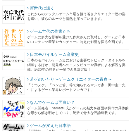
新世代に訊く
これからのデジタルゲーム市場を担う若きクリエイター達の姿
を追い、彼らのルーツと情熱を探っていきます。
ゲーム世代の作家たち
ゲームに多大な影響を受けた作家さんに取材し、ゲームが日本
のコンテンツ産業やカルチャーに与えた影響を探る企画です。
日本モバイルゲーム産業史
日本のモバイルゲーム史における主要なトピック・タイトルを
網羅するほか、開発者へのインタビューや識者による解説を掲
載。約20年の歴史が一望できる決定版！
若ゲのいたり〜ゲームクリエイターの青春〜
『うつヌケ』『ペンと箸』等で知られるマンガ家・田中圭一先
生によるゲーム業界レポートマンガです。
なんでゲームは面白い？
ゲーム開発者・hamatsu氏がゲームの魅力を画面や操作の具体的
な形から解き明かしていく、硬派で骨太な評論連載です。
ゲームが変えた日本語
「経験値」「裏技」「ラスボス」… ゲームにまつわる言葉の起