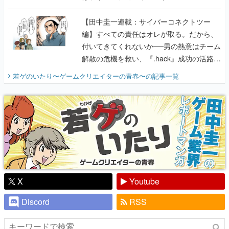
に行って、より理解を深めよう【PR】
【田中圭一連載：サイバーコネクトツー
編】すべての責任はオレが取る。だから、
付いてきてくれないか──男の熱意はチーム
解散の危機を救い、『.hack』成功の活路を
開く。業界の快男児・松山 洋に流れる血は
若ゲのいたり〜ゲームクリエイターの青春〜
の記事一覧
『少年ジャンプ』色だった【若ゲのいた
り】
X
Youtube
Discord
RSS