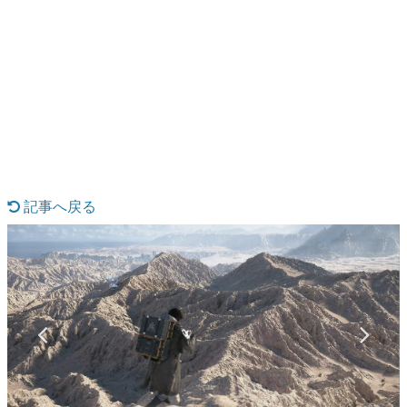
日本のコンテンツ産業やカルチャーに与えた影響を探る企
画です。
日本モバイルゲーム産業史
日本のモバイルゲーム史における主要なトピック・タイト
ルを網羅するほか、開発者へのインタビューや識者による
解説を掲載。約20年の歴史が一望できる決定版！
若ゲのいたり〜ゲームクリエイターの青春〜
『うつヌケ』『ペンと箸』等で知られるマンガ家・田中圭
一先生によるゲーム業界レポートマンガです。
記事へ戻る
なんでゲームは面白い？
ゲーム開発者・hamatsu氏がゲームの魅力を画面や操作の
具体的な形から解き明かしていく、硬派で骨太な評論連載
です。
ゲームが変えた日本語
「経験値」「裏技」「ラスボス」… ゲームにまつわる言葉
の起源や用法の変遷を、コンピューター文化史研究家・タ
イニーP氏が徹底調査。
カテゴリ
特集記事