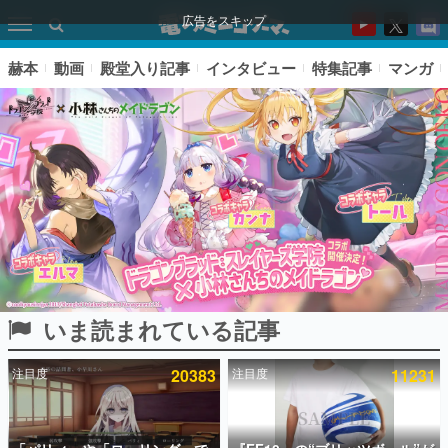
広告をスキップ
赫本
動画
殿堂入り記事
インタビュー
特集記事
マンガ
いま読まれている記事
ピックアップ
注目度
20383
注目度
11231
電ファミのいま読まれている記事ランキング
アプリセール情報