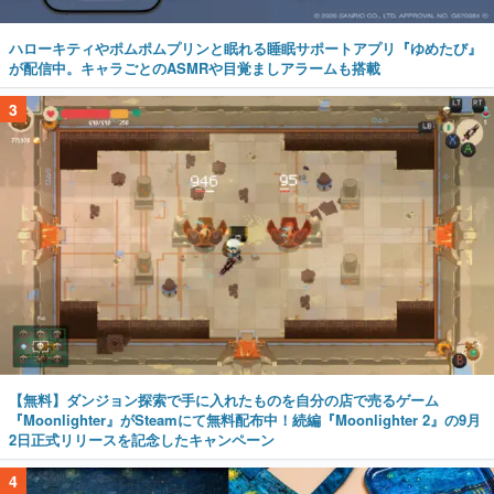
ハローキティやポムポムプリンと眠れる睡眠サポートアプリ『ゆめたび』
が配信中。キャラごとのASMRや目覚ましアラームも搭載
3
【無料】ダンジョン探索で手に入れたものを自分の店で売るゲーム
『Moonlighter』がSteamにて無料配布中！続編『Moonlighter 2』の9月
2日正式リリースを記念したキャンペーン
4