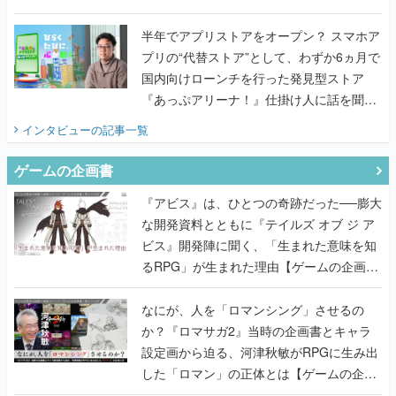
うこだわりをプロデューサーに聞いた
半年でアプリストアをオープン？ スマホア
プリの“代替ストア”として、わずか6ヵ月で
国内向けローンチを行った発見型ストア
『あっぷアリーナ！』仕掛け人に話を聞い
てみた
インタビュー
の記事一覧
ゲームの企画書
『アビス』は、ひとつの奇跡だった──膨大
な開発資料とともに『テイルズ オブ ジ ア
ビス』開発陣に聞く、「生まれた意味を知
るRPG」が生まれた理由【ゲームの企画
書】
なにが、人を「ロマンシング」させるの
か？『ロマサガ2』当時の企画書とキャラ
設定画から迫る、河津秋敏がRPGに生み出
した「ロマン」の正体とは【ゲームの企画
書】