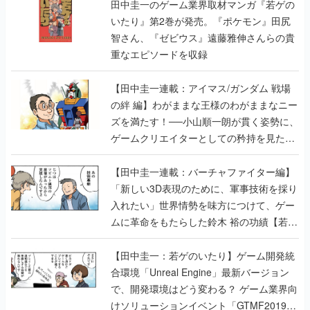
田中圭一のゲーム業界取材マンガ『若ゲの
いたり』第2巻が発売。『ポケモン』田尻
智さん、『ゼビウス』遠藤雅伸さんらの貴
重なエピソードを収録
【田中圭一連載：アイマス/ガンダム 戦場
の絆 編】わがままな王様のわがままなニー
ズを満たす！──小山順一朗が貫く姿勢に、
ゲームクリエイターとしての矜持を見た
【若ゲのいたり最終回】
【田中圭一連載：バーチャファイター編】
「新しい3D表現のために、軍事技術を採り
入れたい」世界情勢を味方につけて、ゲー
ムに革命をもたらした鈴木 裕の功績【若ゲ
のいたり】
【田中圭一：若ゲのいたり】ゲーム開発統
合環境「Unreal Engine」最新バージョン
で、開発環境はどう変わる？ ゲーム業界向
けソリューションイベント「GTMF2019」