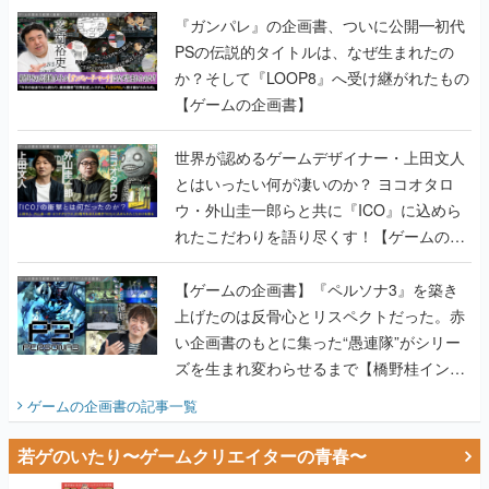
『ガンパレ』の企画書、ついに公開━初代
PSの伝説的タイトルは、なぜ生まれたの
か？そして『LOOP8』へ受け継がれたもの
【ゲームの企画書】
世界が認めるゲームデザイナー・上田文人
とはいったい何が凄いのか？ ヨコオタロ
ウ・外山圭一郎らと共に『ICO』に込めら
れたこだわりを語り尽くす！【ゲームの企
画書】
【ゲームの企画書】『ペルソナ3』を築き
上げたのは反骨心とリスペクトだった。赤
い企画書のもとに集った“愚連隊”がシリー
ズを生まれ変わらせるまで【橋野桂インタ
ビュー】
ゲームの企画書
の記事一覧
若ゲのいたり〜ゲームクリエイターの青春〜