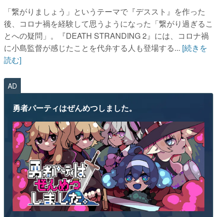
「繋がりましょう」というテーマで『デススト』を作った
後、コロナ禍を経験して思うようになった「繋がり過ぎるこ
とへの疑問」。『DEATH STRANDING 2』には、コロナ禍
に小島監督が感じたことを代弁する人も登場する...
[続きを
読む]
AD
勇者パーティはぜんめつしました。