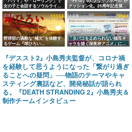
「パリィ」や「ローリング」で
『FF10』の“ブリッツボール”が
女の子と会話するソウルライク
クッション化。25周年記念展
インタビュー
恋愛ゲーム『小早川さんはソウ
「FINAL FANTASY X
注目度
11154
注目度
9064
ルライク』無料公開。返事に失
MUSEUM-幻光の記憶-」のグッ
連載・特集一覧
敗すると「YOU DIED」
ズ情報が一部公開
殿堂入り記事
野球部の過酷な“補欠”を体験す
「タバコを止められない猫耳キ
SNS拡散数が数千以上！ ページビュー数万以上！ などな
ど。多くの人々に読まれた、電ファミ渾身の“殿堂入り”記
るゲーム『球ひろい
ャラを描く深夜枠アニメ」に視
事をまとめました。
Simulator』が「1件」のウィッ
聴者の一部から批判意見。違法
シュリストをもとにチェコ語に
薬物の使用と思しき描写も含め
『デススト2』小島秀夫監督が、コロナ禍
ゲームの企画書
対応しSNSで話題に。『キング
て、BPOが議論を交わす
名作ゲームクリエイターの方々に製作時のエピソードをお
を経験して思うようになった「繋がり過ぎ
ダム・カム』開発元やチェコの
聞きし、ヒットする企画（ゲーム）とは何か？を探ってい
プロ野球選手から称賛の声
きます。
ることへの疑問」──物語のテーマやキャ
赫本
スティング裏話など、開発秘話が語られ
この物語を解いてはいけない。『赫本』は、〈試験問題〉
る。『DEATH STRANDING 2』小島秀夫＆
の形をした短編ホラー小説集です。
制作チームインタビュー
新世代に訊く
これからのデジタルゲーム市場を担う若きクリエイター達
の姿を追い、彼らのルーツと情熱を探っていきます。
ゲーム世代の作家たち
ゲームに多大な影響を受けた作家さんに取材し、ゲームが