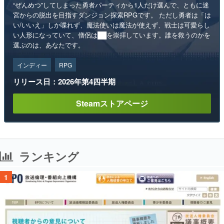
“ぜんめつ”してしまった勇者パーティから1人だけ選んで、ともに迷
宮からの脱出を目指すダンジョン探索RPGです。 ただし勇者は「は
い/いいえ」しか喋れず、魔法使いは魔法が使えず、戦士は可愛らし
い人形になっていて、僧侶は██を崇拝しています。誰を救うのかを
選ぶのは、あなたです。
インディー
RPG
リリース日：2026年第4四半期
Steamストアページ
ランキング
1