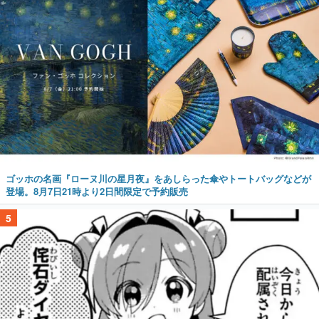
ゴッホの名画『ローヌ川の星月夜』をあしらった傘やトートバッグなどが
登場。8月7日21時より2日間限定で予約販売
5