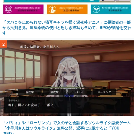
「タバコを止められない猫耳キャラを描く深夜枠アニメ」に視聴者の一部
から批判意見。違法薬物の使用と思しき描写も含めて、BPOが議論を交わ
す
2
「パリィ」や「ローリング」で女の子と会話するソウルライク恋愛ゲーム
『小早川さんはソウルライク』無料公開。返事に失敗すると「YOU
DIED」