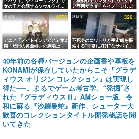
「パリィ」や「ローリング」で
『機動戦士ガンダム』の「シャ
女の子と会話するソウルライク
ア専用ザクⅡ」をイメージした
インタビュー
恋愛ゲーム『小早川さんはソウ
散水ホースリールが予約開始。
注目度
4576
注目度
3201
ルライク』無料公開。返事に失
本体にはシャアのパーソナルマ
連載・特集一覧
敗すると「YOU DIED」
ークやジオン公国軍のエンブレ
ム、型式番号などを配置
殿堂入り記事
アニメ『メイドインアビス』第2
不死身のニワトリと宇宙船を探
SNS拡散数が数千以上！ ページビュー数万以上！ などな
ど。多くの人々に読まれた、電ファミ渾身の“殿堂入り”記
期「烈日の黄金郷」の劇場上映
索する“非常に好評”なサバイバ
事をまとめました。
が決定！レグ役・伊瀬茉莉也さ
ルゲーム『Breathedge』が無
んらが登壇する舞台挨拶も実施
料で配布中。入手できる期間は8
40年前の各種バージョンの企画書や基板を
ゲームの企画書
月10日まで
名作ゲームクリエイターの方々に製作時のエピソードをお
KONAMIが保存していたからこそ『グラデ
聞きし、ヒットする企画（ゲーム）とは何か？を探ってい
きます。
ィウス オリジン コレクション』は実現し
赫本
得た──。まるでゲーム考古学、“発掘”さ
この物語を解いてはいけない。『赫本』は、〈試験問題〉
れた『グラディウスⅢ』AMショー版。令
の形をした短編ホラー小説集です。
和に蘇る『沙羅曼蛇』新作。シューター大
新世代に訊く
歓喜のコレクションタイトル開発秘話を聞
これからのデジタルゲーム市場を担う若きクリエイター達
の姿を追い、彼らのルーツと情熱を探っていきます。
いてきた
ゲーム世代の作家たち
ゲームに多大な影響を受けた作家さんに取材し、ゲームが