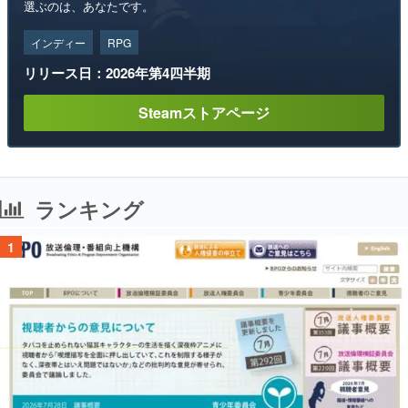
選ぶのは、あなたです。
インディー
RPG
リリース日：2026年第4四半期
Steamストアページ
ランキング
1