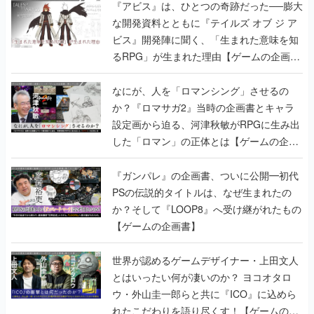
『アビス』は、ひとつの奇跡だった──膨大
な開発資料とともに『テイルズ オブ ジ ア
ビス』開発陣に聞く、「生まれた意味を知
るRPG」が生まれた理由【ゲームの企画
書】
なにが、人を「ロマンシング」させるの
か？『ロマサガ2』当時の企画書とキャラ
設定画から迫る、河津秋敏がRPGに生み出
した「ロマン」の正体とは【ゲームの企画
書】
『ガンパレ』の企画書、ついに公開━初代
PSの伝説的タイトルは、なぜ生まれたの
か？そして『LOOP8』へ受け継がれたもの
【ゲームの企画書】
世界が認めるゲームデザイナー・上田文人
とはいったい何が凄いのか？ ヨコオタロ
ウ・外山圭一郎らと共に『ICO』に込めら
れたこだわりを語り尽くす！【ゲームの企