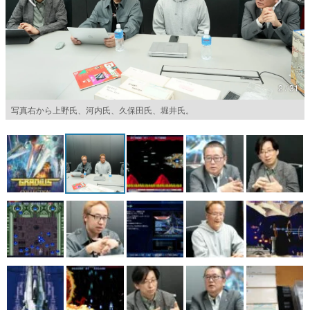
マンガ
女性向け
アプリレビュー
2 / 31
その他
写真右から上野氏、河内氏、久保田氏、堀井氏。
電ファミニコゲーマーとは？
運営：株式会社マレ