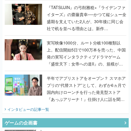
く
『TATSUJIN』の弓削雅稔×『ライデンファ
イターズ』の齋藤貴幸──かつて縦シュー全
盛期を支えていた2人が、30年後に同じ会
社で机を並べる理由とは。新作
『TATSUJIN EXTREME』で初タッグを組
んだレジェンド2人に訊く開発秘話
実写映像1000分、ルート分岐100種類以
上。配信開始5日で100万本を売った、中国
発の実写インタラクティブドラマゲーム
『盛世天下：女帝への道II』の、規模が違
うこだわりをプロデューサーに聞いた
半年でアプリストアをオープン？ スマホア
プリの“代替ストア”として、わずか6ヵ月で
国内向けローンチを行った発見型ストア
『あっぷアリーナ！』仕掛け人に話を聞い
てみた
インタビュー
の記事一覧
ゲームの企画書