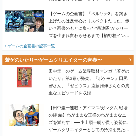
画書】
【ゲームの企画書】『ペルソナ3』を築き
上げたのは反骨心とリスペクトだった。赤
い企画書のもとに集った“愚連隊”がシリー
ズを生まれ変わらせるまで【橋野桂インタ
ビュー】
ゲームの企画書
の記事一覧
若ゲのいたり〜ゲームクリエイターの青春〜
田中圭一のゲーム業界取材マンガ『若ゲの
いたり』第2巻が発売。『ポケモン』田尻
智さん、『ゼビウス』遠藤雅伸さんらの貴
重なエピソードを収録
【田中圭一連載：アイマス/ガンダム 戦場
の絆 編】わがままな王様のわがままなニー
ズを満たす！──小山順一朗が貫く姿勢に、
ゲームクリエイターとしての矜持を見た