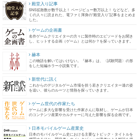
殿堂入り記事
SNS拡散数が数千以上！ ページビュー数万以上！ などなど。多
くの人々に読まれた、電ファミ渾身の“殿堂入り”記事をまとめま
した。
ゲームの企画書
名作ゲームクリエイターの方々に製作時のエピソードをお聞き
し、ヒットする企画（ゲーム）とは何か？を探っていきます。
赫本
この物語を解いてはいけない。『赫本』は、〈試験問題〉の形
をした短編ホラー小説集です。
新世代に訊く
これからのデジタルゲーム市場を担う若きクリエイター達の姿
を追い、彼らのルーツと情熱を探っていきます。
ゲーム世代の作家たち
ゲームに多大な影響を受けた作家さんに取材し、ゲームが日本
のコンテンツ産業やカルチャーに与えた影響を探る企画です。
日本モバイルゲーム産業史
日本のモバイルゲーム史における主要なトピック・タイトルを
網羅するほか、開発者へのインタビューや識者による解説を掲