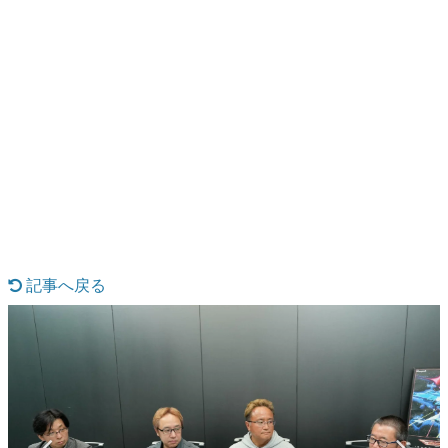
日本のコンテンツ産業やカルチャーに与えた影響を探る企
画です。
日本モバイルゲーム産業史
日本のモバイルゲーム史における主要なトピック・タイト
ルを網羅するほか、開発者へのインタビューや識者による
解説を掲載。約20年の歴史が一望できる決定版！
若ゲのいたり〜ゲームクリエイターの青春〜
『うつヌケ』『ペンと箸』等で知られるマンガ家・田中圭
一先生によるゲーム業界レポートマンガです。
なんでゲームは面白い？
ゲーム開発者・hamatsu氏がゲームの魅力を画面や操作の
具体的な形から解き明かしていく、硬派で骨太な評論連載
です。
記事へ戻る
ゲームが変えた日本語
「経験値」「裏技」「ラスボス」… ゲームにまつわる言葉
の起源や用法の変遷を、コンピューター文化史研究家・タ
イニーP氏が徹底調査。
カテゴリ
特集記事