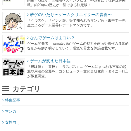
載。約20年の歴史が一望できる決定版！
若ゲのいたり〜ゲームクリエイターの青春〜
『うつヌケ』『ペンと箸』等で知られるマンガ家・田中圭一先
生によるゲーム業界レポートマンガです。
なんでゲームは面白い？
ゲーム開発者・hamatsu氏がゲームの魅力を画面や操作の具体的
な形から解き明かしていく、硬派で骨太な評論連載です。
ゲームが変えた日本語
「経験値」「裏技」「ラスボス」… ゲームにまつわる言葉の起
源や用法の変遷を、コンピューター文化史研究家・タイニーP氏
が徹底調査。
カテゴリ
特集記事
マンガ
女性向け