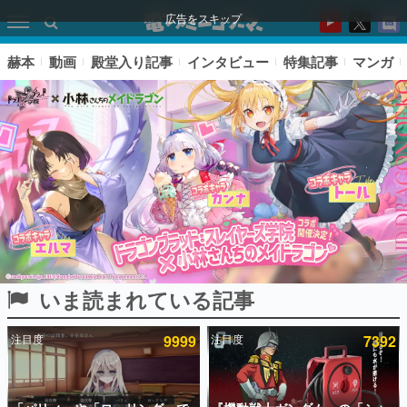
広告をスキップ
赫本
動画
殿堂入り記事
インタビュー
特集記事
マンガ
いま読まれている記事
ピックアップ
注目度
9999
注目度
7392
電ファミのいま読まれている記事ランキング
アプリセール情報