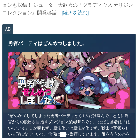
ョンも収録！ シューター大歓喜の『グラディウス オリジン
コレクション』開発秘話...
[続きを読む]
AD
勇者パーティはぜんめつしました。
“ぜんめつ”してしまった勇者パーティから1人だけ選んで、ともに迷
宮からの脱出を目指すダンジョン探索RPGです。 ただし勇者は「は
い/いいえ」しか喋れず、魔法使いは魔法が使えず、戦士は可愛らし
い人形になっていて、僧侶は██を崇拝しています。誰を救うのかを