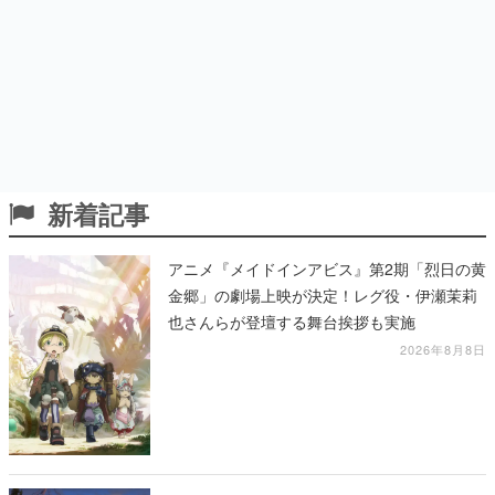
新着記事
アニメ『メイドインアビス』第2期「烈日の黄
金郷」の劇場上映が決定！レグ役・伊瀬茉莉
也さんらが登壇する舞台挨拶も実施
2026年8月8日