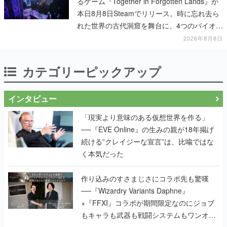
るゲーム『Together in Forgotten Lands』が
本日8月8日Steamでリリース。時に忘れ去ら
れた世界の古代洞窟を舞台に、4つのバイオー
ムを探索しながら脱出を目指す
2026年8月8日
カテゴリーピックアップ
インタビュー
「現実より意味のある仮想世界を作る」
──『EVE Online』の生みの親が18年掲げ
続ける”クレイジーな宣言”は、比喩ではな
く本気だった
作り込みのすさまじさにコラボ先も驚嘆
──『Wizardry Variants Daphne』
×『FFXI』コラボが期間限定なのにジョブ
もキャラも武器も戦闘システムもワンオフ
で作り込まれた理由を両ディレクターに聞