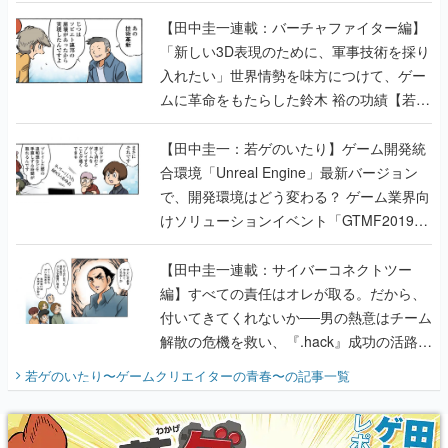
【若ゲのいたり最終回】
【田中圭一連載：バーチャファイター編】
「新しい3D表現のために、軍事技術を採り
入れたい」世界情勢を味方につけて、ゲー
ムに革命をもたらした鈴木 裕の功績【若ゲ
のいたり】
【田中圭一：若ゲのいたり】ゲーム開発統
合環境「Unreal Engine」最新バージョン
で、開発環境はどう変わる？ ゲーム業界向
けソリューションイベント「GTMF2019」
に行って、より理解を深めよう【PR】
【田中圭一連載：サイバーコネクトツー
編】すべての責任はオレが取る。だから、
付いてきてくれないか──男の熱意はチーム
解散の危機を救い、『.hack』成功の活路を
開く。業界の快男児・松山 洋に流れる血は
若ゲのいたり〜ゲームクリエイターの青春〜
の記事一覧
『少年ジャンプ』色だった【若ゲのいた
り】