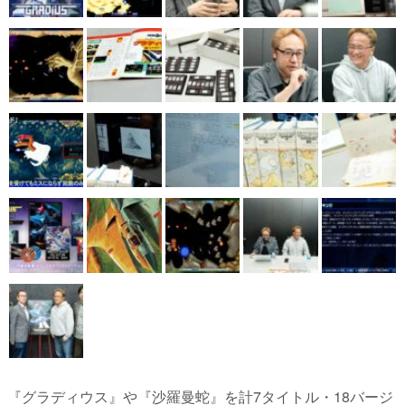
『グラディウス』や『沙羅曼蛇』を計7タイトル・18バージ