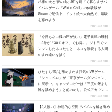
相棒の犬と“夢の山小屋”を建てて暮らすサバ
イバルゲーム『Wild n Chill』の体験版が
Steamで配信中。ドット絵の大自然で、喧騒
を忘れよう
2026年8月8日
『今日もネコ様の圧が強い』電子書籍の既刊1
～2巻が「30％オフ」でお得に。ジト目でツ
ンツンしたネコたちと、ネコを溺愛する人間
のすれ違いを描く
2026年8月8日
ひたすら“靴”を舐めまわす狂気のVRゲーム
『シュ～ペロ』が「東京ゲームダンジョン」
に展示中。キャッチコピーは「三度の飯より
靴を舐めよう」と前のめり。公式アカウント
も開設され、2026年リリースに向けて開発中
2026年8月8日
【2人協力】神秘的な空間でパズルを解き進め