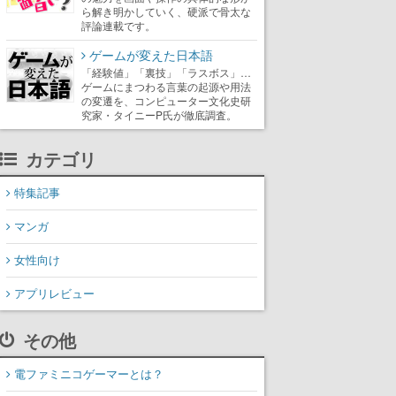
ら解き明かしていく、硬派で骨太な
評論連載です。
ゲームが変えた日本語
「経験値」「裏技」「ラスボス」…
ゲームにまつわる言葉の起源や用法
の変遷を、コンピューター文化史研
究家・タイニーP氏が徹底調査。
カテゴリ
特集記事
マンガ
女性向け
アプリレビュー
その他
電ファミニコゲーマーとは？