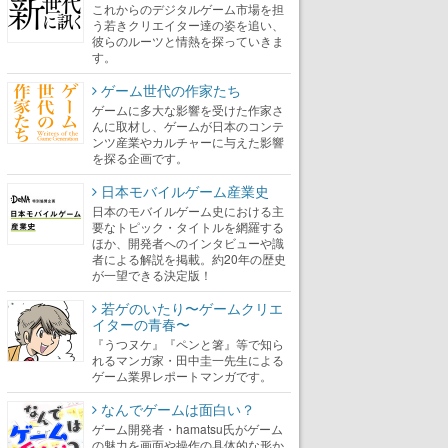
これからのデジタルゲーム市場を担
う若きクリエイター達の姿を追い、
彼らのルーツと情熱を探っていきま
す。
ゲーム世代の作家たち
ゲームに多大な影響を受けた作家さ
んに取材し、ゲームが日本のコンテ
ンツ産業やカルチャーに与えた影響
を探る企画です。
日本モバイルゲーム産業史
日本のモバイルゲーム史における主
要なトピック・タイトルを網羅する
ほか、開発者へのインタビューや識
者による解説を掲載。約20年の歴史
が一望できる決定版！
若ゲのいたり〜ゲームクリエ
イターの青春〜
『うつヌケ』『ペンと箸』等で知ら
れるマンガ家・田中圭一先生による
ゲーム業界レポートマンガです。
なんでゲームは面白い？
ゲーム開発者・hamatsu氏がゲーム
の魅力を画面や操作の具体的な形か