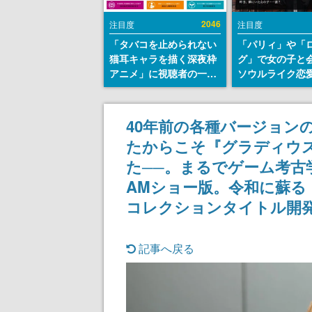
2046
注目度
注目度
「タバコを止められない
「パリィ」や「
猫耳キャラを描く深夜枠
グ」で女の子と
アニメ」に視聴者の一部
ソウルライク恋
から批判意見。違法薬物
『小早川さんは
の使用と思しき描写も含
イク』無料公開
めて、BPOが議論を交わ
失敗すると「YO
40年前の各種バージョンの
す
DIED」
たからこそ『グラディウス
た──。まるでゲーム考古
AMショー版。令和に蘇る
コレクションタイトル開
記事へ戻る