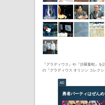
『グラディウス』や『沙羅曼蛇』を計
の『グラディウス オリジン コレクショ
AD
勇者パーティはぜんめ