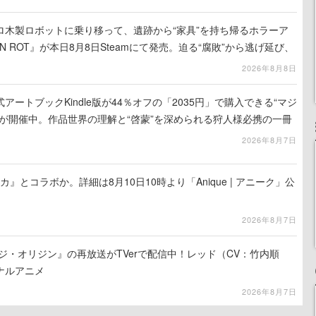
ロ木製ロボットに乗り移って、遺跡から“家具”を持ち帰るホラーア
N ROT』が本日8月8日Steamにて発売。迫る“腐敗”から逃げ延び、
を再建
2026年8月8日
ートブックKindle版が44％オフの「2035円」で購入できる“マジ
が開催中。作品世界の理解と“啓蒙”を深められる狩人様必携の一冊
2026年8月7日
カ』とコラボか。詳細は8月10日10時より「Anique | アニーク」公
2026年8月7日
ジ・オリジン』の再放送がTVerで配信中！レッド（CV：竹内順
ナルアニメ
2026年8月7日