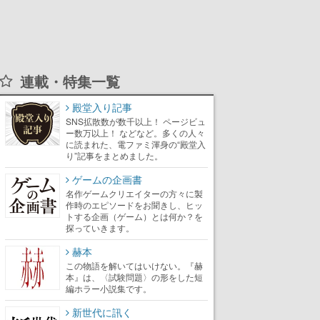
連載・特集一覧
殿堂入り記事
SNS拡散数が数千以上！ ページビュ
ー数万以上！ などなど。多くの人々
に読まれた、電ファミ渾身の“殿堂入
り”記事をまとめました。
ゲームの企画書
名作ゲームクリエイターの方々に製
作時のエピソードをお聞きし、ヒッ
トする企画（ゲーム）とは何か？を
探っていきます。
赫本
この物語を解いてはいけない。『赫
本』は、〈試験問題〉の形をした短
編ホラー小説集です。
新世代に訊く