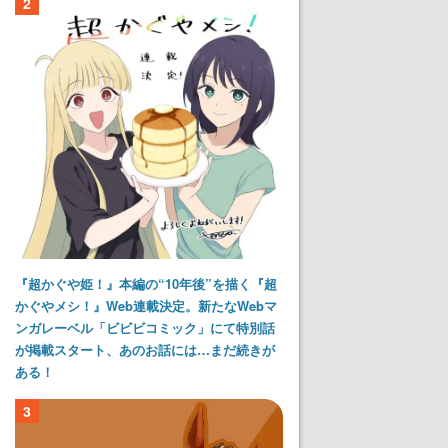
2
『超かぐや姫！』本編の“10年後”を描く『超
かぐやメシ！』Web連載決定。新たなWebマ
ンガレーベル「ビビビコミック」にて特別話
が掲載スタート、あのお話には…まだ続きが
ある！
3