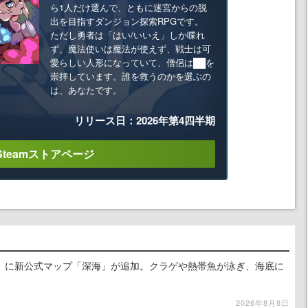
ら1人だけ選んで、ともに迷宮からの脱
出を目指すダンジョン探索RPGです。
ただし勇者は「はい/いいえ」しか喋れ
ず、魔法使いは魔法が使えず、戦士は可
愛らしい人形になっていて、僧侶は██を
崇拝しています。誰を救うのかを選ぶの
は、あなたです。
リリース日：2026年第4四半期
Steamストアページ
』に新公式マップ「深海」が追加。クラゲや熱帯魚が泳ぎ、海底に
2026年8月8日