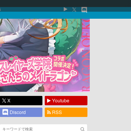
5
X
Youtube
Discord
RSS