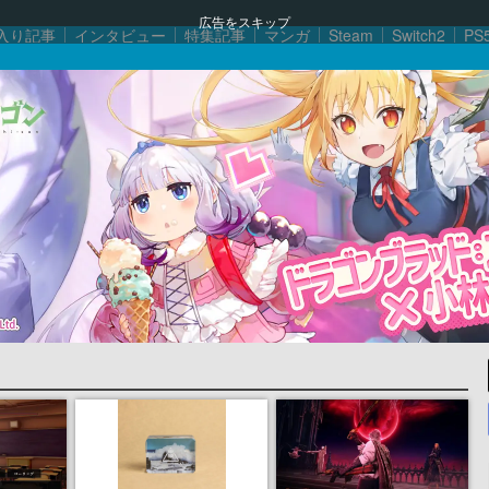
広告をスキップ
入り記事
インタビュー
特集記事
マンガ
Steam
Switch2
PS