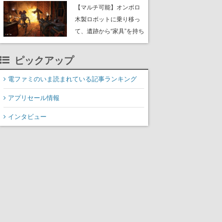
や大きな貝も
【マルチ可能】オンボロ
木製ロボットに乗り移っ
て、遺跡から“家具”を持ち
帰るホラーアクションゲ
ーム『GRAIN ROT』が本
ピックアップ
日8月8日Steamにて発
売。迫る“腐敗”から逃げ延
電ファミのいま読まれている記事ランキング
び、持ち帰った家具で基
アプリセール情報
地を再建
インタビュー