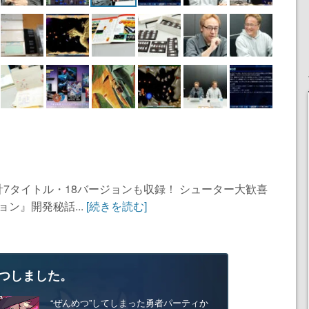
7タイトル・18バージョンも収録！ シューター大歓喜
ン』開発秘話...
[続きを読む]
つしました。
“ぜんめつ”してしまった勇者パーティか