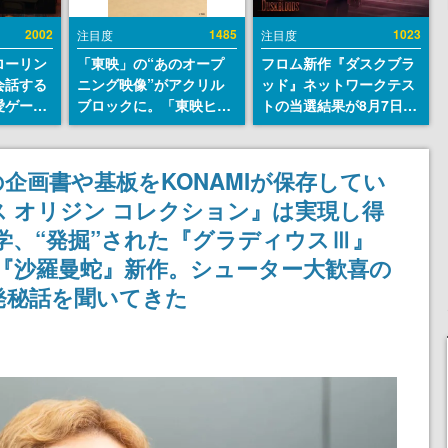
2002
1485
1023
注目度
注目度
ローリン
「東映」の“あのオープ
フロム新作『ダスクブラ
会話する
ニング映像”がアクリル
ッド』ネットワークテス
愛ゲーム
ブロックに。「東映ヒス
トの当選結果が8月7日22
ソウルラ
トリカル グッズコレクシ
時に発表。応募サイトの
。返事に
ョン」が8月下旬より発
マイページから確認可
U
売
能、テスト実施は8月21
企画書や基板をKONAMIが保存してい
日～24日
 オリジン コレクション』は実現し得
学、“発掘”された『グラディウスⅢ』
『沙羅曼蛇』新作。シューター大歓喜の
発秘話を聞いてきた