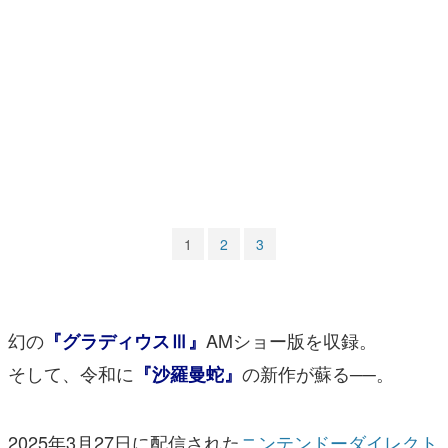
マンガ
女性向け
アプリレビュー
その他
電ファミニコゲーマーとは？
運営：株式会社マレ
1
2
3
幻の
AMショー版を収録。
『グラディウスⅢ』
そして、令和に
の新作が蘇る──。
『沙羅曼蛇』
2025年3月27日に配信された
ニンテンドーダイレクト