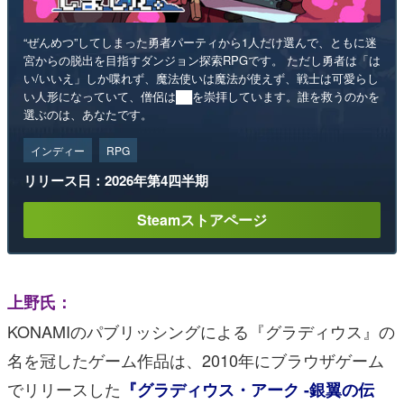
“ぜんめつ”してしまった勇者パーティから1人だけ選んで、ともに迷
宮からの脱出を目指すダンジョン探索RPGです。 ただし勇者は「は
い/いいえ」しか喋れず、魔法使いは魔法が使えず、戦士は可愛らし
い人形になっていて、僧侶は██を崇拝しています。誰を救うのかを
選ぶのは、あなたです。
インディー
RPG
リリース日：2026年第4四半期
Steamストアページ
上野氏：
KONAMIのパブリッシングによる『グラディウス』の
名を冠したゲーム作品は、2010年にブラウザゲーム
でリリースした
『グラディウス・アーク -銀翼の伝