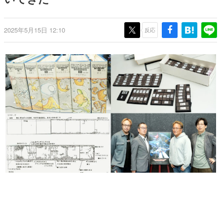
日本のコンテンツ産業やカルチャーに与えた影響を探る企
画です。
2025年5月15日 12:10
反応
日本モバイルゲーム産業史
日本のモバイルゲーム史における主要なトピック・タイト
ルを網羅するほか、開発者へのインタビューや識者による
解説を掲載。約20年の歴史が一望できる決定版！
若ゲのいたり〜ゲームクリエイターの青春〜
『うつヌケ』『ペンと箸』等で知られるマンガ家・田中圭
一先生によるゲーム業界レポートマンガです。
なんでゲームは面白い？
ゲーム開発者・hamatsu氏がゲームの魅力を画面や操作の
具体的な形から解き明かしていく、硬派で骨太な評論連載
です。
ゲームが変えた日本語
「経験値」「裏技」「ラスボス」… ゲームにまつわる言葉
の起源や用法の変遷を、コンピューター文化史研究家・タ
イニーP氏が徹底調査。
カテゴリ
特集記事