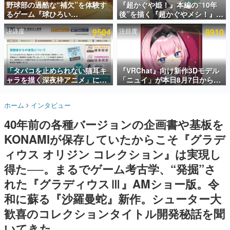
野球部の過酷な“補欠”を体験す
『超かぐや姫！』本編の“10年
るゲーム『球ひろい
後”を描く『超かぐやメシ！』
インタビュー
Simulator』が「1件」のウィッ
Web連載決定。新たなWebマン
注目度
9504
注目度
8910
シュリストをもとにチェコ語に
ガレーベル「ビビビコミック」
連載・特集一覧
対応しSNSで話題に。『キング
にて特別話が掲載スタート、あ
ダム・カム』開発元やチェコの
のお話には…まだ続きがある！
殿堂入り記事
プロ野球選手から称賛の声
SNS拡散数が数千以上！ ページビュー数万以上！ などな
「タバコを止められない猫耳キ
『VRChat』向け新作3Dモデル
ど。多くの人々に読まれた、電ファミ渾身の“殿堂入り”記
ャラを描く深夜枠アニメ」に視
「ニュイ」が本日8月7日から
事をまとめました。
聴者の一部から批判意見。違法
BOOTHにて発売。瞳に光る星
薬物の使用と思しき描写も含め
や感情豊かな表情が、小悪魔か
ゲームの企画書
ホーム
インタビュー
て、BPOが議論を交わす
わいい
名作ゲームクリエイターの方々に製作時のエピソードをお
聞きし、ヒットする企画（ゲーム）とは何か？を探ってい
40年前の各種バージョンの企画書や基板を
きます。
KONAMIが保存していたからこそ『グラデ
赫本
この物語を解いてはいけない。『赫本』は、〈試験問題〉
ィウス オリジン コレクション』は実現し
の形をした短編ホラー小説集です。
得た──。まるでゲーム考古学、“発掘”さ
れた『グラディウスⅢ』AMショー版。令
新世代に訊く
これからのデジタルゲーム市場を担う若きクリエイター達
和に蘇る『沙羅曼蛇』新作。シューター大
の姿を追い、彼らのルーツと情熱を探っていきます。
歓喜のコレクションタイトル開発秘話を聞
ゲーム世代の作家たち
いてきた
ゲームに多大な影響を受けた作家さんに取材し、ゲームが