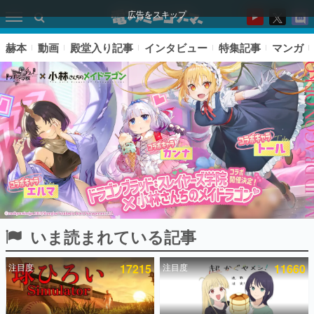
広告をスキップ
赫本
動画
殿堂入り記事
インタビュー
特集記事
マンガ
いま読まれている記事
ピックアップ
注目度
17215
注目度
11660
電ファミのいま読まれている記事ランキング
アプリセール情報