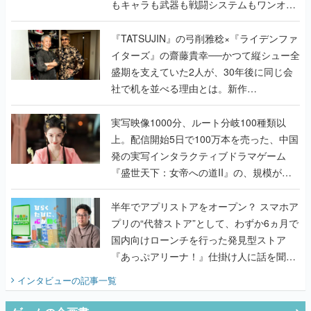
もキャラも武器も戦闘システムもワンオフ
で作り込まれた理由を両ディレクターに聞
く
『TATSUJIN』の弓削雅稔×『ライデンファ
イターズ』の齋藤貴幸──かつて縦シュー全
盛期を支えていた2人が、30年後に同じ会
社で机を並べる理由とは。新作
『TATSUJIN EXTREME』で初タッグを組
んだレジェンド2人に訊く開発秘話
実写映像1000分、ルート分岐100種類以
上。配信開始5日で100万本を売った、中国
発の実写インタラクティブドラマゲーム
『盛世天下：女帝への道II』の、規模が違
うこだわりをプロデューサーに聞いた
半年でアプリストアをオープン？ スマホア
プリの“代替ストア”として、わずか6ヵ月で
国内向けローンチを行った発見型ストア
『あっぷアリーナ！』仕掛け人に話を聞い
てみた
インタビュー
の記事一覧