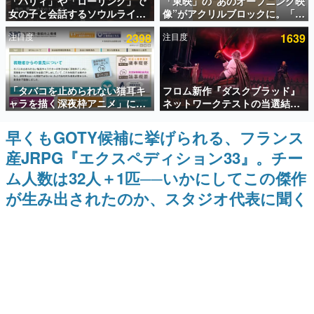
「パリィ」や「ローリング」で
「東映」の“あのオープニング映
女の子と会話するソウルライク
像”がアクリルブロックに。「東
インタビュー
恋愛ゲーム『小早川さんはソウ
映ヒストリカル グッズコレクシ
注目度
2398
注目度
1639
ルライク』無料公開。返事に失
ョン」が8月下旬より発売
連載・特集一覧
敗すると「YOU DIED」
殿堂入り記事
「タバコを止められない猫耳キ
フロム新作『ダスクブラッド』
SNS拡散数が数千以上！ ページビュー数万以上！ などな
ど。多くの人々に読まれた、電ファミ渾身の“殿堂入り”記
ャラを描く深夜枠アニメ」に視
ネットワークテストの当選結果
事をまとめました。
聴者の一部から批判意見。違法
が8月7日22時に発表。応募サイ
薬物の使用と思しき描写も含め
トのマイページから確認可能、
早くもGOTY候補に挙げられる、フランス
ゲームの企画書
て、BPOが議論を交わす
テスト実施は8月21日～24日
名作ゲームクリエイターの方々に製作時のエピソードをお
産JRPG『エクスペディション33』。チー
聞きし、ヒットする企画（ゲーム）とは何か？を探ってい
きます。
ム人数は32人＋1匹──いかにしてこの傑作
赫本
が生み出されたのか、スタジオ代表に聞く
この物語を解いてはいけない。『赫本』は、〈試験問題〉
の形をした短編ホラー小説集です。
新世代に訊く
これからのデジタルゲーム市場を担う若きクリエイター達
の姿を追い、彼らのルーツと情熱を探っていきます。
ゲーム世代の作家たち
ゲームに多大な影響を受けた作家さんに取材し、ゲームが