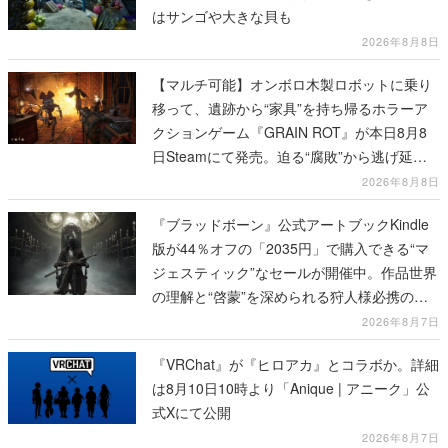
はサンゴや大きな貝も
2026年8月8日
【マルチ可能】オンボロ木製ロボットに乗り
移って、遺跡から“家具”を持ち帰るホラーア
クションゲーム『GRAIN ROT』が本日8月8
日Steamにて発売。迫る“腐敗”から逃げ延
び、持ち帰った家具で基地を再建
2026年8月8日
『ブラッドボーン』公式アートブックKindle
版が44％オフの「2035円」で購入できる“マ
ジェスティック”なセールが開催中。作品世界
の理解と“啓蒙”を深められる狩人様必携の一
冊
2026年8月7日
『VRChat』が『ヒロアカ』とコラボか。詳細
は8月10日10時より「Anique | アニーク」公
式Xにて公開
2026年8月7日