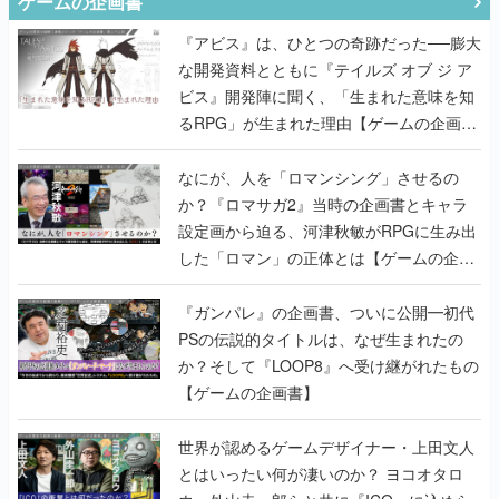
ゲームの企画書
『アビス』は、ひとつの奇跡だった──膨大
な開発資料とともに『テイルズ オブ ジ ア
ビス』開発陣に聞く、「生まれた意味を知
るRPG」が生まれた理由【ゲームの企画
書】
なにが、人を「ロマンシング」させるの
か？『ロマサガ2』当時の企画書とキャラ
設定画から迫る、河津秋敏がRPGに生み出
した「ロマン」の正体とは【ゲームの企画
書】
『ガンパレ』の企画書、ついに公開━初代
PSの伝説的タイトルは、なぜ生まれたの
か？そして『LOOP8』へ受け継がれたもの
【ゲームの企画書】
世界が認めるゲームデザイナー・上田文人
とはいったい何が凄いのか？ ヨコオタロ