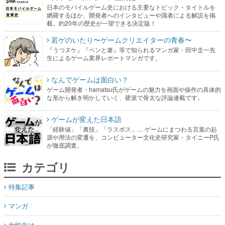
日本のモバイルゲーム史における主要なトピック・タイトルを
網羅するほか、開発者へのインタビューや識者による解説を掲
載。約20年の歴史が一望できる決定版！
若ゲのいたり〜ゲームクリエイターの青春〜
『うつヌケ』『ペンと箸』等で知られるマンガ家・田中圭一先
生によるゲーム業界レポートマンガです。
なんでゲームは面白い？
ゲーム開発者・hamatsu氏がゲームの魅力を画面や操作の具体的
な形から解き明かしていく、硬派で骨太な評論連載です。
ゲームが変えた日本語
「経験値」「裏技」「ラスボス」… ゲームにまつわる言葉の起
源や用法の変遷を、コンピューター文化史研究家・タイニーP氏
が徹底調査。
カテゴリ
特集記事
マンガ
女性向け