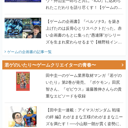
ウ・外山圭一郎らと共に『ICO』に込めら
れたこだわりを語り尽くす！【ゲームの企
画書】
【ゲームの企画書】『ペルソナ3』を築き
上げたのは反骨心とリスペクトだった。赤
い企画書のもとに集った“愚連隊”がシリー
ズを生まれ変わらせるまで【橋野桂インタ
ビュー】
ゲームの企画書
の記事一覧
若ゲのいたり〜ゲームクリエイターの青春〜
田中圭一のゲーム業界取材マンガ『若ゲの
いたり』第2巻が発売。『ポケモン』田尻
智さん、『ゼビウス』遠藤雅伸さんらの貴
重なエピソードを収録
【田中圭一連載：アイマス/ガンダム 戦場
の絆 編】わがままな王様のわがままなニー
ズを満たす！──小山順一朗が貫く姿勢に、