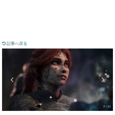
日本のコンテンツ産業やカルチャーに与えた影響を探る企
画です。
日本モバイルゲーム産業史
日本のモバイルゲーム史における主要なトピック・タイト
ルを網羅するほか、開発者へのインタビューや識者による
解説を掲載。約20年の歴史が一望できる決定版！
若ゲのいたり〜ゲームクリエイターの青春〜
『うつヌケ』『ペンと箸』等で知られるマンガ家・田中圭
記事へ戻る
一先生によるゲーム業界レポートマンガです。
なんでゲームは面白い？
ゲーム開発者・hamatsu氏がゲームの魅力を画面や操作の
具体的な形から解き明かしていく、硬派で骨太な評論連載
です。
ゲームが変えた日本語
「経験値」「裏技」「ラスボス」… ゲームにまつわる言葉
の起源や用法の変遷を、コンピューター文化史研究家・タ
イニーP氏が徹底調査。
カテゴリ
7 / 11
特集記事