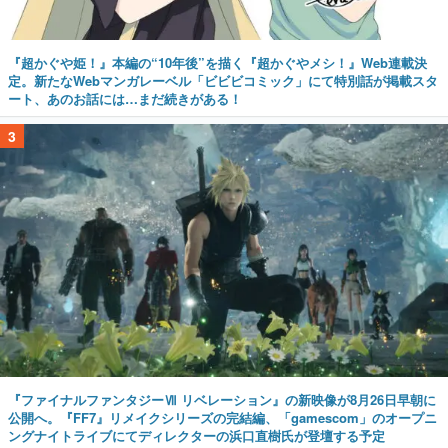
『超かぐや姫！』本編の“10年後”を描く『超かぐやメシ！』Web連載決
定。新たなWebマンガレーベル「ビビビコミック」にて特別話が掲載スタ
ート、あのお話には…まだ続きがある！
3
『ファイナルファンタジーⅦ リベレーション』の新映像が8月26日早朝に
公開へ。『FF7』リメイクシリーズの完結編、「gamescom」のオープニ
ングナイトライブにてディレクターの浜口直樹氏が登壇する予定