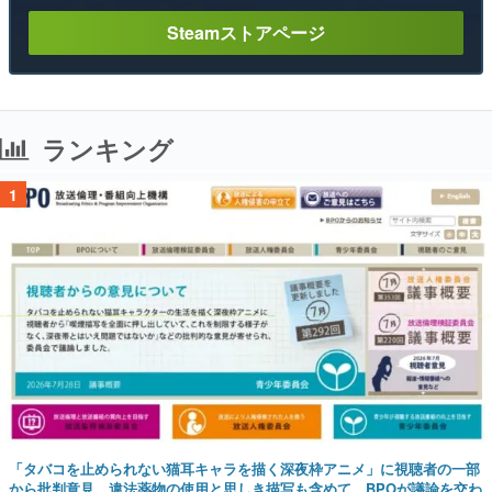
Steamストアページ
ランキング
1
「タバコを止められない猫耳キャラを描く深夜枠アニメ」に視聴者の一部
から批判意見。違法薬物の使用と思しき描写も含めて、BPOが議論を交わ