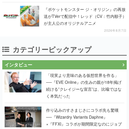
『ポケットモンスター ジ・オリジン』の再放
送がTVerで配信中！レッド（CV：竹内順子）
が主人公のオリジナルアニメ
2026年8月7日
カテゴリーピックアップ
インタビュー
「現実より意味のある仮想世界を作る」
──『EVE Online』の生みの親が18年掲げ
続ける”クレイジーな宣言”は、比喩ではな
く本気だった
作り込みのすさまじさにコラボ先も驚嘆
──『Wizardry Variants Daphne』
×『FFXI』コラボが期間限定なのにジョブ