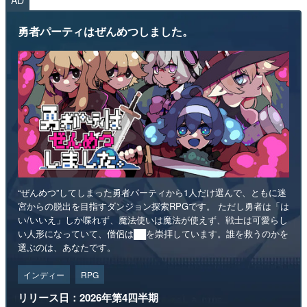
勇者パーティはぜんめつしました。
“ぜんめつ”してしまった勇者パーティから1人だけ選んで、ともに迷
宮からの脱出を目指すダンジョン探索RPGです。 ただし勇者は「は
い/いいえ」しか喋れず、魔法使いは魔法が使えず、戦士は可愛らし
い人形になっていて、僧侶は██を崇拝しています。誰を救うのかを
選ぶのは、あなたです。
インディー
RPG
リリース日：2026年第4四半期