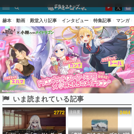
広告をスキップ
赫本
動画
殿堂入り記事
インタビュー
特集記事
マンガ
いま読まれている記事
ピックアップ
注目度
2772
注目度
2464
電ファミのいま読まれている記事ランキング
アプリセール情報