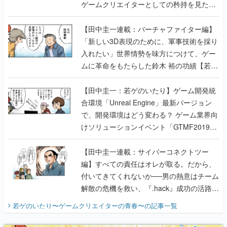
ゲームクリエイターとしての矜持を見た
【若ゲのいたり最終回】
【田中圭一連載：バーチャファイター編】
「新しい3D表現のために、軍事技術を採り
入れたい」世界情勢を味方につけて、ゲー
ムに革命をもたらした鈴木 裕の功績【若ゲ
のいたり】
【田中圭一：若ゲのいたり】ゲーム開発統
合環境「Unreal Engine」最新バージョン
で、開発環境はどう変わる？ ゲーム業界向
けソリューションイベント「GTMF2019」
に行って、より理解を深めよう【PR】
【田中圭一連載：サイバーコネクトツー
編】すべての責任はオレが取る。だから、
付いてきてくれないか──男の熱意はチーム
解散の危機を救い、『.hack』成功の活路を
開く。業界の快男児・松山 洋に流れる血は
若ゲのいたり〜ゲームクリエイターの青春〜
の記事一覧
『少年ジャンプ』色だった【若ゲのいた
り】