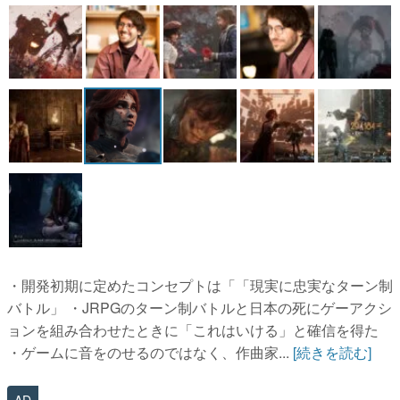
マンガ
女性向け
アプリレビュー
その他
電ファミニコゲーマーとは？
運営：株式会社マレ
・開発初期に定めたコンセプトは「「現実に忠実なターン制
バトル」 ・JRPGのターン制バトルと日本の死にゲーアクシ
ョンを組み合わせたときに「これはいける」と確信を得た
・ゲームに音をのせるのではなく、作曲家...
[続きを読む]
AD