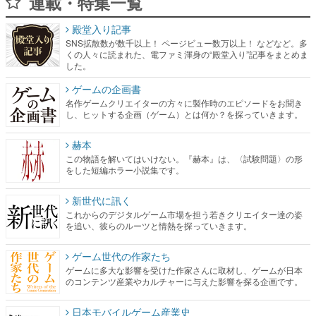
連載・特集一覧
殿堂入り記事
SNS拡散数が数千以上！ ページビュー数万以上！ などなど。多
くの人々に読まれた、電ファミ渾身の“殿堂入り”記事をまとめま
した。
ゲームの企画書
名作ゲームクリエイターの方々に製作時のエピソードをお聞き
し、ヒットする企画（ゲーム）とは何か？を探っていきます。
赫本
この物語を解いてはいけない。『赫本』は、〈試験問題〉の形
をした短編ホラー小説集です。
新世代に訊く
これからのデジタルゲーム市場を担う若きクリエイター達の姿
を追い、彼らのルーツと情熱を探っていきます。
ゲーム世代の作家たち
ゲームに多大な影響を受けた作家さんに取材し、ゲームが日本
のコンテンツ産業やカルチャーに与えた影響を探る企画です。
日本モバイルゲーム産業史