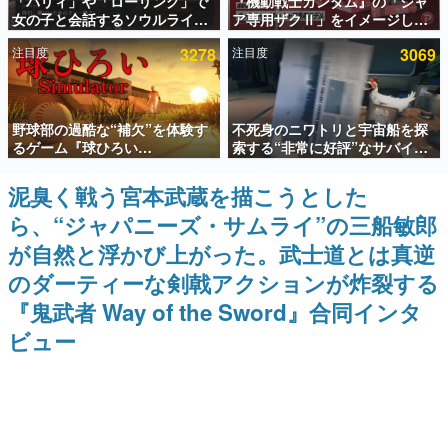
「パリィ」や「ローリング」で
『機動戦士ガンダム』の「シャ
女の子と会話するソウルライク
ア専用ザクⅡ」をイメージした
インタビュー
恋愛ゲーム『小早川さんはソウ
散水ホースリールが予約開始。
注目度
3278
注目度
3069
ルライク』無料公開。返事に失
本体にはシャアのパーソナルマ
連載・特集一覧
敗すると「YOU DIED」
ークやジオン公国軍のエンブレ
ム、型式番号などを配置
殿堂入り記事
野球部の過酷な“補欠”を体験す
不死身のニワトリと宇宙船を探
SNS拡散数が数千以上！ ページビュー数万以上！ などな
ど。多くの人々に読まれた、電ファミ渾身の“殿堂入り”記
るゲーム『球ひろい
索する“非常に好評”なサバイバ
事をまとめました。
Simulator』が「1件」のウィッ
ルゲーム『Breathedge』が無
シュリストをもとにチェコ語に
料で配布中。入手できる期間は8
泥臭く戦う宮本武蔵を描こうとした
ゲームの企画書
対応しSNSで話題に。『キング
月10日まで
名作ゲームクリエイターの方々に製作時のエピソードをお
ら、“ジャパニーズ・サムライ”の三船敏郎
ダム・カム』開発元やチェコの
聞きし、ヒットする企画（ゲーム）とは何か？を探ってい
プロ野球選手から称賛の声
きます。
が自然と浮かび上がった。武士道とは真逆
赫本
のダーティーな剣戟アクションが炸裂する
この物語を解いてはいけない。『赫本』は、〈試験問題〉
『鬼武者 Way of the Sword』合同インタ
の形をした短編ホラー小説集です。
ビュー
新世代に訊く
これからのデジタルゲーム市場を担う若きクリエイター達
の姿を追い、彼らのルーツと情熱を探っていきます。
ゲーム世代の作家たち
ゲームに多大な影響を受けた作家さんに取材し、ゲームが