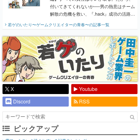
付いてきてくれないか──男の熱意はチーム
解散の危機を救い、『.hack』成功の活路を
開く。業界の快男児・松山 洋に流れる血は
若ゲのいたり〜ゲームクリエイターの青春〜
の記事一覧
『少年ジャンプ』色だった【若ゲのいた
り】
X
Youtube
Discord
RSS
ピックアップ