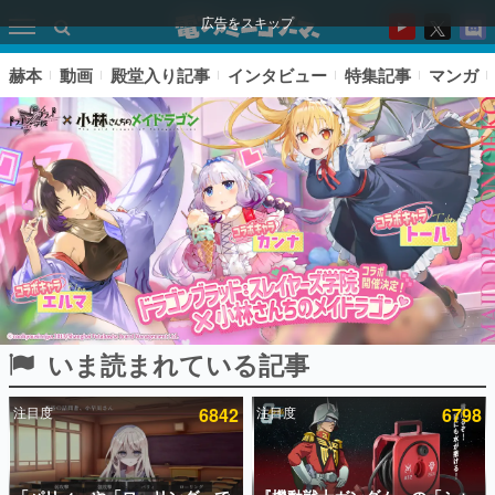
広告をスキップ
赫本
動画
殿堂入り記事
インタビュー
特集記事
マンガ
いま読まれている記事
ピックアップ
注目度
6842
注目度
6798
電ファミのいま読まれている記事ランキング
アプリセール情報