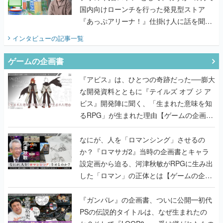
国内向けローンチを行った発見型ストア
『あっぷアリーナ！』仕掛け人に話を聞い
てみた
インタビュー
の記事一覧
ゲームの企画書
『アビス』は、ひとつの奇跡だった──膨大
な開発資料とともに『テイルズ オブ ジ ア
ビス』開発陣に聞く、「生まれた意味を知
るRPG」が生まれた理由【ゲームの企画
書】
なにが、人を「ロマンシング」させるの
か？『ロマサガ2』当時の企画書とキャラ
設定画から迫る、河津秋敏がRPGに生み出
した「ロマン」の正体とは【ゲームの企画
書】
『ガンパレ』の企画書、ついに公開━初代
PSの伝説的タイトルは、なぜ生まれたの