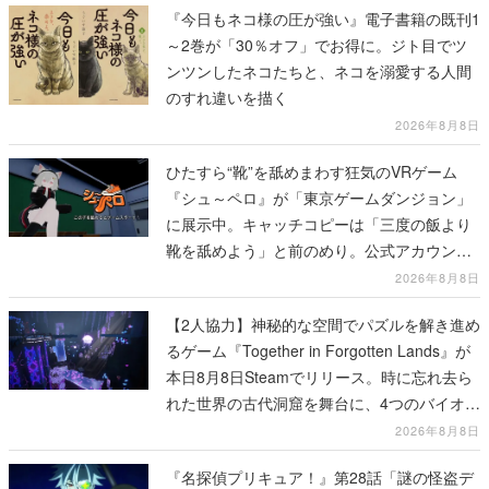
『今日もネコ様の圧が強い』電子書籍の既刊1
～2巻が「30％オフ」でお得に。ジト目でツ
ンツンしたネコたちと、ネコを溺愛する人間
のすれ違いを描く
2026年8月8日
ひたすら“靴”を舐めまわす狂気のVRゲーム
『シュ～ペロ』が「東京ゲームダンジョン」
に展示中。キャッチコピーは「三度の飯より
靴を舐めよう」と前のめり。公式アカウント
も開設され、2026年リリースに向けて開発中
2026年8月8日
【2人協力】神秘的な空間でパズルを解き進め
るゲーム『Together in Forgotten Lands』が
本日8月8日Steamでリリース。時に忘れ去ら
れた世界の古代洞窟を舞台に、4つのバイオー
ムを探索しながら脱出を目指す
2026年8月8日
『名探偵プリキュア！』第28話「謎の怪盗デ