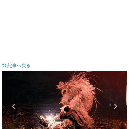
日本のコンテンツ産業やカルチャーに与えた影響を探る企
画です。
日本モバイルゲーム産業史
日本のモバイルゲーム史における主要なトピック・タイト
ルを網羅するほか、開発者へのインタビューや識者による
解説を掲載。約20年の歴史が一望できる決定版！
若ゲのいたり〜ゲームクリエイターの青春〜
『うつヌケ』『ペンと箸』等で知られるマンガ家・田中圭
一先生によるゲーム業界レポートマンガです。
記事へ戻る
なんでゲームは面白い？
ゲーム開発者・hamatsu氏がゲームの魅力を画面や操作の
具体的な形から解き明かしていく、硬派で骨太な評論連載
です。
ゲームが変えた日本語
「経験値」「裏技」「ラスボス」… ゲームにまつわる言葉
の起源や用法の変遷を、コンピューター文化史研究家・タ
イニーP氏が徹底調査。
カテゴリ
特集記事