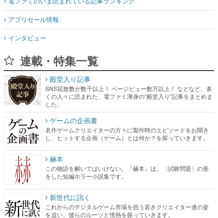
電ファミのいま読まれている記事ランキング
アプリセール情報
インタビュー
連載・特集一覧
殿堂入り記事
SNS拡散数が数千以上！ ページビュー数万以上！ などなど。多
くの人々に読まれた、電ファミ渾身の“殿堂入り”記事をまとめま
した。
ゲームの企画書
名作ゲームクリエイターの方々に製作時のエピソードをお聞き
し、ヒットする企画（ゲーム）とは何か？を探っていきます。
赫本
この物語を解いてはいけない。『赫本』は、〈試験問題〉の形
をした短編ホラー小説集です。
新世代に訊く
これからのデジタルゲーム市場を担う若きクリエイター達の姿
を追い、彼らのルーツと情熱を探っていきます。