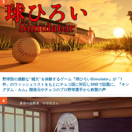
3
野球部の過酷な“補欠”を体験するゲーム『球ひろいSimulator』が「1
件」のウィッシュリストをもとにチェコ語に対応しSNSで話題に。『キン
グダム・カム』開発元やチェコのプロ野球選手から称賛の声
4