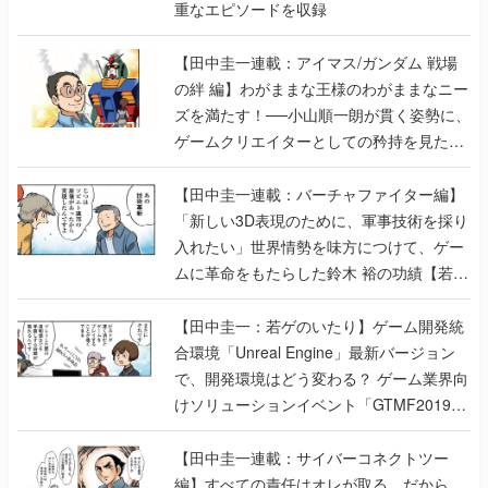
重なエピソードを収録
【田中圭一連載：アイマス/ガンダム 戦場
の絆 編】わがままな王様のわがままなニー
ズを満たす！──小山順一朗が貫く姿勢に、
ゲームクリエイターとしての矜持を見た
【若ゲのいたり最終回】
【田中圭一連載：バーチャファイター編】
「新しい3D表現のために、軍事技術を採り
入れたい」世界情勢を味方につけて、ゲー
ムに革命をもたらした鈴木 裕の功績【若ゲ
のいたり】
【田中圭一：若ゲのいたり】ゲーム開発統
合環境「Unreal Engine」最新バージョン
で、開発環境はどう変わる？ ゲーム業界向
けソリューションイベント「GTMF2019」
に行って、より理解を深めよう【PR】
【田中圭一連載：サイバーコネクトツー
編】すべての責任はオレが取る。だから、