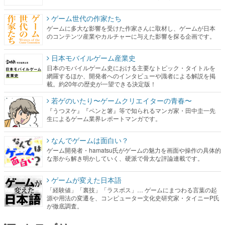
ゲーム世代の作家たち
ゲームに多大な影響を受けた作家さんに取材し、ゲームが日本
のコンテンツ産業やカルチャーに与えた影響を探る企画です。
日本モバイルゲーム産業史
日本のモバイルゲーム史における主要なトピック・タイトルを
網羅するほか、開発者へのインタビューや識者による解説を掲
載。約20年の歴史が一望できる決定版！
若ゲのいたり〜ゲームクリエイターの青春〜
『うつヌケ』『ペンと箸』等で知られるマンガ家・田中圭一先
生によるゲーム業界レポートマンガです。
なんでゲームは面白い？
ゲーム開発者・hamatsu氏がゲームの魅力を画面や操作の具体的
な形から解き明かしていく、硬派で骨太な評論連載です。
ゲームが変えた日本語
「経験値」「裏技」「ラスボス」… ゲームにまつわる言葉の起
源や用法の変遷を、コンピューター文化史研究家・タイニーP氏
が徹底調査。