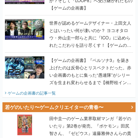
か？そして『LOOP8』へ受け継がれたもの
【ゲームの企画書】
世界が認めるゲームデザイナー・上田文人
とはいったい何が凄いのか？ ヨコオタロ
ウ・外山圭一郎らと共に『ICO』に込めら
れたこだわりを語り尽くす！【ゲームの企
画書】
【ゲームの企画書】『ペルソナ3』を築き
上げたのは反骨心とリスペクトだった。赤
い企画書のもとに集った“愚連隊”がシリー
ズを生まれ変わらせるまで【橋野桂インタ
ビュー】
ゲームの企画書
の記事一覧
若ゲのいたり〜ゲームクリエイターの青春〜
田中圭一のゲーム業界取材マンガ『若ゲの
いたり』第2巻が発売。『ポケモン』田尻
智さん、『ゼビウス』遠藤雅伸さんらの貴