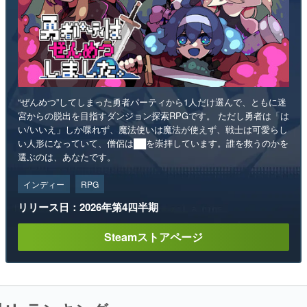
“ぜんめつ”してしまった勇者パーティから1人だけ選んで、ともに迷
宮からの脱出を目指すダンジョン探索RPGです。 ただし勇者は「は
い/いいえ」しか喋れず、魔法使いは魔法が使えず、戦士は可愛らし
い人形になっていて、僧侶は██を崇拝しています。誰を救うのかを
選ぶのは、あなたです。
インディー
RPG
リリース日：2026年第4四半期
Steamストアページ