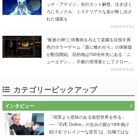
ッチ・アゲイン」先行カット解禁。泣きぼく
ろにモノクル、ミステリアスな姿が映し出さ
れた場面も
2026年8月8日
“船倉の神”に培養肉を与えて楽園を目指す異
色のホラーゲーム『器に喰わせろ』の体験版
が配信開始。目的地は700光年先にある「ニ
ューエデン」、不燃の管理者としてクローン
人間を増やし、加工して神に捧げる
2026年8月8日
カテゴリーピックアップ
インタビュー
「現実より意味のある仮想世界を作る」
──『EVE Online』の生みの親が18年掲げ
続ける”クレイジーな宣言”は、比喩ではな