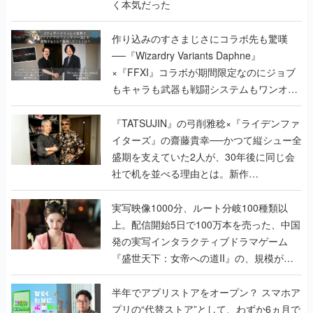
く本気だった
作り込みのすさまじさにコラボ先も驚嘆
──『Wizardry Variants Daphne』
×『FFXI』コラボが期間限定なのにジョブ
もキャラも武器も戦闘システムもワンオフ
で作り込まれた理由を両ディレクターに聞
く
『TATSUJIN』の弓削雅稔×『ライデンファ
イターズ』の齋藤貴幸──かつて縦シュー全
盛期を支えていた2人が、30年後に同じ会
社で机を並べる理由とは。新作
『TATSUJIN EXTREME』で初タッグを組
んだレジェンド2人に訊く開発秘話
実写映像1000分、ルート分岐100種類以
上。配信開始5日で100万本を売った、中国
発の実写インタラクティブドラマゲーム
『盛世天下：女帝への道II』の、規模が違
うこだわりをプロデューサーに聞いた
半年でアプリストアをオープン？ スマホア
プリの“代替ストア”として、わずか6ヵ月で