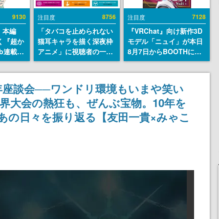
9130
8756
7128
注目度
注目度
』本編
「タバコを止められない
『VRChat』向け新作3D
描く『超か
猫耳キャラを描く深夜枠
モデル「ニュイ」が本日
b連載決
アニメ」に視聴者の一部
8月7日からBOOTHにて
マンガレ
から批判意見。違法薬物
発売。瞳に光る星や感情
コミッ
の使用と思しき描写も含
豊かな表情が、小悪魔か
が掲載ス
めて、BPOが議論を交わ
わいい
年座談会──ワンドリ環境もいまや笑い
話には…
す
界大会の熱狂も、ぜんぶ宝物。10年を
！
あの日々を振り返る【友田一貴×みゃこ