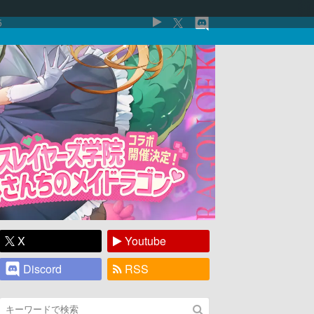
5
X
Youtube
Discord
RSS