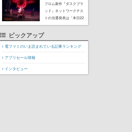
Storeで開催中。無料の大
フロム新作『ダスクブラ
型アップデート「ラスト
ッド』ネットワークテス
ライツ」が配信され、期
トの当選発表は「本日22
間限定の無料プレイや過
時ごろ」。テスト実施は8
去作の無料配布も
月21日～24日
ピックアップ
電ファミのいま読まれている記事ランキング
アプリセール情報
インタビュー