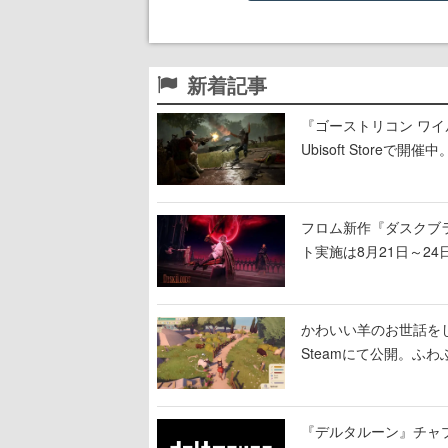
新着記事
『ゴーストリコン ワイ
Ubisoft Stor
の無料プレイや過去作
フロム新作『ダスクブ
ト実施は8月21日～24
かわいい羊のお世話をして理
Steamにて公開。ふ
『デルタルーン』チャ