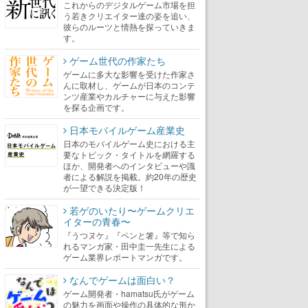
これからのデジタルゲーム市場を担
う若きクリエイター達の姿を追い、
彼らのルーツと情熱を探っていきま
す。
ゲーム世代の作家たち
ゲームに多大な影響を受けた作家さ
んに取材し、ゲームが日本のコンテ
ンツ産業やカルチャーに与えた影響
を探る企画です。
日本モバイルゲーム産業史
日本のモバイルゲーム史における主
要なトピック・タイトルを網羅する
ほか、開発者へのインタビューや識
者による解説を掲載。約20年の歴史
が一望できる決定版！
若ゲのいたり〜ゲームクリエ
イターの青春〜
『うつヌケ』『ペンと箸』等で知ら
れるマンガ家・田中圭一先生による
ゲーム業界レポートマンガです。
なんでゲームは面白い？
ゲーム開発者・hamatsu氏がゲーム
の魅力を画面や操作の具体的な形か