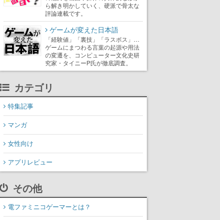
ら解き明かしていく、硬派で骨太な
評論連載です。
ゲームが変えた日本語
「経験値」「裏技」「ラスボス」…
ゲームにまつわる言葉の起源や用法
の変遷を、コンピューター文化史研
究家・タイニーP氏が徹底調査。
カテゴリ
特集記事
マンガ
女性向け
アプリレビュー
その他
電ファミニコゲーマーとは？