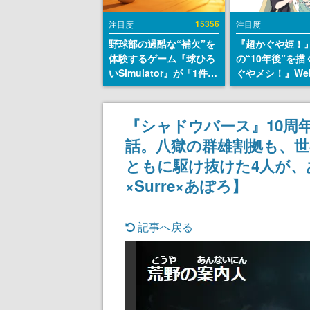
15356
注目度
注目度
野球部の過酷な“補欠”を
『超かぐや姫！
体験するゲーム『球ひろ
の“10年後”を
いSimulator』が「1件」
ぐやメシ！』We
のウィッシュリストをも
定。新たなWeb
とにチェコ語に対応し
ーベル「ビビビ
SNSで話題に。『キング
ク」にて特別話
『シャドウバース』10周
ダム・カム』開発元やチ
タート、あのお
話。八獄の群雄割拠も、世
ェコのプロ野球選手から
まだ続きがある
称賛の声
ともに駆け抜けた4人が、
×Surre×あぽろ】
記事へ戻る