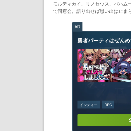
モルディカイ、リノセウス、バハム
で同窓会。語り出せば思い出は止まら
AD
勇者パーティはぜんめ
インディー
RPG