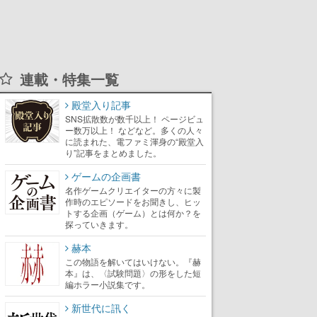
連載・特集一覧
殿堂入り記事
SNS拡散数が数千以上！ ページビュ
ー数万以上！ などなど。多くの人々
に読まれた、電ファミ渾身の“殿堂入
り”記事をまとめました。
ゲームの企画書
名作ゲームクリエイターの方々に製
作時のエピソードをお聞きし、ヒッ
トする企画（ゲーム）とは何か？を
探っていきます。
赫本
この物語を解いてはいけない。『赫
本』は、〈試験問題〉の形をした短
編ホラー小説集です。
新世代に訊く