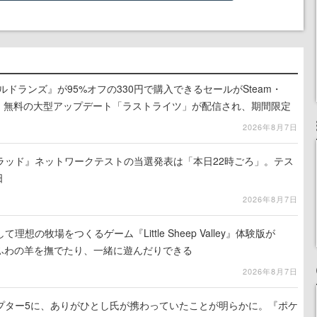
ルドランズ』が95%オフの330円で購入できるセールがSteam・
eで開催中。無料の大型アップデート「ラストライツ」が配信され、期間限定
の無料配布も
2026年8月7日
ラッド』ネットワークテストの当選発表は「本日22時ごろ」。テス
日
2026年8月7日
想の牧場をつくるゲーム『Little Sheep Valley』体験版が
わふわの羊を撫でたり、一緒に遊んだりできる
2026年8月7日
プター5に、ありがひとし氏が携わっていたことが明らかに。『ポケ