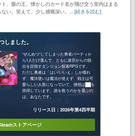
ート、骸の王。懐かしのカード名が飛び交う室内はまる
ない。笑えて、少し感慨深い。...
[続きを読む]
つしました。
“ぜんめつ”してしまった勇者パーティか
ら1人だけ選んで、ともに迷宮からの脱
出を目指すダンジョン探索RPGです。
ただし勇者は「はい/いいえ」しか喋れ
ず、魔法使いは魔法が使えず、戦士は可
愛らしい人形になっていて、僧侶は██を
崇拝しています。誰を救うのかを選ぶの
は、あなたです。
リリース日：2026年第4四半期
Steamストアページ