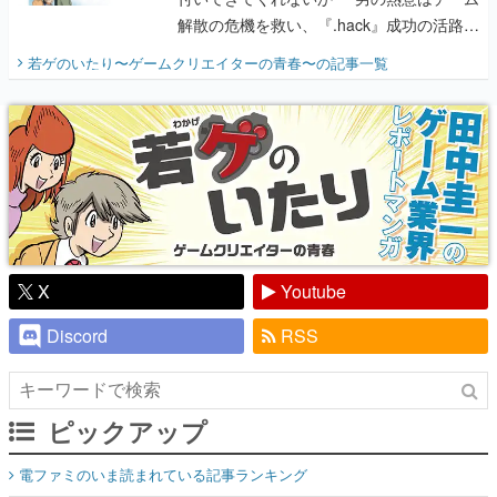
解散の危機を救い、『.hack』成功の活路を
開く。業界の快男児・松山 洋に流れる血は
若ゲのいたり〜ゲームクリエイターの青春〜
の記事一覧
『少年ジャンプ』色だった【若ゲのいた
り】
X
Youtube
Discord
RSS
ピックアップ
電ファミのいま読まれている記事ランキング