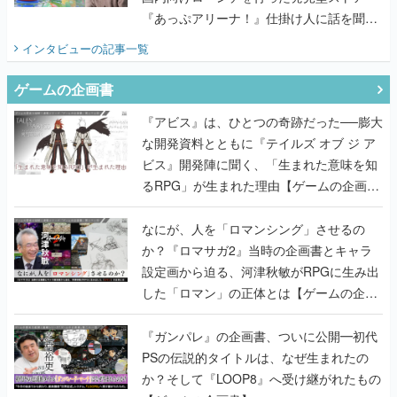
『あっぷアリーナ！』仕掛け人に話を聞い
てみた
インタビュー
の記事一覧
ゲームの企画書
『アビス』は、ひとつの奇跡だった──膨大
な開発資料とともに『テイルズ オブ ジ ア
ビス』開発陣に聞く、「生まれた意味を知
るRPG」が生まれた理由【ゲームの企画
書】
なにが、人を「ロマンシング」させるの
か？『ロマサガ2』当時の企画書とキャラ
設定画から迫る、河津秋敏がRPGに生み出
した「ロマン」の正体とは【ゲームの企画
書】
『ガンパレ』の企画書、ついに公開━初代
PSの伝説的タイトルは、なぜ生まれたの
か？そして『LOOP8』へ受け継がれたもの