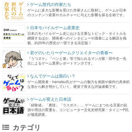
ゲーム世代の作家たち
ゲームに多大な影響を受けた作家さんに取材し、ゲームが日本
のコンテンツ産業やカルチャーに与えた影響を探る企画です。
日本モバイルゲーム産業史
日本のモバイルゲーム史における主要なトピック・タイトルを
網羅するほか、開発者へのインタビューや識者による解説を掲
載。約20年の歴史が一望できる決定版！
若ゲのいたり〜ゲームクリエイターの青春〜
『うつヌケ』『ペンと箸』等で知られるマンガ家・田中圭一先
生によるゲーム業界レポートマンガです。
なんでゲームは面白い？
ゲーム開発者・hamatsu氏がゲームの魅力を画面や操作の具体的
な形から解き明かしていく、硬派で骨太な評論連載です。
ゲームが変えた日本語
「経験値」「裏技」「ラスボス」… ゲームにまつわる言葉の起
源や用法の変遷を、コンピューター文化史研究家・タイニーP氏
が徹底調査。
カテゴリ