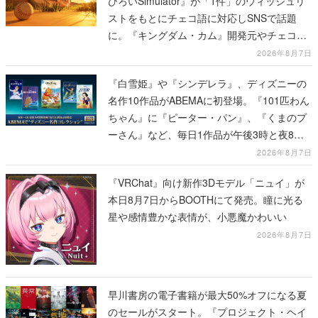
ひろいSimulator』が「1件」のウィッシュリ
ストをもとにチェコ語に対応しSNSで話題
に。『キングダム・カム』開発元やチェコの
プロ野球選手から称賛の声
2026年8月7日
『白雪姫』や『シンデレラ』、ディズニーの
名作10作品がABEMAに初登場。『101匹わん
ちゃん』に『ピーター・パン』、『くまのプ
ーさん』など、毎日1作品が午後3時と夜8時
に2回放送
2026年8月7日
『VRChat』向け新作3Dモデル「ニュイ」が
本日8月7日からBOOTHにて発売。瞳に光る
星や感情豊かな表情が、小悪魔かわいい
2026年8月7日
早川書房の電子書籍が最大50%オフになる夏
のセールがスタート。『プロジェクト・ヘイ