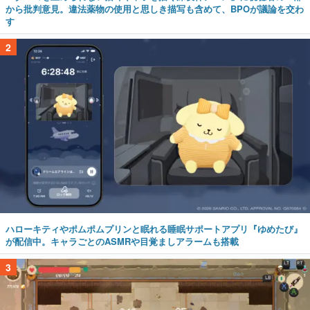
から批判意見。違法薬物の使用と思しき描写も含めて、BPOが議論を交わ
す
2
ハローキティやポムポムプリンと眠れる睡眠サポートアプリ『ゆめたび』
が配信中。キャラごとのASMRや目覚ましアラームも搭載
3