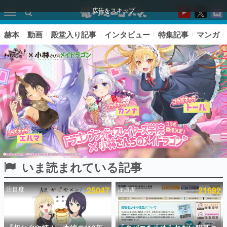
広告をスキップ
赫本
動画
殿堂入り記事
インタビュー
特集記事
マンガ
いま読まれている記事
ピックアップ
注目度
25047
注目度
21692
電ファミのいま読まれている記事ランキング
アプリセール情報