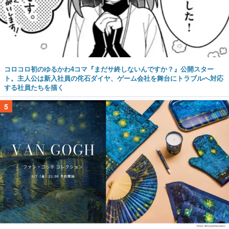
コロコロ初のゆるかわ4コマ『まだサ終しないんですか？』公開スター
ト。主人公は新入社員の侘石ダイヤ、ゲーム会社を舞台にトラブルへ対応
する社員たちを描く
5