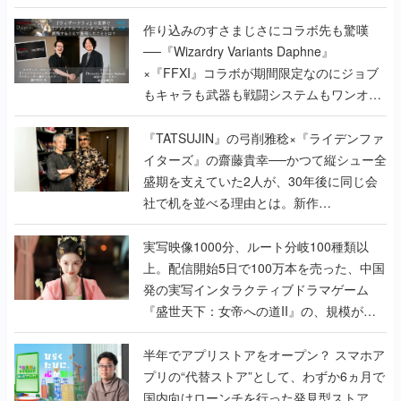
作り込みのすさまじさにコラボ先も驚嘆
──『Wizardry Variants Daphne』
×『FFXI』コラボが期間限定なのにジョブ
もキャラも武器も戦闘システムもワンオフ
で作り込まれた理由を両ディレクターに聞
く
『TATSUJIN』の弓削雅稔×『ライデンファ
イターズ』の齋藤貴幸──かつて縦シュー全
盛期を支えていた2人が、30年後に同じ会
社で机を並べる理由とは。新作
『TATSUJIN EXTREME』で初タッグを組
んだレジェンド2人に訊く開発秘話
実写映像1000分、ルート分岐100種類以
上。配信開始5日で100万本を売った、中国
発の実写インタラクティブドラマゲーム
『盛世天下：女帝への道II』の、規模が違
うこだわりをプロデューサーに聞いた
半年でアプリストアをオープン？ スマホア
プリの“代替ストア”として、わずか6ヵ月で
国内向けローンチを行った発見型ストア