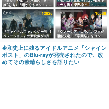
『超かぐや姫！』本編の“10年
「タバコを止められない猫耳キ
後”を描く『超かぐやメシ！』
ャラを描く深夜枠アニメ」に視
インタビュー
Web連載決定。新たなWebマン
聴者の一部から批判意見。違法
注目度
12826
注目度
10538
ガレーベル「ビビビコミック」
薬物の使用と思しき描写も含め
連載・特集一覧
にて特別話が掲載スタート、あ
て、BPOが議論を交わす
のお話には…まだ続きがある！
殿堂入り記事
『ファイナルファンタジーⅦ リ
『グノーシア』コラボカフェが
SNS拡散数が数千以上！ ページビュー数万以上！ などな
ど。多くの人々に読まれた、電ファミ渾身の“殿堂入り”記
ベレーション』の新映像が8月
開催決定。「学園祭」をコンセ
事をまとめました。
26日早朝に公開へ。『FF7』リ
プトに、模擬店やセツやSQ、ラ
メイクシリーズの完結編、
キオたちが学祭バンドを楽しむ
令和史上に残るアイドルアニメ「シャイン
ゲームの企画書
「gamescom」のオープニング
様子を切り取った新グッズが展
名作ゲームクリエイターの方々に製作時のエピソードをお
ポスト」のBlu-rayが発売されたので、改
ナイトライブにてディレクター
開
聞きし、ヒットする企画（ゲーム）とは何か？を探ってい
の浜口直樹氏が登壇する予定
きます。
めてその素晴らしさを語りたい
赫本
この物語を解いてはいけない。『赫本』は、〈試験問題〉
の形をした短編ホラー小説集です。
新世代に訊く
これからのデジタルゲーム市場を担う若きクリエイター達
の姿を追い、彼らのルーツと情熱を探っていきます。
ゲーム世代の作家たち
ゲームに多大な影響を受けた作家さんに取材し、ゲームが