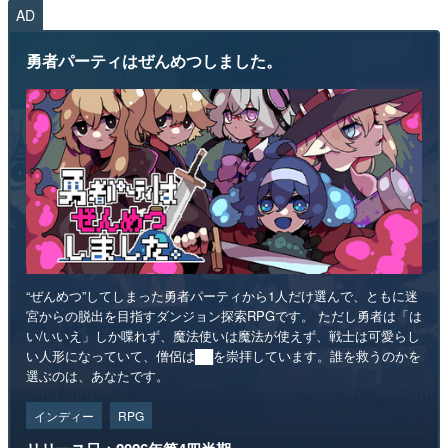
AD
勇者パーティはぜんめつしました。
“ぜんめつ”してしまった勇者パーティから1人だけ選んで、ともに迷
宮からの脱出を目指すダンジョン探索RPGです。 ただし勇者は「は
い/いいえ」しか喋れず、魔法使いは魔法が使えず、戦士は可愛らし
い人形になっていて、僧侶は██を崇拝しています。誰を救うのかを
選ぶのは、あなたです。
インディー
RPG