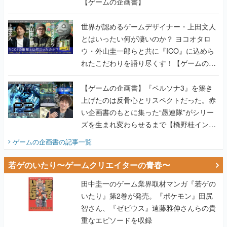
【ゲームの企画書】
世界が認めるゲームデザイナー・上田文人
とはいったい何が凄いのか？ ヨコオタロ
ウ・外山圭一郎らと共に『ICO』に込めら
れたこだわりを語り尽くす！【ゲームの企
画書】
【ゲームの企画書】『ペルソナ3』を築き
上げたのは反骨心とリスペクトだった。赤
い企画書のもとに集った“愚連隊”がシリー
ズを生まれ変わらせるまで【橋野桂インタ
ビュー】
ゲームの企画書
の記事一覧
若ゲのいたり〜ゲームクリエイターの青春〜
田中圭一のゲーム業界取材マンガ『若ゲの
いたり』第2巻が発売。『ポケモン』田尻
智さん、『ゼビウス』遠藤雅伸さんらの貴
重なエピソードを収録