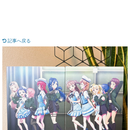
日本のコンテンツ産業やカルチャーに与えた影響を探る企
画です。
日本モバイルゲーム産業史
日本のモバイルゲーム史における主要なトピック・タイト
ルを網羅するほか、開発者へのインタビューや識者による
解説を掲載。約20年の歴史が一望できる決定版！
記事へ戻る
若ゲのいたり〜ゲームクリエイターの青春〜
『うつヌケ』『ペンと箸』等で知られるマンガ家・田中圭
一先生によるゲーム業界レポートマンガです。
なんでゲームは面白い？
ゲーム開発者・hamatsu氏がゲームの魅力を画面や操作の
具体的な形から解き明かしていく、硬派で骨太な評論連載
です。
ゲームが変えた日本語
「経験値」「裏技」「ラスボス」… ゲームにまつわる言葉
の起源や用法の変遷を、コンピューター文化史研究家・タ
イニーP氏が徹底調査。
カテゴリ
特集記事