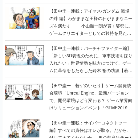
【田中圭一連載：アイマス/ガンダム 戦場
の絆 編】わがままな王様のわがままなニー
ズを満たす！──小山順一朗が貫く姿勢に、
ゲームクリエイターとしての矜持を見た
【若ゲのいたり最終回】
【田中圭一連載：バーチャファイター編】
「新しい3D表現のために、軍事技術を採り
入れたい」世界情勢を味方につけて、ゲー
ムに革命をもたらした鈴木 裕の功績【若ゲ
のいたり】
【田中圭一：若ゲのいたり】ゲーム開発統
合環境「Unreal Engine」最新バージョン
で、開発環境はどう変わる？ ゲーム業界向
けソリューションイベント「GTMF2019」
に行って、より理解を深めよう【PR】
【田中圭一連載：サイバーコネクトツー
編】すべての責任はオレが取る。だから、
付いてきてくれないか──男の熱意はチーム