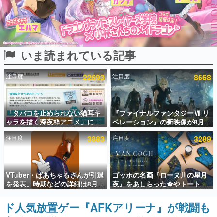
インタビュー
連載・特集一覧
いま読まれている記事
殿堂入り記事
SNS拡散数が数千以上！ ページビュー数万以上！ などな
ど。多くの人々に読まれた、電ファミ渾身の“殿堂入り”記
注目度
22693
注目度
8668
事をまとめました。
ゲームの企画書
名作ゲームクリエイターの方々に製作時のエピソードをお
聞きし、ヒットする企画（ゲーム）とは何か？を探ってい
「タバコを止められない猫耳キ
『ファイナルファンタジーⅦ リ
きます。
ャラを描く深夜枠アニメ」に視
ベレーション』の新映像が8月
聴者の一部から批判意見。違法
26日早朝に公開へ。『FF7』リ
赫本
注目度
3883
注目度
3289
薬物の使用と思しき描写も含め
メイクシリーズの完結編、
この物語を解いてはいけない。『赫本』は、〈試験問題〉
て、BPOが議論を交わす
「gamescom」のオープニング
の形をした短編ホラー小説集です。
ナイトライブにてディレクター
の浜口直樹氏が登壇する予定
新世代に訊く
VTuber・ばあちゃるさんが引退
ゴッホの名画『ローヌ川の星月
これからのデジタルゲーム市場を担う若きクリエイター達
を発表。時期などの詳細は8月9
夜』をあしらった傘やトートバ
の姿を追い、彼らのルーツと情熱を探っていきます。
日15時からの配信で説明
ッグなどが登場。8月7日21時よ
り2日間限定で予約販売
ド人気放置ゲー『AFKアリーナ』が戦闘も
ゲーム世代の作家たち
ゲームに多大な影響を受けた作家さんに取材し、ゲームが