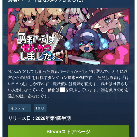
“ぜんめつ”してしまった勇者パーティから1人だけ選んで、ともに迷
宮からの脱出を目指すダンジョン探索RPGです。 ただし勇者は「は
い/いいえ」しか喋れず、魔法使いは魔法が使えず、戦士は可愛らし
い人形になっていて、僧侶は██を崇拝しています。誰を救うのかを
選ぶのは、あなたです。
インディー
RPG
リリース日：2026年第4四半期
Steamストアページ