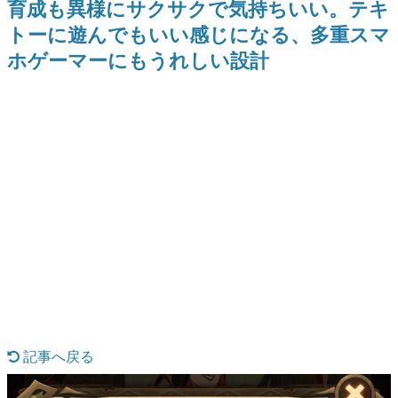
育成も異様にサクサクで気持ちいい。テキ
日本のコンテンツ産業やカルチャーに与えた影響を探る企
トーに遊んでもいい感じになる、多重スマ
画です。
ホゲーマーにもうれしい設計
日本モバイルゲーム産業史
日本のモバイルゲーム史における主要なトピック・タイト
ルを網羅するほか、開発者へのインタビューや識者による
解説を掲載。約20年の歴史が一望できる決定版！
若ゲのいたり〜ゲームクリエイターの青春〜
『うつヌケ』『ペンと箸』等で知られるマンガ家・田中圭
一先生によるゲーム業界レポートマンガです。
なんでゲームは面白い？
ゲーム開発者・hamatsu氏がゲームの魅力を画面や操作の
具体的な形から解き明かしていく、硬派で骨太な評論連載
です。
ゲームが変えた日本語
「経験値」「裏技」「ラスボス」… ゲームにまつわる言葉
の起源や用法の変遷を、コンピューター文化史研究家・タ
イニーP氏が徹底調査。
カテゴリ
記事へ戻る
特集記事