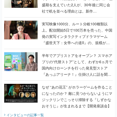
盛期を支えていた2人が、30年後に同じ会
社で机を並べる理由とは。新作
『TATSUJIN EXTREME』で初タッグを組
んだレジェンド2人に訊く開発秘話
実写映像1000分、ルート分岐100種類以
上。配信開始5日で100万本を売った、中国
発の実写インタラクティブドラマゲーム
『盛世天下：女帝への道II』の、規模が違
うこだわりをプロデューサーに聞いた
半年でアプリストアをオープン？ スマホア
プリの“代替ストア”として、わずか6ヵ月で
国内向けローンチを行った発見型ストア
『あっぷアリーナ！』仕掛け人に話を聞い
てみた
なぜ “あの花王” がホラーゲームを作ること
になったのか？ 敵に見つからないようにマ
ジックリンでこっそり掃除する『しずかな
おそうじ』が生まれるまで【開発座談会】
インタビュー
の記事一覧