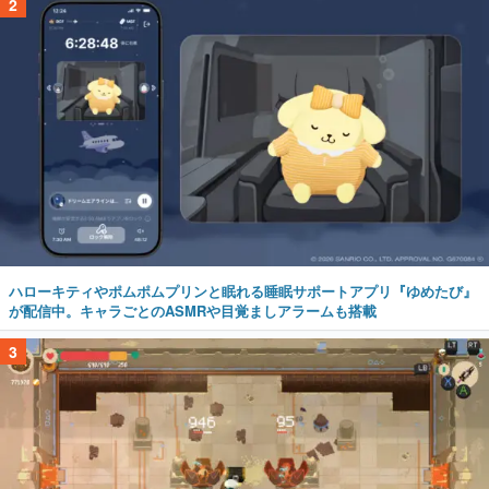
2
ハローキティやポムポムプリンと眠れる睡眠サポートアプリ『ゆめたび』
が配信中。キャラごとのASMRや目覚ましアラームも搭載
3