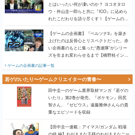
とはいったい何が凄いのか？ ヨコオタロ
ウ・外山圭一郎らと共に『ICO』に込めら
れたこだわりを語り尽くす！【ゲームの企
画書】
【ゲームの企画書】『ペルソナ3』を築き
上げたのは反骨心とリスペクトだった。赤
い企画書のもとに集った“愚連隊”がシリー
ズを生まれ変わらせるまで【橋野桂インタ
ビュー】
ゲームの企画書
の記事一覧
若ゲのいたり〜ゲームクリエイターの青春〜
田中圭一のゲーム業界取材マンガ『若ゲの
いたり』第2巻が発売。『ポケモン』田尻
智さん、『ゼビウス』遠藤雅伸さんらの貴
重なエピソードを収録
【田中圭一連載：アイマス/ガンダム 戦場
の絆 編】わがままな王様のわがままなニー