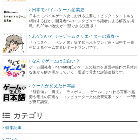
日本モバイルゲーム産業史
日本のモバイルゲーム史における主要なトピック・タイトルを
網羅するほか、開発者へのインタビューや識者による解説を掲
載。約20年の歴史が一望できる決定版！
若ゲのいたり〜ゲームクリエイターの青春〜
『うつヌケ』『ペンと箸』等で知られるマンガ家・田中圭一先
生によるゲーム業界レポートマンガです。
なんでゲームは面白い？
ゲーム開発者・hamatsu氏がゲームの魅力を画面や操作の具体的
な形から解き明かしていく、硬派で骨太な評論連載です。
ゲームが変えた日本語
「経験値」「裏技」「ラスボス」… ゲームにまつわる言葉の起
源や用法の変遷を、コンピューター文化史研究家・タイニーP氏
が徹底調査。
カテゴリ
特集記事
マンガ