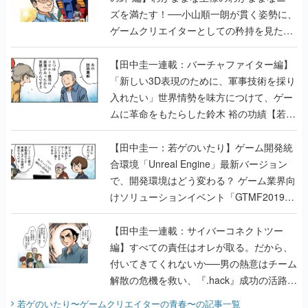
ズを満たす！──小山順一朗が貫く姿勢に、
ゲームクリエイターとしての矜持を見た
【若ゲのいたり最終回】
【田中圭一連載：バーチャファイター編】
「新しい3D表現のために、軍事技術を採り
入れたい」世界情勢を味方につけて、ゲー
ムに革命をもたらした鈴木 裕の功績【若ゲ
のいたり】
【田中圭一：若ゲのいたり】ゲーム開発統
合環境「Unreal Engine」最新バージョン
で、開発環境はどう変わる？ ゲーム業界向
けソリューションイベント「GTMF2019」
に行って、より理解を深めよう【PR】
【田中圭一連載：サイバーコネクトツー
編】すべての責任はオレが取る。だから、
付いてきてくれないか──男の熱意はチーム
解散の危機を救い、『.hack』成功の活路を
開く。業界の快男児・松山 洋に流れる血は
若ゲのいたり〜ゲームクリエイターの青春〜
の記事一覧