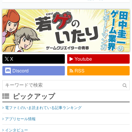
『少年ジャンプ』色だった【若ゲのいた
り】
X
Youtube
Discord
RSS
ピックアップ
電ファミのいま読まれている記事ランキング
アプリセール情報
インタビュー