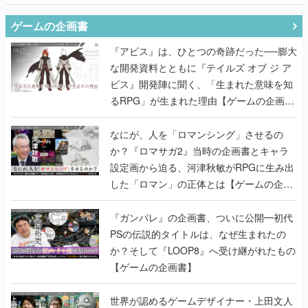
ゲームの企画書
『アビス』は、ひとつの奇跡だった──膨大
な開発資料とともに『テイルズ オブ ジ ア
ビス』開発陣に聞く、「生まれた意味を知
るRPG」が生まれた理由【ゲームの企画
書】
なにが、人を「ロマンシング」させるの
か？『ロマサガ2』当時の企画書とキャラ
設定画から迫る、河津秋敏がRPGに生み出
した「ロマン」の正体とは【ゲームの企画
書】
『ガンパレ』の企画書、ついに公開━初代
PSの伝説的タイトルは、なぜ生まれたの
か？そして『LOOP8』へ受け継がれたもの
【ゲームの企画書】
世界が認めるゲームデザイナー・上田文人