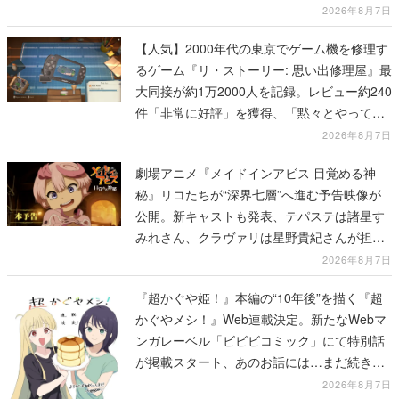
2026年8月7日
【人気】2000年代の東京でゲーム機を修理す
るゲーム『リ・ストーリー: 思い出修理屋』最
大同接が約1万2000人を記録。レビュー約240
件「非常に好評」を獲得、「黙々とやってし
まった」などの声が相次ぐ
2026年8月7日
劇場アニメ『メイドインアビス 目覚める神
秘』リコたちが“深界七層”へ進む予告映像が
公開。新キャストも発表、テパステは諸星す
みれさん、クラヴァリは星野貴紀さんが担当
する
2026年8月7日
『超かぐや姫！』本編の“10年後”を描く『超
かぐやメシ！』Web連載決定。新たなWebマ
ンガレーベル「ビビビコミック」にて特別話
が掲載スタート、あのお話には…まだ続きが
ある！
2026年8月7日