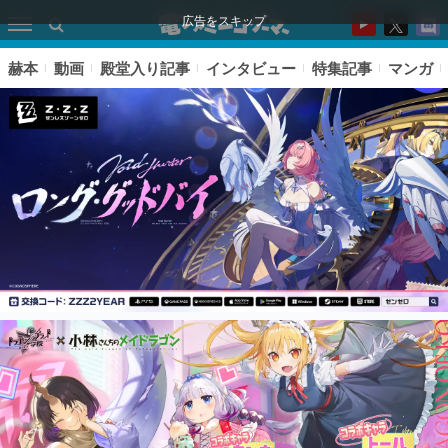
広告をスキップ
赫本
動画
殿堂入り記事
インタビュー
特集記事
マンガ
ピックアップ
電ファミのいま読まれている記事ランキング
アプリセール情報