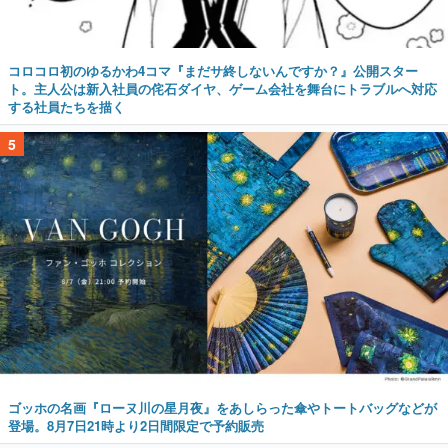
コロコロ初のゆるかわ4コマ『まだサ終しないんですか？』公開スター
ト。主人公は新入社員の侘石ダイヤ、ゲーム会社を舞台にトラブルへ対応
する社員たちを描く
5
ゴッホの名画『ローヌ川の星月夜』をあしらった傘やトートバッグなどが
登場。8月7日21時より2日間限定で予約販売