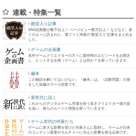
連載・特集一覧
殿堂入り記事
SNS拡散数が数千以上！ ページビュー数万以上！ などなど。多
くの人々に読まれた、電ファミ渾身の“殿堂入り”記事をまとめま
した。
ゲームの企画書
名作ゲームクリエイターの方々に製作時のエピソードをお聞き
し、ヒットする企画（ゲーム）とは何か？を探っていきます。
赫本
この物語を解いてはいけない。『赫本』は、〈試験問題〉の形
をした短編ホラー小説集です。
新世代に訊く
これからのデジタルゲーム市場を担う若きクリエイター達の姿
を追い、彼らのルーツと情熱を探っていきます。
ゲーム世代の作家たち
ゲームに多大な影響を受けた作家さんに取材し、ゲームが日本
のコンテンツ産業やカルチャーに与えた影響を探る企画です。