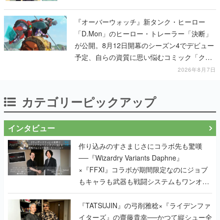
『オーバーウォッチ』新タンク・ヒーロー
「D.Mon」のヒーロー・トレーラー「決断」
が公開。8月12日開幕のシーズン4でデビュー
予定、自らの資質に思い悩むコミック「クロ
スロード」の朗読動画も公開
2026年8月7日
カテゴリーピックアップ
インタビュー
作り込みのすさまじさにコラボ先も驚嘆
──『Wizardry Variants Daphne』
×『FFXI』コラボが期間限定なのにジョブ
もキャラも武器も戦闘システムもワンオフ
で作り込まれた理由を両ディレクターに聞
く
『TATSUJIN』の弓削雅稔×『ライデンファ
イターズ』の齋藤貴幸──かつて縦シュー全