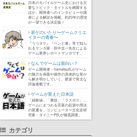
日本のモバイルゲーム史における主
要なトピック・タイトルを網羅する
ほか、開発者へのインタビューや識
者による解説を掲載。約20年の歴史
が一望できる決定版！
若ゲのいたり〜ゲームクリエ
イターの青春〜
『うつヌケ』『ペンと箸』等で知ら
れるマンガ家・田中圭一先生による
ゲーム業界レポートマンガです。
なんでゲームは面白い？
ゲーム開発者・hamatsu氏がゲーム
の魅力を画面や操作の具体的な形か
ら解き明かしていく、硬派で骨太な
評論連載です。
ゲームが変えた日本語
「経験値」「裏技」「ラスボス」…
ゲームにまつわる言葉の起源や用法
の変遷を、コンピューター文化史研
究家・タイニーP氏が徹底調査。
カテゴリ