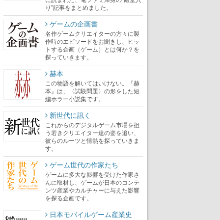
り”記事をまとめました。
ゲームの企画書
名作ゲームクリエイターの方々に製
作時のエピソードをお聞きし、ヒッ
トする企画（ゲーム）とは何か？を
探っていきます。
赫本
この物語を解いてはいけない。『赫
本』は、〈試験問題〉の形をした短
編ホラー小説集です。
新世代に訊く
これからのデジタルゲーム市場を担
う若きクリエイター達の姿を追い、
彼らのルーツと情熱を探っていきま
す。
ゲーム世代の作家たち
ゲームに多大な影響を受けた作家さ
んに取材し、ゲームが日本のコンテ
ンツ産業やカルチャーに与えた影響
を探る企画です。
日本モバイルゲーム産業史