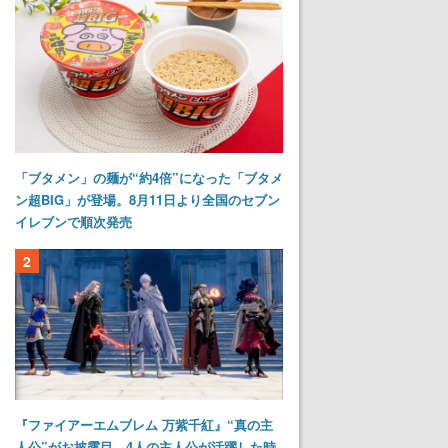
「ブタメン」の麺が“約4倍”になった「ブタメ
ン超BIG」が登場。8月11日より全国のセブン
イレブンで順次発売
2
『ファイアーエムブレム 万紫千紅』“真の主
人公”がお披露目。4人の主人公が活躍した時