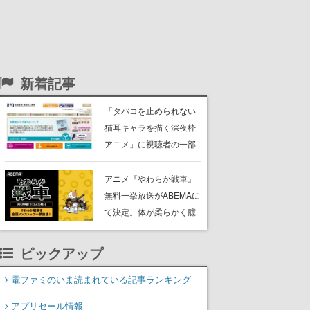
新着記事
「タバコを止められない
猫耳キャラを描く深夜枠
アニメ」に視聴者の一部
から批判意見。違法薬物
の使用と思わしき描写も
アニメ『やわらか戦車』
含めて、BPOが議論を交
無料一挙放送がABEMAに
わす
て決定。体が柔らかく臆
病な謎の兵器「やわらか
戦車」と仲間たちが巻き
ピックアップ
起こす出来事を描いた脱
力系コメディ
電ファミのいま読まれている記事ランキング
アプリセール情報