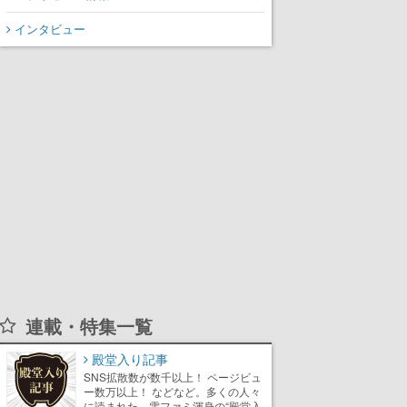
インタビュー
連載・特集一覧
殿堂入り記事
SNS拡散数が数千以上！ ページビュ
ー数万以上！ などなど。多くの人々
に読まれた、電ファミ渾身の“殿堂入