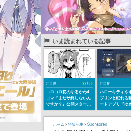
いま読まれている記事
29106
注目度
注目度
コロコロ初のゆるかわ4
ハローキティや
コマ『まだサ終しないん
プリンと眠れる
ですか？』公開スター
ートアプリ『ゆ
ト。主人公は新入社員の
が配信中。キャ
侘石ダイヤ、ゲーム会社
ASMRや目覚ま
を舞台にトラブルへ対応
ムも搭載
Sponsored
ホーム
特集記事
する社員たちを描く