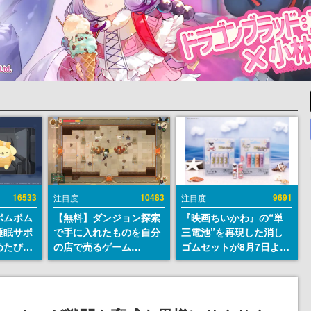
16533
10483
9691
注目度
注目度
ポムポム
【無料】ダンジョン探索
『映画ちいかわ』の“単
睡眠サポ
で手に入れたものを自分
三電池”を再現した消し
めたび』
の店で売るゲーム
ゴムセットが8月7日より
ラごとの
『Moonlighter』が
発売決定。公式は「在っ
しアラー
Steamにて無料配布中！
たものを 消しながら い
続編『Moonlighter 2』
つかなくなる 永遠のいの
の9月2日正式リリースを
ち」と紹介