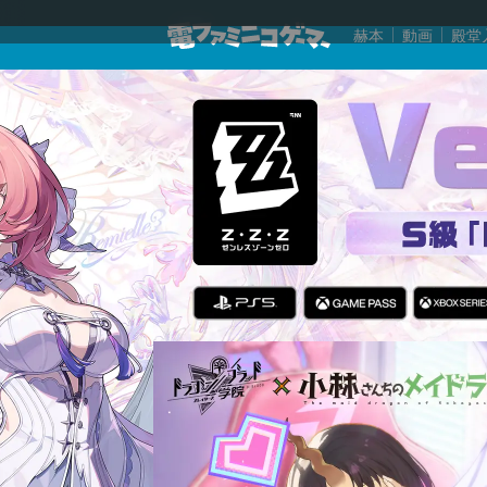
赫本
動画
殿堂