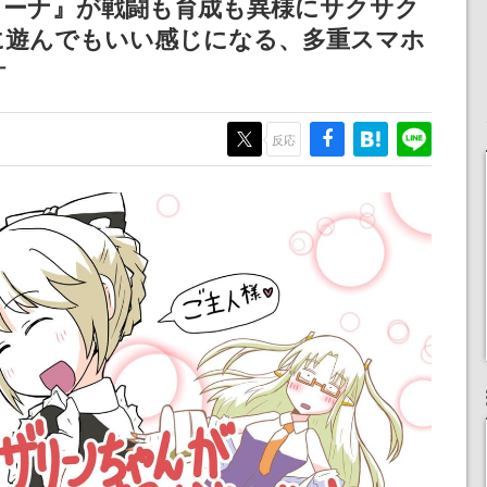
リーナ』が戦闘も育成も異様にサクサク
記念したキャンペーン
に遊んでもいい感じになる、多重スマホ
計
反応