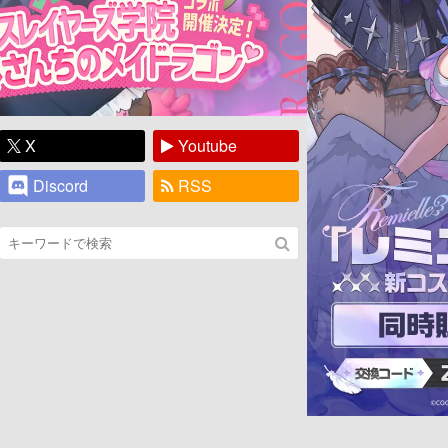
X
Youtube
Discord
RSS