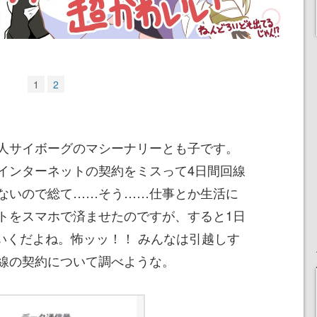
1
2
人サイボーグのマシーナリーとも子です。
インターネットの契約をミスって4日間回線
ないので総て……そう……仕事とか生活に
トをスマホで済ませたのですが、すると1日
ていくだよね。怖ッッ！！ みんなは引越しす
線の契約について調べような。