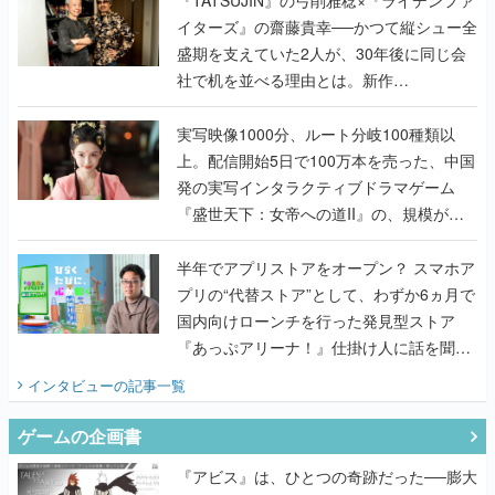
『TATSUJIN』の弓削雅稔×『ライデンファ
イターズ』の齋藤貴幸──かつて縦シュー全
盛期を支えていた2人が、30年後に同じ会
社で机を並べる理由とは。新作
『TATSUJIN EXTREME』で初タッグを組
んだレジェンド2人に訊く開発秘話
実写映像1000分、ルート分岐100種類以
上。配信開始5日で100万本を売った、中国
発の実写インタラクティブドラマゲーム
『盛世天下：女帝への道II』の、規模が違
うこだわりをプロデューサーに聞いた
半年でアプリストアをオープン？ スマホア
プリの“代替ストア”として、わずか6ヵ月で
国内向けローンチを行った発見型ストア
『あっぷアリーナ！』仕掛け人に話を聞い
てみた
インタビュー
の記事一覧
ゲームの企画書
『アビス』は、ひとつの奇跡だった──膨大