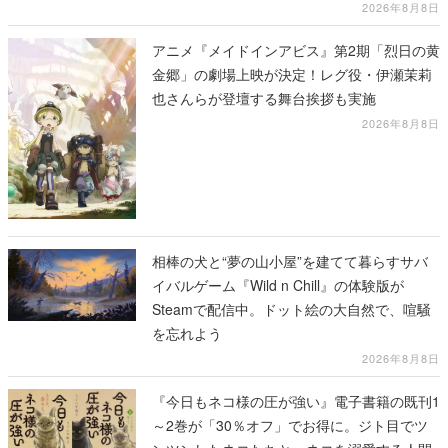
2026年8月8日
アニメ『メイドインアビス』第2期「烈日の黄
金郷」の劇場上映が決定！レグ役・伊瀬茉莉
也さんらが登壇する舞台挨拶も実施
2026年8月8日
相棒の犬と“夢の山小屋”を建てて暮らすサバ
イバルゲーム『Wild n Chill』の体験版が
Steamで配信中。ドット絵の大自然で、喧騒
を忘れよう
2026年8月8日
『今日もネコ様の圧が強い』電子書籍の既刊1
～2巻が「30％オフ」でお得に。ジト目でツ