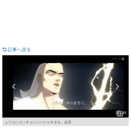
日本のコンテンツ産業やカルチャーに与えた影響を探る企
画です。
日本モバイルゲーム産業史
日本のモバイルゲーム史における主要なトピック・タイト
ルを網羅するほか、開発者へのインタビューや識者による
解説を掲載。約20年の歴史が一望できる決定版！
若ゲのいたり〜ゲームクリエイターの青春〜
『うつヌケ』『ペンと箸』等で知られるマンガ家・田中圭
記事へ戻る
一先生によるゲーム業界レポートマンガです。
なんでゲームは面白い？
ゲーム開発者・hamatsu氏がゲームの魅力を画面や操作の
具体的な形から解き明かしていく、硬派で骨太な評論連載
です。
ゲームが変えた日本語
「経験値」「裏技」「ラスボス」… ゲームにまつわる言葉
の起源や用法の変遷を、コンピューター文化史研究家・タ
イニーP氏が徹底調査。
24 / 45
カテゴリ
ふつうにカッチョいいバトルすぎる。必見
特集記事