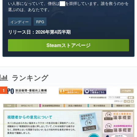
い人形になっていて、僧侶は██を崇拝しています。誰を救うのかを
選ぶのは、あなたです。
インディー
RPG
リリース日：2026年第4四半期
Steamストアページ
ランキング
1