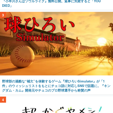
『小早川さんはソウルライク』無料公開。返事に失敗すると「YOU
DIED」
3
野球部の過酷な“補欠”を体験するゲーム『球ひろいSimulator』が「1
件」のウィッシュリストをもとにチェコ語に対応しSNSで話題に。『キン
グダム・カム』開発元やチェコのプロ野球選手から称賛の声
4