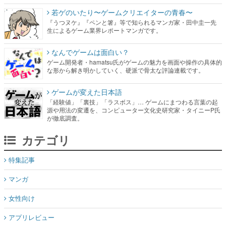
若ゲのいたり〜ゲームクリエイターの青春〜
『うつヌケ』『ペンと箸』等で知られるマンガ家・田中圭一先
生によるゲーム業界レポートマンガです。
なんでゲームは面白い？
ゲーム開発者・hamatsu氏がゲームの魅力を画面や操作の具体的
な形から解き明かしていく、硬派で骨太な評論連載です。
ゲームが変えた日本語
「経験値」「裏技」「ラスボス」… ゲームにまつわる言葉の起
源や用法の変遷を、コンピューター文化史研究家・タイニーP氏
が徹底調査。
カテゴリ
特集記事
マンガ
女性向け
アプリレビュー