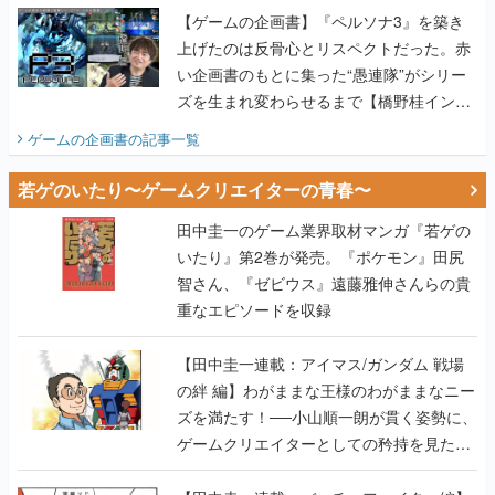
【ゲームの企画書】『ペルソナ3』を築き
上げたのは反骨心とリスペクトだった。赤
い企画書のもとに集った“愚連隊”がシリー
ズを生まれ変わらせるまで【橋野桂インタ
ビュー】
ゲームの企画書
の記事一覧
若ゲのいたり〜ゲームクリエイターの青春〜
田中圭一のゲーム業界取材マンガ『若ゲの
いたり』第2巻が発売。『ポケモン』田尻
智さん、『ゼビウス』遠藤雅伸さんらの貴
重なエピソードを収録
【田中圭一連載：アイマス/ガンダム 戦場
の絆 編】わがままな王様のわがままなニー
ズを満たす！──小山順一朗が貫く姿勢に、
ゲームクリエイターとしての矜持を見た
【若ゲのいたり最終回】