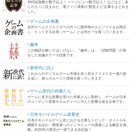
SNS拡散数が数千以上！ ページビュー数万以上！ などなど。多
くの人々に読まれた、電ファミ渾身の“殿堂入り”記事をまとめま
した。
ゲームの企画書
名作ゲームクリエイターの方々に製作時のエピソードをお聞き
し、ヒットする企画（ゲーム）とは何か？を探っていきます。
赫本
この物語を解いてはいけない。『赫本』は、〈試験問題〉の形
をした短編ホラー小説集です。
新世代に訊く
これからのデジタルゲーム市場を担う若きクリエイター達の姿
を追い、彼らのルーツと情熱を探っていきます。
ゲーム世代の作家たち
ゲームに多大な影響を受けた作家さんに取材し、ゲームが日本
のコンテンツ産業やカルチャーに与えた影響を探る企画です。
日本モバイルゲーム産業史
日本のモバイルゲーム史における主要なトピック・タイトルを
網羅するほか、開発者へのインタビューや識者による解説を掲
載。約20年の歴史が一望できる決定版！