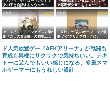
「パリィ」や「ローリング」で
『機動戦士ガンダム』の「シャ
女の子と会話するソウルライク
ア専用ザクⅡ」をイメージした
インタビュー
恋愛ゲーム『小早川さんはソウ
散水ホースリールが予約開始。
注目度
2937
注目度
2134
ルライク』無料公開。返事に失
本体にはシャアのパーソナルマ
連載・特集一覧
敗すると「YOU DIED」
ークやジオン公国軍のエンブレ
ム、型式番号などを配置
殿堂入り記事
アニメ『メイドインアビス』第2
「東映」の“あのオープニング映
SNS拡散数が数千以上！ ページビュー数万以上！ などな
ど。多くの人々に読まれた、電ファミ渾身の“殿堂入り”記
期「烈日の黄金郷」の劇場上映
像”がアクリルブロックに。「東
事をまとめました。
が決定！レグ役・伊瀬茉莉也さ
映ヒストリカル グッズコレクシ
んらが登壇する舞台挨拶も実施
ョン」が8月下旬より発売
ド人気放置ゲー『AFKアリーナ』が戦闘も
ゲームの企画書
名作ゲームクリエイターの方々に製作時のエピソードをお
育成も異様にサクサクで気持ちいい。テキ
聞きし、ヒットする企画（ゲーム）とは何か？を探ってい
きます。
トーに遊んでもいい感じになる、多重スマ
赫本
ホゲーマーにもうれしい設計
この物語を解いてはいけない。『赫本』は、〈試験問題〉
の形をした短編ホラー小説集です。
新世代に訊く
これからのデジタルゲーム市場を担う若きクリエイター達
の姿を追い、彼らのルーツと情熱を探っていきます。
ゲーム世代の作家たち
ゲームに多大な影響を受けた作家さんに取材し、ゲームが