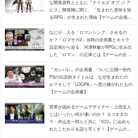
な開発資料とともに『テイルズ オブ ジ ア
ビス』開発陣に聞く、「生まれた意味を知
るRPG」が生まれた理由【ゲームの企画
書】
なにが、人を「ロマンシング」させるの
か？『ロマサガ2』当時の企画書とキャラ
設定画から迫る、河津秋敏がRPGに生み出
した「ロマン」の正体とは【ゲームの企画
書】
『ガンパレ』の企画書、ついに公開━初代
PSの伝説的タイトルは、なぜ生まれたの
か？そして『LOOP8』へ受け継がれたもの
【ゲームの企画書】
世界が認めるゲームデザイナー・上田文人
とはいったい何が凄いのか？ ヨコオタロ
ウ・外山圭一郎らと共に『ICO』に込めら
れたこだわりを語り尽くす！【ゲームの企
画書】