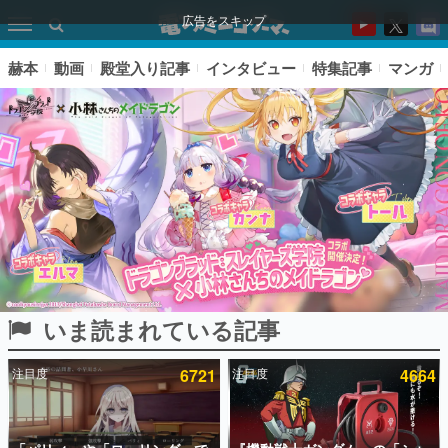
広告をスキップ
赫本
動画
殿堂入り記事
インタビュー
特集記事
マンガ
いま読まれている記事
ピックアップ
注目度
6721
注目度
4664
電ファミのいま読まれている記事ランキング
アプリセール情報