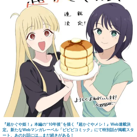
『超かぐや姫！』本編の“10年後”を描く『超かぐやメシ！』Web連載決
定。新たなWebマンガレーベル「ビビビコミック」にて特別話が掲載スタ
ート、あのお話には…まだ続きがある！