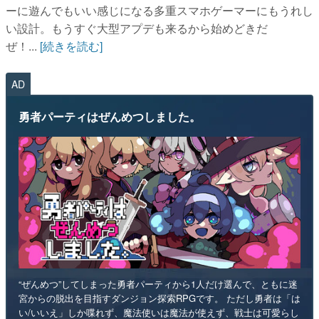
ーに遊んでもいい感じになる多重スマホゲーマーにもうれし
い設計。もうすぐ大型アプデも来るから始めどきだ
ぜ！...
[続きを読む]
AD
勇者パーティはぜんめつしました。
“ぜんめつ”してしまった勇者パーティから1人だけ選んで、ともに迷
宮からの脱出を目指すダンジョン探索RPGです。 ただし勇者は「は
い/いいえ」しか喋れず、魔法使いは魔法が使えず、戦士は可愛らし