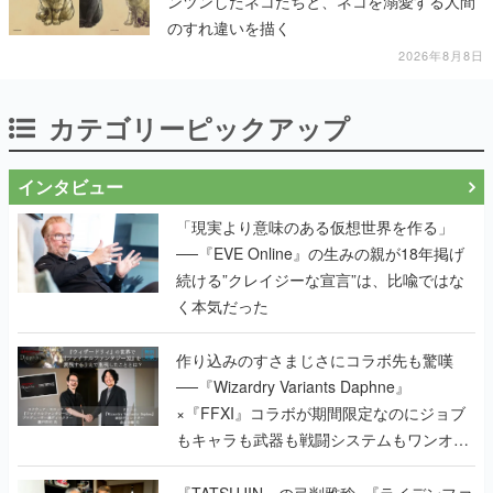
ンツンしたネコたちと、ネコを溺愛する人間
のすれ違いを描く
2026年8月8日
カテゴリーピックアップ
インタビュー
「現実より意味のある仮想世界を作る」
──『EVE Online』の生みの親が18年掲げ
続ける”クレイジーな宣言”は、比喩ではな
く本気だった
作り込みのすさまじさにコラボ先も驚嘆
──『Wizardry Variants Daphne』
×『FFXI』コラボが期間限定なのにジョブ
もキャラも武器も戦闘システムもワンオフ
で作り込まれた理由を両ディレクターに聞
く