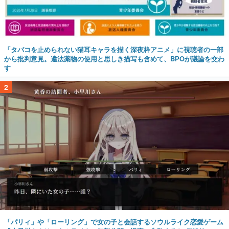
「タバコを止められない猫耳キャラを描く深夜枠アニメ」に視聴者の一部
から批判意見。違法薬物の使用と思しき描写も含めて、BPOが議論を交わ
す
2
「パリィ」や「ローリング」で女の子と会話するソウルライク恋愛ゲーム