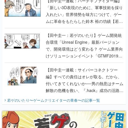
【田中圭一連載：バーチャファイター編】
「新しい3D表現のために、軍事技術を採り
入れたい」世界情勢を味方につけて、ゲー
ムに革命をもたらした鈴木 裕の功績【若ゲ
のいたり】
【田中圭一：若ゲのいたり】ゲーム開発統
合環境「Unreal Engine」最新バージョン
で、開発環境はどう変わる？ ゲーム業界向
けソリューションイベント「GTMF2019」
に行って、より理解を深めよう【PR】
【田中圭一連載：サイバーコネクトツー
編】すべての責任はオレが取る。だから、
付いてきてくれないか──男の熱意はチーム
解散の危機を救い、『.hack』成功の活路を
開く。業界の快男児・松山 洋に流れる血は
若ゲのいたり〜ゲームクリエイターの青春〜
の記事一覧
『少年ジャンプ』色だった【若ゲのいた
り】