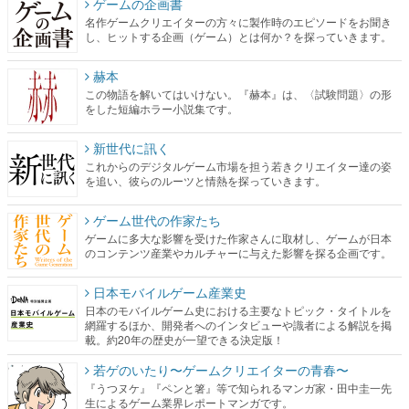
ゲームの企画書
名作ゲームクリエイターの方々に製作時のエピソードをお聞き
し、ヒットする企画（ゲーム）とは何か？を探っていきます。
赫本
この物語を解いてはいけない。『赫本』は、〈試験問題〉の形
をした短編ホラー小説集です。
新世代に訊く
これからのデジタルゲーム市場を担う若きクリエイター達の姿
を追い、彼らのルーツと情熱を探っていきます。
ゲーム世代の作家たち
ゲームに多大な影響を受けた作家さんに取材し、ゲームが日本
のコンテンツ産業やカルチャーに与えた影響を探る企画です。
日本モバイルゲーム産業史
日本のモバイルゲーム史における主要なトピック・タイトルを
網羅するほか、開発者へのインタビューや識者による解説を掲
載。約20年の歴史が一望できる決定版！
若ゲのいたり〜ゲームクリエイターの青春〜
『うつヌケ』『ペンと箸』等で知られるマンガ家・田中圭一先
生によるゲーム業界レポートマンガです。