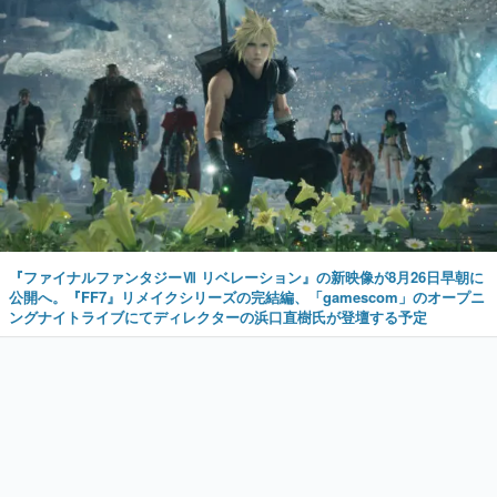
『ファイナルファンタジーⅦ リベレーション』の新映像が8月26日早朝に
公開へ。『FF7』リメイクシリーズの完結編、「gamescom」のオープニ
ングナイトライブにてディレクターの浜口直樹氏が登壇する予定