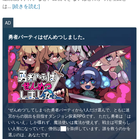
は...
[続きを読む]
AD
勇者パーティはぜんめつしました。
“ぜんめつ”してしまった勇者パーティから1人だけ選んで、ともに迷
宮からの脱出を目指すダンジョン探索RPGです。 ただし勇者は「は
い/いいえ」しか喋れず、魔法使いは魔法が使えず、戦士は可愛らし
い人形になっていて、僧侶は██を崇拝しています。誰を救うのかを
選ぶのは、あなたです。