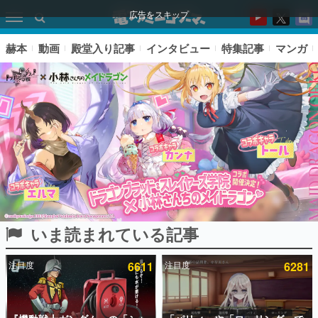
広告をスキップ
赫本
動画
殿堂入り記事
インタビュー
特集記事
マンガ
いま読まれている記事
ピックアップ
注目度
6611
注目度
6281
電ファミのいま読まれている記事ランキング
アプリセール情報