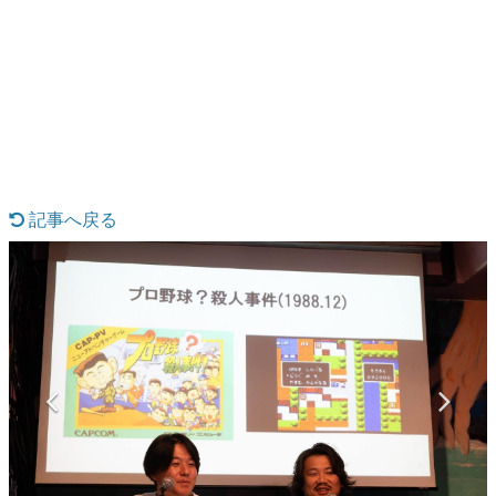
日本のコンテンツ産業やカルチャーに与えた影響を探る企
画です。
日本モバイルゲーム産業史
日本のモバイルゲーム史における主要なトピック・タイト
ルを網羅するほか、開発者へのインタビューや識者による
解説を掲載。約20年の歴史が一望できる決定版！
若ゲのいたり〜ゲームクリエイターの青春〜
『うつヌケ』『ペンと箸』等で知られるマンガ家・田中圭
一先生によるゲーム業界レポートマンガです。
記事へ戻る
なんでゲームは面白い？
ゲーム開発者・hamatsu氏がゲームの魅力を画面や操作の
具体的な形から解き明かしていく、硬派で骨太な評論連載
です。
ゲームが変えた日本語
「経験値」「裏技」「ラスボス」… ゲームにまつわる言葉
の起源や用法の変遷を、コンピューター文化史研究家・タ
イニーP氏が徹底調査。
カテゴリ
特集記事