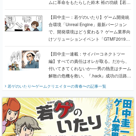
ムに革命をもたらした鈴木 裕の功績【若ゲ
のいたり】
【田中圭一：若ゲのいたり】ゲーム開発統
合環境「Unreal Engine」最新バージョン
で、開発環境はどう変わる？ ゲーム業界向
けソリューションイベント「GTMF2019」
に行って、より理解を深めよう【PR】
【田中圭一連載：サイバーコネクトツー
編】すべての責任はオレが取る。だから、
付いてきてくれないか──男の熱意はチーム
解散の危機を救い、『.hack』成功の活路を
開く。業界の快男児・松山 洋に流れる血は
若ゲのいたり〜ゲームクリエイターの青春〜
の記事一覧
『少年ジャンプ』色だった【若ゲのいた
り】