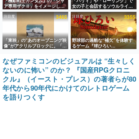
『機動戦士ガンダム』の「シャ
「パリィ」や「ローリング」で
ア専用ザクⅡ」をイメージした
女の子と会話するソウルライク
インタビュー
散水ホースリールが予約開始。
恋愛ゲーム『小早川さんはソウ
注目度
3465
注目度
3355
本体にはシャアのパーソナルマ
ルライク』無料公開。返事に失
連載・特集一覧
ークやジオン公国軍のエンブレ
敗すると「YOU DIED」
ム、型式番号などを配置
殿堂入り記事
「東映」の“あのオープニング映
野球部の過酷な“補欠”を体験す
SNS拡散数が数千以上！ ページビュー数万以上！ などな
ど。多くの人々に読まれた、電ファミ渾身の“殿堂入り”記
像”がアクリルブロックに。「東
るゲーム『球ひろい
事をまとめました。
映ヒストリカル グッズコレクシ
Simulator』が「1件」のウィッ
ョン」が8月下旬より発売
シュリストをもとにチェコ語に
なぜファミコンのビジュアルは “生々しく
ゲームの企画書
対応しSNSで話題に。『キング
名作ゲームクリエイターの方々に製作時のエピソードをお
ないのに怖い” のか？ 『国産RPGクロニ
ダム・カム』開発元やチェコの
聞きし、ヒットする企画（ゲーム）とは何か？を探ってい
プロ野球選手から称賛の声
きます。
クル』（イースト・プレス）の著者らが80
赫本
年代から90年代にかけてのレトロゲーム
この物語を解いてはいけない。『赫本』は、〈試験問題〉
を語りつくす
の形をした短編ホラー小説集です。
新世代に訊く
これからのデジタルゲーム市場を担う若きクリエイター達
の姿を追い、彼らのルーツと情熱を探っていきます。
ゲーム世代の作家たち
ゲームに多大な影響を受けた作家さんに取材し、ゲームが