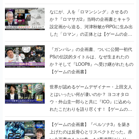
書】
なにが、人を「ロマンシング」させるの
か？『ロマサガ2』当時の企画書とキャラ
設定画から迫る、河津秋敏がRPGに生み出
した「ロマン」の正体とは【ゲームの企画
書】
『ガンパレ』の企画書、ついに公開━初代
PSの伝説的タイトルは、なぜ生まれたの
か？そして『LOOP8』へ受け継がれたもの
【ゲームの企画書】
世界が認めるゲームデザイナー・上田文人
とはいったい何が凄いのか？ ヨコオタロ
ウ・外山圭一郎らと共に『ICO』に込めら
れたこだわりを語り尽くす！【ゲームの企
画書】
【ゲームの企画書】『ペルソナ3』を築き
上げたのは反骨心とリスペクトだった。赤
い企画書のもとに集った“愚連隊”がシリー