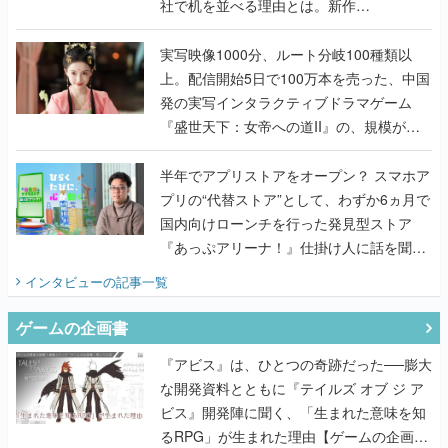
社で机を並べる理由とは。新作
『TATSUJIN EXTREME』で初タッグを組
んだレジェンド2人に訊く開発秘話
実写映像1000分、ルート分岐100種類以
上。配信開始5日で100万本を売った、中国
発の実写インタラクティブドラマゲーム
『盛世天下：女帝への道II』の、規模が違
うこだわりをプロデューサーに聞いた
半年でアプリストアをオープン？ スマホア
プリの“代替ストア”として、わずか6ヵ月で
国内向けローンチを行った発見型ストア
『あっぷアリーナ！』仕掛け人に話を聞い
てみた
インタビュー
の記事一覧
ゲームの企画書
『アビス』は、ひとつの奇跡だった──膨大
な開発資料とともに『テイルズ オブ ジ ア
ビス』開発陣に聞く、「生まれた意味を知
るRPG」が生まれた理由【ゲームの企画