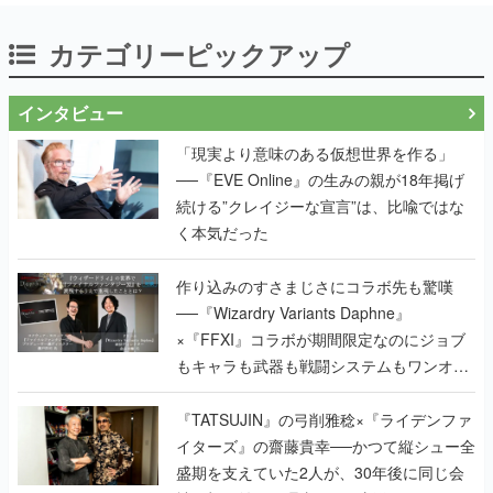
カテゴリーピックアップ
インタビュー
「現実より意味のある仮想世界を作る」
──『EVE Online』の生みの親が18年掲げ
続ける”クレイジーな宣言”は、比喩ではな
く本気だった
作り込みのすさまじさにコラボ先も驚嘆
──『Wizardry Variants Daphne』
×『FFXI』コラボが期間限定なのにジョブ
もキャラも武器も戦闘システムもワンオフ
で作り込まれた理由を両ディレクターに聞
く
『TATSUJIN』の弓削雅稔×『ライデンファ
イターズ』の齋藤貴幸──かつて縦シュー全
盛期を支えていた2人が、30年後に同じ会