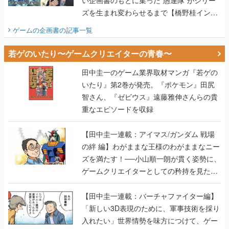
ズを生まれ変わらせるまで【橋野桂インタ
ビュー】
ゲームの企画書
の記事一覧
若ゲのいたり〜ゲームクリエイターの青春〜
田中圭一のゲーム業界取材マンガ『若ゲの
いたり』第2巻が発売。『ポケモン』田尻
智さん、『ゼビウス』遠藤雅伸さんらの貴
重なエピソードを収録
【田中圭一連載：アイマス/ガンダム 戦場
の絆 編】わがままな王様のわがままなニー
ズを満たす！──小山順一朗が貫く姿勢に、
ゲームクリエイターとしての矜持を見た
【若ゲのいたり最終回】
【田中圭一連載：バーチャファイター編】
「新しい3D表現のために、軍事技術を採り
入れたい」世界情勢を味方につけて、ゲー