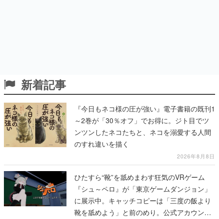
新着記事
『今日もネコ様の圧が強い』電子書籍の既刊1
～2巻が「30％オフ」でお得に。ジト目でツ
ンツンしたネコたちと、ネコを溺愛する人間
のすれ違いを描く
2026年8月8日
ひたすら“靴”を舐めまわす狂気のVRゲーム
『シュ～ペロ』が「東京ゲームダンジョン」
に展示中。キャッチコピーは「三度の飯より
靴を舐めよう」と前のめり。公式アカウント