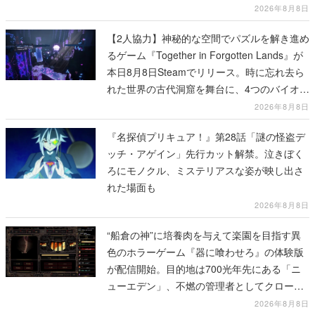
も開設され、2026年リリースに向けて開発中
2026年8月8日
【2人協力】神秘的な空間でパズルを解き進め
るゲーム『Together in Forgotten Lands』が
本日8月8日Steamでリリース。時に忘れ去ら
れた世界の古代洞窟を舞台に、4つのバイオー
ムを探索しながら脱出を目指す
2026年8月8日
『名探偵プリキュア！』第28話「謎の怪盗デ
ッチ・アゲイン」先行カット解禁。泣きぼく
ろにモノクル、ミステリアスな姿が映し出さ
れた場面も
2026年8月8日
“船倉の神”に培養肉を与えて楽園を目指す異
色のホラーゲーム『器に喰わせろ』の体験版
が配信開始。目的地は700光年先にある「ニ
ューエデン」、不燃の管理者としてクローン
人間を増やし、加工して神に捧げる
2026年8月8日