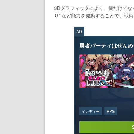
3Dグラフィックにより、横だけでなく
り” など能力を発動することで、戦術
AD
勇者パーティはぜんめ
インディー
RPG