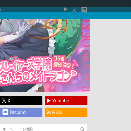
5
X
Youtube
Discord
RSS