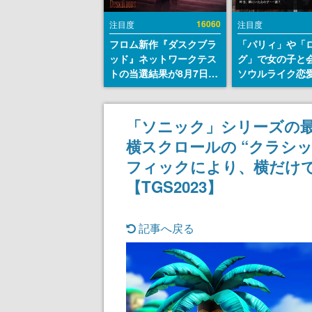
16060
注目度
注目度
フロム新作『ダスクブラ
「パリィ」や「
ッド』ネットワークテス
グ」で女の子と
トの当選結果が8月7日22
ソウルライク恋
時に発表。応募サイトの
『小早川さんは
マイページから確認可
イク』無料公開
能、テスト実施は8月21
失敗すると「YO
「ソニック」シリーズの
日～24日
DIED」
横スクロールの “クラシッ
フィックにより、横だけ
【TGS2023】
記事へ戻る