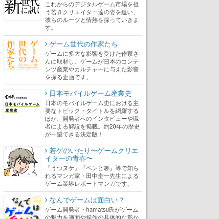
これからのデジタルゲーム市場を担
う若きクリエイター達の姿を追い、
彼らのルーツと情熱を探っていきま
す。
ゲーム世代の作家たち
ゲームに多大な影響を受けた作家さ
んに取材し、ゲームが日本のコンテ
ンツ産業やカルチャーに与えた影響
を探る企画です。
日本モバイルゲーム産業史
日本のモバイルゲーム史における主
要なトピック・タイトルを網羅する
ほか、開発者へのインタビューや識
者による解説を掲載。約20年の歴史
が一望できる決定版！
若ゲのいたり〜ゲームクリエ
イターの青春〜
『うつヌケ』『ペンと箸』等で知ら
れるマンガ家・田中圭一先生による
ゲーム業界レポートマンガです。
なんでゲームは面白い？
ゲーム開発者・hamatsu氏がゲーム
の魅力を画面や操作の具体的な形か