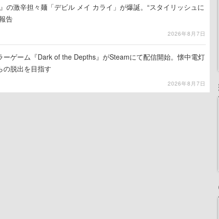
 5』の激辛担々麺「デビル メイ カライ」が爆誕。“スタイリッシュに
報告
2026年8月7日
ーム『Dark of the Depths』がSteamにて配信開始。懐中電灯
らの脱出を目指す
2026年8月7日