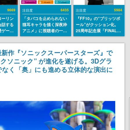
9669
6435
5984
注目度
注目度
ローリン
「タバコを止められない
『FF10』の“ブリッツボ
会話する
猫耳キャラを描く深夜枠
ール”がクッション化。
愛ゲーム
アニメ」に視聴者の一部
25周年記念展「FINAL
ソウルラ
から批判意見。違法薬物
FANTASY X MUSEUM-
。返事に
の使用と思しき描写も含
幻光の記憶-」のグッズ情
U
めて、BPOが議論を交わ
報が一部公開
最新作『ソニックスーパースターズ』で
す
クソニック” が進化を遂げる。3Dグラ
でなく「奥」にも進める立体的な演出に