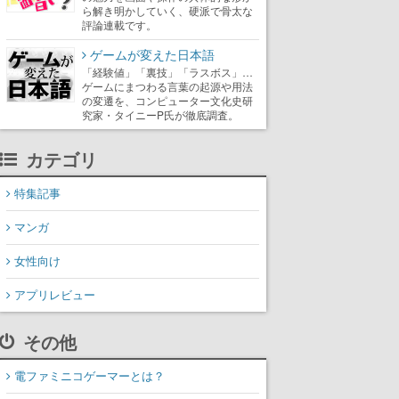
ら解き明かしていく、硬派で骨太な
評論連載です。
ゲームが変えた日本語
「経験値」「裏技」「ラスボス」…
ゲームにまつわる言葉の起源や用法
の変遷を、コンピューター文化史研
究家・タイニーP氏が徹底調査。
カテゴリ
特集記事
マンガ
女性向け
アプリレビュー
その他
電ファミニコゲーマーとは？