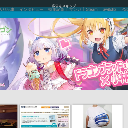
広告をスキップ
入り記事
インタビュー
特集記事
マンガ
Steam
Switch2
PS