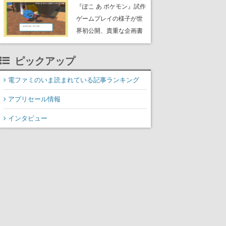
公のオリジナルアニメ
『ぽこ あ ポケモン』試作
ゲームプレイの様子が世
界初公開、貴重な企画書
の一部も見れちゃう。ゲ
ームフリーク・大森滋氏
ピックアップ
が開発秘話を語る動画が
ゲームフリーク公式
電ファミのいま読まれている記事ランキング
YouTubeで公開中
アプリセール情報
インタビュー