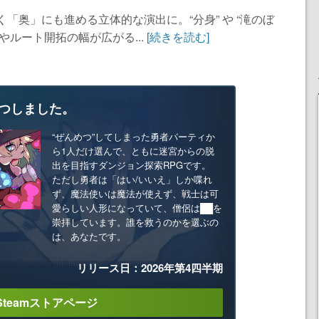
「奥」にも進める立体的な演出に。“分身” や “滝のぼ
やルート開拓の幅が広がる...
[続きを読む]
つしました。
“ぜんめつ”してしまった勇者パーティか
ら1人だけ選んで、ともに迷宮からの脱
出を目指すダンジョン探索RPGです。
ただし勇者は「はい/いいえ」しか喋れ
ず、魔法使いは魔法が使えず、戦士は可
愛らしい人形になっていて、僧侶は██を
崇拝しています。誰を救うのかを選ぶの
は、あなたです。
リリース日：2026年第4四半期
Steamストアページ