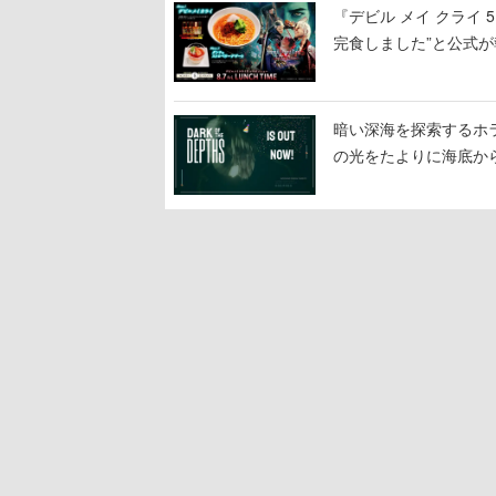
『デビル メイ クライ
完食しました”と公式が
暗い深海を探索するホラーゲ
の光をたよりに海底か