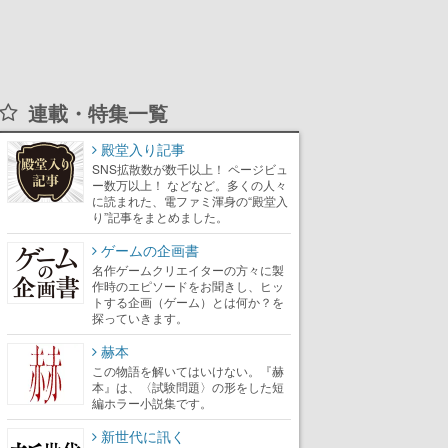
連載・特集一覧
殿堂入り記事
SNS拡散数が数千以上！ ページビュ
ー数万以上！ などなど。多くの人々
に読まれた、電ファミ渾身の“殿堂入
り”記事をまとめました。
ゲームの企画書
名作ゲームクリエイターの方々に製
作時のエピソードをお聞きし、ヒッ
トする企画（ゲーム）とは何か？を
探っていきます。
赫本
この物語を解いてはいけない。『赫
本』は、〈試験問題〉の形をした短
編ホラー小説集です。
新世代に訊く