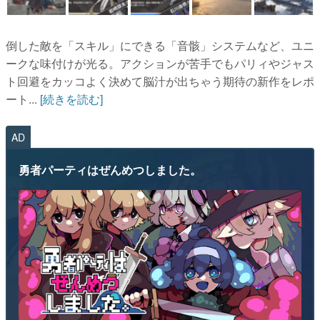
倒した敵を「スキル」にできる「音骸」システムなど、ユニ
ークな味付けが光る。アクションが苦手でもパリィやジャス
ト回避をカッコよく決めて脳汁が出ちゃう期待の新作をレポ
ート...
[続きを読む]
AD
勇者パーティはぜんめつしました。