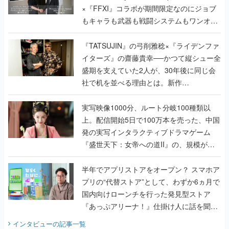
×『FFXI』コラボが期間限定なのにジョブ
もキャラも武器も戦闘システムもワンオフ
で作り込まれた理由を両ディレクターに聞
く
『TATSUJIN』の弓削雅稔×『ライデンファ
イターズ』の齋藤貴幸──かつて縦シュー全
盛期を支えていた2人が、30年後に同じ会
社で机を並べる理由とは。新作
『TATSUJIN EXTREME』で初タッグを組
んだレジェンド2人に訊く開発秘話
実写映像1000分、ルート分岐100種類以
上。配信開始5日で100万本を売った、中国
発の実写インタラクティブドラマゲーム
『盛世天下：女帝への道II』の、規模が違
うこだわりをプロデューサーに聞いた
半年でアプリストアをオープン？ スマホア
プリの“代替ストア”として、わずか6ヵ月で
国内向けローンチを行った発見型ストア
『あっぷアリーナ！』仕掛け人に話を聞い
てみた
インタビュー
の記事一覧