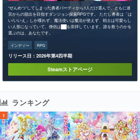
“ぜんめつ”してしまった勇者パーティから1人だけ選んで、ともに迷
宮からの脱出を目指すダンジョン探索RPGです。 ただし勇者は「は
い/いいえ」しか喋れず、魔法使いは魔法が使えず、戦士は可愛らし
い人形になっていて、僧侶は██を崇拝しています。誰を救うのかを
選ぶのは、あなたです。
インディー
RPG
リリース日：2026年第4四半期
Steamストアページ
ランキング
1