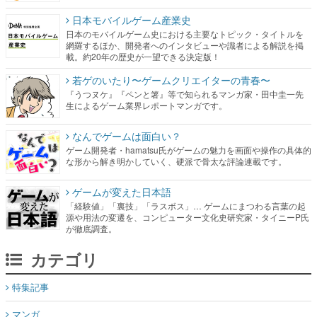
日本モバイルゲーム産業史
日本のモバイルゲーム史における主要なトピック・タイトルを
網羅するほか、開発者へのインタビューや識者による解説を掲
載。約20年の歴史が一望できる決定版！
若ゲのいたり〜ゲームクリエイターの青春〜
『うつヌケ』『ペンと箸』等で知られるマンガ家・田中圭一先
生によるゲーム業界レポートマンガです。
なんでゲームは面白い？
ゲーム開発者・hamatsu氏がゲームの魅力を画面や操作の具体的
な形から解き明かしていく、硬派で骨太な評論連載です。
ゲームが変えた日本語
「経験値」「裏技」「ラスボス」… ゲームにまつわる言葉の起
源や用法の変遷を、コンピューター文化史研究家・タイニーP氏
が徹底調査。
カテゴリ
特集記事
マンガ