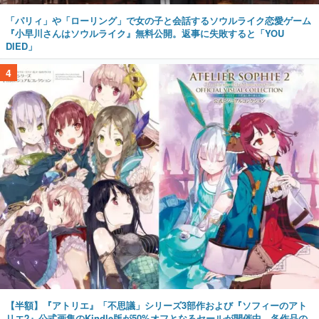
「パリィ」や「ローリング」で女の子と会話するソウルライク恋愛ゲーム
『小早川さんはソウルライク』無料公開。返事に失敗すると「YOU
DIED」
4
【半額】『アトリエ』「不思議」シリーズ3部作および『ソフィーのアト
リエ2』公式画集のKindle版が50%オフとなるセールが開催中。各作品の