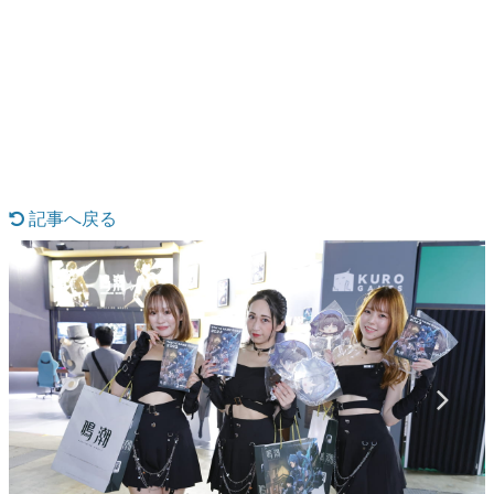
日本のコンテンツ産業やカルチャーに与えた影響を探る企
画です。
日本モバイルゲーム産業史
日本のモバイルゲーム史における主要なトピック・タイト
ルを網羅するほか、開発者へのインタビューや識者による
解説を掲載。約20年の歴史が一望できる決定版！
若ゲのいたり〜ゲームクリエイターの青春〜
『うつヌケ』『ペンと箸』等で知られるマンガ家・田中圭
一先生によるゲーム業界レポートマンガです。
記事へ戻る
なんでゲームは面白い？
ゲーム開発者・hamatsu氏がゲームの魅力を画面や操作の
具体的な形から解き明かしていく、硬派で骨太な評論連載
です。
ゲームが変えた日本語
「経験値」「裏技」「ラスボス」… ゲームにまつわる言葉
の起源や用法の変遷を、コンピューター文化史研究家・タ
イニーP氏が徹底調査。
カテゴリ
特集記事