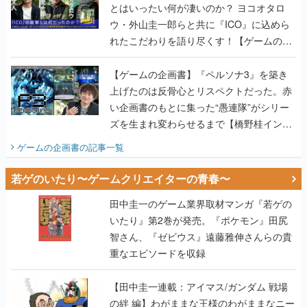
とはいったい何が凄いのか？ ヨコオタロ
ウ・外山圭一郎らと共に『ICO』に込めら
れたこだわりを語り尽くす！【ゲームの企
画書】
【ゲームの企画書】『ペルソナ3』を築き
上げたのは反骨心とリスペクトだった。赤
い企画書のもとに集った“愚連隊”がシリー
ズを生まれ変わらせるまで【橋野桂インタ
ビュー】
ゲームの企画書
の記事一覧
若ゲのいたり〜ゲームクリエイターの青春〜
田中圭一のゲーム業界取材マンガ『若ゲの
いたり』第2巻が発売。『ポケモン』田尻
智さん、『ゼビウス』遠藤雅伸さんらの貴
重なエピソードを収録
【田中圭一連載：アイマス/ガンダム 戦場
の絆 編】わがままな王様のわがままなニー