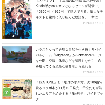
Kindle版が50％オフとなるセールが開催中、
「3850円→1925円」で購入できる。膨大なテ
キストと複雑に入り組んだ物語を、一挙に再
確認
2026年8月10日
カラスとなって過酷な自然を生き抜くサバイ
バルゲーム『Migration』がKickstarterページ
を公開。空腹、休息などを管理しながら、命
を狙ってくる危険な捕食者から逃れる
2026年8月10日
『Dr.STONE』と「地球の歩き方」の100億%
唆るコラボ本が11月19日発売。千空たちが訪
れたエリアを紹介する「旅×科学」ガイドブッ
ク
2026年8月10日