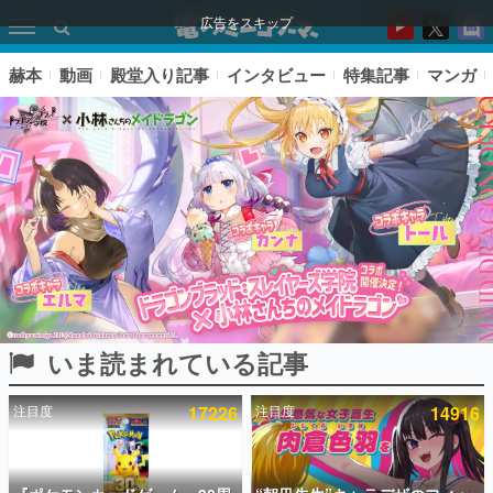
広告をスキップ
赫本
動画
殿堂入り記事
インタビュー
特集記事
マンガ
いま読まれている記事
ピックアップ
注目度
17226
注目度
14916
電ファミのいま読まれている記事ランキング
アプリセール情報