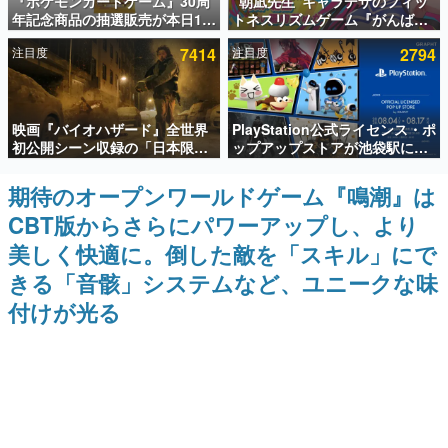
『ポケモンカードゲーム』30周
“朝凪先生”キャラデザのフィッ
年記念商品の抽選販売が本日12
トネスリズムゲーム『がんば
インタビュー
時より開始。拡張パック「30th
れ！チアリズム』Steamストア
注目度
7414
注目度
2794
CELEBRATION」のボックス
ページが公開。キャラクターの
連載・特集一覧
に、「プレミアムデッキセット
CVは陽向葵ゅかさん
エーフィ・ブラッキー」
「FUTURISTIC BOX」の計3商
殿堂入り記事
品
映画『バイオハザード』全世界
PlayStation公式ライセンス・ポ
SNS拡散数が数千以上！ ページビュー数万以上！ などな
ど。多くの人々に読まれた、電ファミ渾身の“殿堂入り”記
初公開シーン収録の「日本限
ップアップストアが池袋駅にて
事をまとめました。
定」予告映像が解禁。バイオの
期間限定で開催。夏のアパレル
日（8月10日）にあわせて、
や『ブラッドボーン』の新作ア
期待のオープンワールドゲーム『鳴潮』は
ゲームの企画書
「ラクーンシティ総合病院」へ
イテムが登場
名作ゲームクリエイターの方々に製作時のエピソードをお
CBT版からさらにパワーアップし、より
行く配達人の姿が披露
聞きし、ヒットする企画（ゲーム）とは何か？を探ってい
きます。
美しく快適に。倒した敵を「スキル」にで
赫本
きる「音骸」システムなど、ユニークな味
この物語を解いてはいけない。『赫本』は、〈試験問題〉
付けが光る
の形をした短編ホラー小説集です。
新世代に訊く
これからのデジタルゲーム市場を担う若きクリエイター達
の姿を追い、彼らのルーツと情熱を探っていきます。
ゲーム世代の作家たち
ゲームに多大な影響を受けた作家さんに取材し、ゲームが