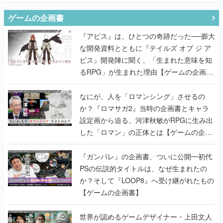
ゲームの企画書
『アビス』は、ひとつの奇跡だった──膨大
な開発資料とともに『テイルズ オブ ジ ア
ビス』開発陣に聞く、「生まれた意味を知
るRPG」が生まれた理由【ゲームの企画
書】
なにが、人を「ロマンシング」させるの
か？『ロマサガ2』当時の企画書とキャラ
設定画から迫る、河津秋敏がRPGに生み出
した「ロマン」の正体とは【ゲームの企画
書】
『ガンパレ』の企画書、ついに公開━初代
PSの伝説的タイトルは、なぜ生まれたの
か？そして『LOOP8』へ受け継がれたもの
【ゲームの企画書】
世界が認めるゲームデザイナー・上田文人