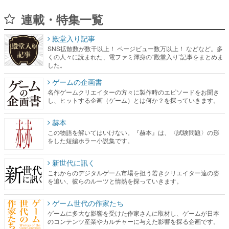
連載・特集一覧
殿堂入り記事
SNS拡散数が数千以上！ ページビュー数万以上！ などなど。多
くの人々に読まれた、電ファミ渾身の“殿堂入り”記事をまとめま
した。
ゲームの企画書
名作ゲームクリエイターの方々に製作時のエピソードをお聞き
し、ヒットする企画（ゲーム）とは何か？を探っていきます。
赫本
この物語を解いてはいけない。『赫本』は、〈試験問題〉の形
をした短編ホラー小説集です。
新世代に訊く
これからのデジタルゲーム市場を担う若きクリエイター達の姿
を追い、彼らのルーツと情熱を探っていきます。
ゲーム世代の作家たち
ゲームに多大な影響を受けた作家さんに取材し、ゲームが日本
のコンテンツ産業やカルチャーに与えた影響を探る企画です。