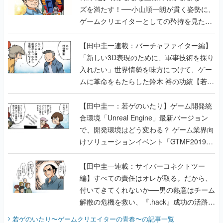
ズを満たす！──小山順一朗が貫く姿勢に、
ゲームクリエイターとしての矜持を見た
【若ゲのいたり最終回】
【田中圭一連載：バーチャファイター編】
「新しい3D表現のために、軍事技術を採り
入れたい」世界情勢を味方につけて、ゲー
ムに革命をもたらした鈴木 裕の功績【若ゲ
のいたり】
【田中圭一：若ゲのいたり】ゲーム開発統
合環境「Unreal Engine」最新バージョン
で、開発環境はどう変わる？ ゲーム業界向
けソリューションイベント「GTMF2019」
に行って、より理解を深めよう【PR】
【田中圭一連載：サイバーコネクトツー
編】すべての責任はオレが取る。だから、
付いてきてくれないか──男の熱意はチーム
解散の危機を救い、『.hack』成功の活路を
開く。業界の快男児・松山 洋に流れる血は
若ゲのいたり〜ゲームクリエイターの青春〜
の記事一覧