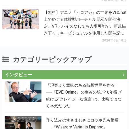
【無料】アニメ『ヒロアカ』の世界をVRChat
上でめぐる体験型バーチャル展示が開催決
定。VRデバイスなしでも入場可能で、新規描
き下ろしキービジュアルを使用した開催記念
グッズも販売
2026年8月10日
カテゴリーピックアップ
インタビュー
「現実より意味のある仮想世界を作る」
──『EVE Online』の生みの親が18年掲げ
続ける”クレイジーな宣言”は、比喩ではな
く本気だった
作り込みのすさまじさにコラボ先も驚嘆
──『Wizardry Variants Daphne』