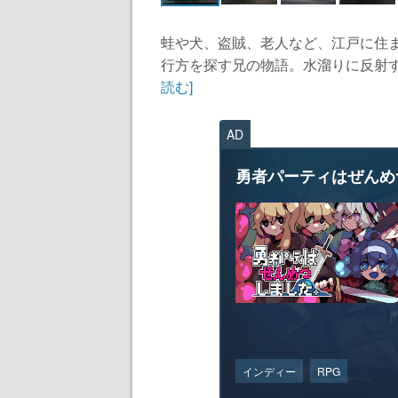
蛙や犬、盗賊、老人など、江戸に住
行方を探す兄の物語。水溜りに反射す
読む]
AD
勇者パーティはぜんめ
インディー
RPG