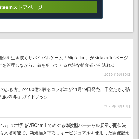
Steamストアページ
生き抜くサバイバルゲーム『Migration』がKickstarterページ
どを管理しながら、命を狙ってくる危険な捕食者から逃れる
2026年8月10日
地球の歩き方」の100億%唆るコラボ本が11月19日発売。千空たちが訪
「旅×科学」ガイドブック
2026年8月10日
カ』の世界をVRChat上でめぐる体験型バーチャル展示が開催決
でも入場可能で、新規描き下ろしキービジュアルを使用した開催記念