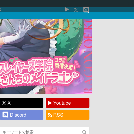
5
X
Youtube
Discord
RSS