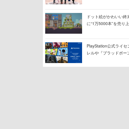
グッズも販売
ドット絵がかわいい終末
に“1万5000本”を売
PlayStation公
レルや『ブラッドボー