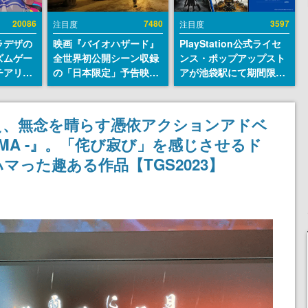
20086
7480
3597
注目度
注目度
ラデザの
映画『バイオハザード』
PlayStation公式ライセ
ズムゲー
全世界初公開シーン収録
ンス・ポップアップスト
チアリズ
の「日本限定」予告映像
アが池袋駅にて期間限定
アページ
が解禁。バイオの日（8
で開催。夏のアパレルや
クターの
月10日）にあわせて、
『ブラッドボーン』の新
さん
「ラクーンシティ総合病
作アイテムが登場
え、無念を晴らす憑依アクションアドベ
院」へ行く配達人の姿が
AMA -』。「侘び寂び」を感じさせるド
披露
った趣ある作品【TGS2023】