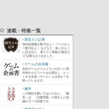
連載・特集一覧
殿堂入り記事
SNS拡散数が数千以上！ ページビュ
ー数万以上！ などなど。多くの人々
に読まれた、電ファミ渾身の“殿堂入
り”記事をまとめました。
ゲームの企画書
名作ゲームクリエイターの方々に製
作時のエピソードをお聞きし、ヒッ
トする企画（ゲーム）とは何か？を
探っていきます。
赫本
この物語を解いてはいけない。『赫
本』は、〈試験問題〉の形をした短
編ホラー小説集です。