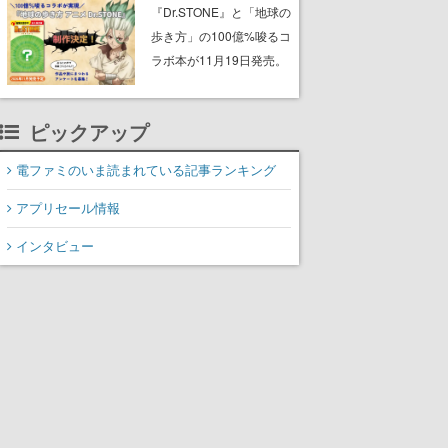
開。空腹、休息などを管
『Dr.STONE』と「地球の
理しながら、命を狙って
歩き方」の100億%唆るコ
くる危険な捕食者から逃
ラボ本が11月19日発売。
れる
千空たちが訪れたエリア
を紹介する「旅×科学」ガ
ピックアップ
イドブック
電ファミのいま読まれている記事ランキング
アプリセール情報
インタビュー