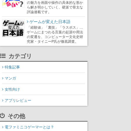
の魅力を画面や操作の具体的な形か
ら解き明かしていく、硬派で骨太な
評論連載です。
ゲームが変えた日本語
「経験値」「裏技」「ラスボス」…
ゲームにまつわる言葉の起源や用法
の変遷を、コンピューター文化史研
究家・タイニーP氏が徹底調査。
カテゴリ
特集記事
マンガ
女性向け
アプリレビュー
その他
電ファミニコゲーマーとは？