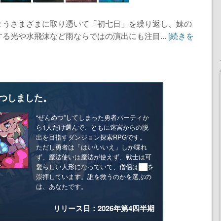
まうさまざまに取り憑いて「初七日」を繰り返し、妹の
る光や水飛沫など雨ならではの演出にも注目...
[続きを
つしました。
“ぜんめつ”してしまった勇者パーティか
ら1人だけ選んで、ともに迷宮からの脱
出を目指すダンジョン探索RPGです。
ただし勇者は「はい/いいえ」しか喋れ
ず、魔法使いは魔法が使えず、戦士は可
愛らしい人形になっていて、僧侶は██を
崇拝しています。誰を救うのかを選ぶの
は、あなたです。
リリース日：2026年第4四半期