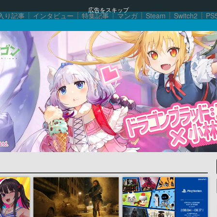
広告をスキップ
入り記事
インタビュー
特集記事
マンガ
Steam
Switch2
PS