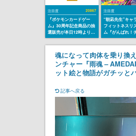
20867
注目度
注目度
『ポケモンカードゲー
“朝凪先生”キャ
ム』30周年記念商品の抽
フィットネスリ
選販売が本日12時より開
ム『がんばれ！
始。拡張パック「30th
ム』Steamスト
CELEBRATION」のボッ
が公開。キャラ
クスに、「プレミアムデ
CVは陽向葵ゅか
魂になって肉体を乗り換
ッキセット エーフィ・ブ
ンチャー『雨魂 – AMED
ラッキー」
「FUTURISTIC BOX」の
ット絵と物語がガチッとハマ
計3商品
記事へ戻る