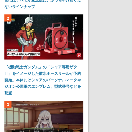
ないラインナップ
2
『機動戦士ガンダム』の「シャア専用ザク
Ⅱ」をイメージした散水ホースリールが予約
開始。本体にはシャアのパーソナルマークや
ジオン公国軍のエンブレム、型式番号などを
配置
3