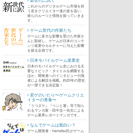
新世代に訊く
これからのデジタルゲーム市場を担
う若きクリエイター達の姿を追い、
彼らのルーツと情熱を探っていきま
す。
ゲーム世代の作家たち
ゲームに多大な影響を受けた作家さ
んに取材し、ゲームが日本のコンテ
ンツ産業やカルチャーに与えた影響
を探る企画です。
日本モバイルゲーム産業史
日本のモバイルゲーム史における主
要なトピック・タイトルを網羅する
ほか、開発者へのインタビューや識
者による解説を掲載。約20年の歴史
が一望できる決定版！
若ゲのいたり〜ゲームクリエ
イターの青春〜
『うつヌケ』『ペンと箸』等で知ら
れるマンガ家・田中圭一先生による
ゲーム業界レポートマンガです。
なんでゲームは面白い？
ゲーム開発者・hamatsu氏がゲーム