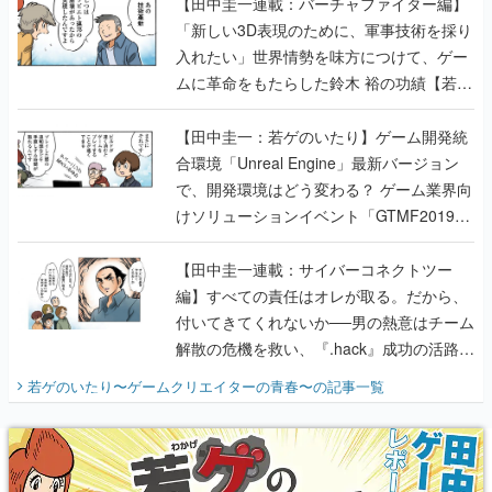
【田中圭一連載：バーチャファイター編】
「新しい3D表現のために、軍事技術を採り
入れたい」世界情勢を味方につけて、ゲー
ムに革命をもたらした鈴木 裕の功績【若ゲ
のいたり】
【田中圭一：若ゲのいたり】ゲーム開発統
合環境「Unreal Engine」最新バージョン
で、開発環境はどう変わる？ ゲーム業界向
けソリューションイベント「GTMF2019」
に行って、より理解を深めよう【PR】
【田中圭一連載：サイバーコネクトツー
編】すべての責任はオレが取る。だから、
付いてきてくれないか──男の熱意はチーム
解散の危機を救い、『.hack』成功の活路を
開く。業界の快男児・松山 洋に流れる血は
若ゲのいたり〜ゲームクリエイターの青春〜
の記事一覧
『少年ジャンプ』色だった【若ゲのいた
り】