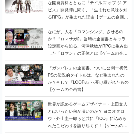
な開発資料とともに『テイルズ オブ ジ ア
ビス』開発陣に聞く、「生まれた意味を知
るRPG」が生まれた理由【ゲームの企画
書】
なにが、人を「ロマンシング」させるの
か？『ロマサガ2』当時の企画書とキャラ
設定画から迫る、河津秋敏がRPGに生み出
した「ロマン」の正体とは【ゲームの企画
書】
『ガンパレ』の企画書、ついに公開━初代
PSの伝説的タイトルは、なぜ生まれたの
か？そして『LOOP8』へ受け継がれたもの
【ゲームの企画書】
世界が認めるゲームデザイナー・上田文人
とはいったい何が凄いのか？ ヨコオタロ
ウ・外山圭一郎らと共に『ICO』に込めら
れたこだわりを語り尽くす！【ゲームの企
画書】