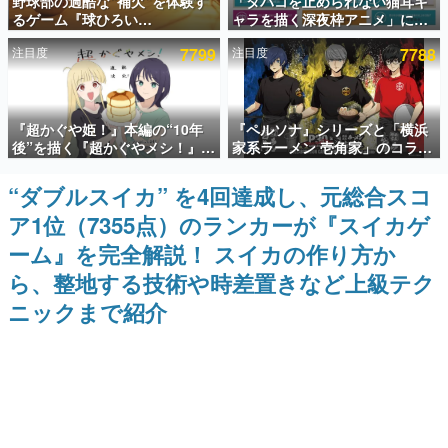
野球部の過酷な“補欠”を体験す
「タバコを止められない猫耳キ
るゲーム『球ひろい
ャラを描く深夜枠アニメ」に視
インタビュー
Simulator』が「1件」のウィッ
聴者の一部から批判意見。違法
注目度
7799
注目度
7788
シュリストをもとにチェコ語に
薬物の使用と思しき描写も含め
連載・特集一覧
対応しSNSで話題に。『キング
て、BPOが議論を交わす
ダム・カム』開発元やチェコの
プロ野球選手から称賛の声
殿堂入り記事
『超かぐや姫！』本編の“10年
『ペルソナ』シリーズと「横浜
SNS拡散数が数千以上！ ページビュー数万以上！ などな
ど。多くの人々に読まれた、電ファミ渾身の“殿堂入り”記
後”を描く『超かぐやメシ！』
家系ラーメン 壱角家」のコラボ
事をまとめました。
Web連載決定。新たなWebマン
が8月21日から開催。”はがく
ガレーベル「ビビビコミック」
れ”風とんこつラーメンや、おい
“ダブルスイカ” を4回達成し、元総合スコ
ゲームの企画書
にて特別話が掲載スタート、あ
しく食べられるカレーラーメン
名作ゲームクリエイターの方々に製作時のエピソードをお
ア1位（7355点）のランカーが『スイカゲ
のお話には…まだ続きがある！
がラインナップ
聞きし、ヒットする企画（ゲーム）とは何か？を探ってい
きます。
ーム』を完全解説！ スイカの作り方か
赫本
ら、整地する技術や時差置きなど上級テク
この物語を解いてはいけない。『赫本』は、〈試験問題〉
ニックまで紹介
の形をした短編ホラー小説集です。
新世代に訊く
これからのデジタルゲーム市場を担う若きクリエイター達
の姿を追い、彼らのルーツと情熱を探っていきます。
ゲーム世代の作家たち
ゲームに多大な影響を受けた作家さんに取材し、ゲームが