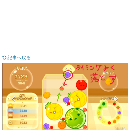
日本のコンテンツ産業やカルチャーに与えた影響を探る企
画です。
日本モバイルゲーム産業史
日本のモバイルゲーム史における主要なトピック・タイト
ルを網羅するほか、開発者へのインタビューや識者による
解説を掲載。約20年の歴史が一望できる決定版！
若ゲのいたり〜ゲームクリエイターの青春〜
『うつヌケ』『ペンと箸』等で知られるマンガ家・田中圭
一先生によるゲーム業界レポートマンガです。
記事へ戻る
なんでゲームは面白い？
ゲーム開発者・hamatsu氏がゲームの魅力を画面や操作の
具体的な形から解き明かしていく、硬派で骨太な評論連載
です。
ゲームが変えた日本語
「経験値」「裏技」「ラスボス」… ゲームにまつわる言葉
の起源や用法の変遷を、コンピューター文化史研究家・タ
イニーP氏が徹底調査。
カテゴリ
16 / 24
特集記事