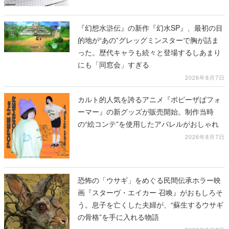
『幻想水滸伝』の新作『幻水SP』、最初の目
的地が“あの”グレッグミンスターで胸が詰ま
った。歴代キャラも続々と登場するしあまり
にも「同窓会」すぎる
2026年8月7日
カルト的人気を誇るアニメ『ポピーザぱフォ
ーマー』の新グッズが販売開始。制作当時
の“絵コンテ”を使用したアパレルがおしゃれ
2026年8月7日
恐怖の「ウサギ」をめぐる民間伝承ホラー映
画『スターヴ・エイカー 召喚』がおもしろそ
う。息子を亡くした夫婦が、“蘇生するウサギ
の骨格”を手に入れる物語