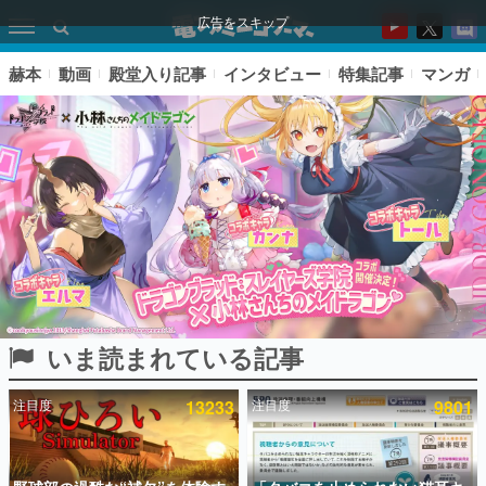
広告をスキップ
赫本
動画
殿堂入り記事
インタビュー
特集記事
マンガ
いま読まれている記事
ピックアップ
注目度
13233
注目度
9801
電ファミのいま読まれている記事ランキング
アプリセール情報