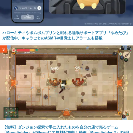
ハローキティやポムポムプリンと眠れる睡眠サポートアプリ『ゆめたび』
が配信中。キャラごとのASMRや目覚ましアラームも搭載
3
【無料】ダンジョン探索で手に入れたものを自分の店で売るゲーム
『Moonlighter』がSteamにて無料配布中！続編『Moonlighter 2』の9月