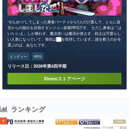
“ぜんめつ”してしまった勇者パーティから1人だけ選んで、ともに迷
宮からの脱出を目指すダンジョン探索RPGです。 ただし勇者は「は
い/いいえ」しか喋れず、魔法使いは魔法が使えず、戦士は可愛らし
い人形になっていて、僧侶は██を崇拝しています。誰を救うのかを
選ぶのは、あなたです。
インディー
RPG
リリース日：2026年第4四半期
Steamストアページ
ランキング
1