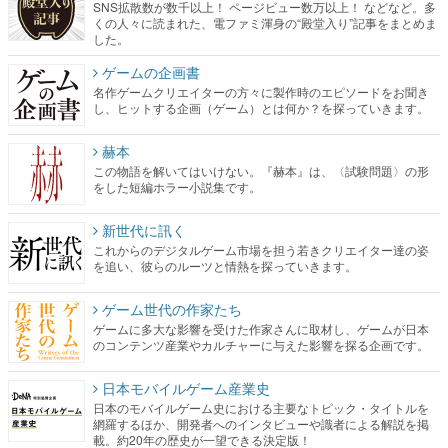
SNS拡散数が数千以上！ ページビュー数万以上！ などなど。多
くの人々に読まれた、電ファミ渾身の“殿堂入り”記事をまとめま
した。
ゲームの企画書
名作ゲームクリエイターの方々に製作時のエピソードをお聞き
し、ヒットする企画（ゲーム）とは何か？を探っていきます。
赫本
この物語を解いてはいけない。『赫本』は、〈試験問題〉の形
をした短編ホラー小説集です。
新世代に訊く
これからのデジタルゲーム市場を担う若きクリエイター達の姿
を追い、彼らのルーツと情熱を探っていきます。
ゲーム世代の作家たち
ゲームに多大な影響を受けた作家さんに取材し、ゲームが日本
のコンテンツ産業やカルチャーに与えた影響を探る企画です。
日本モバイルゲーム産業史
日本のモバイルゲーム史における主要なトピック・タイトルを
網羅するほか、開発者へのインタビューや識者による解説を掲
載。約20年の歴史が一望できる決定版！