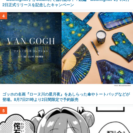
2日正式リリースを記念したキャンペーン
4
ゴッホの名画『ローヌ川の星月夜』をあしらった傘やトートバッグなどが
登場。8月7日21時より2日間限定で予約販売
5