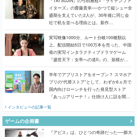
く
『TATSUJIN』の弓削雅稔×『ライデンファ
イターズ』の齋藤貴幸──かつて縦シュー全
盛期を支えていた2人が、30年後に同じ会
社で机を並べる理由とは。新作
『TATSUJIN EXTREME』で初タッグを組
んだレジェンド2人に訊く開発秘話
実写映像1000分、ルート分岐100種類以
上。配信開始5日で100万本を売った、中国
発の実写インタラクティブドラマゲーム
『盛世天下：女帝への道II』の、規模が違
うこだわりをプロデューサーに聞いた
半年でアプリストアをオープン？ スマホア
プリの“代替ストア”として、わずか6ヵ月で
国内向けローンチを行った発見型ストア
『あっぷアリーナ！』仕掛け人に話を聞い
てみた
インタビュー
の記事一覧
ゲームの企画書
『アビス』は、ひとつの奇跡だった──膨大