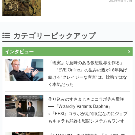
2026年8月7日
カテゴリーピックアップ
インタビュー
「現実より意味のある仮想世界を作る」
──『EVE Online』の生みの親が18年掲げ
続ける”クレイジーな宣言”は、比喩ではな
く本気だった
作り込みのすさまじさにコラボ先も驚嘆
──『Wizardry Variants Daphne』
×『FFXI』コラボが期間限定なのにジョブ
もキャラも武器も戦闘システムもワンオフ
で作り込まれた理由を両ディレクターに聞