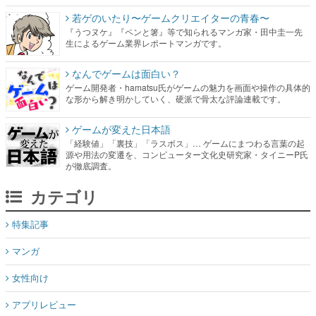
若ゲのいたり〜ゲームクリエイターの青春〜
『うつヌケ』『ペンと箸』等で知られるマンガ家・田中圭一先
生によるゲーム業界レポートマンガです。
なんでゲームは面白い？
ゲーム開発者・hamatsu氏がゲームの魅力を画面や操作の具体的
な形から解き明かしていく、硬派で骨太な評論連載です。
ゲームが変えた日本語
「経験値」「裏技」「ラスボス」… ゲームにまつわる言葉の起
源や用法の変遷を、コンピューター文化史研究家・タイニーP氏
が徹底調査。
カテゴリ
特集記事
マンガ
女性向け
アプリレビュー