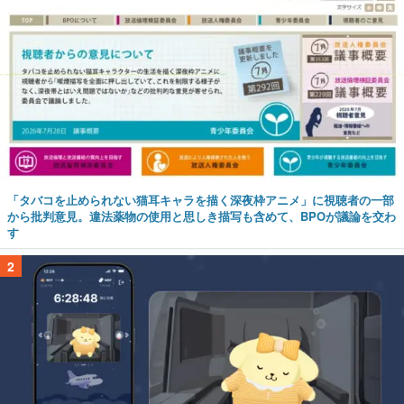
「タバコを止められない猫耳キャラを描く深夜枠アニメ」に視聴者の一部
から批判意見。違法薬物の使用と思しき描写も含めて、BPOが議論を交わ
す
2