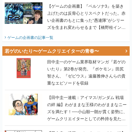
【ゲームの企画書】『ペルソナ3』を築き
上げたのは反骨心とリスペクトだった。赤
い企画書のもとに集った“愚連隊”がシリー
ズを生まれ変わらせるまで【橋野桂インタ
ビュー】
ゲームの企画書
の記事一覧
若ゲのいたり〜ゲームクリエイターの青春〜
田中圭一のゲーム業界取材マンガ『若ゲの
いたり』第2巻が発売。『ポケモン』田尻
智さん、『ゼビウス』遠藤雅伸さんらの貴
重なエピソードを収録
【田中圭一連載：アイマス/ガンダム 戦場
の絆 編】わがままな王様のわがままなニー
ズを満たす！──小山順一朗が貫く姿勢に、
ゲームクリエイターとしての矜持を見た
【若ゲのいたり最終回】