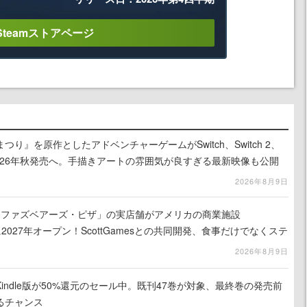
Steamストアページ
り』を原作としたアドベンチャーゲームがSwitch、Switch 2、
に2026年秋発売へ。手描きアートの雰囲気が良すぎる最新映像も公開
2026年8月9日
ィ・ファズベアーズ・ピザ」の実店舗がアメリカの商業施設
am」に2027年オープン！ScottGamesとの共同開発、食事だけでなくステ
ホラー体験も楽しめる
2026年8月9日
indle版が50%還元のセール中。既刊47巻が対象、最終巻の発売前
るチャンス