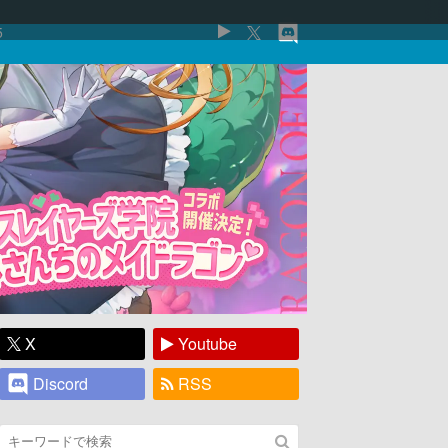
5
X
Youtube
Discord
RSS