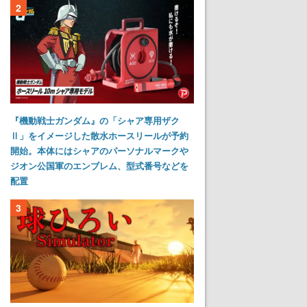
2
『機動戦士ガンダム』の「シャア専用ザク
Ⅱ」をイメージした散水ホースリールが予約
開始。本体にはシャアのパーソナルマークや
ジオン公国軍のエンブレム、型式番号などを
配置
3