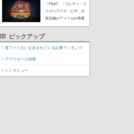
PC（Steam）向けに2026
『FNaF』「フレディ・フ
年秋発売へ。手描きアー
ァズベアーズ・ピザ」の
トの雰囲気が良すぎる最
実店舗がアメリカの商業
新映像も公開
施設「American Dream」
に2027年オープン！
ピックアップ
ScottGamesとの共同開
発、食事だけでなくステ
電ファミのいま読まれている記事ランキング
ージショーや没入型のホ
アプリセール情報
ラー体験も楽しめる
インタビュー