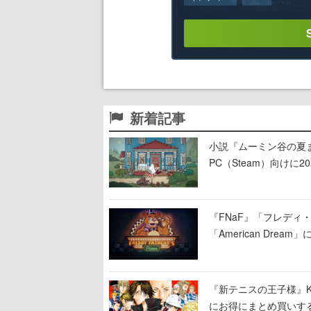
新着記事
小説『ムーミン谷の夏まつ
PC（Steam）向け
『FNaF』「フレデ
「American Dre
ージショーや没入型の
『新テニスの王子様』K
にお得にまとめ買いす