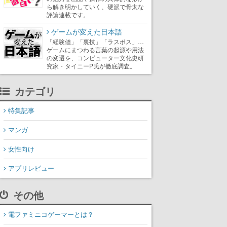
ら解き明かしていく、硬派で骨太な
評論連載です。
ゲームが変えた日本語
「経験値」「裏技」「ラスボス」…
ゲームにまつわる言葉の起源や用法
の変遷を、コンピューター文化史研
究家・タイニーP氏が徹底調査。
カテゴリ
特集記事
マンガ
女性向け
アプリレビュー
その他
電ファミニコゲーマーとは？