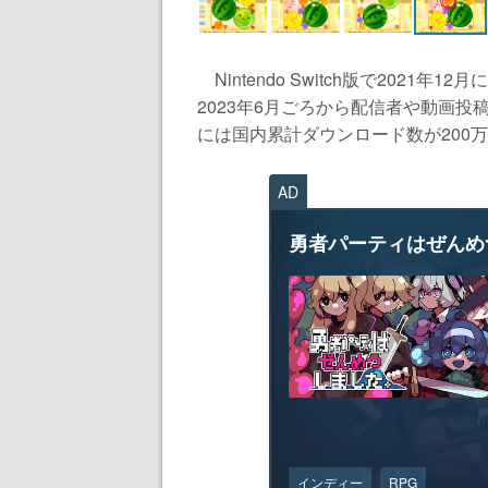
Nintendo Switch版で202
2023年6月ごろから配信者や動画投
には国内累計ダウンロード数が200万を
AD
勇者パーティはぜんめ
インディー
RPG