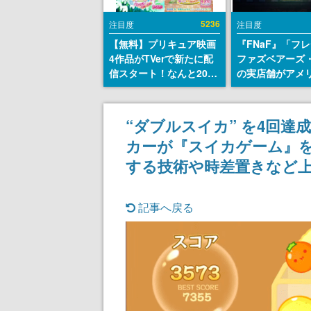
5236
注目度
注目度
【無料】プリキュア映画
『FNaF』「フ
4作品がTVerで新たに配
ファズベアーズ
信スタート！なんと2018
の実店舗がアメ
年～2024年の映画ほぼす
業施設「Americ
べてが見放題に、ぶっち
Dream」に202
ゃけありえないラインナ
ン！ScottGam
“ダブルスイカ” を4回達
ップ
同開発、食事だ
カーが『スイカゲーム』を
ステージショー
のホラー体験も
する技術や時差置きなど
記事へ戻る