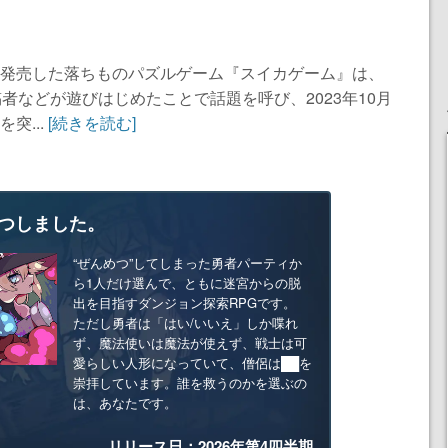
1年12月に発売した落ちものパズルゲーム『スイカゲーム』は、
稿者などが遊びはじめたことで話題を呼び、2023年10月
突...
[続きを読む]
つしました。
“ぜんめつ”してしまった勇者パーティか
ら1人だけ選んで、ともに迷宮からの脱
出を目指すダンジョン探索RPGです。
ただし勇者は「はい/いいえ」しか喋れ
ず、魔法使いは魔法が使えず、戦士は可
愛らしい人形になっていて、僧侶は██を
崇拝しています。誰を救うのかを選ぶの
は、あなたです。
リリース日：2026年第4四半期