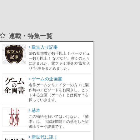
連載・特集一覧
殿堂入り記事
SNS拡散数が数千以上！ ページビュ
ー数万以上！ などなど。多くの人々
に読まれた、電ファミ渾身の“殿堂入
り”記事をまとめました。
ゲームの企画書
名作ゲームクリエイターの方々に製
作時のエピソードをお聞きし、ヒッ
トする企画（ゲーム）とは何か？を
探っていきます。
赫本
この物語を解いてはいけない。『赫
本』は、〈試験問題〉の形をした短
編ホラー小説集です。
新世代に訊く