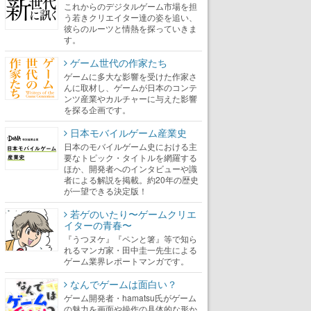
これからのデジタルゲーム市場を担
う若きクリエイター達の姿を追い、
彼らのルーツと情熱を探っていきま
す。
ゲーム世代の作家たち
ゲームに多大な影響を受けた作家さ
んに取材し、ゲームが日本のコンテ
ンツ産業やカルチャーに与えた影響
を探る企画です。
日本モバイルゲーム産業史
日本のモバイルゲーム史における主
要なトピック・タイトルを網羅する
ほか、開発者へのインタビューや識
者による解説を掲載。約20年の歴史
が一望できる決定版！
若ゲのいたり〜ゲームクリエ
イターの青春〜
『うつヌケ』『ペンと箸』等で知ら
れるマンガ家・田中圭一先生による
ゲーム業界レポートマンガです。
なんでゲームは面白い？
ゲーム開発者・hamatsu氏がゲーム
の魅力を画面や操作の具体的な形か