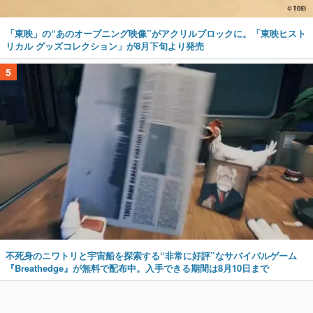
「東映」の“あのオープニング映像”がアクリルブロックに。「東映ヒスト
リカル グッズコレクション」が8月下旬より発売
5
不死身のニワトリと宇宙船を探索する“非常に好評”なサバイバルゲーム
『Breathedge』が無料で配布中。入手できる期間は8月10日まで