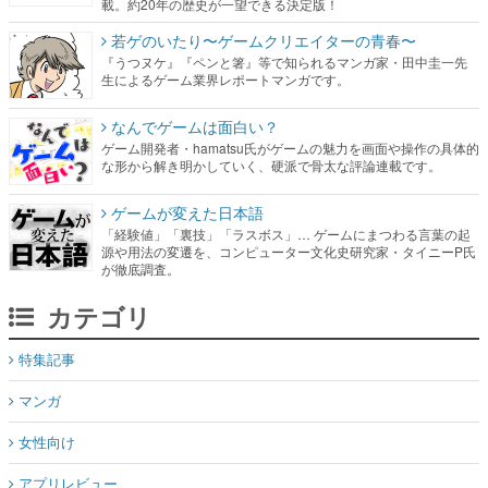
載。約20年の歴史が一望できる決定版！
若ゲのいたり〜ゲームクリエイターの青春〜
『うつヌケ』『ペンと箸』等で知られるマンガ家・田中圭一先
生によるゲーム業界レポートマンガです。
なんでゲームは面白い？
ゲーム開発者・hamatsu氏がゲームの魅力を画面や操作の具体的
な形から解き明かしていく、硬派で骨太な評論連載です。
ゲームが変えた日本語
「経験値」「裏技」「ラスボス」… ゲームにまつわる言葉の起
源や用法の変遷を、コンピューター文化史研究家・タイニーP氏
が徹底調査。
カテゴリ
特集記事
マンガ
女性向け
アプリレビュー