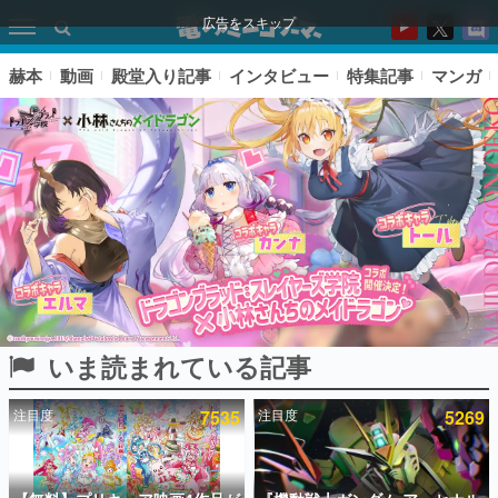
広告をスキップ
赫本
動画
殿堂入り記事
インタビュー
特集記事
マンガ
いま読まれている記事
ピックアップ
注目度
7535
注目度
5269
電ファミのいま読まれている記事ランキング
アプリセール情報