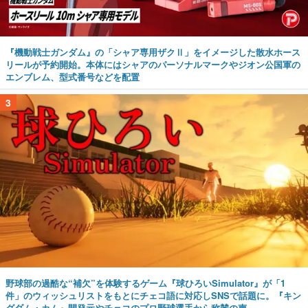
『機動戦士ガンダム』の「シャア専用ザクⅡ」をイメージした散水ホース
リールが予約開始。本体にはシャアのパーソナルマークやジオン公国軍の
エンブレム、型式番号などを配置
3
野球部の過酷な“補欠”を体験するゲーム『球ひろいSimulator』が「1
件」のウィッシュリストをもとにチェコ語に対応しSNSで話題に。『キン
グダム・カム』開発元やチェコのプロ野球選手から称賛の声