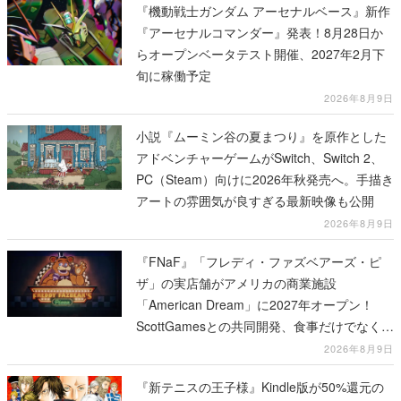
『機動戦士ガンダム アーセナルベース』新作
『アーセナルコマンダー』発表！8月28日か
らオープンベータテスト開催、2027年2月下
旬に稼働予定
2026年8月9日
小説『ムーミン谷の夏まつり』を原作とした
アドベンチャーゲームがSwitch、Switch 2、
PC（Steam）向けに2026年秋発売へ。手描き
アートの雰囲気が良すぎる最新映像も公開
2026年8月9日
『FNaF』「フレディ・ファズベアーズ・ピ
ザ」の実店舗がアメリカの商業施設
「American Dream」に2027年オープン！
ScottGamesとの共同開発、食事だけでなくス
テージショーや没入型のホラー体験も楽しめ
2026年8月9日
る
『新テニスの王子様』Kindle版が50%還元の