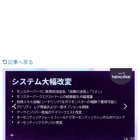
日本のコンテンツ産業やカルチャーに与えた影響を探る企
画です。
日本モバイルゲーム産業史
日本のモバイルゲーム史における主要なトピック・タイト
ルを網羅するほか、開発者へのインタビューや識者による
解説を掲載。約20年の歴史が一望できる決定版！
若ゲのいたり〜ゲームクリエイターの青春〜
『うつヌケ』『ペンと箸』等で知られるマンガ家・田中圭
一先生によるゲーム業界レポートマンガです。
記事へ戻る
なんでゲームは面白い？
ゲーム開発者・hamatsu氏がゲームの魅力を画面や操作の
具体的な形から解き明かしていく、硬派で骨太な評論連載
です。
ゲームが変えた日本語
「経験値」「裏技」「ラスボス」… ゲームにまつわる言葉
の起源や用法の変遷を、コンピューター文化史研究家・タ
イニーP氏が徹底調査。
カテゴリ
14 / 22
特集記事