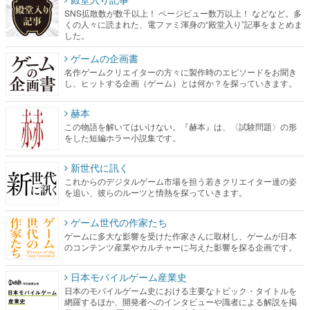
SNS拡散数が数千以上！ ページビュー数万以上！ などなど。多
くの人々に読まれた、電ファミ渾身の“殿堂入り”記事をまとめま
した。
ゲームの企画書
名作ゲームクリエイターの方々に製作時のエピソードをお聞き
し、ヒットする企画（ゲーム）とは何か？を探っていきます。
赫本
この物語を解いてはいけない。『赫本』は、〈試験問題〉の形
をした短編ホラー小説集です。
新世代に訊く
これからのデジタルゲーム市場を担う若きクリエイター達の姿
を追い、彼らのルーツと情熱を探っていきます。
ゲーム世代の作家たち
ゲームに多大な影響を受けた作家さんに取材し、ゲームが日本
のコンテンツ産業やカルチャーに与えた影響を探る企画です。
日本モバイルゲーム産業史
日本のモバイルゲーム史における主要なトピック・タイトルを
網羅するほか、開発者へのインタビューや識者による解説を掲