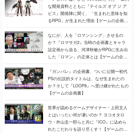
な開発資料とともに『テイルズ オブ ジ ア
ビス』開発陣に聞く、「生まれた意味を知
るRPG」が生まれた理由【ゲームの企画
書】
なにが、人を「ロマンシング」させるの
か？『ロマサガ2』当時の企画書とキャラ
設定画から迫る、河津秋敏がRPGに生み出
した「ロマン」の正体とは【ゲームの企画
書】
『ガンパレ』の企画書、ついに公開━初代
PSの伝説的タイトルは、なぜ生まれたの
か？そして『LOOP8』へ受け継がれたもの
【ゲームの企画書】
世界が認めるゲームデザイナー・上田文人
とはいったい何が凄いのか？ ヨコオタロ
ウ・外山圭一郎らと共に『ICO』に込めら
れたこだわりを語り尽くす！【ゲームの企