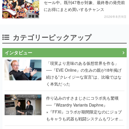
セール中。既刊47巻が対象、最終巻の発売前
にお得にまとめ買いするチャンス
2026年8月9日
カテゴリーピックアップ
インタビュー
「現実より意味のある仮想世界を作る」
──『EVE Online』の生みの親が18年掲げ
続ける”クレイジーな宣言”は、比喩ではな
く本気だった
作り込みのすさまじさにコラボ先も驚嘆
──『Wizardry Variants Daphne』
×『FFXI』コラボが期間限定なのにジョブ
もキャラも武器も戦闘システムもワンオフ
で作り込まれた理由を両ディレクターに聞