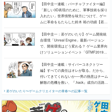
【田中圭一連載：バーチャファイター編】
「新しい3D表現のために、軍事技術を採り
入れたい」世界情勢を味方につけて、ゲー
ムに革命をもたらした鈴木 裕の功績【若ゲ
のいたり】
【田中圭一：若ゲのいたり】ゲーム開発統
合環境「Unreal Engine」最新バージョン
で、開発環境はどう変わる？ ゲーム業界向
けソリューションイベント「GTMF2019」
に行って、より理解を深めよう【PR】
【田中圭一連載：サイバーコネクトツー
編】すべての責任はオレが取る。だから、
付いてきてくれないか──男の熱意はチーム
解散の危機を救い、『.hack』成功の活路を
開く。業界の快男児・松山 洋に流れる血は
若ゲのいたり〜ゲームクリエイターの青春〜
の記事一覧
『少年ジャンプ』色だった【若ゲのいた
り】