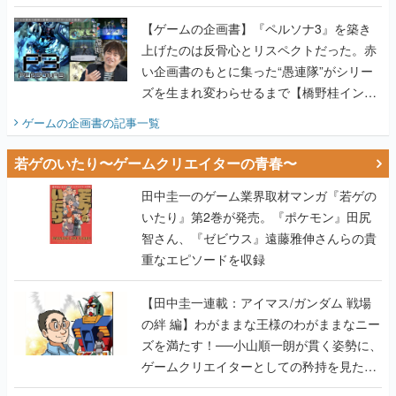
画書】
【ゲームの企画書】『ペルソナ3』を築き
上げたのは反骨心とリスペクトだった。赤
い企画書のもとに集った“愚連隊”がシリー
ズを生まれ変わらせるまで【橋野桂インタ
ビュー】
ゲームの企画書
の記事一覧
若ゲのいたり〜ゲームクリエイターの青春〜
田中圭一のゲーム業界取材マンガ『若ゲの
いたり』第2巻が発売。『ポケモン』田尻
智さん、『ゼビウス』遠藤雅伸さんらの貴
重なエピソードを収録
【田中圭一連載：アイマス/ガンダム 戦場
の絆 編】わがままな王様のわがままなニー
ズを満たす！──小山順一朗が貫く姿勢に、
ゲームクリエイターとしての矜持を見た
【若ゲのいたり最終回】