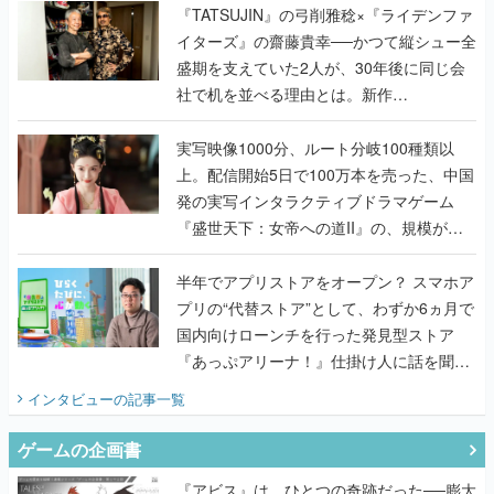
く
『TATSUJIN』の弓削雅稔×『ライデンファ
イターズ』の齋藤貴幸──かつて縦シュー全
盛期を支えていた2人が、30年後に同じ会
社で机を並べる理由とは。新作
『TATSUJIN EXTREME』で初タッグを組
んだレジェンド2人に訊く開発秘話
実写映像1000分、ルート分岐100種類以
上。配信開始5日で100万本を売った、中国
発の実写インタラクティブドラマゲーム
『盛世天下：女帝への道II』の、規模が違
うこだわりをプロデューサーに聞いた
半年でアプリストアをオープン？ スマホア
プリの“代替ストア”として、わずか6ヵ月で
国内向けローンチを行った発見型ストア
『あっぷアリーナ！』仕掛け人に話を聞い
てみた
インタビュー
の記事一覧
ゲームの企画書
『アビス』は、ひとつの奇跡だった──膨大