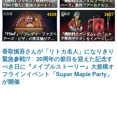
【無料】プリキュア映画4作品が
『機動戦士ガンダム アーセナル
TVerで新たに配信スタート！な
ベース』新作『アーセナルコマ
インタビュー
んと2018年～2024年の映画ほぼ
ンダー』発表！8月28日からオ
注目度
4928
注目度
2607
すべてが見放題に、ぶっちゃけ
ープンベータテスト開催、2027
連載・特集一覧
ありえないラインナップ
年2月下旬に稼働予定
殿堂入り記事
『FNaF』「フレディ・ファズベ
『機動戦士ガンダム』の「シャ
SNS拡散数が数千以上！ ページビュー数万以上！ などな
ど。多くの人々に読まれた、電ファミ渾身の“殿堂入り”記
アーズ・ピザ」の実店舗がアメ
ア専用ザクⅡ」をイメージした
事をまとめました。
リカの商業施設「American
散水ホースリールが予約開始。
Dream」に2027年オープン！
本体にはシャアのパーソナルマ
香取慎吾さんが「リトカ名人」になりきり
ゲームの企画書
ScottGamesとの共同開発、食
ークやジオン公国軍のエンブレ
名作ゲームクリエイターの方々に製作時のエピソードをお
緊急参戦!? 20周年の節目を迎えた記念す
事だけでなくステージショーや
ム、型式番号などを配置
聞きし、ヒットする企画（ゲーム）とは何か？を探ってい
没入型のホラー体験も楽しめる
きます。
べき日に『メイプルストーリー』大規模オ
赫本
フラインイベント「Super Maple Party」
この物語を解いてはいけない。『赫本』は、〈試験問題〉
が開催
の形をした短編ホラー小説集です。
新世代に訊く
これからのデジタルゲーム市場を担う若きクリエイター達
の姿を追い、彼らのルーツと情熱を探っていきます。
ゲーム世代の作家たち
ゲームに多大な影響を受けた作家さんに取材し、ゲームが