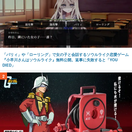
「パリィ」や「ローリング」で女の子と会話するソウルライク恋愛ゲーム
『小早川さんはソウルライク』無料公開。返事に失敗すると「YOU
DIED」
2