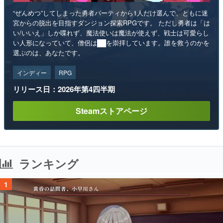
“ぜんめつ”してしまった勇者パーティから1人だけ選んで、ともに迷
宮からの脱出を目指すダンジョン探索RPGです。 ただし勇者は「は
い/いいえ」しか喋れず、魔法使いは魔法が使えず、戦士は可愛らし
い人形になっていて、僧侶は██を崇拝しています。誰を救うのかを
選ぶのは、あなたです。
インディー
RPG
リリース日：2026年第4四半期
Steamストアページ
ランキング
1