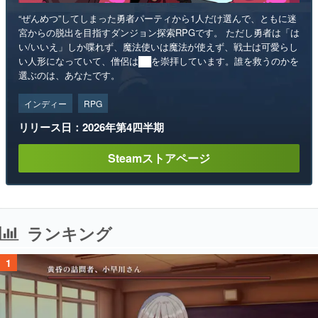
“ぜんめつ”してしまった勇者パーティから1人だけ選んで、ともに迷
宮からの脱出を目指すダンジョン探索RPGです。 ただし勇者は「は
い/いいえ」しか喋れず、魔法使いは魔法が使えず、戦士は可愛らし
い人形になっていて、僧侶は██を崇拝しています。誰を救うのかを
選ぶのは、あなたです。
インディー
RPG
リリース日：2026年第4四半期
Steamストアページ
ランキング
1