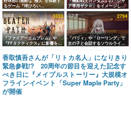
野球部の過酷な“補欠”を体験す
『機動戦士ガンダム』の「シャ
るゲーム『球ひろい
ア専用ザクⅡ」をイメージした
インタビュー
Simulator』が「1件」のウィッ
散水ホースリールが予約開始。
注目度
3333
注目度
2794
シュリストをもとにチェコ語に
本体にはシャアのパーソナルマ
連載・特集一覧
対応しSNSで話題に。『キング
ークやジオン公国軍のエンブレ
ダム・カム』開発元やチェコの
ム、型式番号などを配置
プロ野球選手から称賛の声
殿堂入り記事
『ファイアーエムブレム』や
「パリィ」や「ローリング」で
SNS拡散数が数千以上！ ページビュー数万以上！ などな
ど。多くの人々に読まれた、電ファミ渾身の“殿堂入り”記
『FFタクティクス』に影響を受
女の子と会話するソウルライク
事をまとめました。
けた新作戦略RPG『Beaten
恋愛ゲーム『小早川さんはソウ
Path』2027年に発売へ。
ルライク』無料公開。返事に失
香取慎吾さんが「リトカ名人」になりきり
ゲームの企画書
PC（Steam）、PS5、Xbox、
敗すると「YOU DIED」
名作ゲームクリエイターの方々に製作時のエピソードをお
緊急参戦!? 20周年の節目を迎えた記念す
Switch向けにリリース予定
聞きし、ヒットする企画（ゲーム）とは何か？を探ってい
きます。
べき日に『メイプルストーリー』大規模オ
赫本
フラインイベント「Super Maple Party」
この物語を解いてはいけない。『赫本』は、〈試験問題〉
が開催
の形をした短編ホラー小説集です。
新世代に訊く
これからのデジタルゲーム市場を担う若きクリエイター達
の姿を追い、彼らのルーツと情熱を探っていきます。
ゲーム世代の作家たち
ゲームに多大な影響を受けた作家さんに取材し、ゲームが