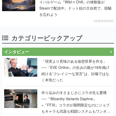
イバルゲーム『Wild n Chill』の体験版が
Steamで配信中。ドット絵の大自然で、喧騒
を忘れよう
2026年8月8日
カテゴリーピックアップ
インタビュー
「現実より意味のある仮想世界を作る」
──『EVE Online』の生みの親が18年掲げ
続ける”クレイジーな宣言”は、比喩ではな
く本気だった
作り込みのすさまじさにコラボ先も驚嘆
──『Wizardry Variants Daphne』
×『FFXI』コラボが期間限定なのにジョブ
もキャラも武器も戦闘システムもワンオフ