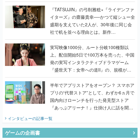
で作り込まれた理由を両ディレクターに聞
く
『TATSUJIN』の弓削雅稔×『ライデンファ
イターズ』の齋藤貴幸──かつて縦シュー全
盛期を支えていた2人が、30年後に同じ会
社で机を並べる理由とは。新作
『TATSUJIN EXTREME』で初タッグを組
んだレジェンド2人に訊く開発秘話
実写映像1000分、ルート分岐100種類以
上。配信開始5日で100万本を売った、中国
発の実写インタラクティブドラマゲーム
『盛世天下：女帝への道II』の、規模が違
うこだわりをプロデューサーに聞いた
半年でアプリストアをオープン？ スマホア
プリの“代替ストア”として、わずか6ヵ月で
国内向けローンチを行った発見型ストア
『あっぷアリーナ！』仕掛け人に話を聞い
てみた
インタビュー
の記事一覧
ゲームの企画書