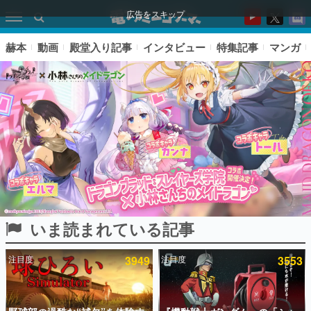
広告をスキップ
赫本
動画
殿堂入り記事
インタビュー
特集記事
マンガ
いま読まれている記事
ピックアップ
注目度
3949
注目度
3553
電ファミのいま読まれている記事ランキング
アプリセール情報