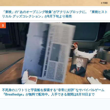
「東映」の“あのオープニング映像”がアクリルブロックに。「東映ヒスト
リカル グッズコレクション」が8月下旬より発売
5
不死身のニワトリと宇宙船を探索する“非常に好評”なサバイバルゲーム
『Breathedge』が無料で配布中。入手できる期間は8月10日まで