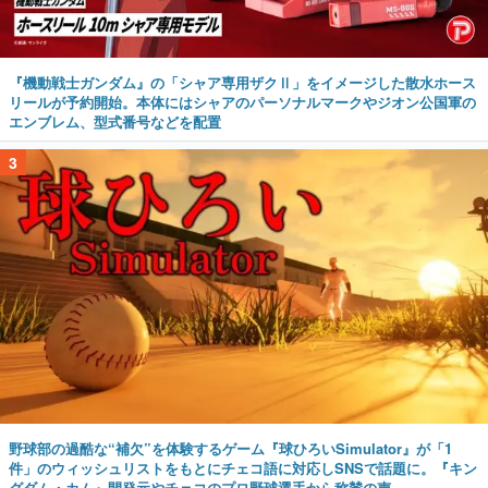
『機動戦士ガンダム』の「シャア専用ザクⅡ」をイメージした散水ホース
リールが予約開始。本体にはシャアのパーソナルマークやジオン公国軍の
エンブレム、型式番号などを配置
3
野球部の過酷な“補欠”を体験するゲーム『球ひろいSimulator』が「1
件」のウィッシュリストをもとにチェコ語に対応しSNSで話題に。『キン
グダム・カム』開発元やチェコのプロ野球選手から称賛の声