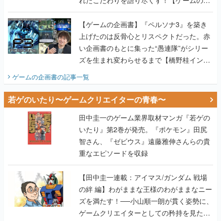
画書】
【ゲームの企画書】『ペルソナ3』を築き
上げたのは反骨心とリスペクトだった。赤
い企画書のもとに集った“愚連隊”がシリー
ズを生まれ変わらせるまで【橋野桂インタ
ビュー】
ゲームの企画書
の記事一覧
若ゲのいたり〜ゲームクリエイターの青春〜
田中圭一のゲーム業界取材マンガ『若ゲの
いたり』第2巻が発売。『ポケモン』田尻
智さん、『ゼビウス』遠藤雅伸さんらの貴
重なエピソードを収録
【田中圭一連載：アイマス/ガンダム 戦場
の絆 編】わがままな王様のわがままなニー
ズを満たす！──小山順一朗が貫く姿勢に、
ゲームクリエイターとしての矜持を見た