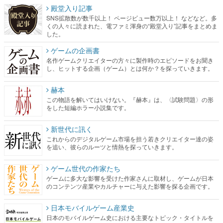
殿堂入り記事
SNS拡散数が数千以上！ ページビュー数万以上！ などなど。多
くの人々に読まれた、電ファミ渾身の“殿堂入り”記事をまとめま
した。
ゲームの企画書
名作ゲームクリエイターの方々に製作時のエピソードをお聞き
し、ヒットする企画（ゲーム）とは何か？を探っていきます。
赫本
この物語を解いてはいけない。『赫本』は、〈試験問題〉の形
をした短編ホラー小説集です。
新世代に訊く
これからのデジタルゲーム市場を担う若きクリエイター達の姿
を追い、彼らのルーツと情熱を探っていきます。
ゲーム世代の作家たち
ゲームに多大な影響を受けた作家さんに取材し、ゲームが日本
のコンテンツ産業やカルチャーに与えた影響を探る企画です。
日本モバイルゲーム産業史
日本のモバイルゲーム史における主要なトピック・タイトルを