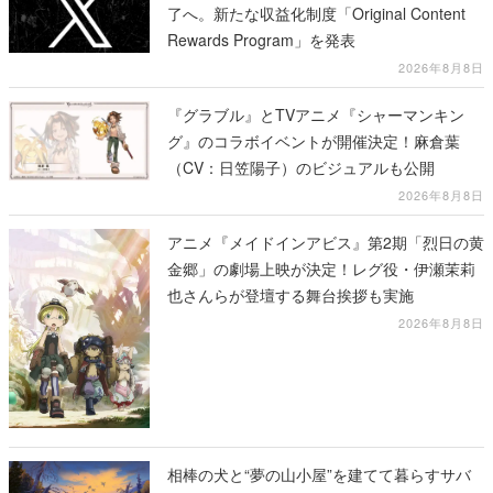
了へ。新たな収益化制度「Original Content
Rewards Program」を発表
2026年8月8日
『グラブル』とTVアニメ『シャーマンキン
グ』のコラボイベントが開催決定！麻倉葉
（CV：日笠陽子）のビジュアルも公開
2026年8月8日
アニメ『メイドインアビス』第2期「烈日の黄
金郷」の劇場上映が決定！レグ役・伊瀬茉莉
也さんらが登壇する舞台挨拶も実施
2026年8月8日
相棒の犬と“夢の山小屋”を建てて暮らすサバ