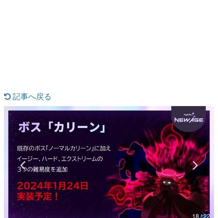
日本のコンテンツ産業やカルチャーに与えた影響を探る企
画です。
日本モバイルゲーム産業史
日本のモバイルゲーム史における主要なトピック・タイト
ルを網羅するほか、開発者へのインタビューや識者による
解説を掲載。約20年の歴史が一望できる決定版！
若ゲのいたり〜ゲームクリエイターの青春〜
『うつヌケ』『ペンと箸』等で知られるマンガ家・田中圭
一先生によるゲーム業界レポートマンガです。
記事へ戻る
なんでゲームは面白い？
ゲーム開発者・hamatsu氏がゲームの魅力を画面や操作の
具体的な形から解き明かしていく、硬派で骨太な評論連載
です。
ゲームが変えた日本語
「経験値」「裏技」「ラスボス」… ゲームにまつわる言葉
の起源や用法の変遷を、コンピューター文化史研究家・タ
イニーP氏が徹底調査。
カテゴリ
18 / 22
特集記事