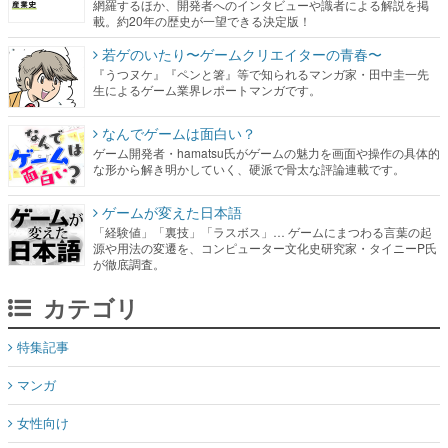
網羅するほか、開発者へのインタビューや識者による解説を掲
載。約20年の歴史が一望できる決定版！
若ゲのいたり〜ゲームクリエイターの青春〜
『うつヌケ』『ペンと箸』等で知られるマンガ家・田中圭一先
生によるゲーム業界レポートマンガです。
なんでゲームは面白い？
ゲーム開発者・hamatsu氏がゲームの魅力を画面や操作の具体的
な形から解き明かしていく、硬派で骨太な評論連載です。
ゲームが変えた日本語
「経験値」「裏技」「ラスボス」… ゲームにまつわる言葉の起
源や用法の変遷を、コンピューター文化史研究家・タイニーP氏
が徹底調査。
カテゴリ
特集記事
マンガ
女性向け