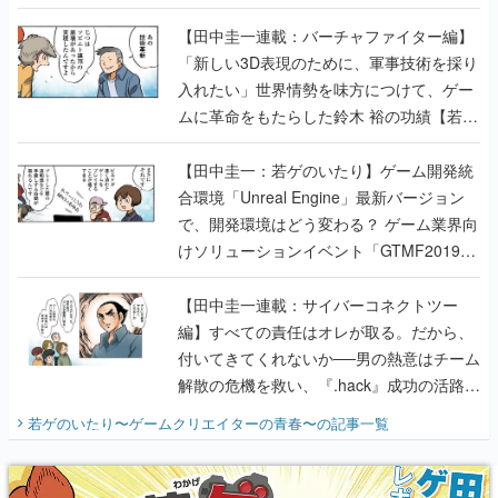
【若ゲのいたり最終回】
【田中圭一連載：バーチャファイター編】
「新しい3D表現のために、軍事技術を採り
入れたい」世界情勢を味方につけて、ゲー
ムに革命をもたらした鈴木 裕の功績【若ゲ
のいたり】
【田中圭一：若ゲのいたり】ゲーム開発統
合環境「Unreal Engine」最新バージョン
で、開発環境はどう変わる？ ゲーム業界向
けソリューションイベント「GTMF2019」
に行って、より理解を深めよう【PR】
【田中圭一連載：サイバーコネクトツー
編】すべての責任はオレが取る。だから、
付いてきてくれないか──男の熱意はチーム
解散の危機を救い、『.hack』成功の活路を
開く。業界の快男児・松山 洋に流れる血は
若ゲのいたり〜ゲームクリエイターの青春〜
の記事一覧
『少年ジャンプ』色だった【若ゲのいた
り】