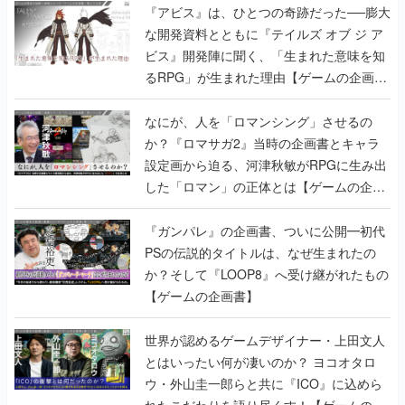
『アビス』は、ひとつの奇跡だった──膨大
な開発資料とともに『テイルズ オブ ジ ア
ビス』開発陣に聞く、「生まれた意味を知
るRPG」が生まれた理由【ゲームの企画
書】
なにが、人を「ロマンシング」させるの
か？『ロマサガ2』当時の企画書とキャラ
設定画から迫る、河津秋敏がRPGに生み出
した「ロマン」の正体とは【ゲームの企画
書】
『ガンパレ』の企画書、ついに公開━初代
PSの伝説的タイトルは、なぜ生まれたの
か？そして『LOOP8』へ受け継がれたもの
【ゲームの企画書】
世界が認めるゲームデザイナー・上田文人
とはいったい何が凄いのか？ ヨコオタロ
ウ・外山圭一郎らと共に『ICO』に込めら
れたこだわりを語り尽くす！【ゲームの企