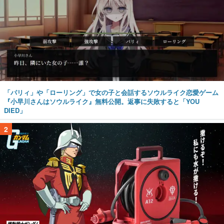
「パリィ」や「ローリング」で女の子と会話するソウルライク恋愛ゲーム
『小早川さんはソウルライク』無料公開。返事に失敗すると「YOU
DIED」
2