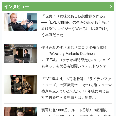
インタビュー
「現実より意味のある仮想世界を作る」
──『EVE Online』の生みの親が18年掲げ
続ける”クレイジーな宣言”は、比喩ではな
く本気だった
作り込みのすさまじさにコラボ先も驚嘆
──『Wizardry Variants Daphne』
×『FFXI』コラボが期間限定なのにジョブ
もキャラも武器も戦闘システムもワンオフ
で作り込まれた理由を両ディレクターに聞
く
『TATSUJIN』の弓削雅稔×『ライデンファ
イターズ』の齋藤貴幸──かつて縦シュー全
盛期を支えていた2人が、30年後に同じ会
社で机を並べる理由とは。新作
『TATSUJIN EXTREME』で初タッグを組
んだレジェンド2人に訊く開発秘話
実写映像1000分、ルート分岐100種類以