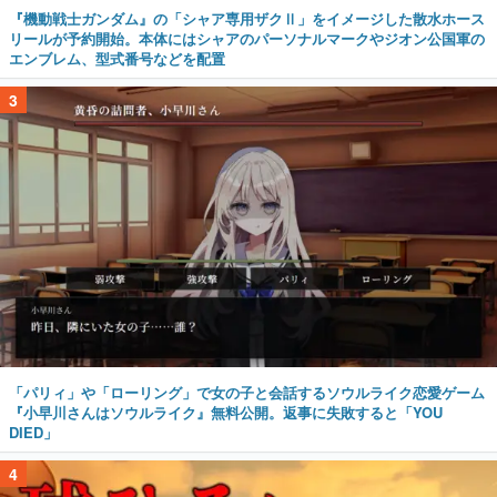
『機動戦士ガンダム』の「シャア専用ザクⅡ」をイメージした散水ホース
リールが予約開始。本体にはシャアのパーソナルマークやジオン公国軍の
エンブレム、型式番号などを配置
3
「パリィ」や「ローリング」で女の子と会話するソウルライク恋愛ゲーム
『小早川さんはソウルライク』無料公開。返事に失敗すると「YOU
DIED」
4