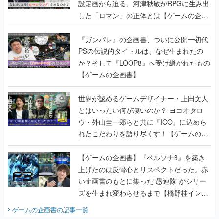
設定画から迫る、河津秋敏がRPGに生み出
した「ロマン」の正体とは【ゲームの企画
書】
『ガンパレ』の企画書、ついに公開━初代
PSの伝説的タイトルは、なぜ生まれたの
か？そして『LOOP8』へ受け継がれたもの
【ゲームの企画書】
世界が認めるゲームデザイナー・上田文人
とはいったい何が凄いのか？ ヨコオタロ
ウ・外山圭一郎らと共に『ICO』に込めら
れたこだわりを語り尽くす！【ゲームの企
画書】
【ゲームの企画書】『ペルソナ3』を築き
上げたのは反骨心とリスペクトだった。赤
い企画書のもとに集った“愚連隊”がシリー
ズを生まれ変わらせるまで【橋野桂インタ
ビュー】
ゲームの企画書
の記事一覧