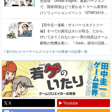
合環境「Unreal Engine」最新バージョン
で、開発環境はどう変わる？ ゲーム業界向
けソリューションイベント「GTMF2019」
に行って、より理解を深めよう【PR】
【田中圭一連載：サイバーコネクトツー
編】すべての責任はオレが取る。だから、
付いてきてくれないか──男の熱意はチーム
解散の危機を救い、『.hack』成功の活路を
開く。業界の快男児・松山 洋に流れる血は
若ゲのいたり〜ゲームクリエイターの青春〜
の記事一覧
『少年ジャンプ』色だった【若ゲのいた
り】
X
Youtube