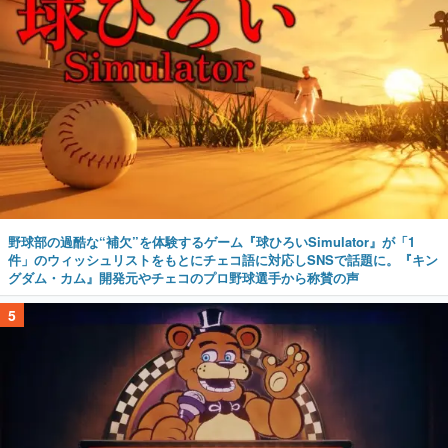
野球部の過酷な“補欠”を体験するゲーム『球ひろいSimulator』が「1
件」のウィッシュリストをもとにチェコ語に対応しSNSで話題に。『キン
グダム・カム』開発元やチェコのプロ野球選手から称賛の声
5