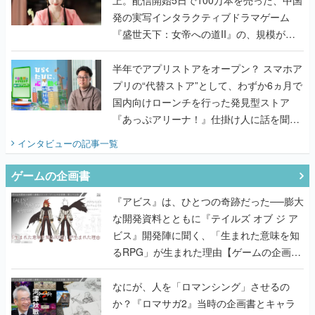
上。配信開始5日で100万本を売った、中国
発の実写インタラクティブドラマゲーム
『盛世天下：女帝への道II』の、規模が違
うこだわりをプロデューサーに聞いた
半年でアプリストアをオープン？ スマホア
プリの“代替ストア”として、わずか6ヵ月で
国内向けローンチを行った発見型ストア
『あっぷアリーナ！』仕掛け人に話を聞い
てみた
インタビュー
の記事一覧
ゲームの企画書
『アビス』は、ひとつの奇跡だった──膨大
な開発資料とともに『テイルズ オブ ジ ア
ビス』開発陣に聞く、「生まれた意味を知
るRPG」が生まれた理由【ゲームの企画
書】
なにが、人を「ロマンシング」させるの
か？『ロマサガ2』当時の企画書とキャラ