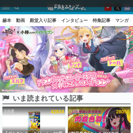
広告をスキップ
赫本
動画
殿堂入り記事
インタビュー
特集記事
マンガ
いま読まれている記事
ピックアップ
注目度
42834
注目度
28050
電ファミのいま読まれている記事ランキング
アプリセール情報