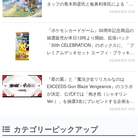
タッフの青木和彦氏と板鼻利幸氏による「ビ
ビ」の前日譚
2026年8月10日
『ポケモンカードゲーム』30周年記念商品の
抽選販売が本日12時より開始。拡張パック
「30th CELEBRATION」のボックスに、「プ
レミアムデッキセット エーフィ・ブラッキ
ー」「FUTURISTIC BOX」の計3商品
2026年8月10日
『星の翼』と『魔法少女リリカルなのは
EXCEEDS Gun Blaze Vengeance』のコラボ
が決定。公式Xでは「抱き枕（シャオリン
Ver.）」を抽選3名にプレゼントする企画を実
施中
2026年8月10日
カテゴリーピックアップ