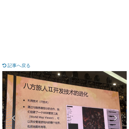
日本のコンテンツ産業やカルチャーに与えた影響を探る企
画です。
日本モバイルゲーム産業史
日本のモバイルゲーム史における主要なトピック・タイト
ルを網羅するほか、開発者へのインタビューや識者による
解説を掲載。約20年の歴史が一望できる決定版！
若ゲのいたり〜ゲームクリエイターの青春〜
『うつヌケ』『ペンと箸』等で知られるマンガ家・田中圭
一先生によるゲーム業界レポートマンガです。
記事へ戻る
なんでゲームは面白い？
ゲーム開発者・hamatsu氏がゲームの魅力を画面や操作の
具体的な形から解き明かしていく、硬派で骨太な評論連載
です。
ゲームが変えた日本語
「経験値」「裏技」「ラスボス」… ゲームにまつわる言葉
の起源や用法の変遷を、コンピューター文化史研究家・タ
イニーP氏が徹底調査。
カテゴリ
特集記事