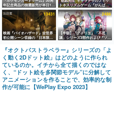
『ポケモンカードゲーム』30周
“朝凪先生”キャラデザのフィッ
年記念商品の抽選販売が本日12
トネスリズムゲーム『がんば
インタビュー
時より開始。拡張パック「30th
れ！チアリズム』Steamストア
注目度
13431
注目度
2486
CELEBRATION」のボックス
ページが公開。キャラクターの
連載・特集一覧
に、「プレミアムデッキセット
CVは陽向葵ゅかさん
エーフィ・ブラッキー」
「FUTURISTIC BOX」の計3商
殿堂入り記事
品
映画『バイオハザード』全世界
【半額】『アトリエ』「不思
SNS拡散数が数千以上！ ページビュー数万以上！ などな
ど。多くの人々に読まれた、電ファミ渾身の“殿堂入り”記
初公開シーン収録の「日本限
議」シリーズ3部作および『ソフ
事をまとめました。
定」予告映像が解禁。バイオの
ィーのアトリエ2』公式画集の
日（8月10日）にあわせて、
Kindle版が50%オフとなるセー
『オクトパストラベラー』シリーズの「よ
ゲームの企画書
「ラクーンシティ総合病院」へ
ルが開催中。各作品の設定画や
名作ゲームクリエイターの方々に製作時のエピソードをお
く動く2Dドット絵」はどのように作られ
行く配達人の姿が披露
美麗なイラストの数々をふんだ
聞きし、ヒットする企画（ゲーム）とは何か？を探ってい
んに収録
きます。
ているのか。イチから全て描くのではな
赫本
く、“ドット絵を多関節モデル”に分解して
この物語を解いてはいけない。『赫本』は、〈試験問題〉
アニメーションを作ることで、効率的な制
の形をした短編ホラー小説集です。
作が可能に【WePlay Expo 2023】
新世代に訊く
これからのデジタルゲーム市場を担う若きクリエイター達
の姿を追い、彼らのルーツと情熱を探っていきます。
ゲーム世代の作家たち
ゲームに多大な影響を受けた作家さんに取材し、ゲームが