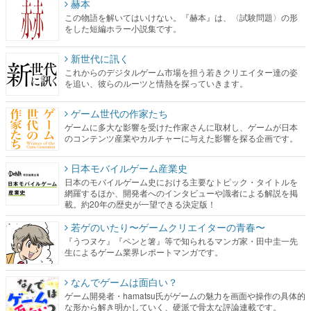
赫本
この物語を解いてはいけない。『赫本』は、〈試験問題〉の形
をした短編ホラー小説集です。
新世代に訊く
これからのデジタルゲーム市場を担う若きクリエイター達の姿
を追い、彼らのルーツと情熱を探っていきます。
ゲーム世代の作家たち
ゲームに多大な影響を受けた作家さんに取材し、ゲームが日本
のコンテンツ産業やカルチャーに与えた影響を探る企画です。
日本モバイルゲーム産業史
日本のモバイルゲーム史における主要なトピック・タイトルを
網羅するほか、開発者へのインタビューや識者による解説を掲
載。約20年の歴史が一望できる決定版！
若ゲのいたり〜ゲームクリエイターの青春〜
『うつヌケ』『ペンと箸』等で知られるマンガ家・田中圭一先
生によるゲーム業界レポートマンガです。
なんでゲームは面白い？
ゲーム開発者・hamatsu氏がゲームの魅力を画面や操作の具体的
な形から解き明かしていく、硬派で骨太な評論連載です。