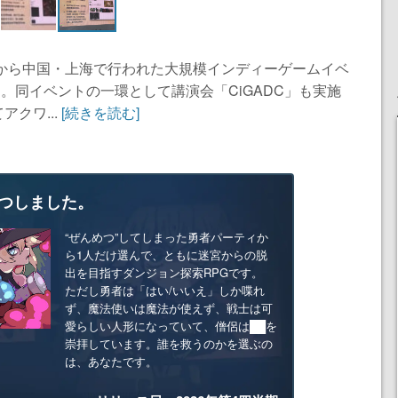
日から中国・上海で行われた大規模インディーゲームイベ
った。同イベントの一環として講演会「CiGADC」も実施
クワ...
[続きを読む]
つしました。
“ぜんめつ”してしまった勇者パーティか
ら1人だけ選んで、ともに迷宮からの脱
出を目指すダンジョン探索RPGです。
ただし勇者は「はい/いいえ」しか喋れ
ず、魔法使いは魔法が使えず、戦士は可
愛らしい人形になっていて、僧侶は██を
崇拝しています。誰を救うのかを選ぶの
は、あなたです。