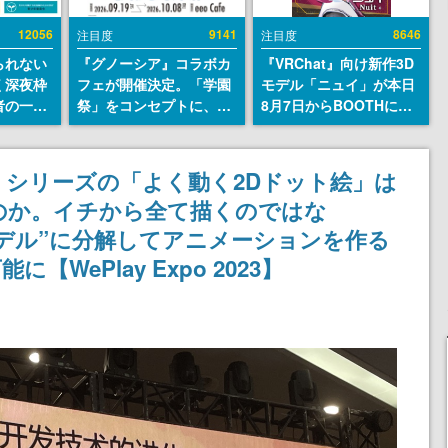
12056
9141
8646
注目度
注目度
られない
『グノーシア』コラボカ
『VRChat』向け新作3D
く深夜枠
フェが開催決定。「学園
モデル「ニュイ」が本日
者の一部
祭」をコンセプトに、模
8月7日からBOOTHにて
違法薬物
擬店やセツやSQ、ラキオ
発売。瞳に光る星や感情
描写も含
たちが学祭バンドを楽し
豊かな表情が、小悪魔か
論を交わ
む様子を切り取った新グ
わいい
シリーズの「よく動く2Dドット絵」は
ッズが展開
のか。イチから全て描くのではな
デル”に分解してアニメーションを作る
WePlay Expo 2023】