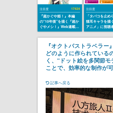
17424
注目度
注目度
『超かぐや姫！』本編
「タバコを止め
の“10年後”を描く『超か
猫耳キャラを描
ぐやメシ！』Web連載決
アニメ」に視聴
定。新たなWebマンガレ
から批判意見。
ーベル「ビビビコミッ
の使用と思しき
ク」にて特別話が掲載ス
めて、BPOが議
『オクトパストラベラー』
タート、あのお話には…
す
どのように作られている
まだ続きがある！
く、“ドット絵を多関節モ
ことで、効率的な制作が可能に【
記事へ戻る