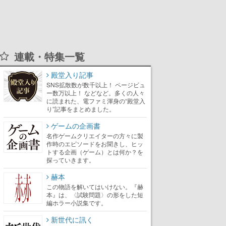
連載・特集一覧
殿堂入り記事
SNS拡散数が数千以上！ ページビュ
ー数万以上！ などなど。多くの人々
に読まれた、電ファミ渾身の“殿堂入
り”記事をまとめました。
ゲームの企画書
名作ゲームクリエイターの方々に製
作時のエピソードをお聞きし、ヒッ
トする企画（ゲーム）とは何か？を
探っていきます。
赫本
この物語を解いてはいけない。『赫
本』は、〈試験問題〉の形をした短
編ホラー小説集です。
新世代に訊く