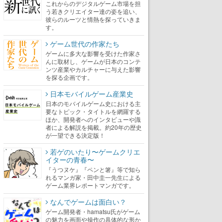
これからのデジタルゲーム市場を担
う若きクリエイター達の姿を追い、
彼らのルーツと情熱を探っていきま
す。
ゲーム世代の作家たち
ゲームに多大な影響を受けた作家さ
んに取材し、ゲームが日本のコンテ
ンツ産業やカルチャーに与えた影響
を探る企画です。
日本モバイルゲーム産業史
日本のモバイルゲーム史における主
要なトピック・タイトルを網羅する
ほか、開発者へのインタビューや識
者による解説を掲載。約20年の歴史
が一望できる決定版！
若ゲのいたり〜ゲームクリエ
イターの青春〜
『うつヌケ』『ペンと箸』等で知ら
れるマンガ家・田中圭一先生による
ゲーム業界レポートマンガです。
なんでゲームは面白い？
ゲーム開発者・hamatsu氏がゲーム
の魅力を画面や操作の具体的な形か