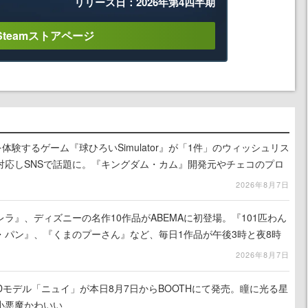
リリース日：2026年第4四半期
Steamストアページ
体験するゲーム『球ひろいSimulator』が「1件」のウィッシュリス
対応しSNSで話題に。『キングダム・カム』開発元やチェコのプロ
2026年8月7日
ラ』、ディズニーの名作10作品がABEMAに初登場。『101匹わん
・パン』、『くまのプーさん』など、毎日1作品が午後3時と夜8時
2026年8月7日
作3Dモデル「ニュイ」が本日8月7日からBOOTHにて発売。瞳に光る星
小悪魔かわいい