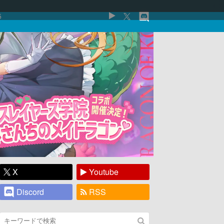
5
X
Youtube
Discord
RSS