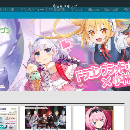
広告をスキップ
入り記事
インタビュー
特集記事
マンガ
Steam
Switch2
PS