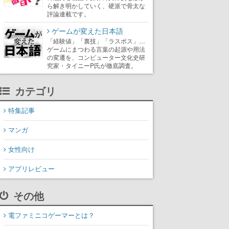
ら解き明かしていく、硬派で骨太な
評論連載です。
ゲームが変えた日本語
「経験値」「裏技」「ラスボス」…
ゲームにまつわる言葉の起源や用法
の変遷を、コンピューター文化史研
究家・タイニーP氏が徹底調査。
カテゴリ
特集記事
マンガ
女性向け
アプリレビュー
その他
電ファミニコゲーマーとは？