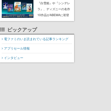
にチェコ語に対応しSNS
『白雪姫』や『シンデレ
で話題に。『キングダ
ラ』、ディズニーの名作
ム・カム』開発元やチェ
10作品がABEMAに初登
コのプロ野球選手から称
場。『101匹わんちゃ
賛の声
ん』に『ピーター・パ
ピックアップ
ン』、『くまのプーさ
ん』など、毎日1作品が午
電ファミのいま読まれている記事ランキング
後3時と夜8時に2回放送
アプリセール情報
インタビュー