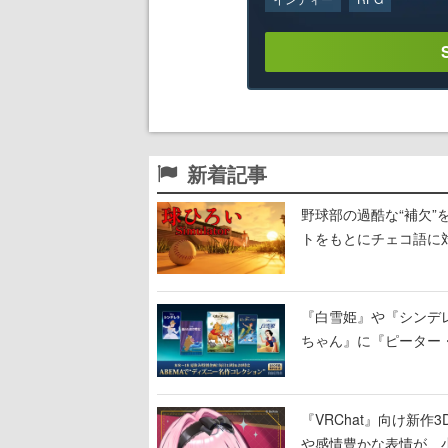
新着記事
野球部の過酷な“補欠”を
トをもとにチェコ語に
野球選手から称賛の声
『白雪姫』や『シンデレ
ちゃん』に『ピーター
に2回放送
『VRChat』向け新
や感情豊かな表情が、