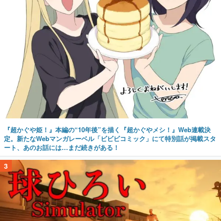
『超かぐや姫！』本編の“10年後”を描く『超かぐやメシ！』Web連載決
定。新たなWebマンガレーベル「ビビビコミック」にて特別話が掲載スタ
ート、あのお話には…まだ続きがある！
3