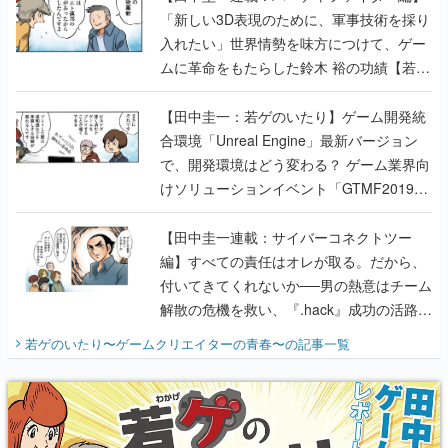
「新しい3D表現のために、軍事技術を採り
入れたい」世界情勢を味方につけて、ゲー
ムに革命をもたらした鈴木 裕の功績【若ゲ
のいたり】
【田中圭一：若ゲのいたり】ゲーム開発統
合環境「Unreal Engine」最新バージョン
で、開発環境はどう変わる？ ゲーム業界向
けソリューションイベント「GTMF2019」
に行って、より理解を深めよう【PR】
【田中圭一連載：サイバーコネクトツー
編】すべての責任はオレが取る。だから、
付いてきてくれないか──男の熱意はチーム
解散の危機を救い、『.hack』成功の活路を
開く。業界の快男児・松山 洋に流れる血は
若ゲのいたり〜ゲームクリエイターの青春〜
の記事一覧
『少年ジャンプ』色だった【若ゲのいた
り】