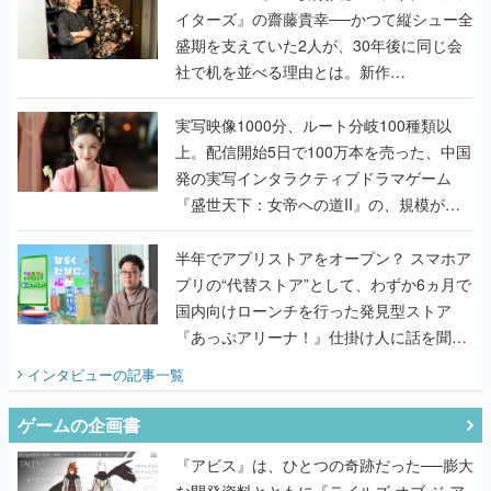
イターズ』の齋藤貴幸──かつて縦シュー全
盛期を支えていた2人が、30年後に同じ会
社で机を並べる理由とは。新作
『TATSUJIN EXTREME』で初タッグを組
んだレジェンド2人に訊く開発秘話
実写映像1000分、ルート分岐100種類以
上。配信開始5日で100万本を売った、中国
発の実写インタラクティブドラマゲーム
『盛世天下：女帝への道II』の、規模が違
うこだわりをプロデューサーに聞いた
半年でアプリストアをオープン？ スマホア
プリの“代替ストア”として、わずか6ヵ月で
国内向けローンチを行った発見型ストア
『あっぷアリーナ！』仕掛け人に話を聞い
てみた
インタビュー
の記事一覧
ゲームの企画書
『アビス』は、ひとつの奇跡だった──膨大