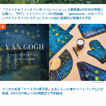
『ファイナルファンタジーⅦ リベレーション』の新映像が8月26日早朝に
公開へ。『FF7』リメイクシリーズの完結編、「gamescom」のオープニ
ングナイトライブにてディレクターの浜口直樹氏が登壇する予定
5
ゴッホの名画『ローヌ川の星月夜』をあしらった傘やトートバッグなどが
登場。8月7日21時より2日間限定で予約販売