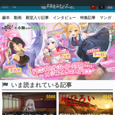
広告をスキップ
赫本
動画
殿堂入り記事
インタビュー
特集記事
マンガ
いま読まれている記事
ピックアップ
注目度
5566
注目度
4543
電ファミのいま読まれている記事ランキング
アプリセール情報