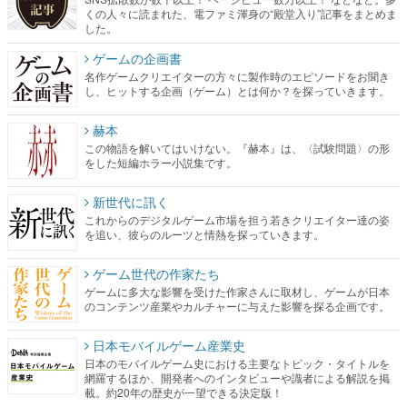
くの人々に読まれた、電ファミ渾身の“殿堂入り”記事をまとめま
した。
ゲームの企画書
名作ゲームクリエイターの方々に製作時のエピソードをお聞き
し、ヒットする企画（ゲーム）とは何か？を探っていきます。
赫本
この物語を解いてはいけない。『赫本』は、〈試験問題〉の形
をした短編ホラー小説集です。
新世代に訊く
これからのデジタルゲーム市場を担う若きクリエイター達の姿
を追い、彼らのルーツと情熱を探っていきます。
ゲーム世代の作家たち
ゲームに多大な影響を受けた作家さんに取材し、ゲームが日本
のコンテンツ産業やカルチャーに与えた影響を探る企画です。
日本モバイルゲーム産業史
日本のモバイルゲーム史における主要なトピック・タイトルを
網羅するほか、開発者へのインタビューや識者による解説を掲
載。約20年の歴史が一望できる決定版！