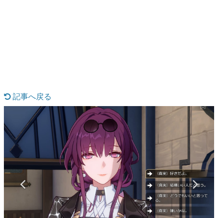
日本のコンテンツ産業やカルチャーに与えた影響を探る企
画です。
日本モバイルゲーム産業史
日本のモバイルゲーム史における主要なトピック・タイト
ルを網羅するほか、開発者へのインタビューや識者による
解説を掲載。約20年の歴史が一望できる決定版！
若ゲのいたり〜ゲームクリエイターの青春〜
『うつヌケ』『ペンと箸』等で知られるマンガ家・田中圭
一先生によるゲーム業界レポートマンガです。
記事へ戻る
なんでゲームは面白い？
ゲーム開発者・hamatsu氏がゲームの魅力を画面や操作の
具体的な形から解き明かしていく、硬派で骨太な評論連載
です。
ゲームが変えた日本語
「経験値」「裏技」「ラスボス」… ゲームにまつわる言葉
の起源や用法の変遷を、コンピューター文化史研究家・タ
イニーP氏が徹底調査。
カテゴリ
特集記事