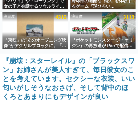
「パリィ」や「ローリング」で
野球部の過酷な“補欠”を体験す
女の子と会話するソウルライク
るゲーム『球ひろい
インタビュー
恋愛ゲーム『小早川さんはソウ
Simulator』が「1件」のウィッ
注目度
4312
注目度
3113
ルライク』無料公開。返事に失
シュリストをもとにチェコ語に
連載・特集一覧
敗すると「YOU DIED」
対応しSNSで話題に。『キング
ダム・カム』開発元やチェコの
プロ野球選手から称賛の声
殿堂入り記事
「東映」の“あのオープニング映
『ポケットモンスター ジ・オリ
SNS拡散数が数千以上！ ページビュー数万以上！ などな
ど。多くの人々に読まれた、電ファミ渾身の“殿堂入り”記
像”がアクリルブロックに。「東
ジン』の再放送がTVerで配信
事をまとめました。
映ヒストリカル グッズコレクシ
中！レッド（CV：竹内順子）が
ョン」が8月下旬より発売
主人公のオリジナルアニメ
『崩壊：スターレイル』の「ブラックスワ
ゲームの企画書
名作ゲームクリエイターの方々に製作時のエピソードをお
ン」お姉さんが美人すぎて、毎日彼女のこ
聞きし、ヒットする企画（ゲーム）とは何か？を探ってい
きます。
とを考えています。セクシーな衣装、いい
赫本
匂いがしそうなおさげ、そして背中のほ
この物語を解いてはいけない。『赫本』は、〈試験問題〉
くろとあまりにもデザインが良い
の形をした短編ホラー小説集です。
新世代に訊く
これからのデジタルゲーム市場を担う若きクリエイター達
の姿を追い、彼らのルーツと情熱を探っていきます。
ゲーム世代の作家たち
ゲームに多大な影響を受けた作家さんに取材し、ゲームが