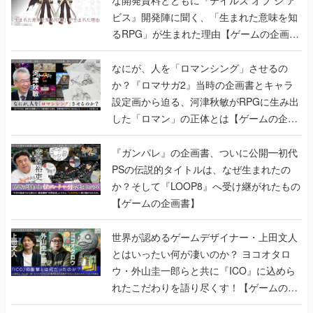
な開発資料とともに『テイルズ オブ ジ ア
ビス』開発陣に聞く、「生まれた意味を知
るRPG」が生まれた理由【ゲームの企画
書】
なにが、人を「ロマンシング」させるの
か？『ロマサガ2』当時の企画書とキャラ
設定画から迫る、河津秋敏がRPGに生み出
した「ロマン」の正体とは【ゲームの企画
書】
『ガンパレ』の企画書、ついに公開━初代
PSの伝説的タイトルは、なぜ生まれたの
か？そして『LOOP8』へ受け継がれたもの
【ゲームの企画書】
世界が認めるゲームデザイナー・上田文人
とはいったい何が凄いのか？ ヨコオタロ
ウ・外山圭一郎らと共に『ICO』に込めら
れたこだわりを語り尽くす！【ゲームの企
画書】