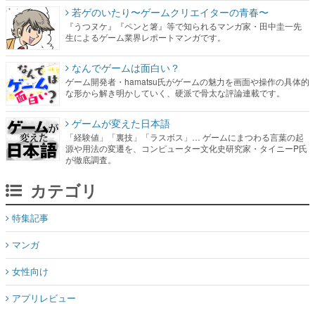
若ゲのいたり〜ゲームクリエイターの青春〜
『うつヌケ』『ペンと箸』等で知られるマンガ家・田中圭一先
生によるゲーム業界レポートマンガです。
なんでゲームは面白い？
ゲーム開発者・hamatsu氏がゲームの魅力を画面や操作の具体的
な形から解き明かしていく、硬派で骨太な評論連載です。
ゲームが変えた日本語
「経験値」「裏技」「ラスボス」… ゲームにまつわる言葉の起
源や用法の変遷を、コンピューター文化史研究家・タイニーP氏
が徹底調査。
カテゴリ
特集記事
マンガ
女性向け
アプリレビュー