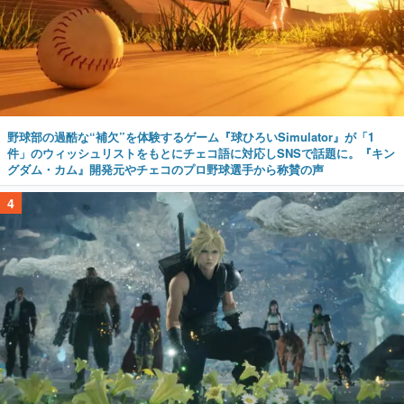
野球部の過酷な“補欠”を体験するゲーム『球ひろいSimulator』が「1
件」のウィッシュリストをもとにチェコ語に対応しSNSで話題に。『キン
グダム・カム』開発元やチェコのプロ野球選手から称賛の声
4