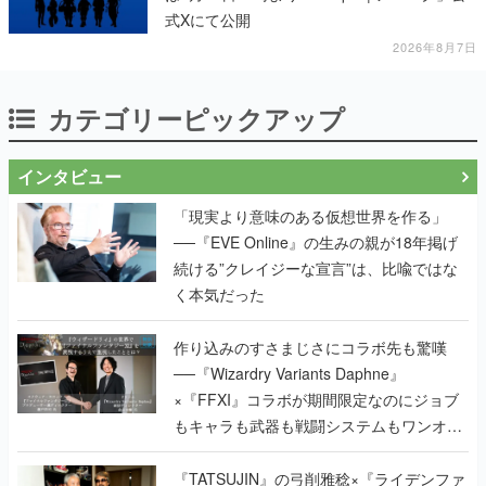
式Xにて公開
2026年8月7日
カテゴリーピックアップ
インタビュー
「現実より意味のある仮想世界を作る」
──『EVE Online』の生みの親が18年掲げ
続ける”クレイジーな宣言”は、比喩ではな
く本気だった
作り込みのすさまじさにコラボ先も驚嘆
──『Wizardry Variants Daphne』
×『FFXI』コラボが期間限定なのにジョブ
もキャラも武器も戦闘システムもワンオフ
で作り込まれた理由を両ディレクターに聞
く
『TATSUJIN』の弓削雅稔×『ライデンファ