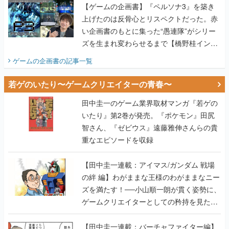
【ゲームの企画書】『ペルソナ3』を築き
上げたのは反骨心とリスペクトだった。赤
い企画書のもとに集った“愚連隊”がシリー
ズを生まれ変わらせるまで【橋野桂インタ
ビュー】
ゲームの企画書
の記事一覧
若ゲのいたり〜ゲームクリエイターの青春〜
田中圭一のゲーム業界取材マンガ『若ゲの
いたり』第2巻が発売。『ポケモン』田尻
智さん、『ゼビウス』遠藤雅伸さんらの貴
重なエピソードを収録
【田中圭一連載：アイマス/ガンダム 戦場
の絆 編】わがままな王様のわがままなニー
ズを満たす！──小山順一朗が貫く姿勢に、
ゲームクリエイターとしての矜持を見た
【若ゲのいたり最終回】
【田中圭一連載：バーチャファイター編】