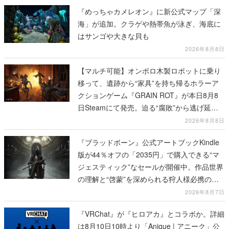
『めっちゃカメレオン』に新公式マップ「深
海」が追加。クラゲや熱帯魚が泳ぎ、海底に
はサンゴや大きな貝も
2026年8月8日
【マルチ可能】オンボロ木製ロボットに乗り
移って、遺跡から“家具”を持ち帰るホラーア
クションゲーム『GRAIN ROT』が本日8月8
日Steamにて発売。迫る“腐敗”から逃げ延
び、持ち帰った家具で基地を再建
2026年8月8日
『ブラッドボーン』公式アートブックKindle
版が44％オフの「2035円」で購入できる“マ
ジェスティック”なセールが開催中。作品世界
の理解と“啓蒙”を深められる狩人様必携の一
冊
2026年8月7日
『VRChat』が『ヒロアカ』とコラボか。詳細
は8月10日10時より「Anique | アニーク」公