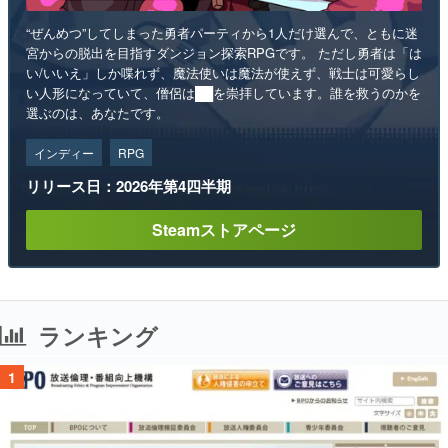
“ぜんめつ”してしまった勇者パーティから1人だけ選んで、ともに迷
宮からの脱出を目指すダンジョン探索RPGです。 ただし勇者は「は
い/いいえ」しか喋れず、魔法使いは魔法が使えず、戦士は可愛らし
い人形になっていて、僧侶は██を崇拝しています。誰を救うのかを
選ぶのは、あなたです。
インディー
RPG
リリース日：2026年第4四半期
Steamストアページ
ランキング
1