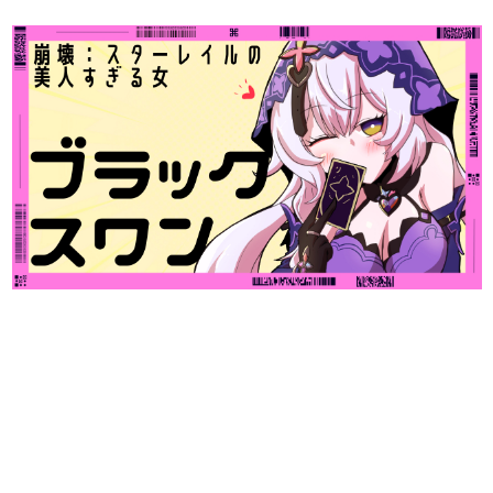
日本のコンテンツ産業やカルチャーに与えた影響を探る企
画です。
日本モバイルゲーム産業史
日本のモバイルゲーム史における主要なトピック・タイト
ルを網羅するほか、開発者へのインタビューや識者による
解説を掲載。約20年の歴史が一望できる決定版！
若ゲのいたり〜ゲームクリエイターの青春〜
『うつヌケ』『ペンと箸』等で知られるマンガ家・田中圭
一先生によるゲーム業界レポートマンガです。
なんでゲームは面白い？
ゲーム開発者・hamatsu氏がゲームの魅力を画面や操作の
具体的な形から解き明かしていく、硬派で骨太な評論連載
です。
ゲームが変えた日本語
「経験値」「裏技」「ラスボス」… ゲームにまつわる言葉
の起源や用法の変遷を、コンピューター文化史研究家・タ
イニーP氏が徹底調査。
カテゴリ
特集記事