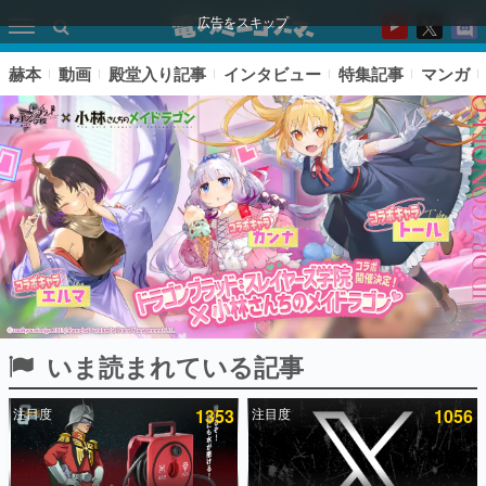
広告をスキップ
赫本
動画
殿堂入り記事
インタビュー
特集記事
マンガ
いま読まれている記事
ピックアップ
注目度
1353
注目度
1056
電ファミのいま読まれている記事ランキング
アプリセール情報