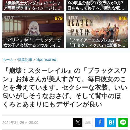
『機動戦士ガンダム』の「シャ
Xの収益分配プログラムが9月7
ア専用ザクⅡ」をイメージした
日をもって終了へ。新たな収益
インタビュー
散水ホースリールが予約開始。
化制度「Original Content
注目度
979
注目度
946
本体にはシャアのパーソナルマ
Rewards Program」を発表
連載・特集一覧
ークやジオン公国軍のエンブレ
ム、型式番号などを配置
殿堂入り記事
SNS拡散数が数千以上！ ページビュー数万以上！ などな
「パリィ」や「ローリング」で
『ファイアーエムブレム』や
ど。多くの人々に読まれた、電ファミ渾身の“殿堂入り”記
女の子と会話するソウルライク
『FFタクティクス』に影響を受
事をまとめました。
恋愛ゲーム『小早川さんはソウ
けた新作戦略RPG『Beaten
ルライク』無料公開。返事に失
Path』2027年に発売へ。
ゲームの企画書
Sponsored
ホーム
特集記事
敗すると「YOU DIED」
PC（Steam）、PS5、Xbox、
名作ゲームクリエイターの方々に製作時のエピソードをお
聞きし、ヒットする企画（ゲーム）とは何か？を探ってい
Switch向けにリリース予定
『崩壊：スターレイル』の「ブラックスワ
きます。
ン」お姉さんが美人すぎて、毎日彼女のこ
赫本
この物語を解いてはいけない。『赫本』は、〈試験問題〉
とを考えています。セクシーな衣装、いい
の形をした短編ホラー小説集です。
匂いがしそうなおさげ、そして背中のほ
くろとあまりにもデザインが良い
新世代に訊く
これからのデジタルゲーム市場を担う若きクリエイター達
の姿を追い、彼らのルーツと情熱を探っていきます。
2024年3月26日 20:00
反応
ゲーム世代の作家たち
ゲームに多大な影響を受けた作家さんに取材し、ゲームが