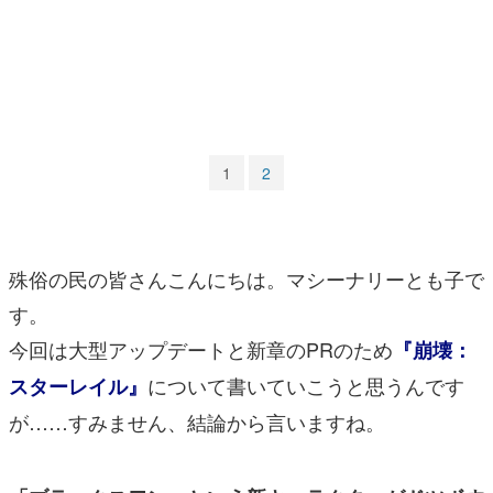
マンガ
女性向け
アプリレビュー
その他
1
2
電ファミニコゲーマーとは？
運営：株式会社マレ
殊俗の民の皆さんこんにちは。マシーナリーとも子で
す。
今回は大型アップデートと新章のPRのため
『崩壊：
について書いていこうと思うんです
スターレイル』
が……すみません、結論から言いますね。