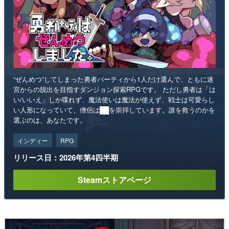
“ぜんめつ”してしまった勇者パーティから1人だけ選んで、ともに迷
宮からの脱出を目指すダンジョン探索RPGです。 ただし勇者は「は
い/いいえ」しか喋れず、魔法使いは魔法が使えず、戦士は可愛らし
い人形になっていて、僧侶は██を崇拝しています。誰を救うのかを
選ぶのは、あなたです。
インディー
RPG
リリース日：2026年第4四半期
Steamストアページ