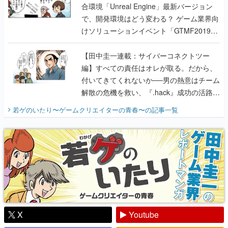
合環境「Unreal Engine」最新バージョン
で、開発環境はどう変わる？ ゲーム業界向
けソリューションイベント「GTMF2019」
に行って、より理解を深めよう【PR】
【田中圭一連載：サイバーコネクトツー
編】すべての責任はオレが取る。だから、
付いてきてくれないか──男の熱意はチーム
解散の危機を救い、『.hack』成功の活路を
開く。業界の快男児・松山 洋に流れる血は
若ゲのいたり〜ゲームクリエイターの青春〜
の記事一覧
『少年ジャンプ』色だった【若ゲのいた
り】
X
Youtube