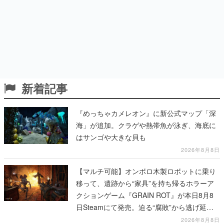
新着記事
『めっちゃカメレオン』に新公式マップ「深
海」が追加。クラゲや熱帯魚が泳ぎ、海底に
はサンゴや大きな貝も
2026年8月8日
【マルチ可能】オンボロ木製ロボットに乗り
移って、遺跡から“家具”を持ち帰るホラーア
クションゲーム『GRAIN ROT』が本日8月8
日Steamにて発売。迫る“腐敗”から逃げ延
び、持ち帰った家具で基地を再建
2026年8月8日