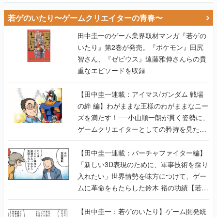
若ゲのいたり〜ゲームクリエイターの青春〜
田中圭一のゲーム業界取材マンガ『若ゲの
いたり』第2巻が発売。『ポケモン』田尻
智さん、『ゼビウス』遠藤雅伸さんらの貴
重なエピソードを収録
【田中圭一連載：アイマス/ガンダム 戦場
の絆 編】わがままな王様のわがままなニー
ズを満たす！──小山順一朗が貫く姿勢に、
ゲームクリエイターとしての矜持を見た
【若ゲのいたり最終回】
【田中圭一連載：バーチャファイター編】
「新しい3D表現のために、軍事技術を採り
入れたい」世界情勢を味方につけて、ゲー
ムに革命をもたらした鈴木 裕の功績【若ゲ
のいたり】
【田中圭一：若ゲのいたり】ゲーム開発統