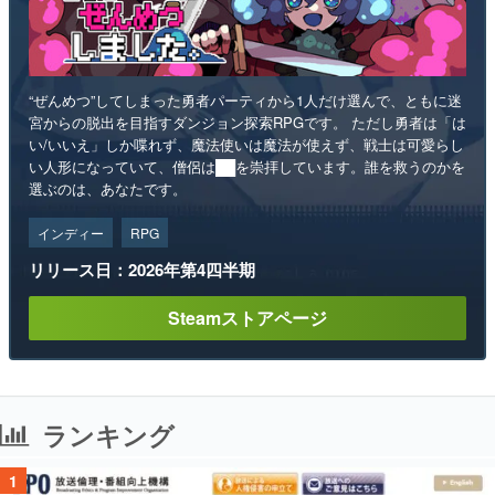
“ぜんめつ”してしまった勇者パーティから1人だけ選んで、ともに迷
宮からの脱出を目指すダンジョン探索RPGです。 ただし勇者は「は
い/いいえ」しか喋れず、魔法使いは魔法が使えず、戦士は可愛らし
い人形になっていて、僧侶は██を崇拝しています。誰を救うのかを
選ぶのは、あなたです。
インディー
RPG
リリース日：2026年第4四半期
Steamストアページ
ランキング
1