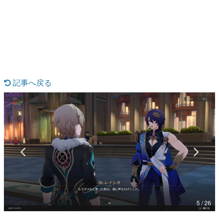
日本のコンテンツ産業やカルチャーに与えた影響を探る企
画です。
日本モバイルゲーム産業史
日本のモバイルゲーム史における主要なトピック・タイト
ルを網羅するほか、開発者へのインタビューや識者による
解説を掲載。約20年の歴史が一望できる決定版！
若ゲのいたり〜ゲームクリエイターの青春〜
『うつヌケ』『ペンと箸』等で知られるマンガ家・田中圭
記事へ戻る
一先生によるゲーム業界レポートマンガです。
なんでゲームは面白い？
ゲーム開発者・hamatsu氏がゲームの魅力を画面や操作の
具体的な形から解き明かしていく、硬派で骨太な評論連載
です。
ゲームが変えた日本語
「経験値」「裏技」「ラスボス」… ゲームにまつわる言葉
の起源や用法の変遷を、コンピューター文化史研究家・タ
イニーP氏が徹底調査。
カテゴリ
5 / 26
特集記事