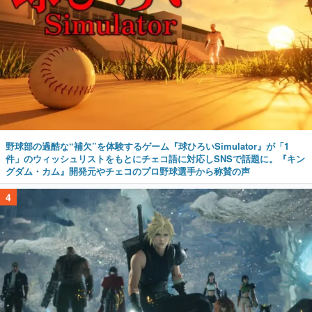
野球部の過酷な“補欠”を体験するゲーム『球ひろいSimulator』が「1
件」のウィッシュリストをもとにチェコ語に対応しSNSで話題に。『キン
グダム・カム』開発元やチェコのプロ野球選手から称賛の声
4