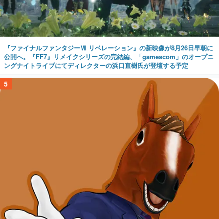
『ファイナルファンタジーⅦ リベレーション』の新映像が8月26日早朝に
公開へ。『FF7』リメイクシリーズの完結編、「gamescom」のオープニ
ングナイトライブにてディレクターの浜口直樹氏が登壇する予定
5