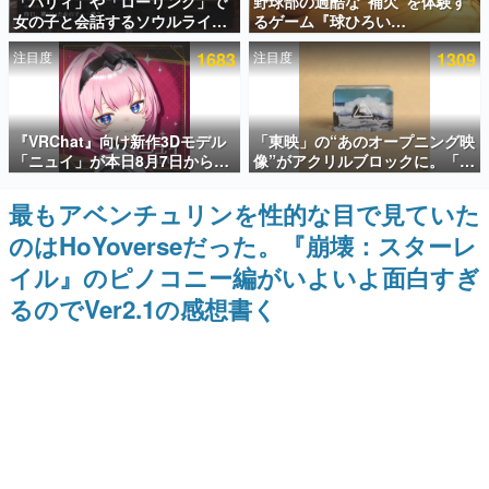
「パリィ」や「ローリング」で
野球部の過酷な“補欠”を体験す
女の子と会話するソウルライク
るゲーム『球ひろい
インタビュー
恋愛ゲーム『小早川さんはソウ
Simulator』が「1件」のウィッ
注目度
1683
注目度
1309
ルライク』無料公開。返事に失
シュリストをもとにチェコ語に
連載・特集一覧
敗すると「YOU DIED」
対応しSNSで話題に。『キング
ダム・カム』開発元やチェコの
プロ野球選手から称賛の声
殿堂入り記事
『VRChat』向け新作3Dモデル
「東映」の“あのオープニング映
SNS拡散数が数千以上！ ページビュー数万以上！ などな
ど。多くの人々に読まれた、電ファミ渾身の“殿堂入り”記
「ニュイ」が本日8月7日から
像”がアクリルブロックに。「東
事をまとめました。
BOOTHにて発売。瞳に光る星
映ヒストリカル グッズコレクシ
や感情豊かな表情が、小悪魔か
ョン」が8月下旬より発売
最もアベンチュリンを性的な目で見ていた
ゲームの企画書
わいい
名作ゲームクリエイターの方々に製作時のエピソードをお
のはHoYoverseだった。『崩壊：スターレ
聞きし、ヒットする企画（ゲーム）とは何か？を探ってい
きます。
イル』のピノコニー編がいよいよ面白すぎ
赫本
るのでVer2.1の感想書く
この物語を解いてはいけない。『赫本』は、〈試験問題〉
の形をした短編ホラー小説集です。
新世代に訊く
これからのデジタルゲーム市場を担う若きクリエイター達
の姿を追い、彼らのルーツと情熱を探っていきます。
ゲーム世代の作家たち
ゲームに多大な影響を受けた作家さんに取材し、ゲームが