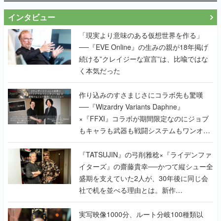
インタビュー
「現実より意味のある仮想世界を作る」
──『EVE Online』の生みの親が18年掲げ
続ける”クレイジーな宣言”は、比喩ではな
く本気だった
作り込みのすさまじさにコラボ先も驚嘆
──『Wizardry Variants Daphne』
×『FFXI』コラボが期間限定なのにジョブ
もキャラも武器も戦闘システムもワンオフ
で作り込まれた理由を両ディレクターに聞
く
『TATSUJIN』の弓削雅稔×『ライデンファ
イターズ』の齋藤貴幸──かつて縦シュー全
盛期を支えていた2人が、30年後に同じ会
社で机を並べる理由とは。新作
『TATSUJIN EXTREME』で初タッグを組
んだレジェンド2人に訊く開発秘話
実写映像1000分、ルート分岐100種類以