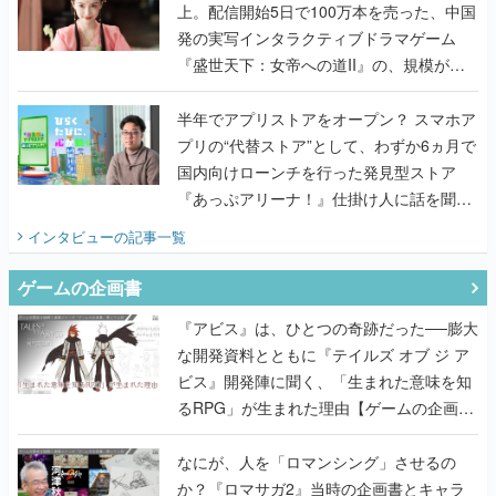
上。配信開始5日で100万本を売った、中国
発の実写インタラクティブドラマゲーム
『盛世天下：女帝への道II』の、規模が違
うこだわりをプロデューサーに聞いた
半年でアプリストアをオープン？ スマホア
プリの“代替ストア”として、わずか6ヵ月で
国内向けローンチを行った発見型ストア
『あっぷアリーナ！』仕掛け人に話を聞い
てみた
インタビュー
の記事一覧
ゲームの企画書
『アビス』は、ひとつの奇跡だった──膨大
な開発資料とともに『テイルズ オブ ジ ア
ビス』開発陣に聞く、「生まれた意味を知
るRPG」が生まれた理由【ゲームの企画
書】
なにが、人を「ロマンシング」させるの
か？『ロマサガ2』当時の企画書とキャラ