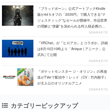
『ブラッドボーン』公式アートブックKindle
版が44％オフの「2035円」で購入できる“マ
ジェスティック”なセールが開催中。作品世界
の理解と“啓蒙”を深められる狩人様必携の一
冊
2026年8月7日
『VRChat』が『ヒロアカ』とコラボか。詳細
は8月10日10時より「Anique | アニーク」公
式Xにて公開
2026年8月7日
『ポケットモンスター ジ・オリジン』の再放
送がTVerで配信中！レッド（CV：竹内順子）
が主人公のオリジナルアニメ
2026年8月7日
カテゴリーピックアップ