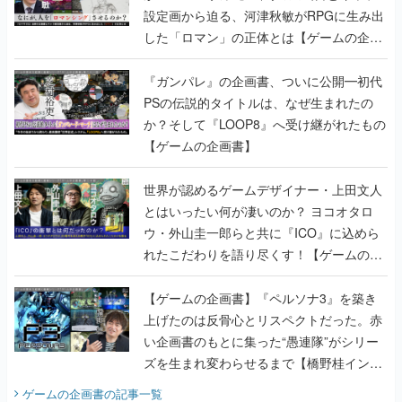
設定画から迫る、河津秋敏がRPGに生み出
した「ロマン」の正体とは【ゲームの企画
書】
『ガンパレ』の企画書、ついに公開━初代
PSの伝説的タイトルは、なぜ生まれたの
か？そして『LOOP8』へ受け継がれたもの
【ゲームの企画書】
世界が認めるゲームデザイナー・上田文人
とはいったい何が凄いのか？ ヨコオタロ
ウ・外山圭一郎らと共に『ICO』に込めら
れたこだわりを語り尽くす！【ゲームの企
画書】
【ゲームの企画書】『ペルソナ3』を築き
上げたのは反骨心とリスペクトだった。赤
い企画書のもとに集った“愚連隊”がシリー
ズを生まれ変わらせるまで【橋野桂インタ
ビュー】
ゲームの企画書
の記事一覧