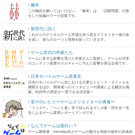
赫本
この物語を解いてはいけない。『赫本』は、〈試験問題〉の形
をした短編ホラー小説集です。
新世代に訊く
これからのデジタルゲーム市場を担う若きクリエイター達の姿
を追い、彼らのルーツと情熱を探っていきます。
ゲーム世代の作家たち
ゲームに多大な影響を受けた作家さんに取材し、ゲームが日本
のコンテンツ産業やカルチャーに与えた影響を探る企画です。
日本モバイルゲーム産業史
日本のモバイルゲーム史における主要なトピック・タイトルを
網羅するほか、開発者へのインタビューや識者による解説を掲
載。約20年の歴史が一望できる決定版！
若ゲのいたり〜ゲームクリエイターの青春〜
『うつヌケ』『ペンと箸』等で知られるマンガ家・田中圭一先
生によるゲーム業界レポートマンガです。
なんでゲームは面白い？
ゲーム開発者・hamatsu氏がゲームの魅力を画面や操作の具体的