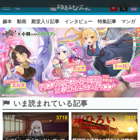
広告をスキップ
赫本
動画
殿堂入り記事
インタビュー
特集記事
マンガ
いま読まれている記事
ピックアップ
注目度
3718
注目度
2431
電ファミのいま読まれている記事ランキング
アプリセール情報