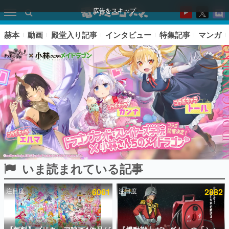
広告をスキップ
赫本
動画
殿堂入り記事
インタビュー
特集記事
マンガ
いま読まれている記事
ピックアップ
注目度
6061
注目度
2882
電ファミのいま読まれている記事ランキング
アプリセール情報