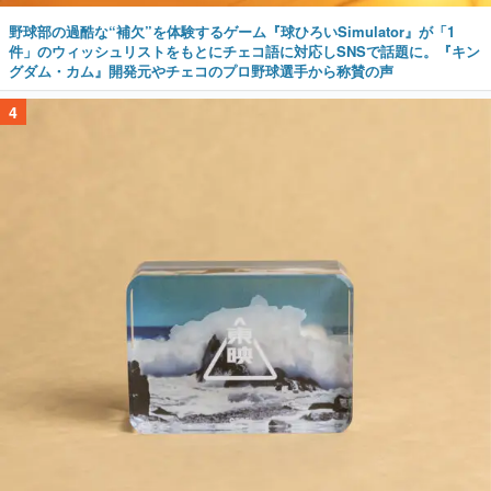
野球部の過酷な“補欠”を体験するゲーム『球ひろいSimulator』が「1
件」のウィッシュリストをもとにチェコ語に対応しSNSで話題に。『キン
グダム・カム』開発元やチェコのプロ野球選手から称賛の声
4