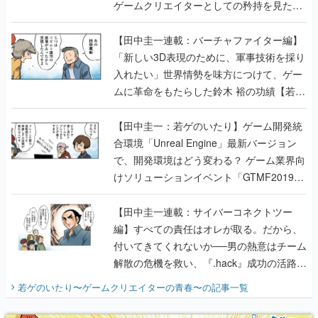
ゲームクリエイターとしての矜持を見た
【若ゲのいたり最終回】
【田中圭一連載：バーチャファイター編】
「新しい3D表現のために、軍事技術を採り
入れたい」世界情勢を味方につけて、ゲー
ムに革命をもたらした鈴木 裕の功績【若ゲ
のいたり】
【田中圭一：若ゲのいたり】ゲーム開発統
合環境「Unreal Engine」最新バージョン
で、開発環境はどう変わる？ ゲーム業界向
けソリューションイベント「GTMF2019」
に行って、より理解を深めよう【PR】
【田中圭一連載：サイバーコネクトツー
編】すべての責任はオレが取る。だから、
付いてきてくれないか──男の熱意はチーム
解散の危機を救い、『.hack』成功の活路を
開く。業界の快男児・松山 洋に流れる血は
若ゲのいたり〜ゲームクリエイターの青春〜
の記事一覧
『少年ジャンプ』色だった【若ゲのいた
り】