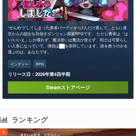
“ぜんめつ”してしまった勇者パーティから1人だけ選んで、ともに迷
宮からの脱出を目指すダンジョン探索RPGです。 ただし勇者は「は
い/いいえ」しか喋れず、魔法使いは魔法が使えず、戦士は可愛らし
い人形になっていて、僧侶は██を崇拝しています。誰を救うのかを
選ぶのは、あなたです。
インディー
RPG
リリース日：2026年第4四半期
Steamストアページ
ランキング
1