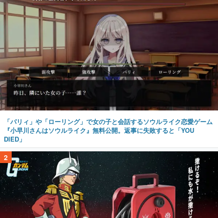
「パリィ」や「ローリング」で女の子と会話するソウルライク恋愛ゲーム
『小早川さんはソウルライク』無料公開。返事に失敗すると「YOU
DIED」
2