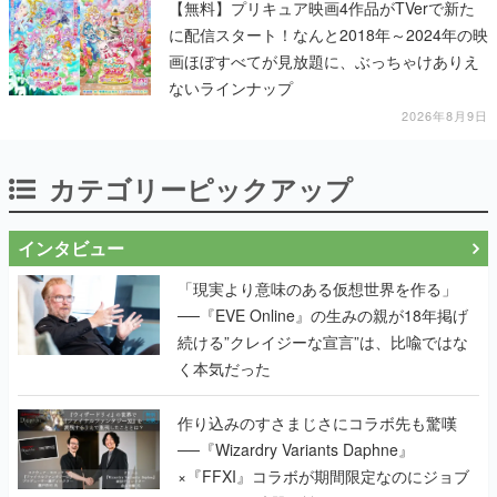
【無料】プリキュア映画4作品がTVerで新た
に配信スタート！なんと2018年～2024年の映
画ほぼすべてが見放題に、ぶっちゃけありえ
ないラインナップ
2026年8月9日
カテゴリーピックアップ
インタビュー
「現実より意味のある仮想世界を作る」
──『EVE Online』の生みの親が18年掲げ
続ける”クレイジーな宣言”は、比喩ではな
く本気だった
作り込みのすさまじさにコラボ先も驚嘆
──『Wizardry Variants Daphne』
×『FFXI』コラボが期間限定なのにジョブ