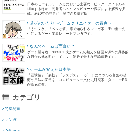
日本のモバイルゲーム史における主要なトピック・タイトルを
網羅するほか、開発者へのインタビューや識者による解説を掲
載。約20年の歴史が一望できる決定版！
若ゲのいたり〜ゲームクリエイターの青春〜
『うつヌケ』『ペンと箸』等で知られるマンガ家・田中圭一先
生によるゲーム業界レポートマンガです。
なんでゲームは面白い？
ゲーム開発者・hamatsu氏がゲームの魅力を画面や操作の具体的
な形から解き明かしていく、硬派で骨太な評論連載です。
ゲームが変えた日本語
「経験値」「裏技」「ラスボス」… ゲームにまつわる言葉の起
源や用法の変遷を、コンピューター文化史研究家・タイニーP氏
が徹底調査。
カテゴリ
特集記事
マンガ
女性向け