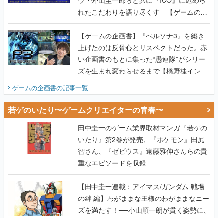
ウ・外山圭一郎らと共に『ICO』に込めら
れたこだわりを語り尽くす！【ゲームの企
画書】
【ゲームの企画書】『ペルソナ3』を築き
上げたのは反骨心とリスペクトだった。赤
い企画書のもとに集った“愚連隊”がシリー
ズを生まれ変わらせるまで【橋野桂インタ
ビュー】
ゲームの企画書
の記事一覧
若ゲのいたり〜ゲームクリエイターの青春〜
田中圭一のゲーム業界取材マンガ『若ゲの
いたり』第2巻が発売。『ポケモン』田尻
智さん、『ゼビウス』遠藤雅伸さんらの貴
重なエピソードを収録
【田中圭一連載：アイマス/ガンダム 戦場
の絆 編】わがままな王様のわがままなニー
ズを満たす！──小山順一朗が貫く姿勢に、