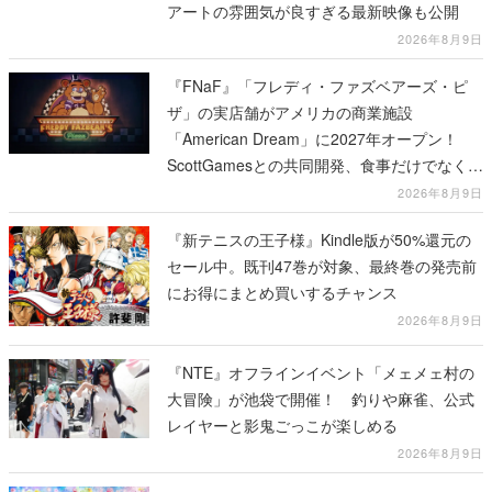
アートの雰囲気が良すぎる最新映像も公開
2026年8月9日
『FNaF』「フレディ・ファズベアーズ・ピ
ザ」の実店舗がアメリカの商業施設
「American Dream」に2027年オープン！
ScottGamesとの共同開発、食事だけでなくス
テージショーや没入型のホラー体験も楽しめ
2026年8月9日
る
『新テニスの王子様』Kindle版が50%還元の
セール中。既刊47巻が対象、最終巻の発売前
にお得にまとめ買いするチャンス
2026年8月9日
『NTE』オフラインイベント「メェメェ村の
大冒険」が池袋で開催！ 釣りや麻雀、公式
レイヤーと影鬼ごっこが楽しめる
2026年8月9日