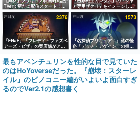
【無料】プリキュア映画4作品が
『機動戦士ガンダム』の「シャ
TVerで新たに配信スタート！な
ア専用ザクⅡ」をイメージした
インタビュー
んと2018年～2024年の映画ほぼ
散水ホースリールが予約開始。
注目度
2376
注目度
1573
すべてが見放題に、ぶっちゃけ
本体にはシャアのパーソナルマ
連載・特集一覧
ありえないラインナップ
ークやジオン公国軍のエンブレ
ム、型式番号などを配置
殿堂入り記事
『FNaF』「フレディ・ファズベ
『名探偵プリキュア！』謎の怪
SNS拡散数が数千以上！ ページビュー数万以上！ などな
ど。多くの人々に読まれた、電ファミ渾身の“殿堂入り”記
アーズ・ピザ」の実店舗がアメ
盗「デッチ・アゲイン」の担当
事をまとめました。
リカの商業施設「American
キャストは天﨑滉平さんと判
Dream」に2027年オープン！
明。『Re:ゼロから始める異世
最もアベンチュリンを性的な目で見ていた
ゲームの企画書
ScottGamesとの共同開発、食
界生活』オットー役、『ヒプノ
名作ゲームクリエイターの方々に製作時のエピソードをお
のはHoYoverseだった。『崩壊：スターレ
事だけでなくステージショーや
シスマイク』山田三郎役など
聞きし、ヒットする企画（ゲーム）とは何か？を探ってい
没入型のホラー体験も楽しめる
きます。
イル』のピノコニー編がいよいよ面白すぎ
赫本
るのでVer2.1の感想書く
この物語を解いてはいけない。『赫本』は、〈試験問題〉
の形をした短編ホラー小説集です。
新世代に訊く
これからのデジタルゲーム市場を担う若きクリエイター達
の姿を追い、彼らのルーツと情熱を探っていきます。
ゲーム世代の作家たち
ゲームに多大な影響を受けた作家さんに取材し、ゲームが