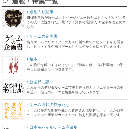
連載・特集一覧
殿堂入り記事
SNS拡散数が数千以上！ ページビュー数万以上！ などなど。多
くの人々に読まれた、電ファミ渾身の“殿堂入り”記事をまとめま
した。
ゲームの企画書
名作ゲームクリエイターの方々に製作時のエピソードをお聞き
し、ヒットする企画（ゲーム）とは何か？を探っていきます。
赫本
この物語を解いてはいけない。『赫本』は、〈試験問題〉の形
をした短編ホラー小説集です。
新世代に訊く
これからのデジタルゲーム市場を担う若きクリエイター達の姿
を追い、彼らのルーツと情熱を探っていきます。
ゲーム世代の作家たち
ゲームに多大な影響を受けた作家さんに取材し、ゲームが日本
のコンテンツ産業やカルチャーに与えた影響を探る企画です。
日本モバイルゲーム産業史