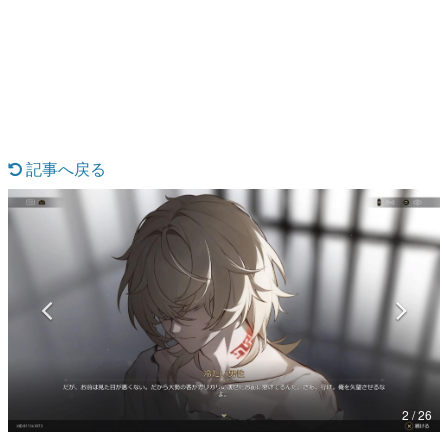
日本のコンテンツ産業やカルチャーに与えた影響を探る企
画です。
日本モバイルゲーム産業史
日本のモバイルゲーム史における主要なトピック・タイト
ルを網羅するほか、開発者へのインタビューや識者による
解説を掲載。約20年の歴史が一望できる決定版！
若ゲのいたり〜ゲームクリエイターの青春〜
『うつヌケ』『ペンと箸』等で知られるマンガ家・田中圭
記事へ戻る
一先生によるゲーム業界レポートマンガです。
なんでゲームは面白い？
ゲーム開発者・hamatsu氏がゲームの魅力を画面や操作の
具体的な形から解き明かしていく、硬派で骨太な評論連載
です。
ゲームが変えた日本語
「経験値」「裏技」「ラスボス」… ゲームにまつわる言葉
の起源や用法の変遷を、コンピューター文化史研究家・タ
イニーP氏が徹底調査。
カテゴリ
2 / 26
特集記事