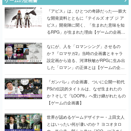
ゲームの企画書
『アビス』は、ひとつの奇跡だった──膨大
な開発資料とともに『テイルズ オブ ジ ア
ビス』開発陣に聞く、「生まれた意味を知
るRPG」が生まれた理由【ゲームの企画
書】
なにが、人を「ロマンシング」させるの
か？『ロマサガ2』当時の企画書とキャラ
設定画から迫る、河津秋敏がRPGに生み出
した「ロマン」の正体とは【ゲームの企画
書】
『ガンパレ』の企画書、ついに公開━初代
PSの伝説的タイトルは、なぜ生まれたの
か？そして『LOOP8』へ受け継がれたもの
【ゲームの企画書】
世界が認めるゲームデザイナー・上田文人
とはいったい何が凄いのか？ ヨコオタロ