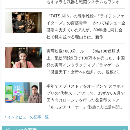
もキャラも武器も戦闘システムもワンオフ
で作り込まれた理由を両ディレクターに聞
く
『TATSUJIN』の弓削雅稔×『ライデンファ
イターズ』の齋藤貴幸──かつて縦シュー全
盛期を支えていた2人が、30年後に同じ会
社で机を並べる理由とは。新作
『TATSUJIN EXTREME』で初タッグを組
んだレジェンド2人に訊く開発秘話
実写映像1000分、ルート分岐100種類以
上。配信開始5日で100万本を売った、中国
発の実写インタラクティブドラマゲーム
『盛世天下：女帝への道II』の、規模が違
うこだわりをプロデューサーに聞いた
半年でアプリストアをオープン？ スマホア
プリの“代替ストア”として、わずか6ヵ月で
国内向けローンチを行った発見型ストア
『あっぷアリーナ！』仕掛け人に話を聞い
てみた
インタビュー
の記事一覧