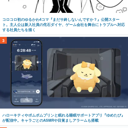
コロコロ初のゆるかわ4コマ『まだサ終しないんですか？』公開スター
ト。主人公は新入社員の侘石ダイヤ、ゲーム会社を舞台にトラブルへ対応
する社員たちを描く
3
ハローキティやポムポムプリンと眠れる睡眠サポートアプリ『ゆめたび』
が配信中。キャラごとのASMRや目覚ましアラームも搭載