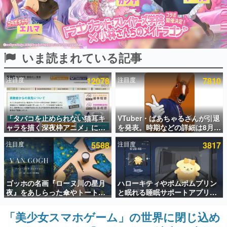
インタビュー
連載・特集一覧
いま読まれている記事
殿堂入り記事
SNS拡散数が数千以上！ ページビュー数万以上！ などな
ど。多くの人々に読まれた、電ファミ渾身の“殿堂入り”記
注目度
12078
注目度
7810
事をまとめました。
ゲームの企画書
名作ゲームクリエイターの方々に製作時のエピソードをお
聞きし、ヒットする企画（ゲーム）とは何か？を探ってい
「タバコを止められない猫耳キ
VTuber・ばあちゃるさんが引退
きます。
ャラを描く深夜枠アニメ」に視
を発表。時期などの詳細は8月9
聴者の一部から批判意見。違法
日15時からの配信で説明
赫本
注目度
5588
注目度
3817
薬物の使用と思しき描写も含め
この物語を解いてはいけない。『赫本』は、〈試験問題〉
て、BPOが議論を交わす
の形をした短編ホラー小説集です。
新世代に訊く
ゴッホの名画『ローヌ川の星月
ハローキティやポムポムプリン
これからのデジタルゲーム市場を担う若きクリエイター達
夜』をあしらった傘やトートバ
と眠れる睡眠サポートアプリ
の姿を追い、彼らのルーツと情熱を探っていきます。
ッグなどが登場。8月7日21時よ
『ゆめたび』が配信中。キャラ
り2日間限定で予約販売
ごとのASMRや目覚ましアラー
「美少女スマホゲーム」の世界に閉じ込め
ゲーム世代の作家たち
ムも搭載
ゲームに多大な影響を受けた作家さんに取材し、ゲームが