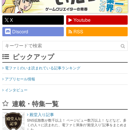
X
Youtube
Discord
RSS
ピックアップ
電ファミのいま読まれている記事ランキング
アプリセール情報
インタビュー
連載・特集一覧
殿堂入り記事
SNS拡散数が数千以上！ ページビュー数万以上！ などなど。多
くの人々に読まれた、電ファミ渾身の“殿堂入り”記事をまとめま
した。