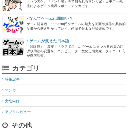
『うつヌケ』『ペンと箸』等で知られるマンガ家・田中圭一先
生によるゲーム業界レポートマンガです。
なんでゲームは面白い？
ゲーム開発者・hamatsu氏がゲームの魅力を画面や操作の具体的
な形から解き明かしていく、硬派で骨太な評論連載です。
ゲームが変えた日本語
「経験値」「裏技」「ラスボス」… ゲームにまつわる言葉の起
源や用法の変遷を、コンピューター文化史研究家・タイニーP氏
が徹底調査。
カテゴリ
特集記事
マンガ
女性向け
アプリレビュー
その他