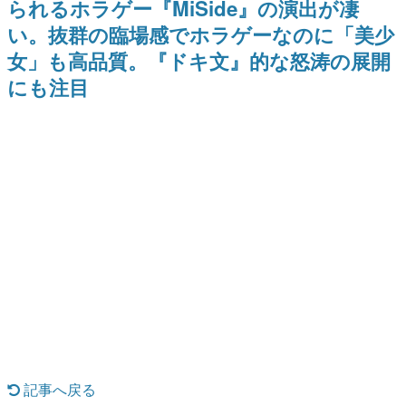
られるホラゲー『MiSide』の演出が凄
日本のコンテンツ産業やカルチャーに与えた影響を探る企
い。抜群の臨場感でホラゲーなのに「美少
画です。
女」も高品質。『ドキ文』的な怒涛の展開
日本モバイルゲーム産業史
日本のモバイルゲーム史における主要なトピック・タイト
にも注目
ルを網羅するほか、開発者へのインタビューや識者による
解説を掲載。約20年の歴史が一望できる決定版！
若ゲのいたり〜ゲームクリエイターの青春〜
『うつヌケ』『ペンと箸』等で知られるマンガ家・田中圭
一先生によるゲーム業界レポートマンガです。
なんでゲームは面白い？
ゲーム開発者・hamatsu氏がゲームの魅力を画面や操作の
具体的な形から解き明かしていく、硬派で骨太な評論連載
です。
ゲームが変えた日本語
「経験値」「裏技」「ラスボス」… ゲームにまつわる言葉
の起源や用法の変遷を、コンピューター文化史研究家・タ
イニーP氏が徹底調査。
カテゴリ
記事へ戻る
特集記事