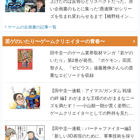
上げたのは反骨心とリスペクトだった。赤
い企画書のもとに集った“愚連隊”がシリー
ズを生まれ変わらせるまで【橋野桂インタ
ビュー】
ゲームの企画書
の記事一覧
若ゲのいたり〜ゲームクリエイターの青春〜
田中圭一のゲーム業界取材マンガ『若ゲの
いたり』第2巻が発売。『ポケモン』田尻
智さん、『ゼビウス』遠藤雅伸さんらの貴
重なエピソードを収録
【田中圭一連載：アイマス/ガンダム 戦場
の絆 編】わがままな王様のわがままなニー
ズを満たす！──小山順一朗が貫く姿勢に、
ゲームクリエイターとしての矜持を見た
【若ゲのいたり最終回】
【田中圭一連載：バーチャファイター編】
「新しい3D表現のために、軍事技術を採り