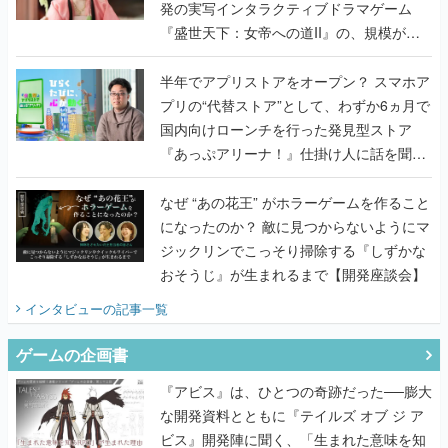
発の実写インタラクティブドラマゲーム
『盛世天下：女帝への道II』の、規模が違
うこだわりをプロデューサーに聞いた
半年でアプリストアをオープン？ スマホア
プリの“代替ストア”として、わずか6ヵ月で
国内向けローンチを行った発見型ストア
『あっぷアリーナ！』仕掛け人に話を聞い
てみた
なぜ “あの花王” がホラーゲームを作ること
になったのか？ 敵に見つからないようにマ
ジックリンでこっそり掃除する『しずかな
おそうじ』が生まれるまで【開発座談会】
インタビュー
の記事一覧
ゲームの企画書
『アビス』は、ひとつの奇跡だった──膨大
な開発資料とともに『テイルズ オブ ジ ア
ビス』開発陣に聞く、「生まれた意味を知