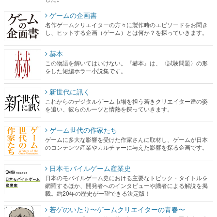
ゲームの企画書
名作ゲームクリエイターの方々に製作時のエピソードをお聞き
し、ヒットする企画（ゲーム）とは何か？を探っていきます。
赫本
この物語を解いてはいけない。『赫本』は、〈試験問題〉の形
をした短編ホラー小説集です。
新世代に訊く
これからのデジタルゲーム市場を担う若きクリエイター達の姿
を追い、彼らのルーツと情熱を探っていきます。
ゲーム世代の作家たち
ゲームに多大な影響を受けた作家さんに取材し、ゲームが日本
のコンテンツ産業やカルチャーに与えた影響を探る企画です。
日本モバイルゲーム産業史
日本のモバイルゲーム史における主要なトピック・タイトルを
網羅するほか、開発者へのインタビューや識者による解説を掲
載。約20年の歴史が一望できる決定版！
若ゲのいたり〜ゲームクリエイターの青春〜