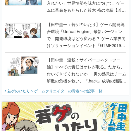
入れたい」世界情勢を味方につけて、ゲー
ムに革命をもたらした鈴木 裕の功績【若ゲ
のいたり】
【田中圭一：若ゲのいたり】ゲーム開発統
合環境「Unreal Engine」最新バージョン
で、開発環境はどう変わる？ ゲーム業界向
けソリューションイベント「GTMF2019」
に行って、より理解を深めよう【PR】
【田中圭一連載：サイバーコネクトツー
編】すべての責任はオレが取る。だから、
付いてきてくれないか──男の熱意はチーム
解散の危機を救い、『.hack』成功の活路を
開く。業界の快男児・松山 洋に流れる血は
若ゲのいたり〜ゲームクリエイターの青春〜
の記事一覧
『少年ジャンプ』色だった【若ゲのいた
り】