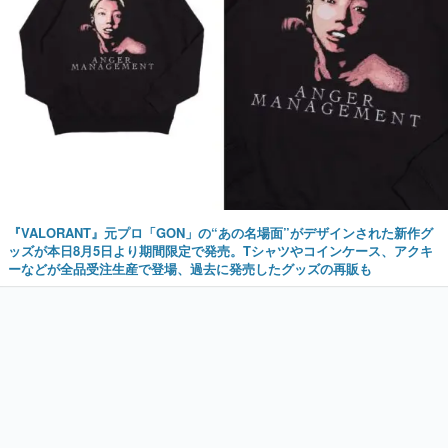
『VALORANT』元プロ「GON」の“あの名場面”がデザインされた新作グ
ッズが本日8月5日より期間限定で発売。Tシャツやコインケース、アクキ
ーなどが全品受注生産で登場、過去に発売したグッズの再販も