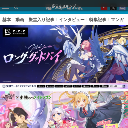
広告をスキップ
赫本
動画
殿堂入り記事
インタビュー
特集記事
マンガ
ピックアップ
電ファミのいま読まれている記事ランキング
アプリセール情報