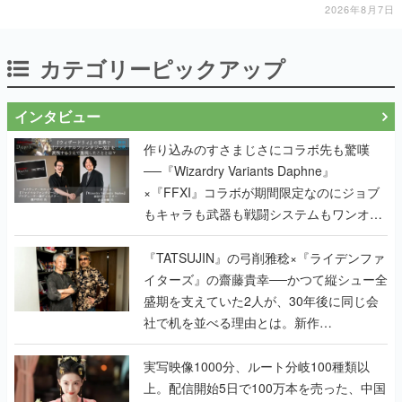
に耳を傾ける
2026年8月7日
カテゴリーピックアップ
インタビュー
作り込みのすさまじさにコラボ先も驚嘆
──『Wizardry Variants Daphne』
×『FFXI』コラボが期間限定なのにジョブ
もキャラも武器も戦闘システムもワンオフ
で作り込まれた理由を両ディレクターに聞
く
『TATSUJIN』の弓削雅稔×『ライデンファ
イターズ』の齋藤貴幸──かつて縦シュー全
盛期を支えていた2人が、30年後に同じ会
社で机を並べる理由とは。新作
『TATSUJIN EXTREME』で初タッグを組
んだレジェンド2人に訊く開発秘話
実写映像1000分、ルート分岐100種類以
上。配信開始5日で100万本を売った、中国