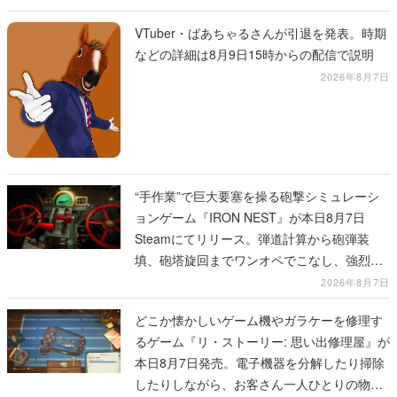
VTuber・ばあちゃるさんが引退を発表。時期
などの詳細は8月9日15時からの配信で説明
2026年8月7日
“手作業”で巨大要塞を操る砲撃シミュレーシ
ョンゲーム『IRON NEST』が本日8月7日
Steamにてリリース。弾道計算から砲弾装
填、砲塔旋回までワンオペでこなし、強烈な
一撃をブチかませるロマンある作品
2026年8月7日
どこか懐かしいゲーム機やガラケーを修理す
るゲーム『リ・ストーリー: 思い出修理屋』が
本日8月7日発売。電子機器を分解したり掃除
したりしながら、お客さん一人ひとりの物語