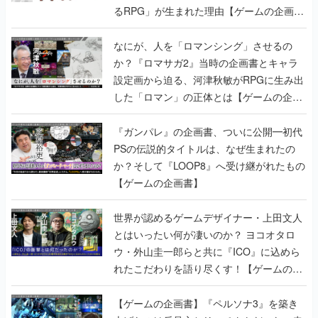
るRPG」が生まれた理由【ゲームの企画
書】
なにが、人を「ロマンシング」させるの
か？『ロマサガ2』当時の企画書とキャラ
設定画から迫る、河津秋敏がRPGに生み出
した「ロマン」の正体とは【ゲームの企画
書】
『ガンパレ』の企画書、ついに公開━初代
PSの伝説的タイトルは、なぜ生まれたの
か？そして『LOOP8』へ受け継がれたもの
【ゲームの企画書】
世界が認めるゲームデザイナー・上田文人
とはいったい何が凄いのか？ ヨコオタロ
ウ・外山圭一郎らと共に『ICO』に込めら
れたこだわりを語り尽くす！【ゲームの企
画書】
【ゲームの企画書】『ペルソナ3』を築き