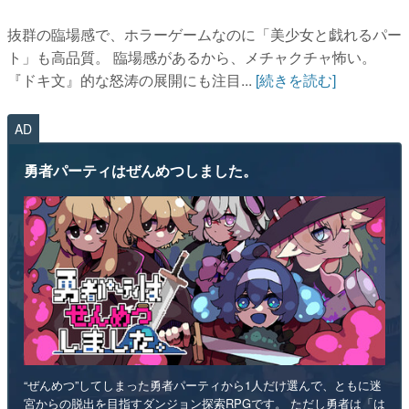
抜群の臨場感で、ホラーゲームなのに「美少女と戯れるパー
ト」も高品質。 臨場感があるから、メチャクチャ怖い。
『ドキ文』的な怒涛の展開にも注目...
[続きを読む]
AD
勇者パーティはぜんめつしました。
“ぜんめつ”してしまった勇者パーティから1人だけ選んで、ともに迷
宮からの脱出を目指すダンジョン探索RPGです。 ただし勇者は「は