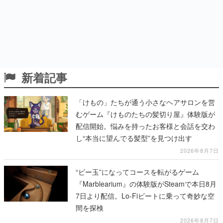
新着記事
「けもの」たちが通う小さなヘアサロンを営
むゲーム『けものたちの髪切り屋』体験版が
配信開始。悩みを持ったお客様と会話を交わ
し“本当に望んでる髪型”を見つけ出す
2026年8月7日
“ビー玉”になってコースを転がるゲーム
『Marblearium』の体験版がSteamで本日8月
7日より配信。Lo-Fiビートに乗って奇妙な空
間を探検
2026年8月7日