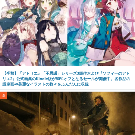
【半額】『アトリエ』「不思議」シリーズ3部作および『ソフィーのアト
リエ2』公式画集のKindle版が50%オフとなるセールが開催中。各作品の
設定画や美麗なイラストの数々をふんだんに収録
5