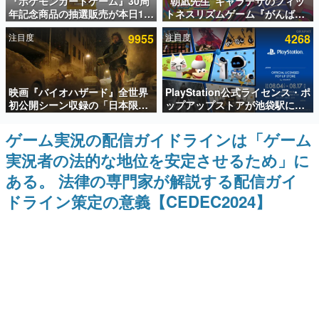
『ポケモンカードゲーム』30周
“朝凪先生”キャラデザのフィッ
年記念商品の抽選販売が本日12
トネスリズムゲーム『がんば
インタビュー
時より開始。拡張パック「30th
れ！チアリズム』Steamストア
注目度
9955
注目度
4268
CELEBRATION」のボックス
ページが公開。キャラクターの
連載・特集一覧
に、「プレミアムデッキセット
CVは陽向葵ゅかさん
エーフィ・ブラッキー」
「FUTURISTIC BOX」の計3商
殿堂入り記事
品
映画『バイオハザード』全世界
PlayStation公式ライセンス・ポ
SNS拡散数が数千以上！ ページビュー数万以上！ などな
ど。多くの人々に読まれた、電ファミ渾身の“殿堂入り”記
初公開シーン収録の「日本限
ップアップストアが池袋駅にて
事をまとめました。
定」予告映像が解禁。バイオの
期間限定で開催。夏のアパレル
日（8月10日）にあわせて、
や『ブラッドボーン』の新作ア
ゲーム実況の配信ガイドラインは「ゲーム
ゲームの企画書
「ラクーンシティ総合病院」へ
イテムが登場
名作ゲームクリエイターの方々に製作時のエピソードをお
実況者の法的な地位を安定させるため」に
行く配達人の姿が披露
聞きし、ヒットする企画（ゲーム）とは何か？を探ってい
きます。
ある。 法律の専門家が解説する配信ガイ
赫本
ドライン策定の意義【CEDEC2024】
この物語を解いてはいけない。『赫本』は、〈試験問題〉
の形をした短編ホラー小説集です。
新世代に訊く
これからのデジタルゲーム市場を担う若きクリエイター達
の姿を追い、彼らのルーツと情熱を探っていきます。
ゲーム世代の作家たち
ゲームに多大な影響を受けた作家さんに取材し、ゲームが