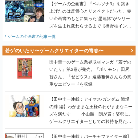
【ゲームの企画書】『ペルソナ3』を築き
上げたのは反骨心とリスペクトだった。赤
い企画書のもとに集った“愚連隊”がシリー
ズを生まれ変わらせるまで【橋野桂インタ
ビュー】
ゲームの企画書
の記事一覧
若ゲのいたり〜ゲームクリエイターの青春〜
田中圭一のゲーム業界取材マンガ『若ゲの
いたり』第2巻が発売。『ポケモン』田尻
智さん、『ゼビウス』遠藤雅伸さんらの貴
重なエピソードを収録
【田中圭一連載：アイマス/ガンダム 戦場
の絆 編】わがままな王様のわがままなニー
ズを満たす！──小山順一朗が貫く姿勢に、
ゲームクリエイターとしての矜持を見た
【若ゲのいたり最終回】
【田中圭一連載：バーチャファイター編】