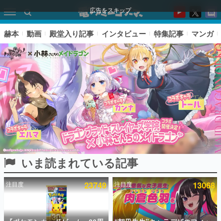
広告をスキップ
赫本
動画
殿堂入り記事
インタビュー
特集記事
マンガ
いま読まれている記事
ピックアップ
注目度
23749
注目度
13068
電ファミのいま読まれている記事ランキング
アプリセール情報