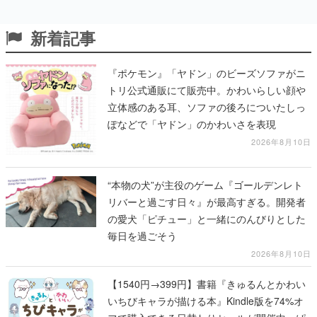
新着記事
『ポケモン』「ヤドン」のビーズソファがニ
トリ公式通販にて販売中。かわいらしい顔や
立体感のある耳、ソファの後ろについたしっ
ぽなどで「ヤドン」のかわいさを表現
2026年8月10日
“本物の犬”が主役のゲーム『ゴールデンレト
リバーと過ごす日々』が最高すぎる。開発者
の愛犬「ピチュー」と一緒にのんびりとした
毎日を過ごそう
2026年8月10日
【1540円→399円】書籍『きゅるんとかわい
いちびキャラが描ける本』Kindle版を74%オ