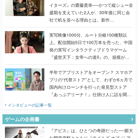
イターズ』の齋藤貴幸──かつて縦シュー全
盛期を支えていた2人が、30年後に同じ会
社で机を並べる理由とは。新作
『TATSUJIN EXTREME』で初タッグを組
んだレジェンド2人に訊く開発秘話
実写映像1000分、ルート分岐100種類以
上。配信開始5日で100万本を売った、中国
発の実写インタラクティブドラマゲーム
『盛世天下：女帝への道II』の、規模が違
うこだわりをプロデューサーに聞いた
半年でアプリストアをオープン？ スマホア
プリの“代替ストア”として、わずか6ヵ月で
国内向けローンチを行った発見型ストア
『あっぷアリーナ！』仕掛け人に話を聞い
てみた
インタビュー
の記事一覧
ゲームの企画書
『アビス』は、ひとつの奇跡だった──膨大
な開発資料とともに『テイルズ オブ ジ ア