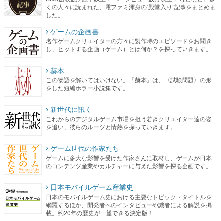
くの人々に読まれた、電ファミ渾身の“殿堂入り”記事をまとめま
した。
ゲームの企画書
名作ゲームクリエイターの方々に製作時のエピソードをお聞き
し、ヒットする企画（ゲーム）とは何か？を探っていきます。
赫本
この物語を解いてはいけない。『赫本』は、〈試験問題〉の形
をした短編ホラー小説集です。
新世代に訊く
これからのデジタルゲーム市場を担う若きクリエイター達の姿
を追い、彼らのルーツと情熱を探っていきます。
ゲーム世代の作家たち
ゲームに多大な影響を受けた作家さんに取材し、ゲームが日本
のコンテンツ産業やカルチャーに与えた影響を探る企画です。
日本モバイルゲーム産業史
日本のモバイルゲーム史における主要なトピック・タイトルを
網羅するほか、開発者へのインタビューや識者による解説を掲
載。約20年の歴史が一望できる決定版！