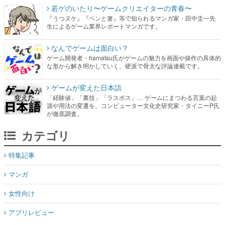
若ゲのいたり〜ゲームクリエイターの青春〜
『うつヌケ』『ペンと箸』等で知られるマンガ家・田中圭一先
生によるゲーム業界レポートマンガです。
なんでゲームは面白い？
ゲーム開発者・hamatsu氏がゲームの魅力を画面や操作の具体的
な形から解き明かしていく、硬派で骨太な評論連載です。
ゲームが変えた日本語
「経験値」「裏技」「ラスボス」… ゲームにまつわる言葉の起
源や用法の変遷を、コンピューター文化史研究家・タイニーP氏
が徹底調査。
カテゴリ
特集記事
マンガ
女性向け
アプリレビュー