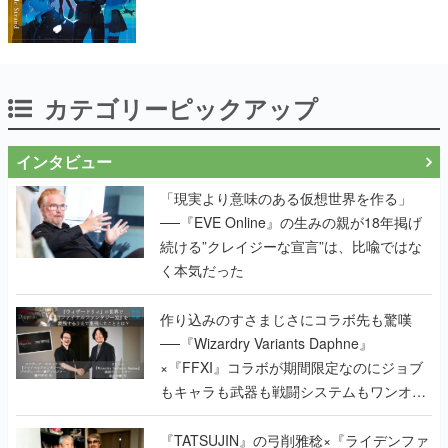
カテゴリーピックアップ
インタビュー
「現実より意味のある仮想世界を作る」
──『EVE Online』の生みの親が18年掲げ
続ける”クレイジーな宣言”は、比喩ではな
く本気だった
作り込みのすさまじさにコラボ先も驚嘆
──『Wizardry Variants Daphne』
×『FFXI』コラボが期間限定なのにジョブ
もキャラも武器も戦闘システムもワンオフ
で作り込まれた理由を両ディレクターに聞
く
『TATSUJIN』の弓削雅稔×『ライデンファ