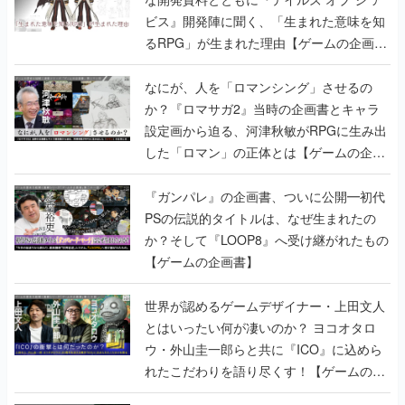
ビス』開発陣に聞く、「生まれた意味を知
るRPG」が生まれた理由【ゲームの企画
書】
なにが、人を「ロマンシング」させるの
か？『ロマサガ2』当時の企画書とキャラ
設定画から迫る、河津秋敏がRPGに生み出
した「ロマン」の正体とは【ゲームの企画
書】
『ガンパレ』の企画書、ついに公開━初代
PSの伝説的タイトルは、なぜ生まれたの
か？そして『LOOP8』へ受け継がれたもの
【ゲームの企画書】
世界が認めるゲームデザイナー・上田文人
とはいったい何が凄いのか？ ヨコオタロ
ウ・外山圭一郎らと共に『ICO』に込めら
れたこだわりを語り尽くす！【ゲームの企
画書】