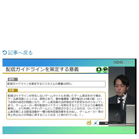
日本のコンテンツ産業やカルチャーに与えた影響を探る企
画です。
日本モバイルゲーム産業史
日本のモバイルゲーム史における主要なトピック・タイト
ルを網羅するほか、開発者へのインタビューや識者による
解説を掲載。約20年の歴史が一望できる決定版！
若ゲのいたり〜ゲームクリエイターの青春〜
『うつヌケ』『ペンと箸』等で知られるマンガ家・田中圭
記事へ戻る
一先生によるゲーム業界レポートマンガです。
なんでゲームは面白い？
ゲーム開発者・hamatsu氏がゲームの魅力を画面や操作の
具体的な形から解き明かしていく、硬派で骨太な評論連載
です。
ゲームが変えた日本語
「経験値」「裏技」「ラスボス」… ゲームにまつわる言葉
の起源や用法の変遷を、コンピューター文化史研究家・タ
イニーP氏が徹底調査。
カテゴリ
21 / 37
特集記事