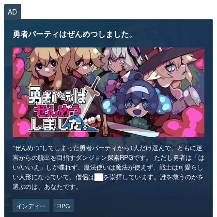
AD
勇者パーティはぜんめつしました。
“ぜんめつ”してしまった勇者パーティから1人だけ選んで、ともに迷
宮からの脱出を目指すダンジョン探索RPGです。 ただし勇者は「は
い/いいえ」しか喋れず、魔法使いは魔法が使えず、戦士は可愛らし
い人形になっていて、僧侶は██を崇拝しています。誰を救うのかを
選ぶのは、あなたです。
インディー
RPG