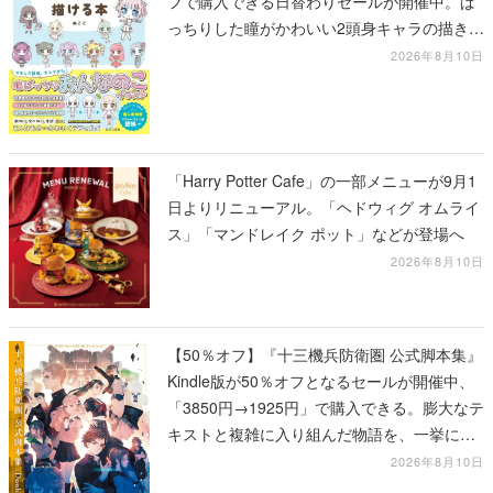
フで購入できる日替わりセールが開催中。ぱ
っちりした瞳がかわいい2頭身キャラの描き方
を学べる1冊
2026年8月10日
「Harry Potter Cafe」の一部メニューが9月1
日よりリニューアル。「ヘドウィグ オムライ
ス」「マンドレイク ポット」などが登場へ
2026年8月10日
【50％オフ】『十三機兵防衛圏 公式脚本集』
Kindle版が50％オフとなるセールが開催中、
「3850円→1925円」で購入できる。膨大なテ
キストと複雑に入り組んだ物語を、一挙に再
確認
2026年8月10日