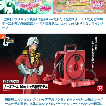
【無料】プリキュア映画4作品がTVerで新たに配信スタート！なんと2018
年～2024年の映画ほぼすべてが見放題に、ぶっちゃけありえないラインナ
ップ
2
『機動戦士ガンダム』の「シャア専用ザクⅡ」をイメージした散水ホース
リールが予約開始。本体にはシャアのパーソナルマークやジオン公国軍の