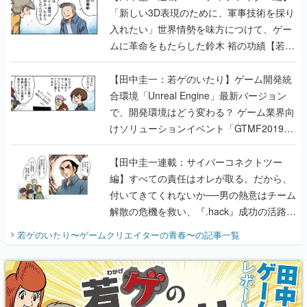
「新しい3D表現のために、軍事技術を採り
入れたい」世界情勢を味方につけて、ゲー
ムに革命をもたらした鈴木 裕の功績【若ゲ
のいたり】
【田中圭一：若ゲのいたり】ゲーム開発統
合環境「Unreal Engine」最新バージョン
で、開発環境はどう変わる？ ゲーム業界向
けソリューションイベント「GTMF2019」
に行って、より理解を深めよう【PR】
【田中圭一連載：サイバーコネクトツー
編】すべての責任はオレが取る。だから、
付いてきてくれないか──男の熱意はチーム
解散の危機を救い、『.hack』成功の活路を
開く。業界の快男児・松山 洋に流れる血は
若ゲのいたり〜ゲームクリエイターの青春〜
の記事一覧
『少年ジャンプ』色だった【若ゲのいた
り】