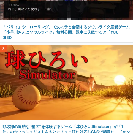
「パリィ」や「ローリング」で女の子と会話するソウルライク恋愛ゲーム
『小早川さんはソウルライク』無料公開。返事に失敗すると「YOU
DIED」
3
野球部の過酷な“補欠”を体験するゲーム『球ひろいSimulator』が「1
件」のウィッシュリストをもとにチェコ語に対応しSNSで話題に。『キン