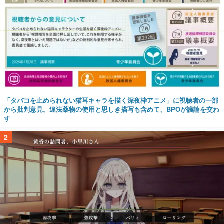
「タバコを止められない猫耳キャラを描く深夜枠アニメ」に視聴者の一部
から批判意見。違法薬物の使用と思しき描写も含めて、BPOが議論を交わ
す
2