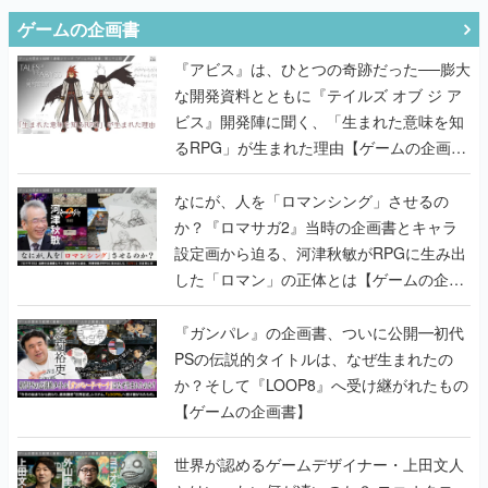
ゲームの企画書
『アビス』は、ひとつの奇跡だった──膨大
な開発資料とともに『テイルズ オブ ジ ア
ビス』開発陣に聞く、「生まれた意味を知
るRPG」が生まれた理由【ゲームの企画
書】
なにが、人を「ロマンシング」させるの
か？『ロマサガ2』当時の企画書とキャラ
設定画から迫る、河津秋敏がRPGに生み出
した「ロマン」の正体とは【ゲームの企画
書】
『ガンパレ』の企画書、ついに公開━初代
PSの伝説的タイトルは、なぜ生まれたの
か？そして『LOOP8』へ受け継がれたもの
【ゲームの企画書】
世界が認めるゲームデザイナー・上田文人