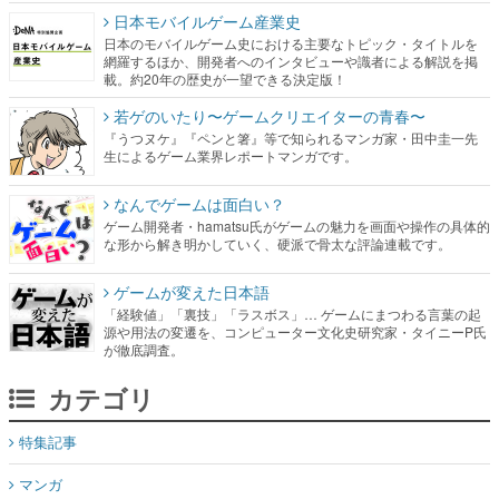
日本モバイルゲーム産業史
日本のモバイルゲーム史における主要なトピック・タイトルを
網羅するほか、開発者へのインタビューや識者による解説を掲
載。約20年の歴史が一望できる決定版！
若ゲのいたり〜ゲームクリエイターの青春〜
『うつヌケ』『ペンと箸』等で知られるマンガ家・田中圭一先
生によるゲーム業界レポートマンガです。
なんでゲームは面白い？
ゲーム開発者・hamatsu氏がゲームの魅力を画面や操作の具体的
な形から解き明かしていく、硬派で骨太な評論連載です。
ゲームが変えた日本語
「経験値」「裏技」「ラスボス」… ゲームにまつわる言葉の起
源や用法の変遷を、コンピューター文化史研究家・タイニーP氏
が徹底調査。
カテゴリ
特集記事
マンガ