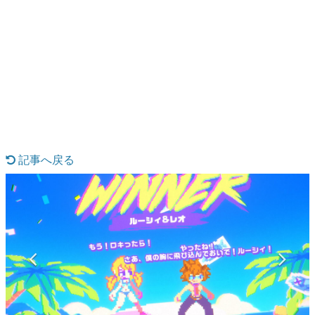
日本のコンテンツ産業やカルチャーに与えた影響を探る企
画です。
日本モバイルゲーム産業史
日本のモバイルゲーム史における主要なトピック・タイト
ルを網羅するほか、開発者へのインタビューや識者による
解説を掲載。約20年の歴史が一望できる決定版！
若ゲのいたり〜ゲームクリエイターの青春〜
『うつヌケ』『ペンと箸』等で知られるマンガ家・田中圭
一先生によるゲーム業界レポートマンガです。
記事へ戻る
なんでゲームは面白い？
ゲーム開発者・hamatsu氏がゲームの魅力を画面や操作の
具体的な形から解き明かしていく、硬派で骨太な評論連載
です。
ゲームが変えた日本語
「経験値」「裏技」「ラスボス」… ゲームにまつわる言葉
の起源や用法の変遷を、コンピューター文化史研究家・タ
イニーP氏が徹底調査。
カテゴリ
特集記事