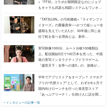
×『FFXI』コラボが期間限定なのにジョブ
もキャラも武器も戦闘システムもワンオフ
で作り込まれた理由を両ディレクターに聞
く
『TATSUJIN』の弓削雅稔×『ライデンファ
イターズ』の齋藤貴幸──かつて縦シュー全
盛期を支えていた2人が、30年後に同じ会
社で机を並べる理由とは。新作
『TATSUJIN EXTREME』で初タッグを組
んだレジェンド2人に訊く開発秘話
実写映像1000分、ルート分岐100種類以
上。配信開始5日で100万本を売った、中国
発の実写インタラクティブドラマゲーム
『盛世天下：女帝への道II』の、規模が違
うこだわりをプロデューサーに聞いた
半年でアプリストアをオープン？ スマホア
プリの“代替ストア”として、わずか6ヵ月で
国内向けローンチを行った発見型ストア
『あっぷアリーナ！』仕掛け人に話を聞い
てみた
インタビュー
の記事一覧