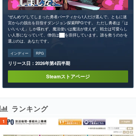
“ぜんめつ”してしまった勇者パーティから1人だけ選んで、ともに迷
宮からの脱出を目指すダンジョン探索RPGです。 ただし勇者は「は
い/いいえ」しか喋れず、魔法使いは魔法が使えず、戦士は可愛らし
い人形になっていて、僧侶は██を崇拝しています。誰を救うのかを
選ぶのは、あなたです。
インディー
RPG
リリース日：2026年第4四半期
Steamストアページ
ランキング
1