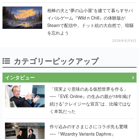
相棒の犬と“夢の山小屋”を建てて暮らすサバ
イバルゲーム『Wild n Chill』の体験版が
Steamで配信中。ドット絵の大自然で、喧騒
を忘れよう
2026年8月8日
カテゴリーピックアップ
インタビュー
「現実より意味のある仮想世界を作る」
──『EVE Online』の生みの親が18年掲げ
続ける”クレイジーな宣言”は、比喩ではな
く本気だった
作り込みのすさまじさにコラボ先も驚嘆
──『Wizardry Variants Daphne』