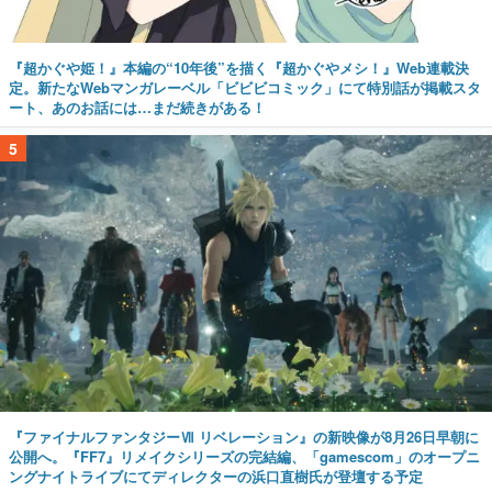
『超かぐや姫！』本編の“10年後”を描く『超かぐやメシ！』Web連載決
定。新たなWebマンガレーベル「ビビビコミック」にて特別話が掲載スタ
ート、あのお話には…まだ続きがある！
5
『ファイナルファンタジーⅦ リベレーション』の新映像が8月26日早朝に
公開へ。『FF7』リメイクシリーズの完結編、「gamescom」のオープニ
ングナイトライブにてディレクターの浜口直樹氏が登壇する予定