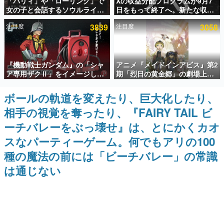
「パリィ」や「ローリング」で
Xの収益分配プログラムが9月7
女の子と会話するソウルライク
日をもって終了へ。新たな収益
インタビュー
恋愛ゲーム『小早川さんはソウ
化制度「Original Content
注目度
3839
注目度
3058
ルライク』無料公開。返事に失
Rewards Program」を発表
連載・特集一覧
敗すると「YOU DIED」
殿堂入り記事
『機動戦士ガンダム』の「シャ
アニメ『メイドインアビス』第2
SNS拡散数が数千以上！ ページビュー数万以上！ などな
ど。多くの人々に読まれた、電ファミ渾身の“殿堂入り”記
ア専用ザクⅡ」をイメージした
期「烈日の黄金郷」の劇場上映
事をまとめました。
散水ホースリールが予約開始。
が決定！レグ役・伊瀬茉莉也さ
本体にはシャアのパーソナルマ
んらが登壇する舞台挨拶も実施
ボールの軌道を変えたり、巨大化したり、
ゲームの企画書
ークやジオン公国軍のエンブレ
名作ゲームクリエイターの方々に製作時のエピソードをお
相手の視覚を奪ったり、『FAIRY TAIL ビ
ム、型式番号などを配置
聞きし、ヒットする企画（ゲーム）とは何か？を探ってい
きます。
ーチバレーをぶっ壊せ』は、とにかくカオ
赫本
スなパーティーゲーム。何でもアリの100
この物語を解いてはいけない。『赫本』は、〈試験問題〉
種の魔法の前には「ビーチバレー」の常識
の形をした短編ホラー小説集です。
は通じない
新世代に訊く
これからのデジタルゲーム市場を担う若きクリエイター達
の姿を追い、彼らのルーツと情熱を探っていきます。
ゲーム世代の作家たち
ゲームに多大な影響を受けた作家さんに取材し、ゲームが