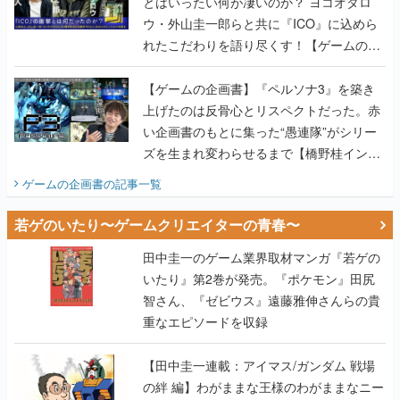
とはいったい何が凄いのか？ ヨコオタロ
ウ・外山圭一郎らと共に『ICO』に込めら
れたこだわりを語り尽くす！【ゲームの企
画書】
【ゲームの企画書】『ペルソナ3』を築き
上げたのは反骨心とリスペクトだった。赤
い企画書のもとに集った“愚連隊”がシリー
ズを生まれ変わらせるまで【橋野桂インタ
ビュー】
ゲームの企画書
の記事一覧
若ゲのいたり〜ゲームクリエイターの青春〜
田中圭一のゲーム業界取材マンガ『若ゲの
いたり』第2巻が発売。『ポケモン』田尻
智さん、『ゼビウス』遠藤雅伸さんらの貴
重なエピソードを収録
【田中圭一連載：アイマス/ガンダム 戦場
の絆 編】わがままな王様のわがままなニー