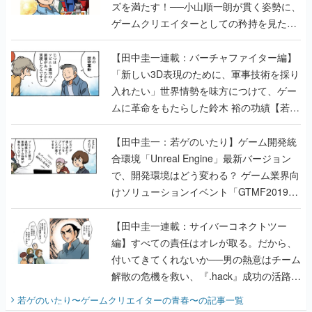
ズを満たす！──小山順一朗が貫く姿勢に、
ゲームクリエイターとしての矜持を見た
【若ゲのいたり最終回】
【田中圭一連載：バーチャファイター編】
「新しい3D表現のために、軍事技術を採り
入れたい」世界情勢を味方につけて、ゲー
ムに革命をもたらした鈴木 裕の功績【若ゲ
のいたり】
【田中圭一：若ゲのいたり】ゲーム開発統
合環境「Unreal Engine」最新バージョン
で、開発環境はどう変わる？ ゲーム業界向
けソリューションイベント「GTMF2019」
に行って、より理解を深めよう【PR】
【田中圭一連載：サイバーコネクトツー
編】すべての責任はオレが取る。だから、
付いてきてくれないか──男の熱意はチーム
解散の危機を救い、『.hack』成功の活路を
開く。業界の快男児・松山 洋に流れる血は
若ゲのいたり〜ゲームクリエイターの青春〜
の記事一覧
『少年ジャンプ』色だった【若ゲのいた