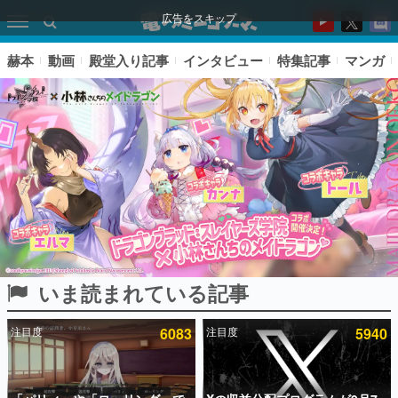
広告をスキップ
赫本
動画
殿堂入り記事
インタビュー
特集記事
マンガ
いま読まれている記事
ピックアップ
注目度
6083
注目度
5940
電ファミのいま読まれている記事ランキング
アプリセール情報