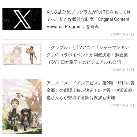
Xの収益分配プログラムが9月7日をもって終
了へ。新たな収益化制度「Original Content
Rewards Program」を発表
2026年8月8日
『グラブル』とTVアニメ『シャーマンキン
グ』のコラボイベントが開催決定！麻倉葉
（CV：日笠陽子）のビジュアルも公開
2026年8月8日
アニメ『メイドインアビス』第2期「烈日の黄
金郷」の劇場上映が決定！レグ役・伊瀬茉莉
也さんらが登壇する舞台挨拶も実施
2026年8月8日