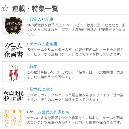
連載・特集一覧
殿堂入り記事
SNS拡散数が数千以上！ ページビュー数万以上！ などなど。多
くの人々に読まれた、電ファミ渾身の“殿堂入り”記事をまとめま
した。
ゲームの企画書
名作ゲームクリエイターの方々に製作時のエピソードをお聞き
し、ヒットする企画（ゲーム）とは何か？を探っていきます。
赫本
この物語を解いてはいけない。『赫本』は、〈試験問題〉の形
をした短編ホラー小説集です。
新世代に訊く
これからのデジタルゲーム市場を担う若きクリエイター達の姿
を追い、彼らのルーツと情熱を探っていきます。
ゲーム世代の作家たち
ゲームに多大な影響を受けた作家さんに取材し、ゲームが日本
のコンテンツ産業やカルチャーに与えた影響を探る企画です。