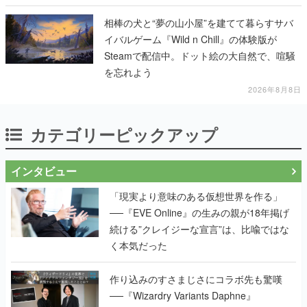
相棒の犬と“夢の山小屋”を建てて暮らすサバ
イバルゲーム『Wild n Chill』の体験版が
Steamで配信中。ドット絵の大自然で、喧騒
を忘れよう
2026年8月8日
カテゴリーピックアップ
インタビュー
「現実より意味のある仮想世界を作る」
──『EVE Online』の生みの親が18年掲げ
続ける”クレイジーな宣言”は、比喩ではな
く本気だった
作り込みのすさまじさにコラボ先も驚嘆
──『Wizardry Variants Daphne』