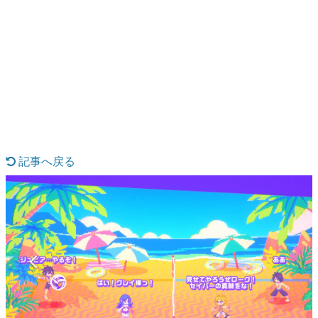
日本のコンテンツ産業やカルチャーに与えた影響を探る企
画です。
日本モバイルゲーム産業史
日本のモバイルゲーム史における主要なトピック・タイト
ルを網羅するほか、開発者へのインタビューや識者による
解説を掲載。約20年の歴史が一望できる決定版！
若ゲのいたり〜ゲームクリエイターの青春〜
『うつヌケ』『ペンと箸』等で知られるマンガ家・田中圭
一先生によるゲーム業界レポートマンガです。
記事へ戻る
なんでゲームは面白い？
ゲーム開発者・hamatsu氏がゲームの魅力を画面や操作の
具体的な形から解き明かしていく、硬派で骨太な評論連載
です。
ゲームが変えた日本語
「経験値」「裏技」「ラスボス」… ゲームにまつわる言葉
の起源や用法の変遷を、コンピューター文化史研究家・タ
イニーP氏が徹底調査。
カテゴリ
特集記事