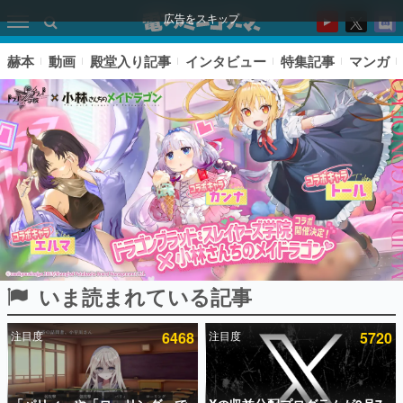
広告をスキップ
赫本
動画
殿堂入り記事
インタビュー
特集記事
マンガ
いま読まれている記事
ピックアップ
注目度
6468
注目度
5720
電ファミのいま読まれている記事ランキング
アプリセール情報