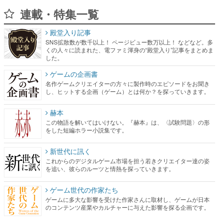
連載・特集一覧
殿堂入り記事
SNS拡散数が数千以上！ ページビュー数万以上！ などなど。多
くの人々に読まれた、電ファミ渾身の“殿堂入り”記事をまとめま
した。
ゲームの企画書
名作ゲームクリエイターの方々に製作時のエピソードをお聞き
し、ヒットする企画（ゲーム）とは何か？を探っていきます。
赫本
この物語を解いてはいけない。『赫本』は、〈試験問題〉の形
をした短編ホラー小説集です。
新世代に訊く
これからのデジタルゲーム市場を担う若きクリエイター達の姿
を追い、彼らのルーツと情熱を探っていきます。
ゲーム世代の作家たち
ゲームに多大な影響を受けた作家さんに取材し、ゲームが日本
のコンテンツ産業やカルチャーに与えた影響を探る企画です。