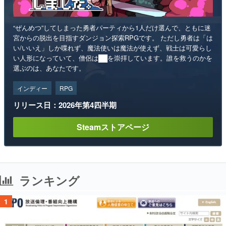
“ぜんめつ”してしまった勇者パーティから1人だけ選んで、ともに迷
宮からの脱出を目指すダンジョン探索RPGです。 ただし勇者は「は
い/いいえ」しか喋れず、魔法使いは魔法が使えず、戦士は可愛らし
い人形になっていて、僧侶は██を崇拝しています。誰を救うのかを
選ぶのは、あなたです。
インディー
RPG
リリース日：2026年第4四半期
Steamストアページ
ランキング
1