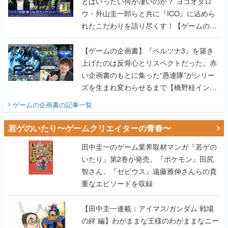
とはいったい何が凄いのか？ ヨコオタロ
ウ・外山圭一郎らと共に『ICO』に込めら
れたこだわりを語り尽くす！【ゲームの企
画書】
【ゲームの企画書】『ペルソナ3』を築き
上げたのは反骨心とリスペクトだった。赤
い企画書のもとに集った“愚連隊”がシリー
ズを生まれ変わらせるまで【橋野桂インタ
ビュー】
ゲームの企画書
の記事一覧
若ゲのいたり〜ゲームクリエイターの青春〜
田中圭一のゲーム業界取材マンガ『若ゲの
いたり』第2巻が発売。『ポケモン』田尻
智さん、『ゼビウス』遠藤雅伸さんらの貴
重なエピソードを収録
【田中圭一連載：アイマス/ガンダム 戦場
の絆 編】わがままな王様のわがままなニー