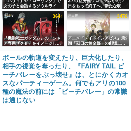
「パリィ」や「ローリング」で
Xの収益分配プログラムが9月7
女の子と会話するソウルライク
日をもって終了へ。新たな収益
インタビュー
恋愛ゲーム『小早川さんはソウ
化制度「Original Content
注目度
3641
注目度
3476
ルライク』無料公開。返事に失
Rewards Program」を発表
連載・特集一覧
敗すると「YOU DIED」
殿堂入り記事
『機動戦士ガンダム』の「シャ
アニメ『メイドインアビス』第2
SNS拡散数が数千以上！ ページビュー数万以上！ などな
ど。多くの人々に読まれた、電ファミ渾身の“殿堂入り”記
ア専用ザクⅡ」をイメージした
期「烈日の黄金郷」の劇場上映
事をまとめました。
散水ホースリールが予約開始。
が決定！レグ役・伊瀬茉莉也さ
本体にはシャアのパーソナルマ
んらが登壇する舞台挨拶も実施
ボールの軌道を変えたり、巨大化したり、
ゲームの企画書
ークやジオン公国軍のエンブレ
名作ゲームクリエイターの方々に製作時のエピソードをお
相手の視覚を奪ったり、『FAIRY TAIL ビ
ム、型式番号などを配置
聞きし、ヒットする企画（ゲーム）とは何か？を探ってい
きます。
ーチバレーをぶっ壊せ』は、とにかくカオ
赫本
スなパーティーゲーム。何でもアリの100
この物語を解いてはいけない。『赫本』は、〈試験問題〉
種の魔法の前には「ビーチバレー」の常識
の形をした短編ホラー小説集です。
は通じない
新世代に訊く
これからのデジタルゲーム市場を担う若きクリエイター達
の姿を追い、彼らのルーツと情熱を探っていきます。
ゲーム世代の作家たち
ゲームに多大な影響を受けた作家さんに取材し、ゲームが