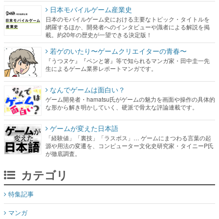
日本モバイルゲーム産業史
日本のモバイルゲーム史における主要なトピック・タイトルを
網羅するほか、開発者へのインタビューや識者による解説を掲
載。約20年の歴史が一望できる決定版！
若ゲのいたり〜ゲームクリエイターの青春〜
『うつヌケ』『ペンと箸』等で知られるマンガ家・田中圭一先
生によるゲーム業界レポートマンガです。
なんでゲームは面白い？
ゲーム開発者・hamatsu氏がゲームの魅力を画面や操作の具体的
な形から解き明かしていく、硬派で骨太な評論連載です。
ゲームが変えた日本語
「経験値」「裏技」「ラスボス」… ゲームにまつわる言葉の起
源や用法の変遷を、コンピューター文化史研究家・タイニーP氏
が徹底調査。
カテゴリ
特集記事
マンガ