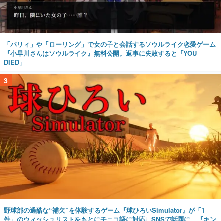
「パリィ」や「ローリング」で女の子と会話するソウルライク恋愛ゲーム
『小早川さんはソウルライク』無料公開。返事に失敗すると「YOU
DIED」
3
野球部の過酷な“補欠”を体験するゲーム『球ひろいSimulator』が「1
件」のウィッシュリストをもとにチェコ語に対応しSNSで話題に。『キン