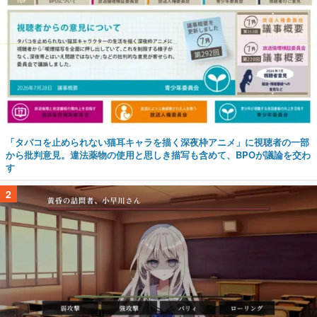
「タバコを止められない猫耳キャラを描く深夜枠アニメ」に視聴者の一部
から批判意見。違法薬物の使用と思しき描写も含めて、BPOが議論を交わ
す
2