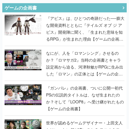
ゲームの企画書
『アビス』は、ひとつの奇跡だった──膨大
な開発資料とともに『テイルズ オブ ジ ア
ビス』開発陣に聞く、「生まれた意味を知
るRPG」が生まれた理由【ゲームの企画
書】
なにが、人を「ロマンシング」させるの
か？『ロマサガ2』当時の企画書とキャラ
設定画から迫る、河津秋敏がRPGに生み出
した「ロマン」の正体とは【ゲームの企画
書】
『ガンパレ』の企画書、ついに公開━初代
PSの伝説的タイトルは、なぜ生まれたの
か？そして『LOOP8』へ受け継がれたもの
【ゲームの企画書】
世界が認めるゲームデザイナー・上田文人