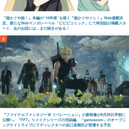
『超かぐや姫！』本編の“10年後”を描く『超かぐやメシ！』Web連載決
定。新たなWebマンガレーベル「ビビビコミック」にて特別話が掲載スタ
ート、あのお話には…まだ続きがある！
5
『ファイナルファンタジーⅦ リベレーション』の新映像が8月26日早朝に
公開へ。『FF7』リメイクシリーズの完結編、「gamescom」のオープニ
ングナイトライブにてディレクターの浜口直樹氏が登壇する予定