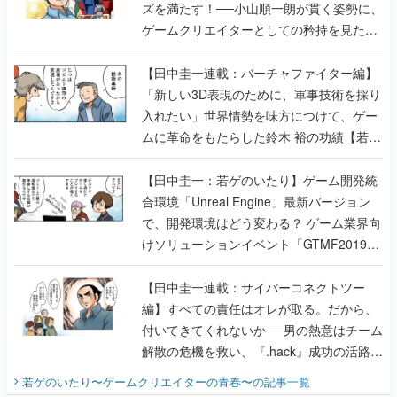
ズを満たす！──小山順一朗が貫く姿勢に、
ゲームクリエイターとしての矜持を見た
【若ゲのいたり最終回】
【田中圭一連載：バーチャファイター編】
「新しい3D表現のために、軍事技術を採り
入れたい」世界情勢を味方につけて、ゲー
ムに革命をもたらした鈴木 裕の功績【若ゲ
のいたり】
【田中圭一：若ゲのいたり】ゲーム開発統
合環境「Unreal Engine」最新バージョン
で、開発環境はどう変わる？ ゲーム業界向
けソリューションイベント「GTMF2019」
に行って、より理解を深めよう【PR】
【田中圭一連載：サイバーコネクトツー
編】すべての責任はオレが取る。だから、
付いてきてくれないか──男の熱意はチーム
解散の危機を救い、『.hack』成功の活路を
開く。業界の快男児・松山 洋に流れる血は
若ゲのいたり〜ゲームクリエイターの青春〜
の記事一覧
『少年ジャンプ』色だった【若ゲのいた