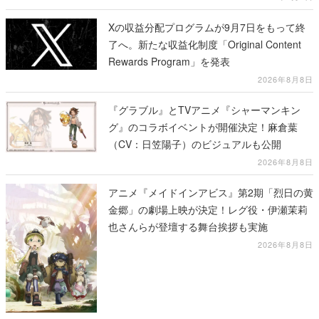
Xの収益分配プログラムが9月7日をもって終
了へ。新たな収益化制度「Original Content
Rewards Program」を発表
2026年8月8日
『グラブル』とTVアニメ『シャーマンキン
グ』のコラボイベントが開催決定！麻倉葉
（CV：日笠陽子）のビジュアルも公開
2026年8月8日
アニメ『メイドインアビス』第2期「烈日の黄
金郷」の劇場上映が決定！レグ役・伊瀬茉莉
也さんらが登壇する舞台挨拶も実施
2026年8月8日