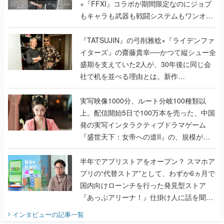
×『FFXI』コラボが期間限定なのにジョブ
もキャラも武器も戦闘システムもワンオフ
で作り込まれた理由を両ディレクターに聞
く
『TATSUJIN』の弓削雅稔×『ライデンファ
イターズ』の齋藤貴幸──かつて縦シュー全
盛期を支えていた2人が、30年後に同じ会
社で机を並べる理由とは。新作
『TATSUJIN EXTREME』で初タッグを組
んだレジェンド2人に訊く開発秘話
実写映像1000分、ルート分岐100種類以
上。配信開始5日で100万本を売った、中国
発の実写インタラクティブドラマゲーム
『盛世天下：女帝への道II』の、規模が違
うこだわりをプロデューサーに聞いた
半年でアプリストアをオープン？ スマホア
プリの“代替ストア”として、わずか6ヵ月で
国内向けローンチを行った発見型ストア
『あっぷアリーナ！』仕掛け人に話を聞い
てみた
インタビュー
の記事一覧