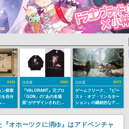
6336
5995
5973
注目度
注目度
ョン探索
『VALORANT』元プロ
ゲームフリーク、『ビー
のを自分
「GON」の“あの名場
スト・オブ・リンカネー
ム
面”がデザインされた新
ション』の継続的なアプ
r』が
作グッズが本日8月5日よ
デ方針を表明。ユーザー
配布中！
り期間限定で発売。Tシ
からの意見を真摯に受け
er 2』
ャツやコインケース、ア
止めて対応へ。修正パッ
た『オホーツクに消ゆ』はアドベンチャ
リースを
クキーなどが全品受注生
チは約1週間以内に配信