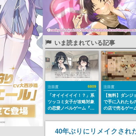
いま読まれている記事
6809
注目度
注目度
「オイイイイイ！？」系
【無料】ダンジ
ツッコミ女子が攻略対象
で手に入れたも
の恋愛ノベルゲーム『美
の店で売るゲー
術部カノジョ』Steamス
『Moonlighte
トアページが公開。「お
Steamにて無料
前らーそろそろ自重しろ
続編『Moonlight
40年ぶりにリメイクされ
ー？＾＾」暗黒微笑の夢
の9月2日正式リ