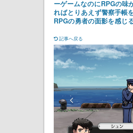
ーゲームなのにRPGの味
女子や、萌え声不思議ち
記念したキャン
ゃん女子と青春を謳歌
ればとりあえず警察手帳
RPGの勇者の面影を感じ
記事へ戻る