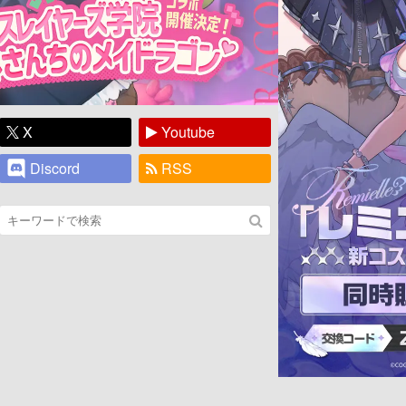
X
Youtube
Discord
RSS