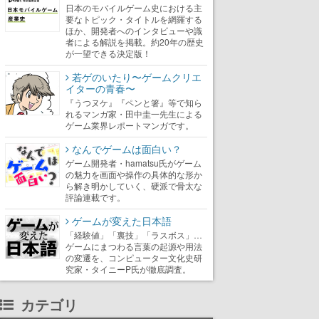
日本のモバイルゲーム史における主
要なトピック・タイトルを網羅する
ほか、開発者へのインタビューや識
者による解説を掲載。約20年の歴史
が一望できる決定版！
若ゲのいたり〜ゲームクリエ
イターの青春〜
『うつヌケ』『ペンと箸』等で知ら
れるマンガ家・田中圭一先生による
ゲーム業界レポートマンガです。
なんでゲームは面白い？
ゲーム開発者・hamatsu氏がゲーム
の魅力を画面や操作の具体的な形か
ら解き明かしていく、硬派で骨太な
評論連載です。
ゲームが変えた日本語
「経験値」「裏技」「ラスボス」…
ゲームにまつわる言葉の起源や用法
の変遷を、コンピューター文化史研
究家・タイニーP氏が徹底調査。
カテゴリ