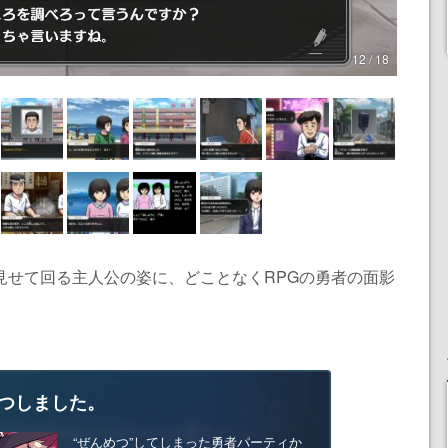
12 / 18
見せて回る主人公の姿に、どことなくRPGの勇者の面影
つしました。
“ぜんめつ”してしまった勇者パーティか