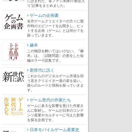
に読まれた、電ファミ渾身の“殿堂入
り”記事をまとめました。
ゲームの企画書
名作ゲームクリエイターの方々に製
作時のエピソードをお聞きし、ヒッ
トする企画（ゲーム）とは何か？を
探っていきます。
赫本
この物語を解いてはいけない。『赫
本』は、〈試験問題〉の形をした短
編ホラー小説集です。
新世代に訊く
これからのデジタルゲーム市場を担
う若きクリエイター達の姿を追い、
彼らのルーツと情熱を探っていきま
す。
ゲーム世代の作家たち
ゲームに多大な影響を受けた作家さ
んに取材し、ゲームが日本のコンテ
ンツ産業やカルチャーに与えた影響
を探る企画です。
日本モバイルゲーム産業史