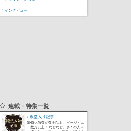
インタビュー
連載・特集一覧
殿堂入り記事
SNS拡散数が数千以上！ ページビュ
ー数万以上！ などなど。多くの人々