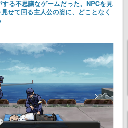
がする不思議なゲームだった。NPCを見
ペーン
産で登場、過去に発売し
される予定
たグッズの再販も
を見せて回る主人公の姿に、どことなく
る