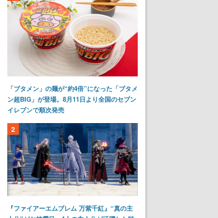
「ブタメン」の麺が“約4倍”になった「ブタメ
ン超BIG」が登場。8月11日より全国のセブン
イレブンで順次発売
2
『ファイアーエムブレム 万紫千紅』“真の主