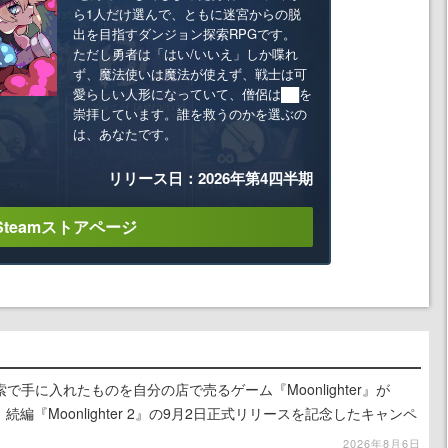
ら1人だけ選んで、ともに迷宮からの脱
出を目指すダンジョン探索RPGです。
ただし勇者は「はい/いいえ」しか喋れ
ず、魔法使いは魔法が使えず、戦士は可
愛らしい人形になっていて、僧侶は██を
崇拝しています。誰を救うのかを選ぶの
は、あなたです。
リリース日：2026年第4四半期
Steamストアページ
手に入れたものを自分の店で売るゲーム『Moonlighter』が
続編『Moonlighter 2』の9月2日正式リリースを記念したキャンペ
2026年8月6日