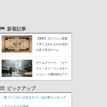
新着記事
【無料】ダンジョン探索
で手に入れたものを自分
の店で売るゲーム
『Moonlighter』がSteam
にて無料配布中！続編
ゲームフリーク、『ビー
『Moonlighter 2』の9月2
スト・オブ・リンカネー
日正式リリースを記念し
ション』の継続的なアプ
たキャンペーン
デ方針を表明。ユーザー
からの意見を真摯に受け
ピックアップ
止めて対応へ。修正パッ
チは約1週間以内に配信さ
電ファミのいま読まれている記事ランキング
れる予定
アプリセール情報