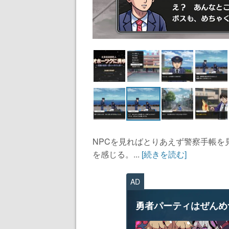
NPCを見ればとりあえず警察手帳を
を感じる。...
[続きを読む]
AD
勇者パーティはぜんめ