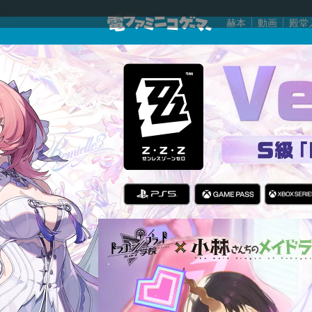
赫本
動画
殿堂