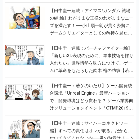
【田中圭一連載：アイマス/ガンダム 戦場
の絆 編】わがままな王様のわがままなニー
ズを満たす！──小山順一朗が貫く姿勢に、
ゲームクリエイターとしての矜持を見た
【若ゲのいたり最終回】
【田中圭一連載：バーチャファイター編】
「新しい3D表現のために、軍事技術を採り
入れたい」世界情勢を味方につけて、ゲー
ムに革命をもたらした鈴木 裕の功績【若ゲ
のいたり】
【田中圭一：若ゲのいたり】ゲーム開発統
合環境「Unreal Engine」最新バージョン
で、開発環境はどう変わる？ ゲーム業界向
けソリューションイベント「GTMF2019」
に行って、より理解を深めよう【PR】
【田中圭一連載：サイバーコネクトツー
編】すべての責任はオレが取る。だから、
付いてきてくれないか──男の熱意はチーム