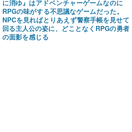
に消ゆ』はアドベンチャーゲームなのに
日本のコンテンツ産業やカルチャーに与えた影響を探る企
RPGの味がする不思議なゲームだった。
画です。
NPCを見ればとりあえず警察手帳を見せて
日本モバイルゲーム産業史
日本のモバイルゲーム史における主要なトピック・タイト
回る主人公の姿に、どことなくRPGの勇者
ルを網羅するほか、開発者へのインタビューや識者による
解説を掲載。約20年の歴史が一望できる決定版！
の面影を感じる
若ゲのいたり〜ゲームクリエイターの青春〜
『うつヌケ』『ペンと箸』等で知られるマンガ家・田中圭
一先生によるゲーム業界レポートマンガです。
なんでゲームは面白い？
ゲーム開発者・hamatsu氏がゲームの魅力を画面や操作の
具体的な形から解き明かしていく、硬派で骨太な評論連載
です。
ゲームが変えた日本語
「経験値」「裏技」「ラスボス」… ゲームにまつわる言葉
の起源や用法の変遷を、コンピューター文化史研究家・タ
イニーP氏が徹底調査。
カテゴリ
特集記事