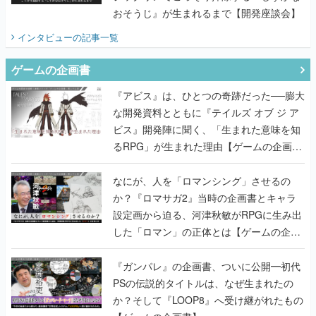
おそうじ』が生まれるまで【開発座談会】
インタビュー
の記事一覧
ゲームの企画書
『アビス』は、ひとつの奇跡だった──膨大
な開発資料とともに『テイルズ オブ ジ ア
ビス』開発陣に聞く、「生まれた意味を知
るRPG」が生まれた理由【ゲームの企画
書】
なにが、人を「ロマンシング」させるの
か？『ロマサガ2』当時の企画書とキャラ
設定画から迫る、河津秋敏がRPGに生み出
した「ロマン」の正体とは【ゲームの企画
書】
『ガンパレ』の企画書、ついに公開━初代
PSの伝説的タイトルは、なぜ生まれたの
か？そして『LOOP8』へ受け継がれたもの