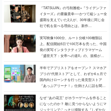
で作り込まれた理由を両ディレクターに聞
く
『TATSUJIN』の弓削雅稔×『ライデンファ
イターズ』の齋藤貴幸──かつて縦シュー全
盛期を支えていた2人が、30年後に同じ会
社で机を並べる理由とは。新作
『TATSUJIN EXTREME』で初タッグを組
んだレジェンド2人に訊く開発秘話
実写映像1000分、ルート分岐100種類以
上。配信開始5日で100万本を売った、中国
発の実写インタラクティブドラマゲーム
『盛世天下：女帝への道II』の、規模が違
うこだわりをプロデューサーに聞いた
半年でアプリストアをオープン？ スマホア
プリの“代替ストア”として、わずか6ヵ月で
国内向けローンチを行った発見型ストア
『あっぷアリーナ！』仕掛け人に話を聞い
てみた
なぜ “あの花王” がホラーゲームを作ること
になったのか？ 敵に見つからないようにマ
ジックリンでこっそり掃除する『しずかな