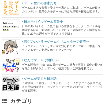
ゲーム世代の作家たち
ゲームに多大な影響を受けた作家さんに取材し、ゲームが日本
のコンテンツ産業やカルチャーに与えた影響を探る企画です。
日本モバイルゲーム産業史
日本のモバイルゲーム史における主要なトピック・タイトルを
網羅するほか、開発者へのインタビューや識者による解説を掲
載。約20年の歴史が一望できる決定版！
若ゲのいたり〜ゲームクリエイターの青春〜
『うつヌケ』『ペンと箸』等で知られるマンガ家・田中圭一先
生によるゲーム業界レポートマンガです。
なんでゲームは面白い？
ゲーム開発者・hamatsu氏がゲームの魅力を画面や操作の具体的
な形から解き明かしていく、硬派で骨太な評論連載です。
ゲームが変えた日本語
「経験値」「裏技」「ラスボス」… ゲームにまつわる言葉の起
源や用法の変遷を、コンピューター文化史研究家・タイニーP氏
が徹底調査。
カテゴリ