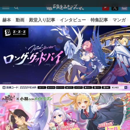
広告をスキップ
赫本
動画
殿堂入り記事
インタビュー
特集記事
マンガ
ピックアップ
電ファミのいま読まれている記事ランキング
アプリセール情報