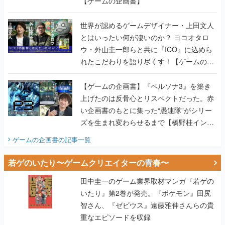
【ゲームの企画書】
世界が認めるゲームデザイナー・上田文人
とはいったい何が凄いのか？ ヨコオタロ
ウ・外山圭一郎らと共に『ICO』に込めら
れたこだわりを語り尽くす！【ゲームの企
画書】
【ゲームの企画書】『ペルソナ3』を築き
上げたのは反骨心とリスペクトだった。赤
い企画書のもとに集った“愚連隊”がシリー
ズを生まれ変わらせるまで【橋野桂インタ
ビュー】
ゲームの企画書
の記事一覧
若ゲのいたり〜ゲームクリエイターの青春〜
田中圭一のゲーム業界取材マンガ『若ゲの
いたり』第2巻が発売。『ポケモン』田尻
智さん、『ゼビウス』遠藤雅伸さんらの貴
重なエピソードを収録