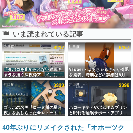
インタビュー
連載・特集一覧
いま読まれている記事
殿堂入り記事
SNS拡散数が数千以上！ ページビュー数万以上！ などな
ど。多くの人々に読まれた、電ファミ渾身の“殿堂入り”記
注目度
8217
注目度
6457
事をまとめました。
ゲームの企画書
名作ゲームクリエイターの方々に製作時のエピソードをお
聞きし、ヒットする企画（ゲーム）とは何か？を探ってい
「タバコを止められない猫耳キ
VTuber・ばあちゃるさんが引退
きます。
ャラを描く深夜枠アニメ」に視
を発表。時期などの詳細は8月9
聴者の一部から批判意見。違法
日15時からの配信で説明
赫本
注目度
3333
注目度
2398
薬物の使用と思しき描写も含め
この物語を解いてはいけない。『赫本』は、〈試験問題〉
て、BPOが議論を交わす
の形をした短編ホラー小説集です。
新世代に訊く
ゴッホの名画『ローヌ川の星月
ハローキティやポムポムプリン
これからのデジタルゲーム市場を担う若きクリエイター達
夜』をあしらった傘やトートバ
と眠れる睡眠サポートアプリ
の姿を追い、彼らのルーツと情熱を探っていきます。
ッグなどが登場。8月7日21時よ
『ゆめたび』が配信中。キャラ
り2日間限定で予約販売
ごとのASMRや目覚ましアラー
40年ぶりにリメイクされた『オホーツク
ゲーム世代の作家たち
ムも搭載
ゲームに多大な影響を受けた作家さんに取材し、ゲームが