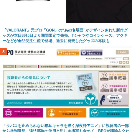
『VALORANT』元プロ「GON」の“あの名場面”がデザインされた新作グ
ッズが本日8月5日より期間限定で発売。Tシャツやコインケース、アクキ
ーなどが全品受注生産で登場、過去に発売したグッズの再販も
5
「タバコを止められない猫耳キャラを描く深夜枠アニメ」に視聴者の一部
から批判意見。違法薬物の使用と思しき描写も含めて、BPOが議論を交わ