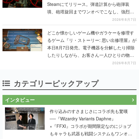
Steamにてリリース。弾道計算から砲弾装
填、砲塔旋回までワンオペでこなし、強烈な
一撃をブチかませるロマンある作品
2026年8月7日
どこか懐かしいゲーム機やガラケーを修理す
るゲーム『リ・ストーリー: 思い出修理屋』が
本日8月7日発売。電子機器を分解したり掃除
したりしながら、お客さん一人ひとりの物語
に耳を傾ける
2026年8月7日
カテゴリーピックアップ
インタビュー
作り込みのすさまじさにコラボ先も驚嘆
──『Wizardry Variants Daphne』
×『FFXI』コラボが期間限定なのにジョブ
もキャラも武器も戦闘システムもワンオフ