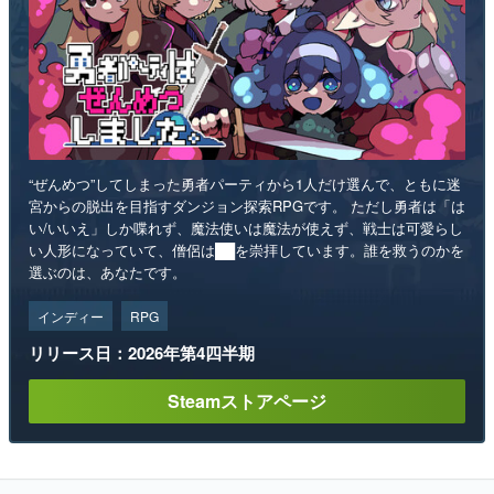
“ぜんめつ”してしまった勇者パーティから1人だけ選んで、ともに迷
宮からの脱出を目指すダンジョン探索RPGです。 ただし勇者は「は
い/いいえ」しか喋れず、魔法使いは魔法が使えず、戦士は可愛らし
い人形になっていて、僧侶は██を崇拝しています。誰を救うのかを
選ぶのは、あなたです。
インディー
RPG
リリース日：2026年第4四半期
Steamストアページ