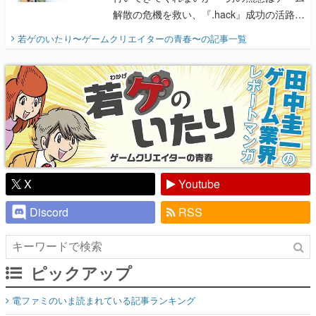
解散の危機を救い、『.hack』成功の活路を
開く。業界の快男児・松山 洋に流れる血は
若ゲのいたり〜ゲームクリエイターの青春〜
の記事一覧
『少年ジャンプ』色だった【若ゲのいた
り】
X
Youtube
Discord
RSS
ピックアップ
電ファミのいま読まれている記事ランキング