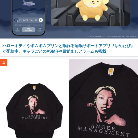
ハローキティやポムポムプリンと眠れる睡眠サポートアプリ『ゆめたび』
が配信中。キャラごとのASMRや目覚ましアラームも搭載
4