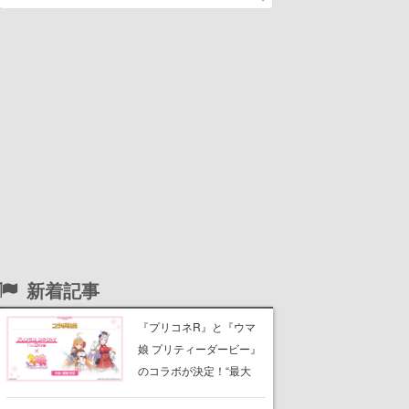
新着記事
『プリコネR』と『ウマ
娘 プリティーダービー』
のコラボが決定！“最大
170連無料”の8.5周年キャ