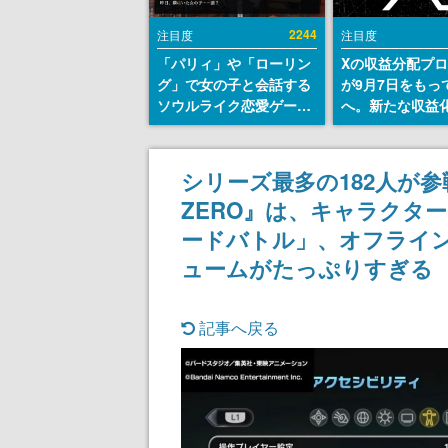
2244
注目度
注目度
「パリィ」や「ローリン
Xの収益分配プ
グ」で女の子と会話する
が9月7日をもっ
ソウルライク恋愛ゲーム
へ。新たな収益
『小早川さんはソウルラ
「Original Cont
イク』無料公開。返事に
Rewards Prog
失敗すると「YOU
発表
シリーズ最多の182人が参戦
DIED」
ZERO』は、キャラクタ
ードバトル」、オフライ
ュームがたっぷりすぎる
記事へ戻る