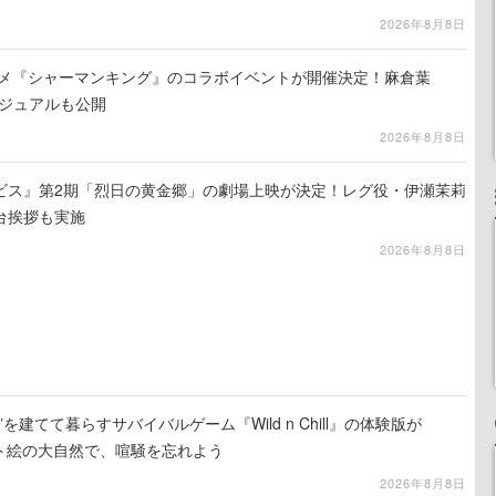
2026年8月8日
ニメ『シャーマンキング』のコラボイベントが開催決定！麻倉葉
ビジュアルも公開
2026年8月8日
ビス』第2期「烈日の黄金郷」の劇場上映が決定！レグ役・伊瀬茉莉
台挨拶も実施
2026年8月8日
を建てて暮らすサバイバルゲーム『Wild n Chill』の体験版が
ット絵の大自然で、喧騒を忘れよう
2026年8月8日