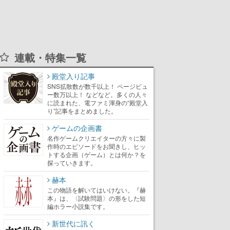
連載・特集一覧
殿堂入り記事
SNS拡散数が数千以上！ ページビュ
ー数万以上！ などなど。多くの人々
に読まれた、電ファミ渾身の“殿堂入
り”記事をまとめました。
ゲームの企画書
名作ゲームクリエイターの方々に製
作時のエピソードをお聞きし、ヒッ
トする企画（ゲーム）とは何か？を
探っていきます。
赫本
この物語を解いてはいけない。『赫
本』は、〈試験問題〉の形をした短
編ホラー小説集です。
新世代に訊く