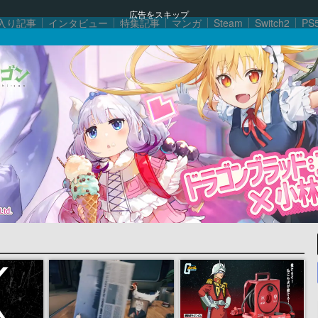
広告をスキップ
入り記事
インタビュー
特集記事
マンガ
Steam
Switch2
PS