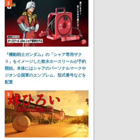
2
『機動戦士ガンダム』の「シャア専用ザク
Ⅱ」をイメージした散水ホースリールが予約
開始。本体にはシャアのパーソナルマークや
ジオン公国軍のエンブレム、型式番号などを
配置
3