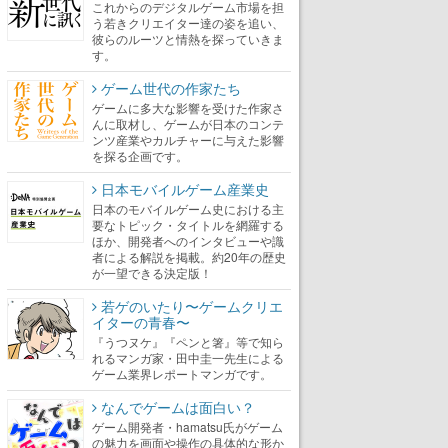
これからのデジタルゲーム市場を担
う若きクリエイター達の姿を追い、
彼らのルーツと情熱を探っていきま
す。
ゲーム世代の作家たち
ゲームに多大な影響を受けた作家さ
んに取材し、ゲームが日本のコンテ
ンツ産業やカルチャーに与えた影響
を探る企画です。
日本モバイルゲーム産業史
日本のモバイルゲーム史における主
要なトピック・タイトルを網羅する
ほか、開発者へのインタビューや識
者による解説を掲載。約20年の歴史
が一望できる決定版！
若ゲのいたり〜ゲームクリエ
イターの青春〜
『うつヌケ』『ペンと箸』等で知ら
れるマンガ家・田中圭一先生による
ゲーム業界レポートマンガです。
なんでゲームは面白い？
ゲーム開発者・hamatsu氏がゲーム
の魅力を画面や操作の具体的な形か