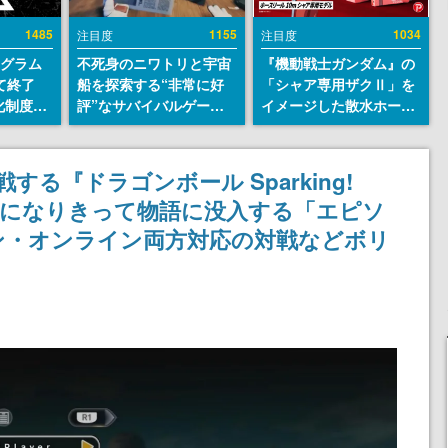
1485
1155
1034
注目度
注目度
ログラム
不死身のニワトリと宇宙
『機動戦士ガンダム』の
て終了
船を探索する“非常に好
「シャア専用ザクⅡ」を
化制度
評”なサバイバルゲーム
イメージした散水ホース
ent
『Breathedge』が無料
リールが予約開始。本体
ram」を
で配布中。入手できる期
にはシャアのパーソナル
間は8月10日まで
マークやジオン公国軍の
する『ドラゴンボール Sparking!
エンブレム、型式番号な
ーになりきって物語に没入する「エピソ
どを配置
ン・オンライン両方対応の対戦などボリ