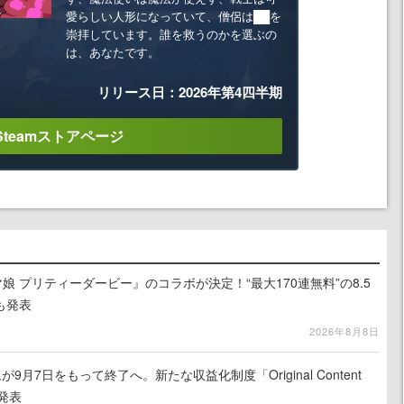
愛らしい人形になっていて、僧侶は██を
崇拝しています。誰を救うのかを選ぶの
は、あなたです。
リリース日：2026年第4四半期
Steamストアページ
娘 プリティーダービー』のコラボが決定！“最大170連無料”の8.5
も発表
2026年8月8日
月7日をもって終了へ。新たな収益化制度「Original Content
を発表