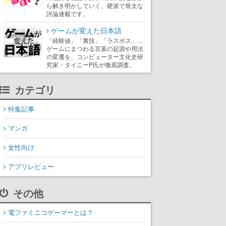
ら解き明かしていく、硬派で骨太な
評論連載です。
ゲームが変えた日本語
「経験値」「裏技」「ラスボス」…
ゲームにまつわる言葉の起源や用法
の変遷を、コンピューター文化史研
究家・タイニーP氏が徹底調査。
カテゴリ
特集記事
マンガ
女性向け
アプリレビュー
その他
電ファミニコゲーマーとは？