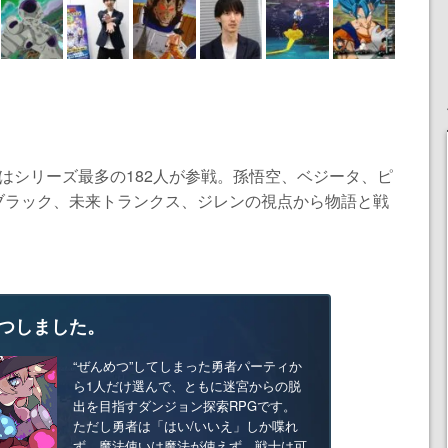
ERO』はシリーズ最多の182人が参戦。孫悟空、ベジータ、ピ
ブラック、未来トランクス、ジレンの視点から物語と戦
つしました。
“ぜんめつ”してしまった勇者パーティか
ら1人だけ選んで、ともに迷宮からの脱
出を目指すダンジョン探索RPGです。
ただし勇者は「はい/いいえ」しか喋れ
ず、魔法使いは魔法が使えず、戦士は可