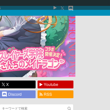
5
X
Youtube
Discord
RSS