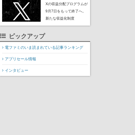
ンペーンなども発表
Xの収益分配プログラムが
9月7日をもって終了へ。
新たな収益化制度
「Original Content
Rewards Program」を発
ピックアップ
表
電ファミのいま読まれている記事ランキング
アプリセール情報
インタビュー