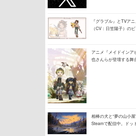
『グラブル』とTVア
（CV：日笠陽子）の
アニメ『メイドインア
也さんらが登壇する舞
相棒の犬と“夢の山小屋”
Steamで配信中。ド