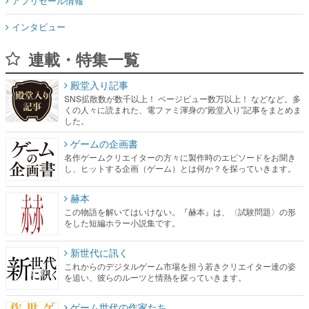
アプリセール情報
インタビュー
連載・特集一覧
殿堂入り記事
SNS拡散数が数千以上！ ページビュー数万以上！ などなど。多
くの人々に読まれた、電ファミ渾身の“殿堂入り”記事をまとめま
した。
ゲームの企画書
名作ゲームクリエイターの方々に製作時のエピソードをお聞き
し、ヒットする企画（ゲーム）とは何か？を探っていきます。
赫本
この物語を解いてはいけない。『赫本』は、〈試験問題〉の形
をした短編ホラー小説集です。
新世代に訊く
これからのデジタルゲーム市場を担う若きクリエイター達の姿
を追い、彼らのルーツと情熱を探っていきます。
ゲーム世代の作家たち