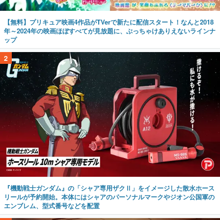
【無料】プリキュア映画4作品がTVerで新たに配信スタート！なんと2018
年～2024年の映画ほぼすべてが見放題に、ぶっちゃけありえないラインナ
ップ
2
『機動戦士ガンダム』の「シャア専用ザクⅡ」をイメージした散水ホース
リールが予約開始。本体にはシャアのパーソナルマークやジオン公国軍の
エンブレム、型式番号などを配置