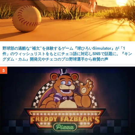
野球部の過酷な“補欠”を体験するゲーム『球ひろいSimulator』が「1
件」のウィッシュリストをもとにチェコ語に対応しSNSで話題に。『キン
グダム・カム』開発元やチェコのプロ野球選手から称賛の声
5