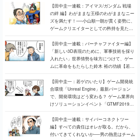
【田中圭一連載：アイマス/ガンダム 戦場
の絆 編】わがままな王様のわがままなニー
ズを満たす！──小山順一朗が貫く姿勢に、
ゲームクリエイターとしての矜持を見た
【若ゲのいたり最終回】
【田中圭一連載：バーチャファイター編】
「新しい3D表現のために、軍事技術を採り
入れたい」世界情勢を味方につけて、ゲー
ムに革命をもたらした鈴木 裕の功績【若ゲ
のいたり】
【田中圭一：若ゲのいたり】ゲーム開発統
合環境「Unreal Engine」最新バージョン
で、開発環境はどう変わる？ ゲーム業界向
けソリューションイベント「GTMF2019」
に行って、より理解を深めよう【PR】
【田中圭一連載：サイバーコネクトツー
編】すべての責任はオレが取る。だから、
付いてきてくれないか──男の熱意はチーム