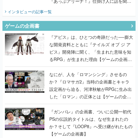
『あっぷアリーナ！』仕掛け人に話を聞い
てみた
インタビュー
の記事一覧
ゲームの企画書
『アビス』は、ひとつの奇跡だった──膨大
な開発資料とともに『テイルズ オブ ジ ア
ビス』開発陣に聞く、「生まれた意味を知
るRPG」が生まれた理由【ゲームの企画
書】
なにが、人を「ロマンシング」させるの
か？『ロマサガ2』当時の企画書とキャラ
設定画から迫る、河津秋敏がRPGに生み出
した「ロマン」の正体とは【ゲームの企画
書】
『ガンパレ』の企画書、ついに公開━初代
PSの伝説的タイトルは、なぜ生まれたの
か？そして『LOOP8』へ受け継がれたもの
【ゲームの企画書】