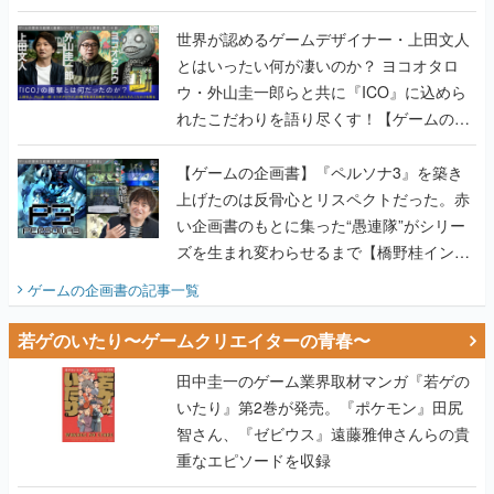
世界が認めるゲームデザイナー・上田文人
とはいったい何が凄いのか？ ヨコオタロ
ウ・外山圭一郎らと共に『ICO』に込めら
れたこだわりを語り尽くす！【ゲームの企
画書】
【ゲームの企画書】『ペルソナ3』を築き
上げたのは反骨心とリスペクトだった。赤
い企画書のもとに集った“愚連隊”がシリー
ズを生まれ変わらせるまで【橋野桂インタ
ビュー】
ゲームの企画書
の記事一覧
若ゲのいたり〜ゲームクリエイターの青春〜
田中圭一のゲーム業界取材マンガ『若ゲの
いたり』第2巻が発売。『ポケモン』田尻
智さん、『ゼビウス』遠藤雅伸さんらの貴
重なエピソードを収録