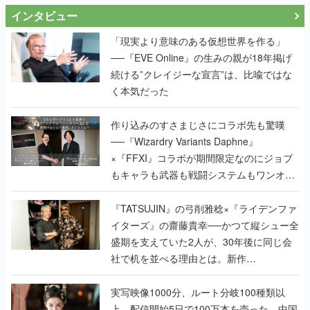
インタビュー
「現実より意味のある仮想世界を作る」
──『EVE Online』の生みの親が18年掲げ
続ける”クレイジーな宣言”は、比喩ではな
く本気だった
作り込みのすさまじさにコラボ先も驚嘆
──『Wizardry Variants Daphne』
×『FFXI』コラボが期間限定なのにジョブ
もキャラも武器も戦闘システムもワンオフ
で作り込まれた理由を両ディレクターに聞
く
『TATSUJIN』の弓削雅稔×『ライデンファ
イターズ』の齋藤貴幸──かつて縦シュー全
盛期を支えていた2人が、30年後に同じ会
社で机を並べる理由とは。新作
『TATSUJIN EXTREME』で初タッグを組
んだレジェンド2人に訊く開発秘話
実写映像1000分、ルート分岐100種類以
上。配信開始5日で100万本を売った、中国