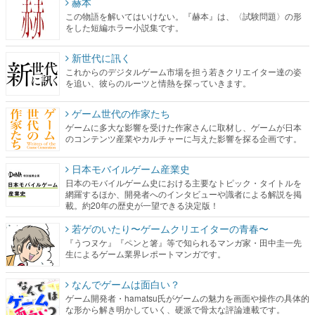
赫本
この物語を解いてはいけない。『赫本』は、〈試験問題〉の形
をした短編ホラー小説集です。
新世代に訊く
これからのデジタルゲーム市場を担う若きクリエイター達の姿
を追い、彼らのルーツと情熱を探っていきます。
ゲーム世代の作家たち
ゲームに多大な影響を受けた作家さんに取材し、ゲームが日本
のコンテンツ産業やカルチャーに与えた影響を探る企画です。
日本モバイルゲーム産業史
日本のモバイルゲーム史における主要なトピック・タイトルを
網羅するほか、開発者へのインタビューや識者による解説を掲
載。約20年の歴史が一望できる決定版！
若ゲのいたり〜ゲームクリエイターの青春〜
『うつヌケ』『ペンと箸』等で知られるマンガ家・田中圭一先
生によるゲーム業界レポートマンガです。
なんでゲームは面白い？
ゲーム開発者・hamatsu氏がゲームの魅力を画面や操作の具体的
な形から解き明かしていく、硬派で骨太な評論連載です。