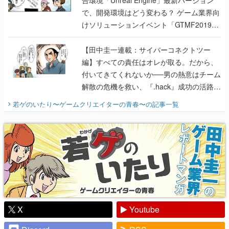
で、開発環境はどう変わる？ ゲーム業界向
けソリューションイベント「GTMF2019」
に行って、より理解を深めよう【PR】
【田中圭一連載：サイバーコネクトツー
編】すべての責任はオレが取る。だから、
付いてきてくれないか──男の熱意はチーム
解散の危機を救い、『.hack』成功の活路を
開く。業界の快男児・松山 洋に流れる血は
若ゲのいたり〜ゲームクリエイターの青春〜
の記事一覧
『少年ジャンプ』色だった【若ゲのいた
り】
X
Youtube