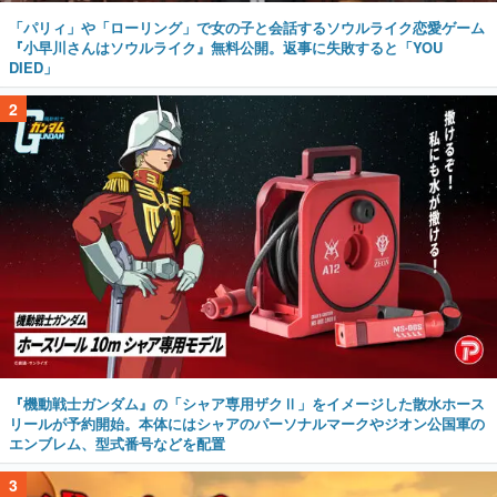
「パリィ」や「ローリング」で女の子と会話するソウルライク恋愛ゲーム
『小早川さんはソウルライク』無料公開。返事に失敗すると「YOU
DIED」
2
『機動戦士ガンダム』の「シャア専用ザクⅡ」をイメージした散水ホース
リールが予約開始。本体にはシャアのパーソナルマークやジオン公国軍の
エンブレム、型式番号などを配置
3