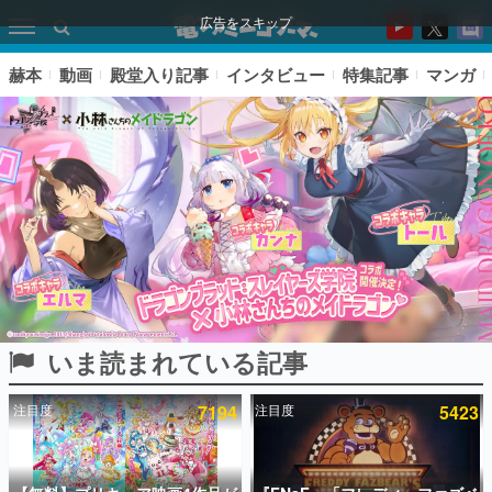
広告をスキップ
赫本
動画
殿堂入り記事
インタビュー
特集記事
マンガ
いま読まれている記事
ピックアップ
注目度
7194
注目度
5423
電ファミのいま読まれている記事ランキング
アプリセール情報