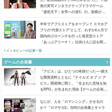
発の実写インタラクティブドラマゲーム
『盛世天下：女帝への道II』の、規模が違
うこだわりをプロデューサーに聞いた
半年でアプリストアをオープン？ スマホア
プリの“代替ストア”として、わずか6ヵ月で
国内向けローンチを行った発見型ストア
『あっぷアリーナ！』仕掛け人に話を聞い
てみた
インタビュー
の記事一覧
ゲームの企画書
『アビス』は、ひとつの奇跡だった──膨大
な開発資料とともに『テイルズ オブ ジ ア
ビス』開発陣に聞く、「生まれた意味を知
るRPG」が生まれた理由【ゲームの企画
書】
なにが、人を「ロマンシング」させるの
か？『ロマサガ2』当時の企画書とキャラ