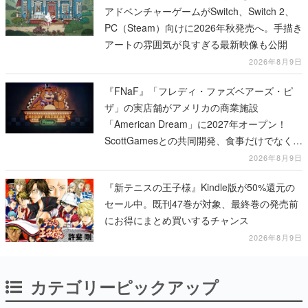
アドベンチャーゲームがSwitch、Switch 2、
PC（Steam）向けに2026年秋発売へ。手描き
アートの雰囲気が良すぎる最新映像も公開
2026年8月9日
『FNaF』「フレディ・ファズベアーズ・ピ
ザ」の実店舗がアメリカの商業施設
「American Dream」に2027年オープン！
ScottGamesとの共同開発、食事だけでなくス
テージショーや没入型のホラー体験も楽しめ
2026年8月9日
る
『新テニスの王子様』Kindle版が50%還元の
セール中。既刊47巻が対象、最終巻の発売前
にお得にまとめ買いするチャンス
2026年8月9日
カテゴリーピックアップ