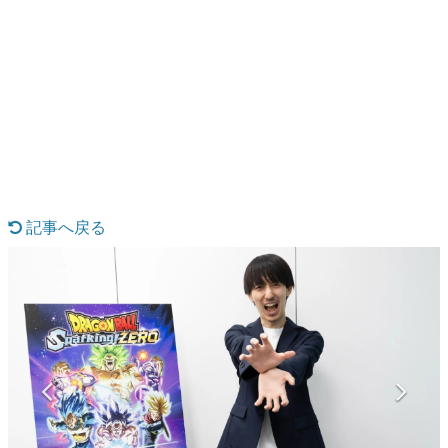
日本のコンテンツ産業やカルチャーに与えた影響を探る企
画です。
日本モバイルゲーム産業史
日本のモバイルゲーム史における主要なトピック・タイト
ルを網羅するほか、開発者へのインタビューや識者による
解説を掲載。約20年の歴史が一望できる決定版！
若ゲのいたり〜ゲームクリエイターの青春〜
『うつヌケ』『ペンと箸』等で知られるマンガ家・田中圭
一先生によるゲーム業界レポートマンガです。
記事へ戻る
なんでゲームは面白い？
ゲーム開発者・hamatsu氏がゲームの魅力を画面や操作の
具体的な形から解き明かしていく、硬派で骨太な評論連載
です。
ゲームが変えた日本語
「経験値」「裏技」「ラスボス」… ゲームにまつわる言葉
の起源や用法の変遷を、コンピューター文化史研究家・タ
イニーP氏が徹底調査。
カテゴリ
特集記事