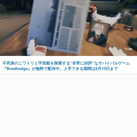
不死身のニワトリと宇宙船を探索する“非常に好評”なサバイバルゲーム
『Breathedge』が無料で配布中。入手できる期間は8月10日まで