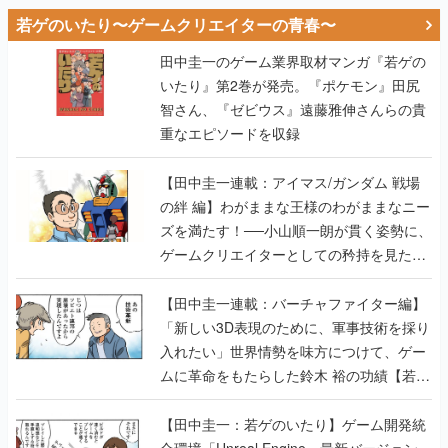
若ゲのいたり〜ゲームクリエイターの青春〜
田中圭一のゲーム業界取材マンガ『若ゲの
いたり』第2巻が発売。『ポケモン』田尻
智さん、『ゼビウス』遠藤雅伸さんらの貴
重なエピソードを収録
【田中圭一連載：アイマス/ガンダム 戦場
の絆 編】わがままな王様のわがままなニー
ズを満たす！──小山順一朗が貫く姿勢に、
ゲームクリエイターとしての矜持を見た
【若ゲのいたり最終回】
【田中圭一連載：バーチャファイター編】
「新しい3D表現のために、軍事技術を採り
入れたい」世界情勢を味方につけて、ゲー
ムに革命をもたらした鈴木 裕の功績【若ゲ
のいたり】
【田中圭一：若ゲのいたり】ゲーム開発統
合環境「Unreal Engine」最新バージョン