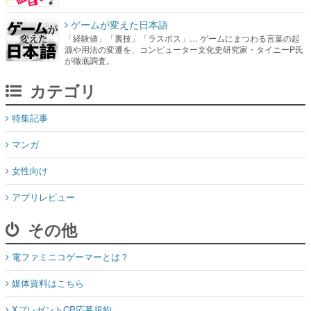
ゲームが変えた日本語
「経験値」「裏技」「ラスボス」… ゲームにまつわる言葉の起
源や用法の変遷を、コンピューター文化史研究家・タイニーP氏
が徹底調査。
カテゴリ
特集記事
マンガ
女性向け
アプリレビュー
その他
電ファミニコゲーマーとは？
媒体資料はこちら
XプレゼントCP応募規約