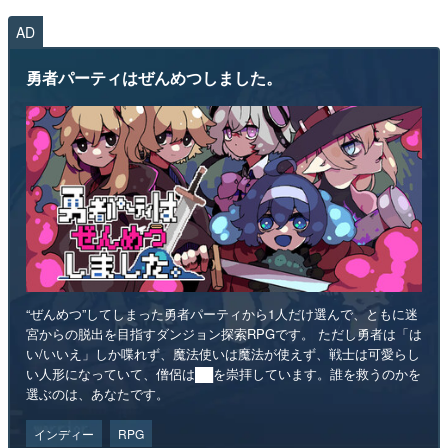
AD
勇者パーティはぜんめつしました。
“ぜんめつ”してしまった勇者パーティから1人だけ選んで、ともに迷
宮からの脱出を目指すダンジョン探索RPGです。 ただし勇者は「は
い/いいえ」しか喋れず、魔法使いは魔法が使えず、戦士は可愛らし
い人形になっていて、僧侶は██を崇拝しています。誰を救うのかを
選ぶのは、あなたです。
インディー
RPG