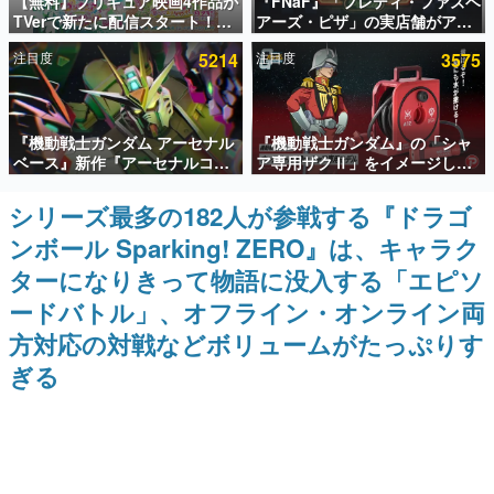
【無料】プリキュア映画4作品が
『FNaF』「フレディ・ファズベ
TVerで新たに配信スタート！な
アーズ・ピザ」の実店舗がアメ
インタビュー
んと2018年～2024年の映画ほぼ
リカの商業施設「American
注目度
5214
注目度
3575
すべてが見放題に、ぶっちゃけ
Dream」に2027年オープン！
連載・特集一覧
ありえないラインナップ
ScottGamesとの共同開発、食
事だけでなくステージショーや
没入型のホラー体験も楽しめる
殿堂入り記事
『機動戦士ガンダム アーセナル
『機動戦士ガンダム』の「シャ
SNS拡散数が数千以上！ ページビュー数万以上！ などな
ど。多くの人々に読まれた、電ファミ渾身の“殿堂入り”記
ベース』新作『アーセナルコマ
ア専用ザクⅡ」をイメージした
事をまとめました。
ンダー』発表！8月28日からオ
散水ホースリールが予約開始。
ープンベータテスト開催、2027
本体にはシャアのパーソナルマ
シリーズ最多の182人が参戦する『ドラゴ
ゲームの企画書
年2月下旬に稼働予定
ークやジオン公国軍のエンブレ
名作ゲームクリエイターの方々に製作時のエピソードをお
ンボール Sparking! ZERO』は、キャラク
ム、型式番号などを配置
聞きし、ヒットする企画（ゲーム）とは何か？を探ってい
きます。
ターになりきって物語に没入する「エピソ
赫本
ードバトル」、オフライン・オンライン両
この物語を解いてはいけない。『赫本』は、〈試験問題〉
方対応の対戦などボリュームがたっぷりす
の形をした短編ホラー小説集です。
ぎる
新世代に訊く
これからのデジタルゲーム市場を担う若きクリエイター達
の姿を追い、彼らのルーツと情熱を探っていきます。
ゲーム世代の作家たち
ゲームに多大な影響を受けた作家さんに取材し、ゲームが