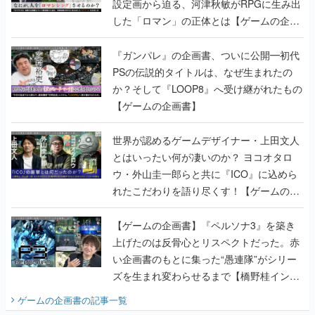
設定画から迫る、河津秋敏がRPGに生み出
した「ロマン」の正体とは【ゲームの企画
書】
『ガンパレ』の企画書、ついに公開━初代
PSの伝説的タイトルは、なぜ生まれたの
か？そして『LOOP8』へ受け継がれたもの
【ゲームの企画書】
世界が認めるゲームデザイナー・上田文人
とはいったい何が凄いのか？ ヨコオタロ
ウ・外山圭一郎らと共に『ICO』に込めら
れたこだわりを語り尽くす！【ゲームの企
画書】
【ゲームの企画書】『ペルソナ3』を築き
上げたのは反骨心とリスペクトだった。赤
い企画書のもとに集った“愚連隊”がシリー
ズを生まれ変わらせるまで【橋野桂インタ
ビュー】
ゲームの企画書
の記事一覧