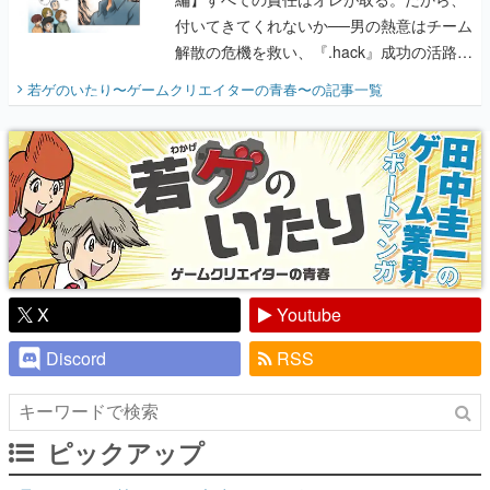
付いてきてくれないか──男の熱意はチーム
解散の危機を救い、『.hack』成功の活路を
開く。業界の快男児・松山 洋に流れる血は
若ゲのいたり〜ゲームクリエイターの青春〜
の記事一覧
『少年ジャンプ』色だった【若ゲのいた
り】
X
Youtube
Discord
RSS
ピックアップ