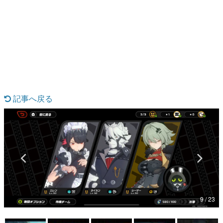
日本のコンテンツ産業やカルチャーに与えた影響を探る企
画です。
日本モバイルゲーム産業史
日本のモバイルゲーム史における主要なトピック・タイト
ルを網羅するほか、開発者へのインタビューや識者による
解説を掲載。約20年の歴史が一望できる決定版！
若ゲのいたり〜ゲームクリエイターの青春〜
『うつヌケ』『ペンと箸』等で知られるマンガ家・田中圭
一先生によるゲーム業界レポートマンガです。
記事へ戻る
なんでゲームは面白い？
ゲーム開発者・hamatsu氏がゲームの魅力を画面や操作の
具体的な形から解き明かしていく、硬派で骨太な評論連載
です。
ゲームが変えた日本語
「経験値」「裏技」「ラスボス」… ゲームにまつわる言葉
の起源や用法の変遷を、コンピューター文化史研究家・タ
イニーP氏が徹底調査。
カテゴリ
9 / 23
特集記事