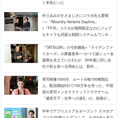
く本気だった
作り込みのすさまじさにコラボ先も驚嘆
──『Wizardry Variants Daphne』
×『FFXI』コラボが期間限定なのにジョブ
もキャラも武器も戦闘システムもワンオフ
で作り込まれた理由を両ディレクターに聞
く
『TATSUJIN』の弓削雅稔×『ライデンファ
イターズ』の齋藤貴幸──かつて縦シュー全
盛期を支えていた2人が、30年後に同じ会
社で机を並べる理由とは。新作
『TATSUJIN EXTREME』で初タッグを組
んだレジェンド2人に訊く開発秘話
実写映像1000分、ルート分岐100種類以
上。配信開始5日で100万本を売った、中国
発の実写インタラクティブドラマゲーム
『盛世天下：女帝への道II』の、規模が違
うこだわりをプロデューサーに聞いた
半年でアプリストアをオープン？ スマホア
プリの“代替ストア”として、わずか6ヵ月で