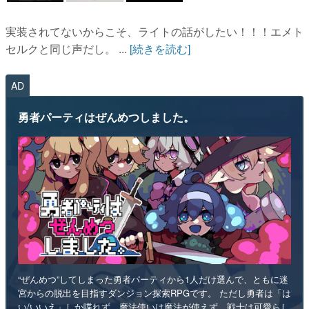
実装されてないからこそ、ライトの話がしたい！！！エメト
セルクと同じ声だし。 ...
[続きを読む]
AD
勇者パーティはぜんめつしました。
“ぜんめつ”してしまった勇者パーティから1人だけ選んで、ともに迷
宮からの脱出を目指すダンジョン探索RPGです。 ただし勇者は「は
い/いいえ」しか喋れず、魔法使いは魔法が使えず、戦士は可愛らし