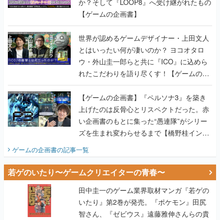
か？そして『LOOP8』へ受け継がれたもの
【ゲームの企画書】
世界が認めるゲームデザイナー・上田文人
とはいったい何が凄いのか？ ヨコオタロ
ウ・外山圭一郎らと共に『ICO』に込めら
れたこだわりを語り尽くす！【ゲームの企
画書】
【ゲームの企画書】『ペルソナ3』を築き
上げたのは反骨心とリスペクトだった。赤
い企画書のもとに集った“愚連隊”がシリー
ズを生まれ変わらせるまで【橋野桂インタ
ビュー】
ゲームの企画書
の記事一覧
若ゲのいたり〜ゲームクリエイターの青春〜
田中圭一のゲーム業界取材マンガ『若ゲの
いたり』第2巻が発売。『ポケモン』田尻
智さん、『ゼビウス』遠藤雅伸さんらの貴