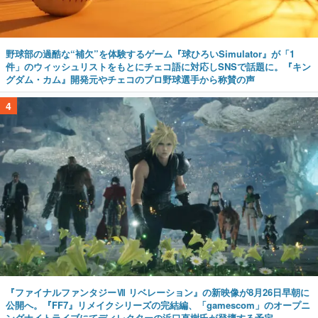
野球部の過酷な“補欠”を体験するゲーム『球ひろいSimulator』が「1
件」のウィッシュリストをもとにチェコ語に対応しSNSで話題に。『キン
グダム・カム』開発元やチェコのプロ野球選手から称賛の声
4
『ファイナルファンタジーⅦ リベレーション』の新映像が8月26日早朝に
公開へ。『FF7』リメイクシリーズの完結編、「gamescom」のオープニ
ングナイトライブにてディレクターの浜口直樹氏が登壇する予定