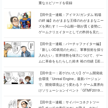
重なエピソードを収録
【田中圭一連載：アイマス/ガンダム 戦場
の絆 編】わがままな王様のわがままなニー
ズを満たす！──小山順一朗が貫く姿勢に、
ゲームクリエイターとしての矜持を見た
【若ゲのいたり最終回】
【田中圭一連載：バーチャファイター編】
「新しい3D表現のために、軍事技術を採り
入れたい」世界情勢を味方につけて、ゲー
ムに革命をもたらした鈴木 裕の功績【若ゲ
のいたり】
【田中圭一：若ゲのいたり】ゲーム開発統
合環境「Unreal Engine」最新バージョン
で、開発環境はどう変わる？ ゲーム業界向
けソリューションイベント「GTMF2019」
に行って、より理解を深めよう【PR】
【田中圭一連載：サイバーコネクトツー
編】すべての責任はオレが取る。だから、