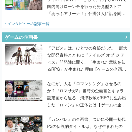
国内向けローンチを行った発見型ストア
『あっぷアリーナ！』仕掛け人に話を聞い
てみた
インタビュー
の記事一覧
ゲームの企画書
『アビス』は、ひとつの奇跡だった──膨大
な開発資料とともに『テイルズ オブ ジ ア
ビス』開発陣に聞く、「生まれた意味を知
るRPG」が生まれた理由【ゲームの企画
書】
なにが、人を「ロマンシング」させるの
か？『ロマサガ2』当時の企画書とキャラ
設定画から迫る、河津秋敏がRPGに生み出
した「ロマン」の正体とは【ゲームの企画
書】
『ガンパレ』の企画書、ついに公開━初代
PSの伝説的タイトルは、なぜ生まれたの