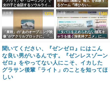
「パリィ」や「ローリング」で
野球部の過酷な“補欠”を体験す
女の子と会話するソウルライク
るゲーム『球ひろい
インタビュー
恋愛ゲーム『小早川さんはソウ
Simulator』が「1件」のウィッ
注目度
1276
注目度
1188
ルライク』無料公開。返事に失
シュリストをもとにチェコ語に
連載・特集一覧
敗すると「YOU DIED」
対応しSNSで話題に。『キング
ダム・カム』開発元やチェコの
プロ野球選手から称賛の声
殿堂入り記事
「東映」の“あのオープニング映
「タバコを止められない猫耳キ
SNS拡散数が数千以上！ ページビュー数万以上！ などな
ど。多くの人々に読まれた、電ファミ渾身の“殿堂入り”記
像”がアクリルブロックに。「東
ャラを描く深夜枠アニメ」に視
事をまとめました。
映ヒストリカル グッズコレクシ
聴者の一部から批判意見。違法
ョン」が8月下旬より発売
薬物の使用と思しき描写も含め
聞いてください、『ゼンゼロ』にはこん
ゲームの企画書
て、BPOが議論を交わす
名作ゲームクリエイターの方々に製作時のエピソードをお
な良い男がいるんです。『ゼンレスゾーン
聞きし、ヒットする企画（ゲーム）とは何か？を探ってい
きます。
ゼロ』をやってない人にこそ、イカした
赫本
グラサン後輩「ライト」のことを知ってほ
この物語を解いてはいけない。『赫本』は、〈試験問題〉
しい
の形をした短編ホラー小説集です。
新世代に訊く
これからのデジタルゲーム市場を担う若きクリエイター達
の姿を追い、彼らのルーツと情熱を探っていきます。
ゲーム世代の作家たち
ゲームに多大な影響を受けた作家さんに取材し、ゲームが