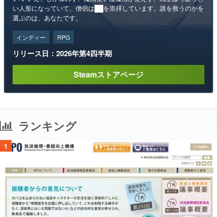
い人形になっていて、僧侶は██を崇拝しています。誰を救うのかを
選ぶのは、あなたです。
インディー
RPG
リリース日：2026年第4四半期
Steamストアページ
ランキング
1