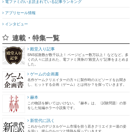
電ファミのいま読まれている記事ランキング
アプリセール情報
インタビュー
連載・特集一覧
殿堂入り記事
SNS拡散数が数千以上！ ページビュー数万以上！ などなど。多
くの人々に読まれた、電ファミ渾身の“殿堂入り”記事をまとめま
した。
ゲームの企画書
名作ゲームクリエイターの方々に製作時のエピソードをお聞き
し、ヒットする企画（ゲーム）とは何か？を探っていきます。
赫本
この物語を解いてはいけない。『赫本』は、〈試験問題〉の形
をした短編ホラー小説集です。
新世代に訊く
これからのデジタルゲーム市場を担う若きクリエイター達の姿
を追い、彼らのルーツと情熱を探っていきます。