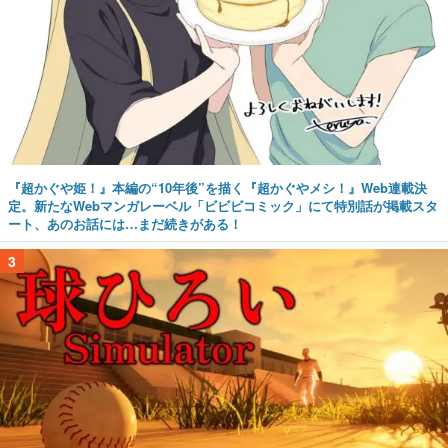
『超かぐや姫！』本編の“10年後”を描く『超かぐやメシ！』Web連載決
定。新たなWebマンガレーベル「ビビビコミック」にて特別話が掲載スタ
ート、あのお話には…まだ続きがある！
3