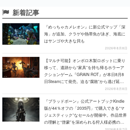
新着記事
『めっちゃカメレオン』に新公式マップ「深
海」が追加。クラゲや熱帯魚が泳ぎ、海底に
はサンゴや大きな貝も
2026年8月8日
【マルチ可能】オンボロ木製ロボットに乗り
移って、遺跡から“家具”を持ち帰るホラーア
クションゲーム『GRAIN ROT』が本日8月8
日Steamにて発売。迫る“腐敗”から逃げ延
び、持ち帰った家具で基地を再建
2026年8月8日
『ブラッドボーン』公式アートブックKindle
版が44％オフの「2035円」で購入できる“マ
ジェスティック”なセールが開催中。作品世界
の理解と“啓蒙”を深められる狩人様必携の一
冊
2026年8月7日