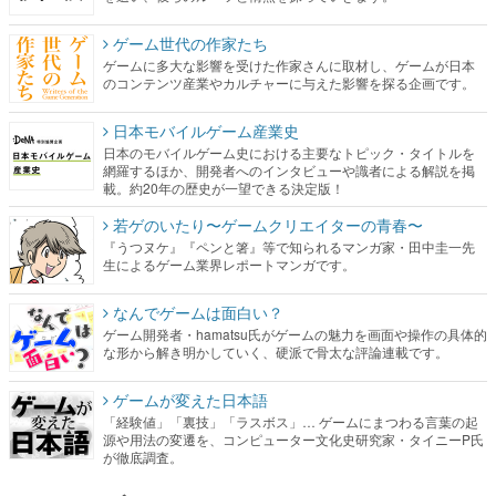
ゲーム世代の作家たち
ゲームに多大な影響を受けた作家さんに取材し、ゲームが日本
のコンテンツ産業やカルチャーに与えた影響を探る企画です。
日本モバイルゲーム産業史
日本のモバイルゲーム史における主要なトピック・タイトルを
網羅するほか、開発者へのインタビューや識者による解説を掲
載。約20年の歴史が一望できる決定版！
若ゲのいたり〜ゲームクリエイターの青春〜
『うつヌケ』『ペンと箸』等で知られるマンガ家・田中圭一先
生によるゲーム業界レポートマンガです。
なんでゲームは面白い？
ゲーム開発者・hamatsu氏がゲームの魅力を画面や操作の具体的
な形から解き明かしていく、硬派で骨太な評論連載です。
ゲームが変えた日本語
「経験値」「裏技」「ラスボス」… ゲームにまつわる言葉の起
源や用法の変遷を、コンピューター文化史研究家・タイニーP氏
が徹底調査。