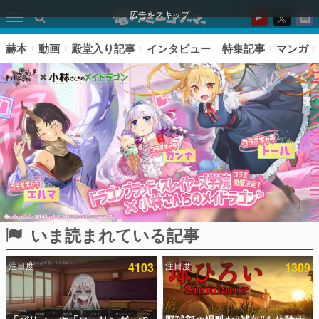
広告をスキップ
赫本
動画
殿堂入り記事
インタビュー
特集記事
マンガ
いま読まれている記事
ピックアップ
注目度
4103
注目度
1309
電ファミのいま読まれている記事ランキング
アプリセール情報