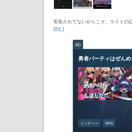
実装されてないからこそ、ライトの話
読む]
AD
勇者パーティはぜんめ
インディー
RPG