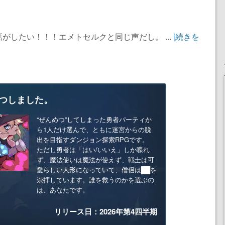
がしたい！！！エメトセルクと同じ声だし。 ...
[続きを
つしました。
“ぜんめつ”してしまった勇者パーティか
ら1人だけ選んで、ともに迷宮からの脱
出を目指すダンジョン探索RPGです。
ただし勇者は「はい/いいえ」しか喋れ
ず、魔法使いは魔法が使えず、戦士は可
愛らしい人形になっていて、僧侶は██を
崇拝しています。誰を救うのかを選ぶの
は、あなたです。
リリース日：2026年第4四半期