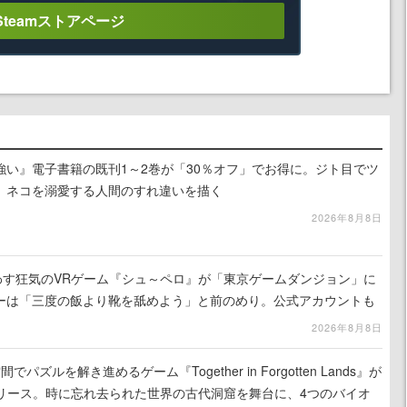
Steamストアページ
強い』電子書籍の既刊1～2巻が「30％オフ」でお得に。ジト目でツ
、ネコを溺愛する人間のすれ違いを描く
2026年8月8日
わす狂気のVRゲーム『シュ～ペロ』が「東京ゲームダンジョン」に
ーは「三度の飯より靴を舐めよう」と前のめり。公式アカウントも
リースに向けて開発中
2026年8月8日
ズルを解き進めるゲーム『Together in Forgotten Lands』が
でリリース。時に忘れ去られた世界の古代洞窟を舞台に、4つのバイオ