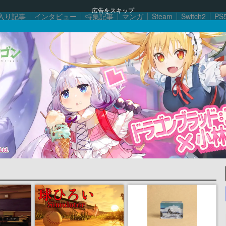
広告をスキップ
入り記事
インタビュー
特集記事
マンガ
Steam
Switch2
PS