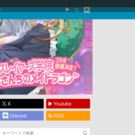
5
X
Youtube
Discord
RSS