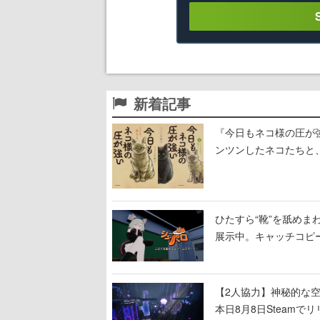
新着記事
『今日もネコ様の圧が
ンツンしたネコたちと
ひたすら“靴”を舐めま
展示中。キャッチコピ
開設され、2026年リ
【2人協力】神秘的な空間でパ
本日8月8日Steam