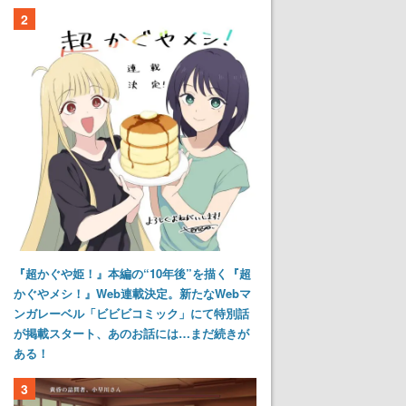
2
『超かぐや姫！』本編の“10年後”を描く『超
かぐやメシ！』Web連載決定。新たなWebマ
ンガレーベル「ビビビコミック」にて特別話
が掲載スタート、あのお話には…まだ続きが
ある！
3