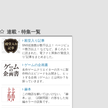
連載・特集一覧
殿堂入り記事
SNS拡散数が数千以上！ ページビュ
ー数万以上！ などなど。多くの人々
に読まれた、電ファミ渾身の“殿堂入
り”記事をまとめました。
ゲームの企画書
名作ゲームクリエイターの方々に製
作時のエピソードをお聞きし、ヒッ
トする企画（ゲーム）とは何か？を
探っていきます。
赫本
この物語を解いてはいけない。『赫
本』は、〈試験問題〉の形をした短
編ホラー小説集です。