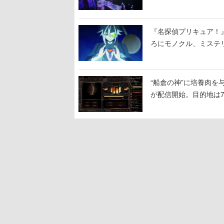
ームを探索しながら脱
『名探偵プリキュア！
ろにモノクル、ミステ
“船倉の神”に培養肉
が配信開始。目的地は
人間を増やし、加工し