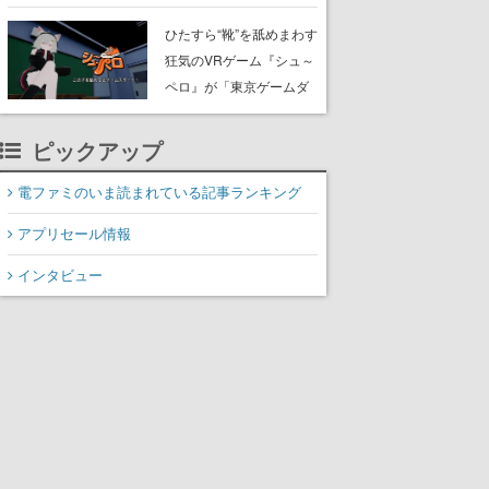
たネコたちと、ネコを溺
愛する人間のすれ違いを
ひたすら“靴”を舐めまわす
描く
狂気のVRゲーム『シュ～
ペロ』が「東京ゲームダ
ンジョン」に展示中。キ
ャッチコピーは「三度の
ピックアップ
飯より靴を舐めよう」と
前のめり。公式アカウン
電ファミのいま読まれている記事ランキング
トも開設され、2026年リ
アプリセール情報
リースに向けて開発中
インタビュー