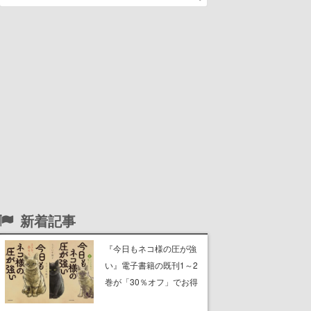
新着記事
『今日もネコ様の圧が強
い』電子書籍の既刊1～2
巻が「30％オフ」でお得
に。ジト目でツンツンし