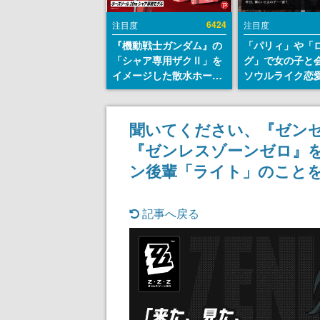
6424
注目度
注目度
『機動戦士ガンダム』の
「パリィ」や「
「シャア専用ザクⅡ」を
グ」で女の子と
イメージした散水ホース
ソウルライク恋
リールが予約開始。本体
『小早川さんは
にはシャアのパーソナル
イク』無料公開
マークやジオン公国軍の
失敗すると「YO
聞いてください、『ゼン
エンブレム、型式番号な
DIED」
『ゼンレスゾーンゼロ』
どを配置
ン後輩「ライト」のこと
記事へ戻る