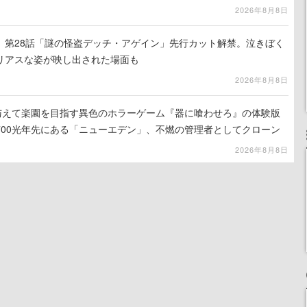
出を目指す
2026年8月8日
』第28話「謎の怪盗デッチ・アゲイン」先行カット解禁。泣きぼく
リアスな姿が映し出された場面も
2026年8月8日
を与えて楽園を目指す異色のホラーゲーム『器に喰わせろ』の体験版
700光年先にある「ニューエデン」、不燃の管理者としてクローン
て神に捧げる
2026年8月8日