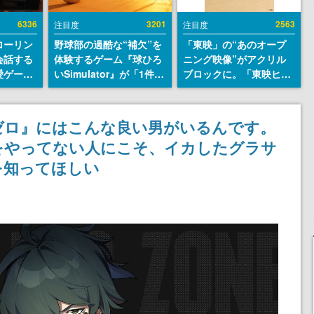
6336
3201
2563
注目度
注目度
ローリン
野球部の過酷な“補欠”を
「東映」の“あのオープ
会話する
体験するゲーム『球ひろ
ニング映像”がアクリル
愛ゲーム
いSimulator』が「1件」
ブロックに。「東映ヒス
ソウルラ
のウィッシュリストをも
トリカル グッズコレクシ
。返事に
とにチェコ語に対応し
ョン」が8月下旬より発
U
SNSで話題に。『キング
売
ゼロ』にはこんな良い男がいるんです。
ダム・カム』開発元やチ
をやってない人にこそ、イカしたグラサ
ェコのプロ野球選手から
称賛の声
を知ってほしい