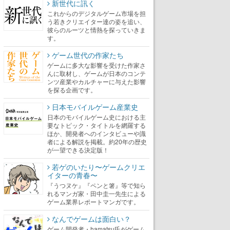
新世代に訊く
これからのデジタルゲーム市場を担
う若きクリエイター達の姿を追い、
彼らのルーツと情熱を探っていきま
す。
ゲーム世代の作家たち
ゲームに多大な影響を受けた作家さ
んに取材し、ゲームが日本のコンテ
ンツ産業やカルチャーに与えた影響
を探る企画です。
日本モバイルゲーム産業史
日本のモバイルゲーム史における主
要なトピック・タイトルを網羅する
ほか、開発者へのインタビューや識
者による解説を掲載。約20年の歴史
が一望できる決定版！
若ゲのいたり〜ゲームクリエ
イターの青春〜
『うつヌケ』『ペンと箸』等で知ら
れるマンガ家・田中圭一先生による
ゲーム業界レポートマンガです。
なんでゲームは面白い？
ゲーム開発者・hamatsu氏がゲーム